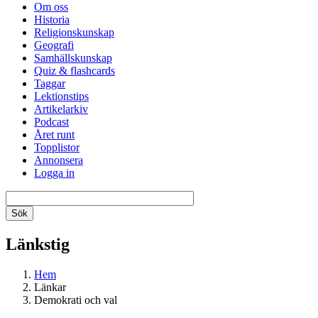
Om oss
Historia
Religionskunskap
Geografi
Samhällskunskap
Quiz & flashcards
Taggar
Lektionstips
Artikelarkiv
Podcast
Året runt
Topplistor
Annonsera
Logga in
Länkstig
Hem
Länkar
Demokrati och val