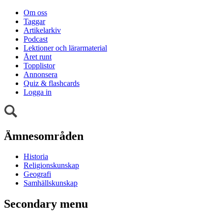
Om oss
Taggar
Artikelarkiv
Podcast
Lektioner och lärarmaterial
Året runt
Topplistor
Annonsera
Quiz & flashcards
Logga in
Ämnesområden
Historia
Religionskunskap
Geografi
Samhällskunskap
Secondary menu