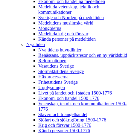
Ekonomi och handel på medeltiden
Medeltida vetenskap, teknik och
kommunikationer
Sverige och Norden på medeltiden
Medeltidens muslimska värld
Mongolerna
Medeltida krig och försvar
Kända personer på medeltiden
Nya tiden
Nya tidens huvudlinjer
Renässans, upptäcktsresor och en ny världsbild
Reformationen
Vasatidens Sverige
Stormaktstidens Sverige
Häxprocesserna
Frihetstidens Sverige
Upplysningen
Livet på landet och i staden 1500-1776
Ekonomi och handel 1500-1776
Vetenskap, teknik och kommunikationer 1500-
1776
Slaveri och triangelhandel
Sjöfart och sjökrigföring 1500-1776
Krig och försvar 1500-1776
Kända personer 1500-1776