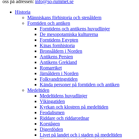
oss på adressen:
info@so-rummet.se
Historia
Människans förhistoria och stenåldern
Forntiden och antiken
Forntidens och antikens huvudlinjer
De mesopotamiska kulturerna
Forntidens Egypten
Kinas fornhistoria
Bronsåldern i Norden
Antikens Persien
Antikens Grekland
Romarriket
Järnåldern i Norden
Folkvandringstiden
Kända personer på forntiden och antiken
Medeltiden
Medeltidens huvudlinjer
Vikingatiden
Kyrkan och klostren på medeltiden
Feodalismen
Riddare och riddarordnar
Korstågen
Digerdöden
Livet på landet och i staden på medeltiden