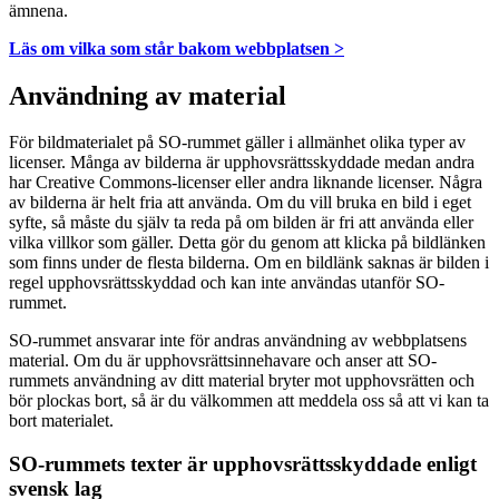
ämnena.
Läs om vilka som står bakom webbplatsen >
Användning av material
För bildmaterialet på SO-rummet gäller i allmänhet olika typer av
licenser. Många av bilderna är upphovsrättsskyddade medan andra
har Creative Commons-licenser eller andra liknande licenser. Några
av bilderna är helt fria att använda. Om du vill bruka en bild i eget
syfte, så måste du själv ta reda på om bilden är fri att använda eller
vilka villkor som gäller. Detta gör du genom att klicka på bildlänken
som finns under de flesta bilderna. Om en bildlänk saknas är bilden i
regel upphovsrättsskyddad och kan inte användas utanför SO-
rummet.
SO-rummet ansvarar inte för andras användning av webbplatsens
material. Om du är upphovsrättsinnehavare och anser att SO-
rummets användning av ditt material bryter mot upphovsrätten och
bör plockas bort, så är du välkommen att meddela oss så att vi kan ta
bort materialet.
SO-rummets texter är upphovsrättsskyddade enligt
svensk lag