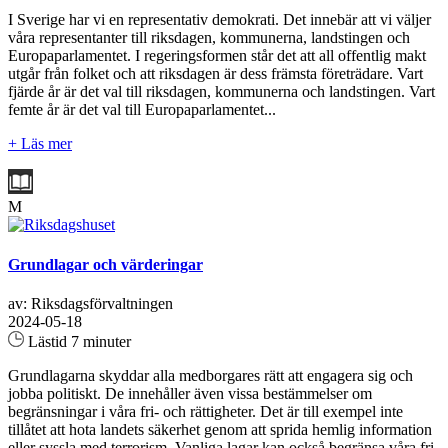
I Sverige har vi en representativ demokrati. Det innebär att vi väljer
våra representanter till riksdagen, kommunerna, landstingen och
Europaparlamentet. I regeringsformen står det att all offentlig makt
utgår från folket och att riksdagen är dess främsta företrädare. Vart
fjärde år är det val till riksdagen, kommunerna och landstingen. Vart
femte år är det val till Europaparlamentet...
+ Läs mer
M
Grundlagar och värderingar
av: Riksdagsförvaltningen
2024-05-18
Lästid 7 minuter
Grundlagarna skyddar alla medborgares rätt att engagera sig och
jobba politiskt. De innehåller även vissa bestämmelser om
begränsningar i våra fri- och rättigheter. Det är till exempel inte
tillåtet att hota landets säkerhet genom att sprida hemlig information
eller syssla med terrorism. Vanliga lagar kan också begränsa våra fri-