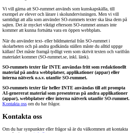
Vi vill gärna att SO-rummet används som kunskapskälla, till
exempel av elever och lärare i skolundervisningen. Men vi vill
samtidigt att alla som använder SO-rummets texter ska läsa dem på
sajten. Det är mycket viktigt eftersom SO-rummet annars inte
kommer att kunna fortsätta vara en öppen webbplats.
När du använder text- eller bildmaterial från SO-rummet i
skolarbeten och på andra godkända ställen måste du alltid uppge
källan! Det måste framgå tydligt vem som skrivit texten och varifrån
materialet kommer (SO-rummet.se, inkl. länk).
SO-rummets texter får INTE användas fritt som redaktionellt
material på andra webbplatser, applikationer (appar) eller
interna nätverk o.s.v. utanför SO-rummet.
SO-rummets texter får heller INTE användas till att prompta
AI-genererat material som presenteras på andra applikationer
(appar), webbplatser eller interna nätverk utanför SO-rummet.
Kontakta oss
om du har frågor.
Kontakta oss
Om du har synpunkter eller frågor så är du välkommen att kontakta