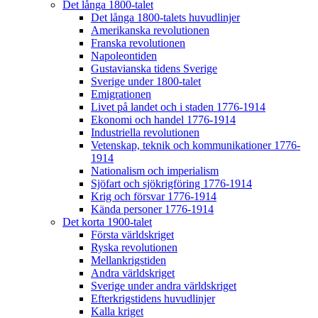
Det långa 1800-talet
Det långa 1800-talets huvudlinjer
Amerikanska revolutionen
Franska revolutionen
Napoleontiden
Gustavianska tidens Sverige
Sverige under 1800-talet
Emigrationen
Livet på landet och i staden 1776-1914
Ekonomi och handel 1776-1914
Industriella revolutionen
Vetenskap, teknik och kommunikationer 1776-
1914
Nationalism och imperialism
Sjöfart och sjökrigföring 1776-1914
Krig och försvar 1776-1914
Kända personer 1776-1914
Det korta 1900-talet
Första världskriget
Ryska revolutionen
Mellankrigstiden
Andra världskriget
Sverige under andra världskriget
Efterkrigstidens huvudlinjer
Kalla kriget