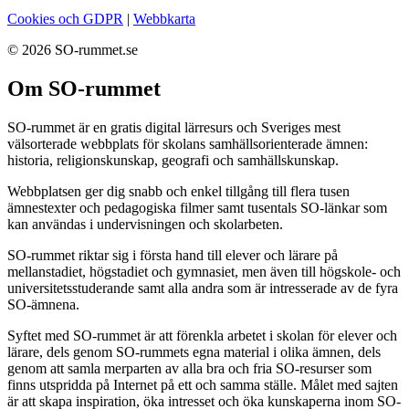
Cookies och GDPR
|
Webbkarta
© 2026 SO-rummet.se
Om SO-rummet
SO-rummet är en gratis digital lärresurs och Sveriges mest
välsorterade webbplats för skolans samhällsorienterade ämnen:
historia, religionskunskap, geografi och samhällskunskap.
Webbplatsen ger dig snabb och enkel tillgång till flera tusen
ämnestexter och pedagogiska filmer samt tusentals SO-länkar som
kan användas i undervisningen och skolarbeten.
SO-rummet riktar sig i första hand till elever och lärare på
mellanstadiet, högstadiet och gymnasiet, men även till högskole- och
universitetsstuderande samt alla andra som är intresserade av de fyra
SO-ämnena.
Syftet med SO-rummet är att förenkla arbetet i skolan för elever och
lärare, dels genom SO-rummets egna material i olika ämnen, dels
genom att samla merparten av alla bra och fria SO-resurser som
finns utspridda på Internet på ett och samma ställe. Målet med sajten
är att skapa inspiration, öka intresset och öka kunskaperna inom SO-