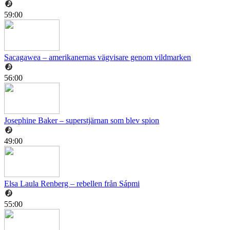
59:00
Sacagawea – amerikanernas vägvisare genom vildmarken
56:00
Josephine Baker – superstjärnan som blev spion
49:00
Elsa Laula Renberg – rebellen från Sápmi
55:00