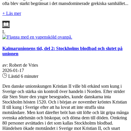
ofta blev starkt begränsat i det mansdominerade grekiska samhället...
+ Läs mer
L
Kalmarunionens tid, del 2: Stockholms blodbad och slutet på
unionen
av: Robert de Vries
2026-01-17
Lästid 6 minuter
Den danske unionskungen Kristian II ville bli erkänd som kung i
Sverige och stärka sin kontroll över handeln i Norden. Efter strider
där Sten Sture den yngre besegrades, kunde danskarna inta
Stockholm hösten 1520. Och i början av november kröntes Kristian
II till kung i Sverige efter att ha lovat att inte straffa sina
motståndare. Men kort därefter bröt han sitt löfte och lät gripa många
svenska adelsmän och biskopar, och döma dem till döden. Omkring
80 personer avrättades i det som kallas Stockholms blodbad.
Händelsen ökade motståndet i Sverige mot Kristian II, och snart