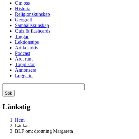
Om oss
Historia
Religionskunskap
Geografi
Samhällskunskap
Quiz & flashcards
Taggar
Lektionstips
Artikelarkiv
Podcast
Året runt
Topplistor
Annonsera
Logga in
Länkstig
Hem
Länkar
BLF om: drottning Margareta