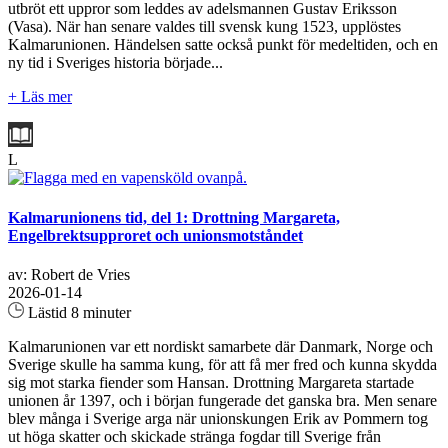
utbröt ett uppror som leddes av adelsmannen Gustav Eriksson
(Vasa). När han senare valdes till svensk kung 1523, upplöstes
Kalmarunionen. Händelsen satte också punkt för medeltiden, och en
ny tid i Sveriges historia började...
+ Läs mer
L
Kalmarunionens tid, del 1: Drottning Margareta,
Engelbrektsupproret och unionsmotståndet
av: Robert de Vries
2026-01-14
Lästid 8 minuter
Kalmarunionen var ett nordiskt samarbete där Danmark, Norge och
Sverige skulle ha samma kung, för att få mer fred och kunna skydda
sig mot starka fiender som Hansan. Drottning Margareta startade
unionen år 1397, och i början fungerade det ganska bra. Men senare
blev många i Sverige arga när unionskungen Erik av Pommern tog
ut höga skatter och skickade stränga fogdar till Sverige från