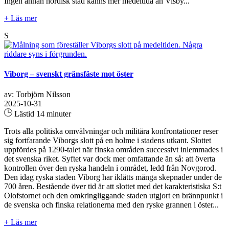
Ingen annan nordisk stad känns mer medeltida än Visby...
+ Läs mer
S
Viborg – svenskt gränsfäste mot öster
av: Torbjörn Nilsson
2025-10-31
Lästid 14 minuter
Trots alla politiska omvälvningar och militära konfrontationer reser
sig fortfarande Viborgs slott på en holme i stadens utkant. Slottet
uppfördes på 1290-talet när finska områden successivt inlemmades i
det svenska riket. Syftet var dock mer omfattande än så: att överta
kontrollen över den ryska handeln i området, ledd från Novgorod.
Den idag ryska staden Viborg har iklätts många skepnader under de
700 åren. Bestående över tid är att slottet med det karakteristiska S:t
Olofstornet och den omkringliggande staden utgjort en brännpunkt i
de svenska och finska relationerna med den ryske grannen i öster...
+ Läs mer