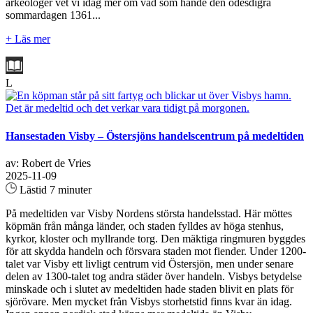
arkeologer vet vi idag mer om vad som hände den ödesdigra
sommardagen 1361...
+ Läs mer
L
Hansestaden Visby – Östersjöns handelscentrum på medeltiden
av: Robert de Vries
2025-11-09
Lästid 7 minuter
På medeltiden var Visby Nordens största handelsstad. Här möttes
köpmän från många länder, och staden fylldes av höga stenhus,
kyrkor, kloster och myllrande torg. Den mäktiga ringmuren byggdes
för att skydda handeln och försvara staden mot fiender. Under 1200-
talet var Visby ett livligt centrum vid Östersjön, men under senare
delen av 1300-talet tog andra städer över handeln. Visbys betydelse
minskade och i slutet av medeltiden hade staden blivit en plats för
sjörövare. Men mycket från Visbys storhetstid finns kvar än idag.