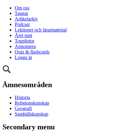
Om oss
Taggar
Artikelarkiv
Podcast
Lektioner och lärarmaterial
Året runt
Topplistor
Annonsera
Quiz & flashcards
Logga in
Ämnesområden
Historia
Religionskunskap
Geografi
Samhällskunskap
Secondary menu