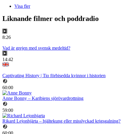
Visa fler
Liknande filmer och poddradio
8:26
Vad är grejen med svensk medeltid?
14:42
Captivating History | Tio förbisedda kvinnor i historien
60:00
Anne Bonny – Karibiens sjörövardrottning
59:00
Rikard Lejonhjärta – hjältekung eller misslyckad krigsgalning?
60:00