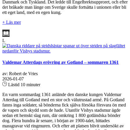
Danmark och Tyskland. Det ledde till Engelbrektsupproret, och efter
det bråkade man länge om Sverige skulle fortsätta i unionen eller bli
ett eget land, med en egen kung.
+ Läs mer
L
Valdemar Atterdags erövring av Gotland – sommaren 1361
av: Robert de Vries
2026-01-07
Lästid 10 minuter
En varm sommardag 1361 anlände den danske kungen Valdemar
Atterdag till Gotland med en stor och välutrustad armé. På Gotland
fanns inga soldater, så bönderna fick själva försöka försvara ön med
de vapen och skydd som de hade. Utanför Visbys stadsmur ägde
sedan ett hemskt slag rum, där omkring 1 800 gotländska bönder
dog. Flera hundra år senare, i början av 1900-talet, hittades
massgravar vid ringmuren. Och efter att platsen blivit undersökt av