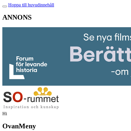
Hoppa till huvudinnehåll
ANNONS
Hi
OvanMeny