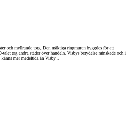
ster och myllrande torg. Den mäktiga ringmuren byggdes för att
0-talet tog andra städer över handeln. Visbys betydelse minskade och i
d känns mer medeltida än Visby...