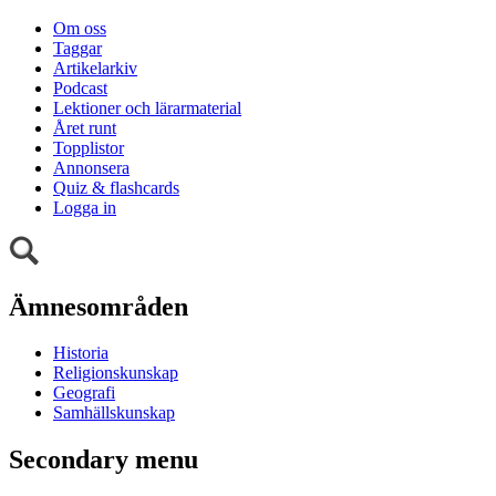
Om oss
Taggar
Artikelarkiv
Podcast
Lektioner och lärarmaterial
Året runt
Topplistor
Annonsera
Quiz & flashcards
Logga in
Ämnesområden
Historia
Religionskunskap
Geografi
Samhällskunskap
Secondary menu