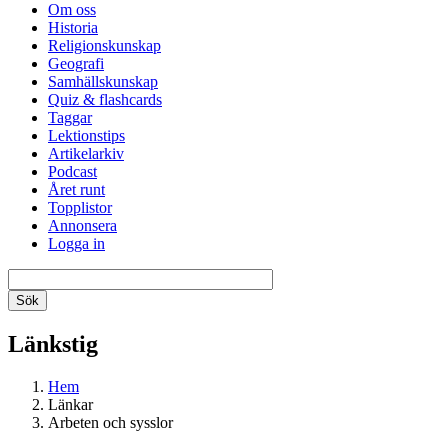
Om oss
Historia
Religionskunskap
Geografi
Samhällskunskap
Quiz & flashcards
Taggar
Lektionstips
Artikelarkiv
Podcast
Året runt
Topplistor
Annonsera
Logga in
Länkstig
Hem
Länkar
Arbeten och sysslor