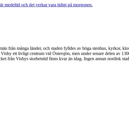
än från många länder, och staden fylldes av höga stenhus, kyrkor, klo
Visby ett livligt centrum vid Östersjön, men under senare delen av 130
cket från Visbys storhetstid finns kvar än idag. Ingen annan nordisk sta