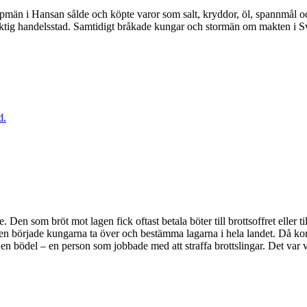
män i Hansan sålde och köpte varor som salt, kryddor, öl, spannmål och j
iktig handelsstad. Samtidigt bråkade kungar och stormän om makten i S
Den som bröt mot lagen fick oftast betala böter till brottsoffret eller 
tiden började kungarna ta över och bestämma lagarna i hela landet. Då k
n bödel – en person som jobbade med att straffa brottslingar. Det var vi