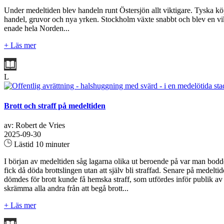
Under medeltiden blev handeln runt Östersjön allt viktigare. Tyska köp
handel, gruvor och nya yrken. Stockholm växte snabbt och blev en v
enade hela Norden...
+ Läs mer
L
Brott och straff på medeltiden
av: Robert de Vries
2025-09-30
Lästid 10 minuter
I början av medeltiden såg lagarna olika ut beroende på var man bodde. 
fick då döda brottslingen utan att själv bli straffad. Senare på medel
dömdes för brott kunde få hemska straff, som utfördes inför publik av e
skrämma alla andra från att begå brott...
+ Läs mer