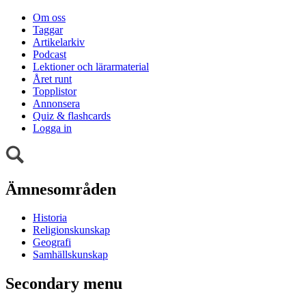
Om oss
Taggar
Artikelarkiv
Podcast
Lektioner och lärarmaterial
Året runt
Topplistor
Annonsera
Quiz & flashcards
Logga in
Ämnesområden
Historia
Religionskunskap
Geografi
Samhällskunskap
Secondary menu