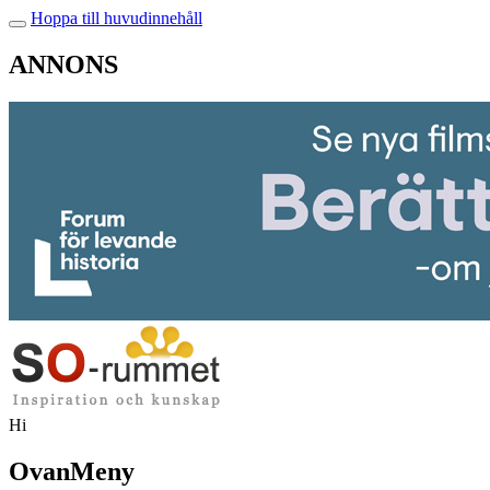
Hoppa till huvudinnehåll
ANNONS
Hi
OvanMeny