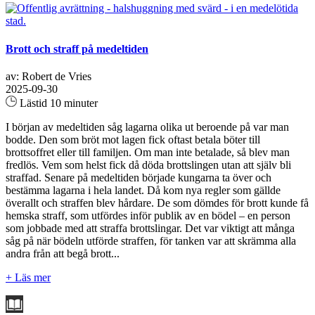
Brott och straff på medeltiden
av: Robert de Vries
2025-09-30
Lästid 10 minuter
I början av medeltiden såg lagarna olika ut beroende på var man
bodde. Den som bröt mot lagen fick oftast betala böter till
brottsoffret eller till familjen. Om man inte betalade, så blev man
fredlös. Vem som helst fick då döda brottslingen utan att själv bli
straffad. Senare på medeltiden började kungarna ta över och
bestämma lagarna i hela landet. Då kom nya regler som gällde
överallt och straffen blev hårdare. De som dömdes för brott kunde få
hemska straff, som utfördes inför publik av en bödel – en person
som jobbade med att straffa brottslingar. Det var viktigt att många
såg på när bödeln utförde straffen, för tanken var att skrämma alla
andra från att begå brott...
+ Läs mer