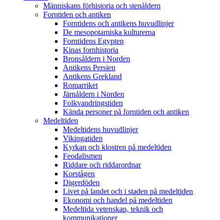
Människans förhistoria och stenåldern
Forntiden och antiken
Forntidens och antikens huvudlinjer
De mesopotamiska kulturerna
Forntidens Egypten
Kinas fornhistoria
Bronsåldern i Norden
Antikens Persien
Antikens Grekland
Romarriket
Järnåldern i Norden
Folkvandringstiden
Kända personer på forntiden och antiken
Medeltiden
Medeltidens huvudlinjer
Vikingatiden
Kyrkan och klostren på medeltiden
Feodalismen
Riddare och riddarordnar
Korstågen
Digerdöden
Livet på landet och i staden på medeltiden
Ekonomi och handel på medeltiden
Medeltida vetenskap, teknik och
kommunikationer