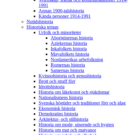
1991
Annan 1900-talshistoria
Kända personer 1914-1991
Nutidshistoria
Historiska teman
Urfolk och minoriteter
Aboriginernas historia
Aztekernas historia
Inkafolkets historia
Mayafolkets historia
Nordamerikas urbefolkning
Romernas historia
Samernas historia
Kvinnohistoria och genushistoria
Brott och straff förr
Idrottshistoria
Historia om läkekonst och sjukdomar
Nationalismens historia
Svenska högtider och traditioner förr och idag
Ekonomisk historia
Demokratins historia
Arkitektur- och stilhistoria
Historia om mode, utseende och hygien
Historia om mat och matvanor