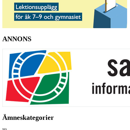
ANNONS
Ämneskategorier
Hi