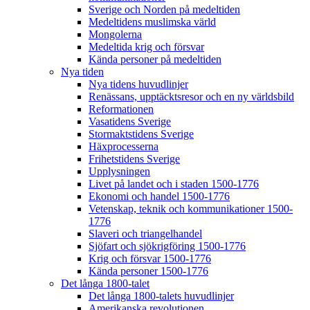
Sverige och Norden på medeltiden
Medeltidens muslimska värld
Mongolerna
Medeltida krig och försvar
Kända personer på medeltiden
Nya tiden
Nya tidens huvudlinjer
Renässans, upptäcktsresor och en ny världsbild
Reformationen
Vasatidens Sverige
Stormaktstidens Sverige
Häxprocesserna
Frihetstidens Sverige
Upplysningen
Livet på landet och i staden 1500-1776
Ekonomi och handel 1500-1776
Vetenskap, teknik och kommunikationer 1500-
1776
Slaveri och triangelhandel
Sjöfart och sjökrigföring 1500-1776
Krig och försvar 1500-1776
Kända personer 1500-1776
Det långa 1800-talet
Det långa 1800-talets huvudlinjer
Amerikanska revolutionen