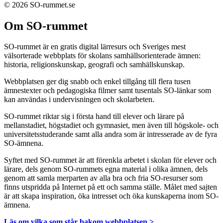
© 2026 SO-rummet.se
Om SO-rummet
SO-rummet är en gratis digital lärresurs och Sveriges mest
välsorterade webbplats för skolans samhällsorienterade ämnen:
historia, religionskunskap, geografi och samhällskunskap.
Webbplatsen ger dig snabb och enkel tillgång till flera tusen
ämnestexter och pedagogiska filmer samt tusentals SO-länkar som
kan användas i undervisningen och skolarbeten.
SO-rummet riktar sig i första hand till elever och lärare på
mellanstadiet, högstadiet och gymnasiet, men även till högskole- och
universitetsstuderande samt alla andra som är intresserade av de fyra
SO-ämnena.
Syftet med SO-rummet är att förenkla arbetet i skolan för elever och
lärare, dels genom SO-rummets egna material i olika ämnen, dels
genom att samla merparten av alla bra och fria SO-resurser som
finns utspridda på Internet på ett och samma ställe. Målet med sajten
är att skapa inspiration, öka intresset och öka kunskaperna inom SO-
ämnena.
Läs om vilka som står bakom webbplatsen >