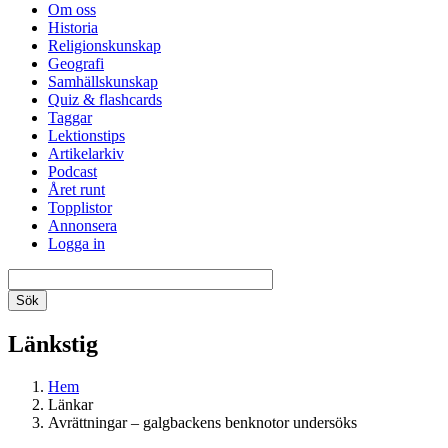
Om oss
Historia
Religionskunskap
Geografi
Samhällskunskap
Quiz & flashcards
Taggar
Lektionstips
Artikelarkiv
Podcast
Året runt
Topplistor
Annonsera
Logga in
Länkstig
Hem
Länkar
Avrättningar – galgbackens benknotor undersöks