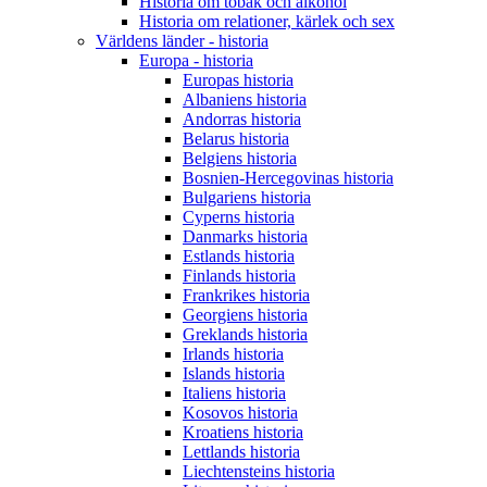
Historia om tobak och alkohol
Historia om relationer, kärlek och sex
Världens länder - historia
Europa - historia
Europas historia
Albaniens historia
Andorras historia
Belarus historia
Belgiens historia
Bosnien-Hercegovinas historia
Bulgariens historia
Cyperns historia
Danmarks historia
Estlands historia
Finlands historia
Frankrikes historia
Georgiens historia
Greklands historia
Irlands historia
Islands historia
Italiens historia
Kosovos historia
Kroatiens historia
Lettlands historia
Liechtensteins historia