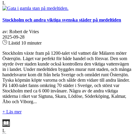
L
Stockholm och andra viktiga svenska städer på medeltiden
av: Robert de Vries
2025-09-28
Lästid 10 minuter
Stockholm växte fram på 1200‑talet vid vattnet där Mälaren möter
Östersjön. Läget var perfekt för både handel och försvar. Den som
styrde över staden kunde också kontrollera den viktiga vattenvägen
in i landet. Under medeltiden byggdes murar runt staden, och många
handelsvaror kom dit från hela Sverige och området runt Östersjön.
Tyska köpmän köpte varorna och sålde dem vidare till andra länder.
På 1400-talet fanns omkring 70 städer i Sverige, och störst var
Stockholm med ca 6 000 invånare. Några av de andra viktiga
städerna i riket var Sigtuna, Skara, Lödöse, Söderköping, Kalmar,
Åbo och Viborg...
+ Läs mer
L