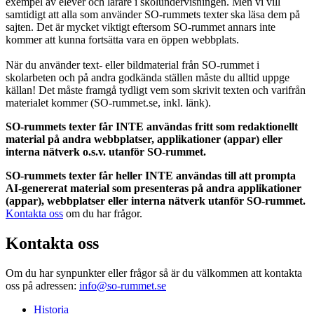
exempel av elever och lärare i skolundervisningen. Men vi vill
samtidigt att alla som använder SO-rummets texter ska läsa dem på
sajten. Det är mycket viktigt eftersom SO-rummet annars inte
kommer att kunna fortsätta vara en öppen webbplats.
När du använder text- eller bildmaterial från SO-rummet i
skolarbeten och på andra godkända ställen måste du alltid uppge
källan! Det måste framgå tydligt vem som skrivit texten och varifrån
materialet kommer (SO-rummet.se, inkl. länk).
SO-rummets texter får INTE användas fritt som redaktionellt
material på andra webbplatser, applikationer (appar) eller
interna nätverk o.s.v. utanför SO-rummet.
SO-rummets texter får heller INTE användas till att prompta
AI-genererat material som presenteras på andra applikationer
(appar), webbplatser eller interna nätverk utanför SO-rummet.
Kontakta oss
om du har frågor.
Kontakta oss
Om du har synpunkter eller frågor så är du välkommen att kontakta
oss på adressen:
info@so-rummet.se
Historia