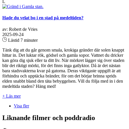
L
Hade du velat bo i en stad på medeltiden?
av: Robert de Vries
2025-09-24
Lästid 7 minuter
Tänk dig att du går genom smala, krokiga gränder där solen knappt
hittar in. Det luktar rök, gödsel och gamla sopor. Vattnet du dricker
kan göra dig sjuk eller ta ditt liv. När mörkret lägger sig över staden
blir det riktigt mörkt, för det finns inga gatlyktor. Då är det nästan
bara stadsvakterna kvar på gatorna. Deras viktigaste uppgift är att
förhindra och upptäcka bränder, för om det börjar brinna sprids
elden snabbt bland den täta bebyggelsen. Vill du följa med in i den
medeltida staden? Häng med!
+ Läs mer
Visa fler
Liknande filmer och poddradio