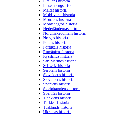
Litauens historia
Luxemburgs historia
Maltas historia
Moldaviens historia
Monacos historia
Montenegros historia
Nederländernas historia
Nordmakedoniens historia
Norges historia
Polens historia
Portugals historia
Rumäniens historia
Rysslands historia
San Marinos historia
Schweiz historia
Serbiens historia
Slovakiens historia
Sloveniens historia
Spaniens historia
Storbritanniens historia
Sveriges historia
Tjeckiens historia
Turkiets historia
Tysklands historia
Ukrainas historia