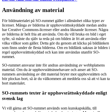
Användning av material
För bildmaterialet på SO-rummet gäller i allmänhet olika typer av
licenser. Många av bilderna är upphovsrättsskyddade medan andra
har Creative Commons-licenser eller andra liknande licenser. Några
av bilderna är helt fria att använda. Om du vill bruka en bild i eget
syfte, så måste du själv ta reda på om bilden är fri att använda eller
vilka villkor som gäller. Detta gör du genom att klicka på bildlänken
som finns under de flesta bilderna. Om en bildlänk saknas är bilden i
regel upphovsrättsskyddad och kan inte användas utanför SO-
rummet.
SO-rummet ansvarar inte för andras användning av webbplatsens
material. Om du är upphovsrättsinnehavare och anser att SO-
rummets användning av ditt material bryter mot upphovsrätten och
bör plockas bort, så är du välkommen att meddela oss så att vi kan ta
bort materialet.
SO-rummets texter är upphovsrättsskyddade enligt
svensk lag
Vi vill gärna att SO-rummet används som kunskapskälla, till