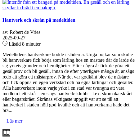
Hantverk och skrån på medeltiden
av: Robert de Vries
2025-09-27
Lästid 8 minuter
Medeltidens hantverkare bodde i städerna. Unga pojkar som skulle
bli hantverkare fick börja som lärling hos en mästare där de lärde de
sig yrkets grunder och hemligheter. Efter några år fick de göra ett
gesällprov och bli gesäll, innan de efter ytterligare många år, ansågs
redo att göra ett mästarprov. När det var godkänt blev de mästare
och fick öppna en egen verkstad och ha egna lärlingar och gesäller.
Alla hantverkare inom varje yrke i en stad var tvungna att vara
medlem i ett skrå – en slags hantverksklubb – t.ex. skomakarskrået
eller bagarskrået. Skrånas viktigaste uppgift var att se till att
hantverket i staden höll god kvalité och att hantverkarna hade det
bra...
+ Läs mer