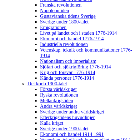
Franska revolutionen
Napoleontiden
Gustavianska tidens Sverige
Sverige under 1800-talet
Emigrationen
Livet på landet och i staden 1776-1914
Ekonomi och handel 1776-1914
Industriella revolutionen
Vetenskap, teknik och kommunikationer 1776-
1914
Nationalism och imperialism
Sjöfart och sjökrigföring 1776-1914
Krig och försvar 1776-1914
Kända personer 1776-1914
Det korta 1900-talet
Första världskriget
Ryska revolutionen
Mellankrigstiden
Andra världskriget
Sverige under andra världskriget
Efterkrigstidens huvudlinjer
Kalla kriget
Sverige under 1900-talet
Ekonomi och handel 1914-1991
Vetenskap, teknik och kommunikationer 1914-