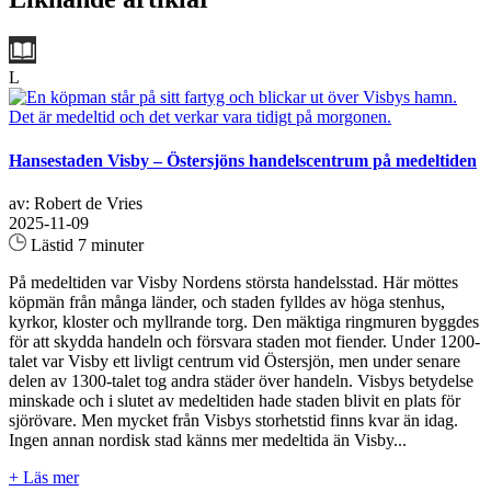
L
Hansestaden Visby – Östersjöns handelscentrum på medeltiden
av: Robert de Vries
2025-11-09
Lästid 7 minuter
På medeltiden var Visby Nordens största handelsstad. Här möttes
köpmän från många länder, och staden fylldes av höga stenhus,
kyrkor, kloster och myllrande torg. Den mäktiga ringmuren byggdes
för att skydda handeln och försvara staden mot fiender. Under 1200-
talet var Visby ett livligt centrum vid Östersjön, men under senare
delen av 1300-talet tog andra städer över handeln. Visbys betydelse
minskade och i slutet av medeltiden hade staden blivit en plats för
sjörövare. Men mycket från Visbys storhetstid finns kvar än idag.
Ingen annan nordisk stad känns mer medeltida än Visby...
+ Läs mer