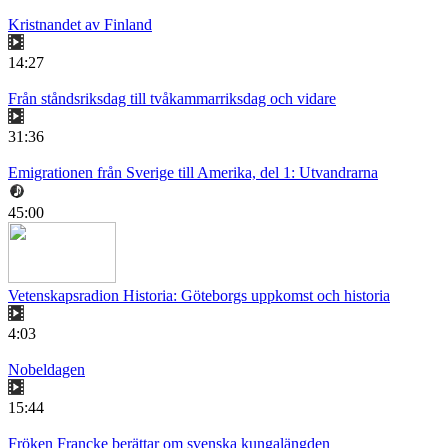
Kristnandet av Finland
14:27
Från ståndsriksdag till tvåkammarriksdag och vidare
31:36
Emigrationen från Sverige till Amerika, del 1: Utvandrarna
45:00
Vetenskapsradion Historia: Göteborgs uppkomst och historia
4:03
Nobeldagen
15:44
Fröken Francke berättar om svenska kungalängden