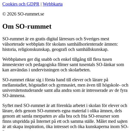
Cookies och GDPR
|
Webbkarta
© 2026 SO-rummet.se
Om SO-rummet
SO-rummet är en gratis digital lärresurs och Sveriges mest
välsorterade webbplats för skolans samhällsorienterade ämnen:
historia, religionskunskap, geografi och samhällskunskap.
Webbplatsen ger dig snabb och enkel tillgång till flera tusen
ämnestexter och pedagogiska filmer samt tusentals SO-länkar som
kan användas i undervisningen och skolarbeten.
SO-rummet riktar sig i första hand till elever och lärare på
mellanstadiet, högstadiet och gymnasiet, men även till högskole- och
universitetsstuderande samt alla andra som är intresserade av de fyra
SO-ämnena.
Syftet med SO-rummet är att förenkla arbetet i skolan för elever och
lärare, dels genom SO-rummets egna material i olika ämnen, dels
genom att samla merparten av alla bra och fria SO-resurser som
finns utspridda på Internet på ett och samma ställe. Målet med sajten
är att skapa inspiration, öka intresset och öka kunskaperna inom SO-