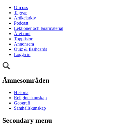
Om oss
Taggar
Artikelarkiv
Podcast
Lektioner och lärarmaterial
Året runt
Topplistor
Annonsera
Quiz & flashcards
Logga in
Ämnesområden
Historia
Religionskunskap
Geografi
Samhällskunskap
Secondary menu