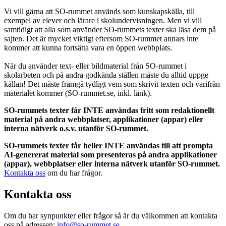
Vi vill gärna att SO-rummet används som kunskapskälla, till
exempel av elever och lärare i skolundervisningen. Men vi vill
samtidigt att alla som använder SO-rummets texter ska läsa dem på
sajten. Det är mycket viktigt eftersom SO-rummet annars inte
kommer att kunna fortsätta vara en öppen webbplats.
När du använder text- eller bildmaterial från SO-rummet i
skolarbeten och på andra godkända ställen måste du alltid uppge
källan! Det måste framgå tydligt vem som skrivit texten och varifrån
materialet kommer (SO-rummet.se, inkl. länk).
SO-rummets texter får INTE användas fritt som redaktionellt
material på andra webbplatser, applikationer (appar) eller
interna nätverk o.s.v. utanför SO-rummet.
SO-rummets texter får heller INTE användas till att prompta
AI-genererat material som presenteras på andra applikationer
(appar), webbplatser eller interna nätverk utanför SO-rummet.
Kontakta oss
om du har frågor.
Kontakta oss
Om du har synpunkter eller frågor så är du välkommen att kontakta
oss på adressen:
info@so-rummet.se