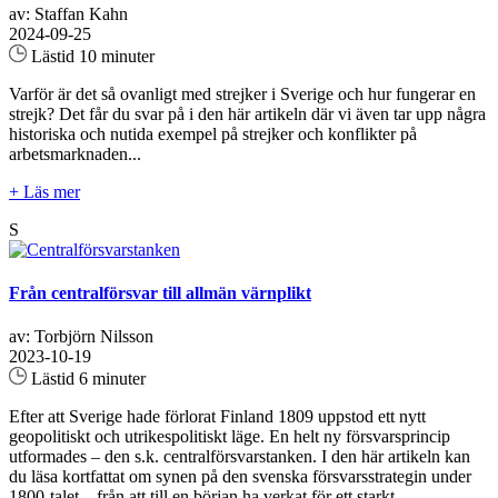
av: Staffan Kahn
2024-09-25
Lästid 10 minuter
Varför är det så ovanligt med strejker i Sverige och hur fungerar en
strejk? Det får du svar på i den här artikeln där vi även tar upp några
historiska och nutida exempel på strejker och konflikter på
arbetsmarknaden...
+ Läs mer
S
Från centralförsvar till allmän värnplikt
av: Torbjörn Nilsson
2023-10-19
Lästid 6 minuter
Efter att Sverige hade förlorat Finland 1809 uppstod ett nytt
geopolitiskt och utrikespolitiskt läge. En helt ny försvarsprincip
utformades – den s.k. centralförsvarstanken. I den här artikeln kan
du läsa kortfattat om synen på den svenska försvarsstrategin under
1800-talet – från att till en början ha verkat för ett starkt