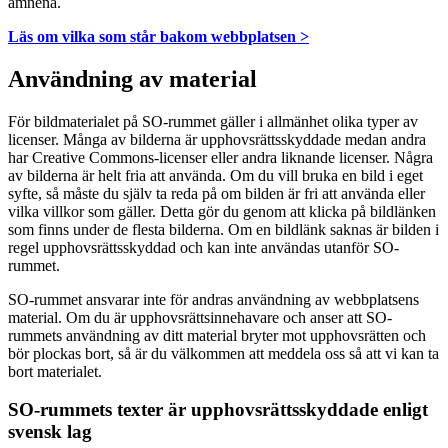
ämnena.
Läs om vilka som står bakom webbplatsen >
Användning av material
För bildmaterialet på SO-rummet gäller i allmänhet olika typer av
licenser. Många av bilderna är upphovsrättsskyddade medan andra
har Creative Commons-licenser eller andra liknande licenser. Några
av bilderna är helt fria att använda. Om du vill bruka en bild i eget
syfte, så måste du själv ta reda på om bilden är fri att använda eller
vilka villkor som gäller. Detta gör du genom att klicka på bildlänken
som finns under de flesta bilderna. Om en bildlänk saknas är bilden i
regel upphovsrättsskyddad och kan inte användas utanför SO-
rummet.
SO-rummet ansvarar inte för andras användning av webbplatsens
material. Om du är upphovsrättsinnehavare och anser att SO-
rummets användning av ditt material bryter mot upphovsrätten och
bör plockas bort, så är du välkommen att meddela oss så att vi kan ta
bort materialet.
SO-rummets texter är upphovsrättsskyddade enligt
svensk lag