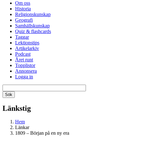
Om oss
Historia
Religionskunskap
Geografi
Samhällskunskap
Quiz & flashcards
Taggar
Lektionstips
Artikelarkiv
Podcast
Året runt
Topplistor
Annonsera
Logga in
Länkstig
Hem
Länkar
1809 – Början på en ny era