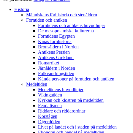
Historia
Människans förhistoria och stenåldern
Forntiden och antiken
Forntidens och antikens huvudlinjer
De mesopotamiska kulturerna
Forntidens Egypten
Kinas fornhistoria
Bronsåldern i Norden
Antikens Persien
Antikens Grekland
Romarriket
Järnåldern i Norden
Folkvandringstiden
Kända personer på forntiden och antiken
Medeltiden
Medeltidens huvudlinjer
Vikingatiden
Kyrkan och klostren på medeltiden
Feodalismen
Riddare och riddarordnar
Korstågen
Digerdöden
Livet på landet och i staden på medeltiden
Ekonomi och handel på medeltiden