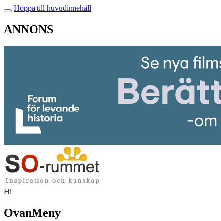
Hoppa till huvudinnehåll
ANNONS
Hi
OvanMeny