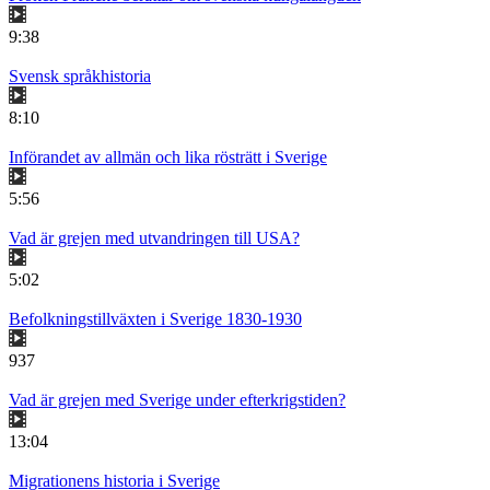
9:38
Svensk språkhistoria
8:10
Införandet av allmän och lika rösträtt i Sverige
5:56
Vad är grejen med utvandringen till USA?
5:02
Befolkningstillväxten i Sverige 1830-1930
937
Vad är grejen med Sverige under efterkrigstiden?
13:04
Migrationens historia i Sverige