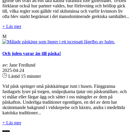
gjorde det svårt att ens lära känna varandra före giftermålet. Texten
förklarar också hur partner valdes, hur förlovning och bröllop gick
till, vilka regler som gällde vid skilsmässa och varför kvinnors liv
ofta blev starkt begränsat i det mansdominerade grekiska samhället...
+ Läs mer
M
Och julen varar än till påska!
av: Jane Fredlund
2025-04-24
Lästid 15 minuter
Vid påsk springer små påskkäringar runt i husen. Färggranna
fastlagsris lyser på torgen, småpojkarna tjatar om påsksmällare, och
vi målar eller färgar ägg och sätter i oss mängder av dem på
påskafton. Underliga traditioner egentligen, en del av dem har
skrämmande bakgrund i vidskepelse och häxtro, andra i medeltida
katolska traditioner...
+ Läs mer