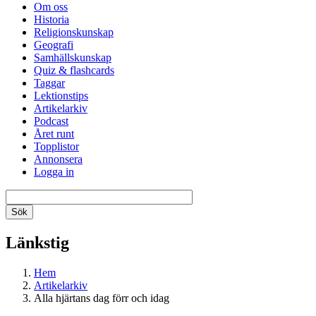
Om oss
Historia
Religionskunskap
Geografi
Samhällskunskap
Quiz & flashcards
Taggar
Lektionstips
Artikelarkiv
Podcast
Året runt
Topplistor
Annonsera
Logga in
Länkstig
Hem
Artikelarkiv
Alla hjärtans dag förr och idag