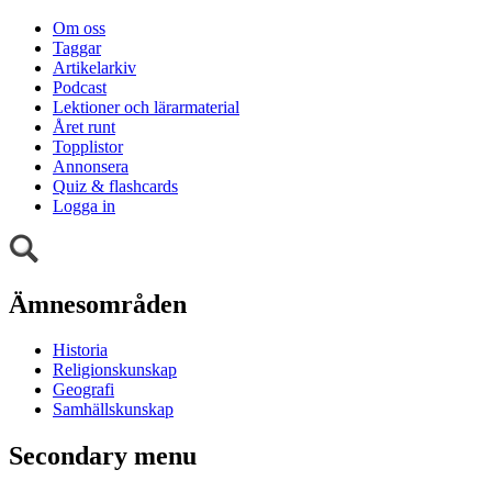
Om oss
Taggar
Artikelarkiv
Podcast
Lektioner och lärarmaterial
Året runt
Topplistor
Annonsera
Quiz & flashcards
Logga in
Ämnesområden
Historia
Religionskunskap
Geografi
Samhällskunskap
Secondary menu