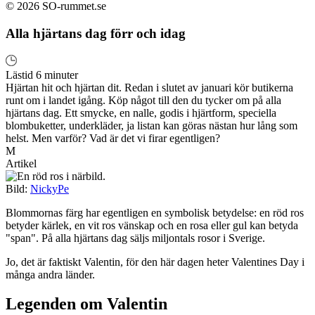
© 2026 SO-rummet.se
Alla hjärtans dag förr och idag
Lästid 6 minuter
Hjärtan hit och hjärtan dit. Redan i slutet av januari kör butikerna
runt om i landet igång. Köp något till den du tycker om på alla
hjärtans dag. Ett smycke, en nalle, godis i hjärtform, speciella
blombuketter, underkläder, ja listan kan göras nästan hur lång som
helst. Men varför? Vad är det vi firar egentligen?
M
Artikel
Bild:
NickyPe
Blommornas färg har egentligen en symbolisk betydelse: en röd ros
betyder kärlek, en vit ros vänskap och en rosa eller gul kan betyda
"span". På alla hjärtans dag säljs miljontals rosor i Sverige.
Jo, det är faktiskt Valentin, för den här dagen heter Valentines Day i
många andra länder.
Legenden om Valentin