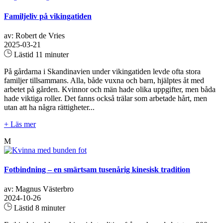
Familjeliv på vikingatiden
av: Robert de Vries
2025-03-21
Lästid 11 minuter
På gårdarna i Skandinavien under vikingatiden levde ofta stora
familjer tillsammans. Alla, både vuxna och barn, hjälptes åt med
arbetet på gården. Kvinnor och män hade olika uppgifter, men båda
hade viktiga roller. Det fanns också trälar som arbetade hårt, men
utan att ha några rättigheter...
+ Läs mer
M
Fotbindning – en smärtsam tusenårig kinesisk tradition
av: Magnus Västerbro
2024-10-26
Lästid 8 minuter