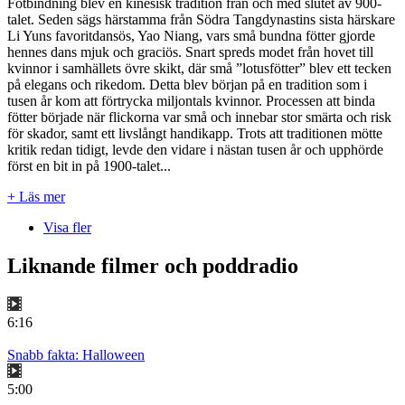
Fotbindning blev en kinesisk tradition från och med slutet av 900-
talet. Seden sägs härstamma från Södra Tangdynastins sista härskare
Li Yuns favoritdansös, Yao Niang, vars små bundna fötter gjorde
hennes dans mjuk och graciös. Snart spreds modet från hovet till
kvinnor i samhällets övre skikt, där små ”lotusfötter” blev ett tecken
på elegans och rikedom. Detta blev början på en tradition som i
tusen år kom att förtrycka miljontals kvinnor. Processen att binda
fötter började när flickorna var små och innebar stor smärta och risk
för skador, samt ett livslångt handikapp. Trots att traditionen mötte
kritik redan tidigt, levde den vidare i nästan tusen år och upphörde
först en bit in på 1900-talet...
+ Läs mer
Visa fler
Liknande filmer och poddradio
6:16
Snabb fakta: Halloween
5:00