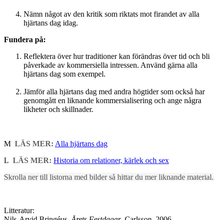
Nämn något av den kritik som riktats mot firandet av alla
hjärtans dag idag.
Fundera på:
Reflektera över hur traditioner kan förändras över tid och bli
påverkade av kommersiella intressen. Använd gärna alla
hjärtans dag som exempel.
Jämför alla hjärtans dag med andra högtider som också har
genomgått en liknande kommersialisering och ange några
likheter och skillnader.
M
LÄS MER:
Alla hjärtans dag
L
LÄS MER:
Historia om relationer, kärlek och sex
Skrolla ner till listorna med bilder så hittar du mer liknande material.
Litteratur:
Nils-Arvid Bringéus,
Årets Festdagar
, Carlsson, 2006