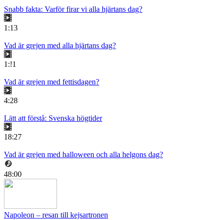
Snabb fakta: Varför firar vi alla hjärtans dag?
1:13
Vad är grejen med alla hjärtans dag?
1:!1
Vad är grejen med fettisdagen?
4:28
Lätt att förstå: Svenska högtider
18:27
Vad är grejen med halloween och alla helgons dag?
48:00
Napoleon – resan till kejsartronen