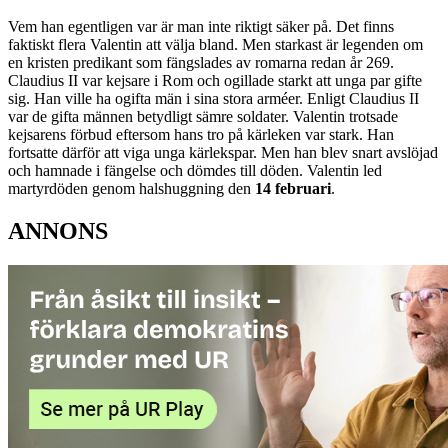
Vem han egentligen var är man inte riktigt säker på. Det finns
faktiskt flera Valentin att välja bland. Men starkast är legenden om
en kristen predikant som fängslades av romarna redan år 269.
Claudius II var kejsare i Rom och ogillade starkt att unga par gifte
sig. Han ville ha ogifta män i sina stora arméer. Enligt Claudius II
var de gifta männen betydligt sämre soldater. Valentin trotsade
kejsarens förbud eftersom hans tro på kärleken var stark. Han
fortsatte därför att viga unga kärlekspar. Men han blev snart avslöjad
och hamnade i fängelse och dömdes till döden. Valentin led
martyrdöden genom halshuggning den
14 februari
.
ANNONS