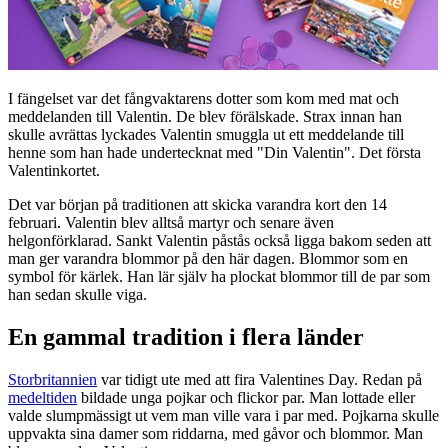
I fängelset var det fångvaktarens dotter som kom med mat och
meddelanden till Valentin. De blev förälskade. Strax innan han
skulle avrättas lyckades Valentin smuggla ut ett meddelande till
henne som han hade undertecknat med "Din Valentin". Det första
Valentinkortet.
Det var början på traditionen att skicka varandra kort den 14
februari. Valentin blev alltså martyr och senare även
helgonförklarad. Sankt Valentin påstås också ligga bakom seden att
man ger varandra blommor på den här dagen. Blommor som en
symbol för kärlek. Han lär själv ha plockat blommor till de par som
han sedan skulle viga.
En gammal tradition i flera länder
Storbritannien
var tidigt ute med att fira Valentines Day. Redan på
medeltiden
bildade unga pojkar och flickor par. Man lottade eller
valde slumpmässigt ut vem man ville vara i par med. Pojkarna skulle
uppvakta sina damer som riddarna, med gåvor och blommor. Man