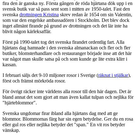
fira den är ganska ny. Första gången de röda hjärtana dök upp i en
svensk butik var så pass sent som i mitten av 1950-talet. Fast den
svenska
drottningen Kristina
skrev redan år 1654 om sin Valentin,
som var den engelske ambassadören i Stockholm. Det blev dock
inget allmänt firande på grund av drottningen och det lär inte ha
blivit någon kärleksaffär.
Först på 1990-talet tog det svenska firandet ordentlig fart. Alla
hjärtans dag hamnade i den svenska almanackan och fler och fler
butiker, blomsterhandlare och restauranger började inse att det här
var något man skulle satsa på och som kunde ge lite extra klirr i
kassan.
I februari säljs det 9-10 miljoner rosor i Sverige (
räknat i stjälkar
),
först och främst mörkröda rosor.
För övrigt räcker inte världens alla rosor till den här dagen. Det är
bland annat det som gjort att man även kallat tulpan och nejlika för
"hjärteblommor".
Svenska ungdomar firar ibland alla hjärtans dag med att ge
blommor. Blommornas färg har sin egen betydelse. Ger du en rosa
eller gul ros eller nejlika betyder det "span." En vit ros betyder
vänskap.