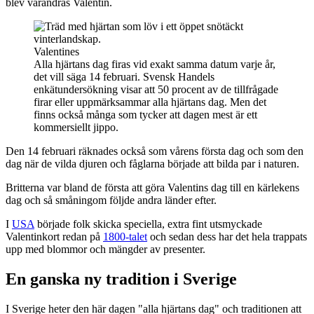
blev varandras Valentin.
Valentines
Alla hjärtans dag firas vid exakt samma datum varje år,
det vill säga 14 februari. Svensk Handels
enkätundersökning visar att 50 procent av de tillfrågade
firar eller uppmärksammar alla hjärtans dag. Men det
finns också många som tycker att dagen mest är ett
kommersiellt jippo.
Den 14 februari räknades också som vårens första dag och som den
dag när de vilda djuren och fåglarna började att bilda par i naturen.
Britterna var bland de första att göra Valentins dag till en kärlekens
dag och så småningom följde andra länder efter.
I
USA
började folk skicka speciella, extra fint utsmyckade
Valentinkort redan på
1800-talet
och sedan dess har det hela trappats
upp med blommor och mängder av presenter.
En ganska ny tradition i Sverige
I Sverige heter den här dagen "alla hjärtans dag" och traditionen att