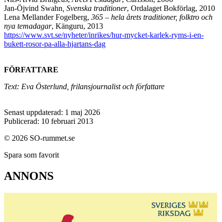
Jan-Öjvind Swahn
, Svenska traditioner
, Ordalaget Bokförlag, 2010
Lena Mellander Fogelberg,
365 – hela årets traditioner, folktro och
nya temadagar
, Känguru, 2013
https://www.svt.se/nyheter/inrikes/hur-mycket-karlek-ryms-i-en-
bukett-rosor-pa-alla-hjartans-dag
FÖRFATTARE
Text: Eva Österlund, frilansjournalist och författare
Senast uppdaterad: 1 maj 2026
Publicerad: 10 februari 2013
© 2026 SO-rummet.se
Spara som favorit
ANNONS