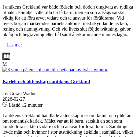
I antikens Grekland var både födseln och döden omgivna av tydliga
ritualer. Familjer ville ofta ha få barn, men en son ansågs särskilt
viktig för att föra arvet vidare och ta ansvar för föräldrarna. Vid
livets början markerades barnets ankomst med skyddande tecken,
rening och namngivning. Och vid livets slut följde tvättning, gåvor,
liktåg och begravning eller bål samt återkommande minnesdagar...
+ Läs mer
M
Kärlek och äktenskap i antikens Grekland
av: Göran Wadner
2026-02-27
Lästid 12 minuter
I antikens Grekland handlade äktenskap mer om familj och plikt än
om romantisk kärlek. Målet var att få barn, särskilt en son som
kunde föra släkten vidare och ta ansvar för föräldrarna. Samtidigt
levde män och kvinnor i stor utsträckning åtskilda i samhället, vilket