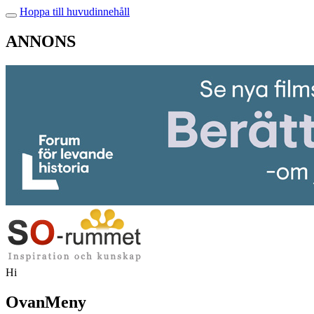
Hoppa till huvudinnehåll
ANNONS
Hi
OvanMeny