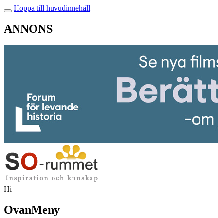
Hoppa till huvudinnehåll
ANNONS
Hi
OvanMeny