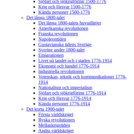
Sjöfart och sjökrigföring 1500-1776
Krig och försvar 1500-1776
Kända personer 1500-1776
Det långa 1800-talet
Det långa 1800-talets huvudlinjer
Amerikanska revolutionen
Franska revolutionen
Napoleontiden
Gustavianska tidens Sverige
Sverige under 1800-talet
Emigrationen
Livet på landet och i staden 1776-1914
Ekonomi och handel 1776-1914
Industriella revolutionen
Vetenskap, teknik och kommunikationer 1776-
1914
Nationalism och imperialism
Sjöfart och sjökrigföring 1776-1914
Krig och försvar 1776-1914
Kända personer 1776-1914
Det korta 1900-talet
Första världskriget
Ryska revolutionen
Mellankrigstiden
Andra världskriget