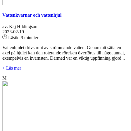
Vattenkvarnar och vattenhjul
av: Kaj Hildingson
2023-02-19
Lästid 9 minuter
Vattenhjulet drivs runt av strömmande vatten. Genom att sätta en
axel på hjulet kan den roterande rörelsen överföras till något annat,
exempelvis en kvarnsten. Därmed var en viktig uppfinning gjord...
+ Läs mer
M