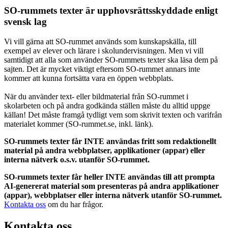
SO-rummets texter är upphovsrättsskyddade enligt
svensk lag
Vi vill gärna att SO-rummet används som kunskapskälla, till
exempel av elever och lärare i skolundervisningen. Men vi vill
samtidigt att alla som använder SO-rummets texter ska läsa dem på
sajten. Det är mycket viktigt eftersom SO-rummet annars inte
kommer att kunna fortsätta vara en öppen webbplats.
När du använder text- eller bildmaterial från SO-rummet i
skolarbeten och på andra godkända ställen måste du alltid uppge
källan! Det måste framgå tydligt vem som skrivit texten och varifrån
materialet kommer (SO-rummet.se, inkl. länk).
SO-rummets texter får INTE användas fritt som redaktionellt
material på andra webbplatser, applikationer (appar) eller
interna nätverk o.s.v. utanför SO-rummet.
SO-rummets texter får heller INTE användas till att prompta
AI-genererat material som presenteras på andra applikationer
(appar), webbplatser eller interna nätverk utanför SO-rummet.
Kontakta oss
om du har frågor.
Kontakta oss