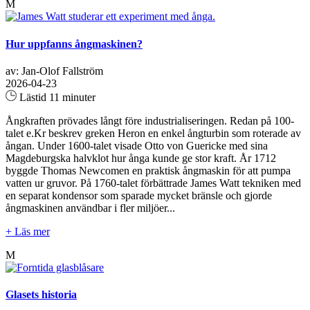
M
Hur uppfanns ångmaskinen?
av: Jan-Olof Fallström
2026-04-23
Lästid 11 minuter
Ångkraften prövades långt före industrialiseringen. Redan på 100-
talet e.Kr beskrev greken Heron en enkel ångturbin som roterade av
ångan. Under 1600-talet visade Otto von Guericke med sina
Magdeburgska halvklot hur ånga kunde ge stor kraft. År 1712
byggde Thomas Newcomen en praktisk ångmaskin för att pumpa
vatten ur gruvor. På 1760-talet förbättrade James Watt tekniken med
en separat kondensor som sparade mycket bränsle och gjorde
ångmaskinen användbar i fler miljöer...
+ Läs mer
M
Glasets historia