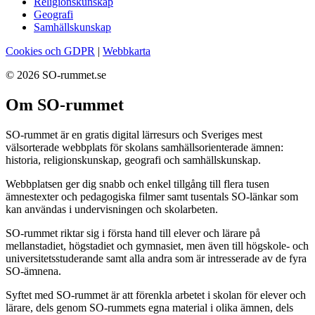
Religionskunskap
Geografi
Samhällskunskap
Cookies och GDPR
|
Webbkarta
© 2026 SO-rummet.se
Om SO-rummet
SO-rummet är en gratis digital lärresurs och Sveriges mest
välsorterade webbplats för skolans samhällsorienterade ämnen:
historia, religionskunskap, geografi och samhällskunskap.
Webbplatsen ger dig snabb och enkel tillgång till flera tusen
ämnestexter och pedagogiska filmer samt tusentals SO-länkar som
kan användas i undervisningen och skolarbeten.
SO-rummet riktar sig i första hand till elever och lärare på
mellanstadiet, högstadiet och gymnasiet, men även till högskole- och
universitetsstuderande samt alla andra som är intresserade av de fyra
SO-ämnena.
Syftet med SO-rummet är att förenkla arbetet i skolan för elever och
lärare, dels genom SO-rummets egna material i olika ämnen, dels