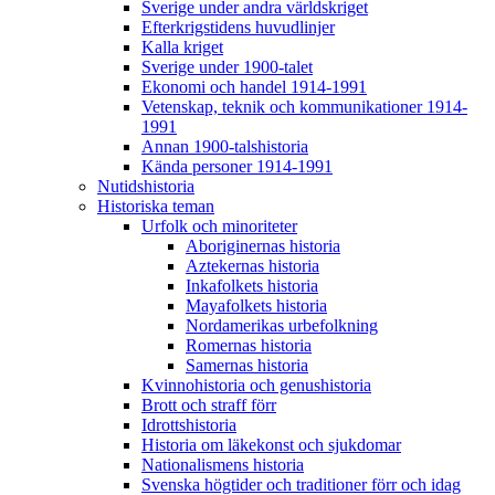
Sverige under andra världskriget
Efterkrigstidens huvudlinjer
Kalla kriget
Sverige under 1900-talet
Ekonomi och handel 1914-1991
Vetenskap, teknik och kommunikationer 1914-
1991
Annan 1900-talshistoria
Kända personer 1914-1991
Nutidshistoria
Historiska teman
Urfolk och minoriteter
Aboriginernas historia
Aztekernas historia
Inkafolkets historia
Mayafolkets historia
Nordamerikas urbefolkning
Romernas historia
Samernas historia
Kvinnohistoria och genushistoria
Brott och straff förr
Idrottshistoria
Historia om läkekonst och sjukdomar
Nationalismens historia
Svenska högtider och traditioner förr och idag