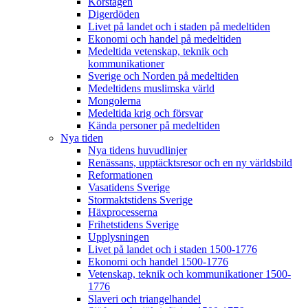
Korstågen
Digerdöden
Livet på landet och i staden på medeltiden
Ekonomi och handel på medeltiden
Medeltida vetenskap, teknik och
kommunikationer
Sverige och Norden på medeltiden
Medeltidens muslimska värld
Mongolerna
Medeltida krig och försvar
Kända personer på medeltiden
Nya tiden
Nya tidens huvudlinjer
Renässans, upptäcktsresor och en ny världsbild
Reformationen
Vasatidens Sverige
Stormaktstidens Sverige
Häxprocesserna
Frihetstidens Sverige
Upplysningen
Livet på landet och i staden 1500-1776
Ekonomi och handel 1500-1776
Vetenskap, teknik och kommunikationer 1500-
1776
Slaveri och triangelhandel