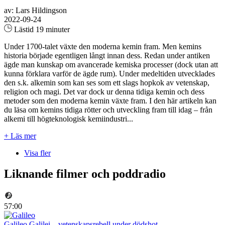
av: Lars Hildingson
2022-09-24
Lästid 19 minuter
Under 1700-talet växte den moderna kemin fram. Men kemins
historia började egentligen långt innan dess. Redan under antiken
ägde man kunskap om avancerade kemiska processer (dock utan att
kunna förklara varför de ägde rum). Under medeltiden utvecklades
den s.k. alkemin som kan ses som ett slags hopkok av vetenskap,
religion och magi. Det var dock ur denna tidiga kemin och dess
metoder som den moderna kemin växte fram. I den här artikeln kan
du läsa om kemins tidiga rötter och utveckling fram till idag – från
alkemi till högteknologisk kemiindustri...
+ Läs mer
Visa fler
Liknande filmer och poddradio
57:00
Galileo Galilei – vetenskapsrebell under dödshot