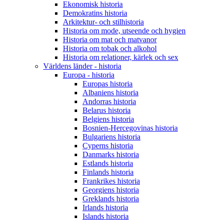
Ekonomisk historia
Demokratins historia
Arkitektur- och stilhistoria
Historia om mode, utseende och hygien
Historia om mat och matvanor
Historia om tobak och alkohol
Historia om relationer, kärlek och sex
Världens länder - historia
Europa - historia
Europas historia
Albaniens historia
Andorras historia
Belarus historia
Belgiens historia
Bosnien-Hercegovinas historia
Bulgariens historia
Cyperns historia
Danmarks historia
Estlands historia
Finlands historia
Frankrikes historia
Georgiens historia
Greklands historia
Irlands historia
Islands historia