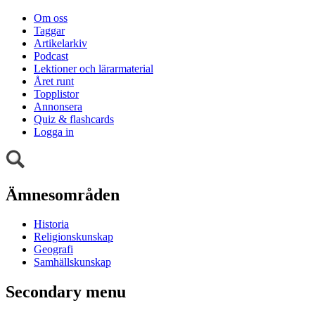
Om oss
Taggar
Artikelarkiv
Podcast
Lektioner och lärarmaterial
Året runt
Topplistor
Annonsera
Quiz & flashcards
Logga in
Ämnesområden
Historia
Religionskunskap
Geografi
Samhällskunskap
Secondary menu