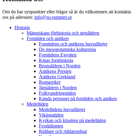
Om du har synpunkter eller frågor så är du välkommen att kontakta
oss på adressen:
info@so-rummet.se
Historia
Människans förhistoria och stenåldern
Forntiden och antiken
Forntidens och antikens huvudlinjer
De mesopotamiska kulturerna
Forntidens Egypten
Kinas fornhistoria
Bronsåldern i Norden
Antikens Persien
Antikens Grekland
Romarriket
Järnåldern i Norden
Folkvandringstiden
Kända personer på forntiden och antiken
Medeltiden
Medeltidens huvudlinjer
Vikingatiden
Kyrkan och klostren på medeltiden
Feodalismen
Riddare och riddarordnar