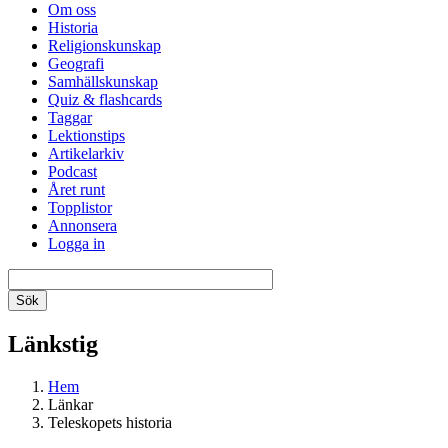
Om oss
Historia
Religionskunskap
Geografi
Samhällskunskap
Quiz & flashcards
Taggar
Lektionstips
Artikelarkiv
Podcast
Året runt
Topplistor
Annonsera
Logga in
Länkstig
Hem
Länkar
Teleskopets historia