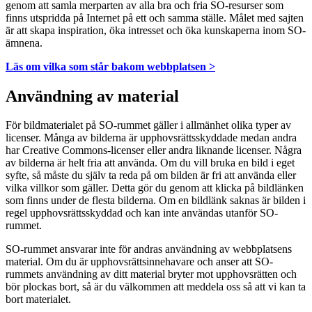
genom att samla merparten av alla bra och fria SO-resurser som
finns utspridda på Internet på ett och samma ställe. Målet med sajten
är att skapa inspiration, öka intresset och öka kunskaperna inom SO-
ämnena.
Läs om vilka som står bakom webbplatsen >
Användning av material
För bildmaterialet på SO-rummet gäller i allmänhet olika typer av
licenser. Många av bilderna är upphovsrättsskyddade medan andra
har Creative Commons-licenser eller andra liknande licenser. Några
av bilderna är helt fria att använda. Om du vill bruka en bild i eget
syfte, så måste du själv ta reda på om bilden är fri att använda eller
vilka villkor som gäller. Detta gör du genom att klicka på bildlänken
som finns under de flesta bilderna. Om en bildlänk saknas är bilden i
regel upphovsrättsskyddad och kan inte användas utanför SO-
rummet.
SO-rummet ansvarar inte för andras användning av webbplatsens
material. Om du är upphovsrättsinnehavare och anser att SO-
rummets användning av ditt material bryter mot upphovsrätten och
bör plockas bort, så är du välkommen att meddela oss så att vi kan ta
bort materialet.