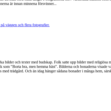
sonerna är innan minnena försvinner...
ka bilder och texter med budskap. Folk satte upp bilder med religiösa m
åk som "Borta bra, men hemma bäst". Bilderna och bonaderna visade vad
us med trädgård. Och än idag hänger sådana bonader i många hem, särskil