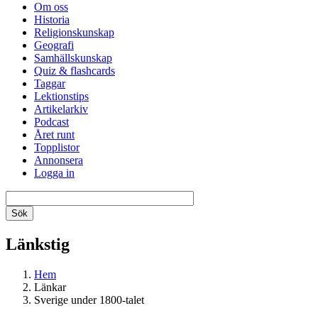
Om oss
Historia
Religionskunskap
Geografi
Samhällskunskap
Quiz & flashcards
Taggar
Lektionstips
Artikelarkiv
Podcast
Året runt
Topplistor
Annonsera
Logga in
Länkstig
Hem
Länkar
Sverige under 1800-talet