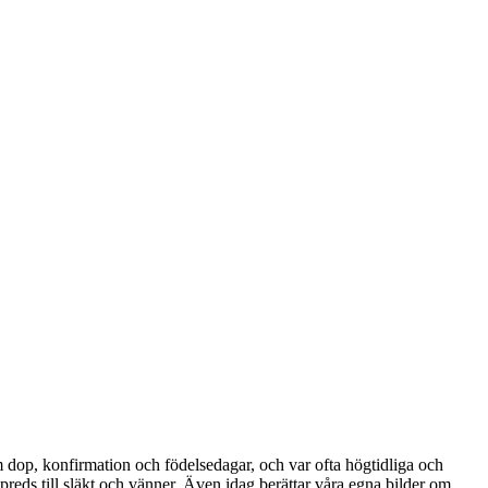
om dop, konfirmation och födelsedagar, och var ofta högtidliga och
reds till släkt och vänner. Även idag berättar våra egna bilder om