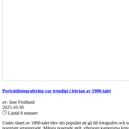
Porträttfotografering var trendigt i början av 1900-talet
av: Jane Fredlund
2025-10-30
Lästid 8 minuter
Under slutet av 1800-talet blev det populärt att gå till fotografen oc
noggrant arrangerade. Många poserade stelt, eftersom kamerorna krävde