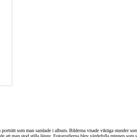
h ta porträtt som man samlade i album. Bilderna visade viktiga stunder s
 att man stod stilla länge. Fotografierna blev värdefulla minnen som sp