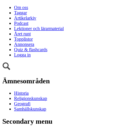
Om oss
Taggar
Artikelarkiv
Podcast
Lektioner och lärarmaterial
Året runt
Topplistor
Annonsera
Quiz & flashcards
Logga in
Ämnesområden
Historia
Religionskunskap
Geografi
Samhällskunskap
Secondary menu