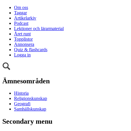
Om oss
Taggar
Artikelarkiv
Podcast
Lektioner och lärarmaterial
Året runt
Topplistor
Annonsera
Quiz & flashcards
Logga in
Ämnesområden
Historia
Religionskunskap
Geografi
Samhällskunskap
Secondary menu