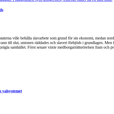
ds
ydstaterna ville behålla slavarbete som grund för sin ekonomi, medan nord
nn till slut, unionen räddades och slaveri förbjöds i grundlagen. Men f
tt prägla samhället. Först senare växte medborgarrättsrörelsen fram och 
h valsystemet