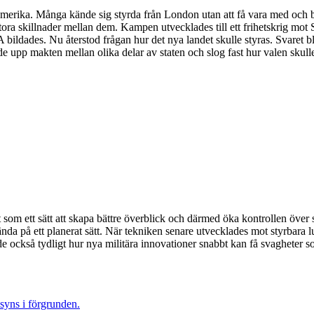
rdamerika. Många kände sig styrda från London utan att få vara med och
stora skillnader mellan dem. Kampen utvecklades till ett frihetskrig mo
USA bildades. Nu återstod frågan hur det nya landet skulle styras. Svar
de upp makten mellan olika delar av staten och slog fast hur valen skulle
t som ett sätt att skapa bättre överblick och därmed öka kontrollen över
nda på ett planerat sätt. När tekniken senare utvecklades mot styrbara
e också tydligt hur nya militära innovationer snabbt kan få svagheter som