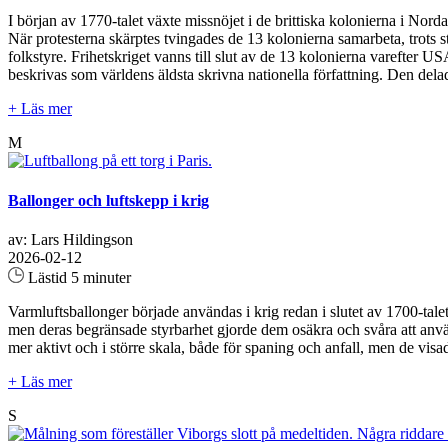
I början av 1770-talet växte missnöjet i de brittiska kolonierna i No
När protesterna skärptes tvingades de 13 kolonierna samarbeta, trots 
folkstyre. Frihetskriget vanns till slut av de 13 kolonierna varefter 
beskrivas som världens äldsta skrivna nationella författning. Den dela
+ Läs mer
M
Ballonger och luftskepp i krig
av: Lars Hildingson
2026-02-12
Lästid 5 minuter
Varmluftsballonger började användas i krig redan i slutet av 1700-tale
men deras begränsade styrbarhet gjorde dem osäkra och svåra att anvä
mer aktivt och i större skala, både för spaning och anfall, men de visad
+ Läs mer
S