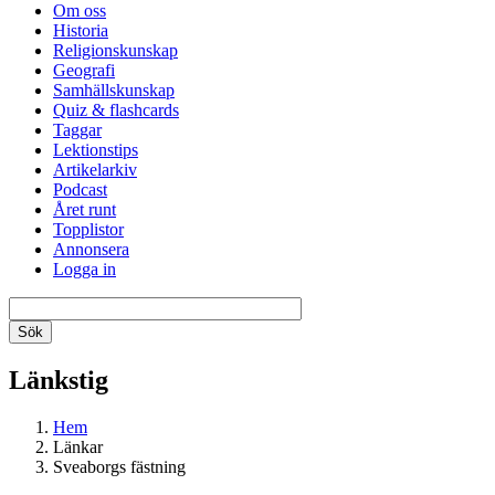
Om oss
Historia
Religionskunskap
Geografi
Samhällskunskap
Quiz & flashcards
Taggar
Lektionstips
Artikelarkiv
Podcast
Året runt
Topplistor
Annonsera
Logga in
Länkstig
Hem
Länkar
Sveaborgs fästning