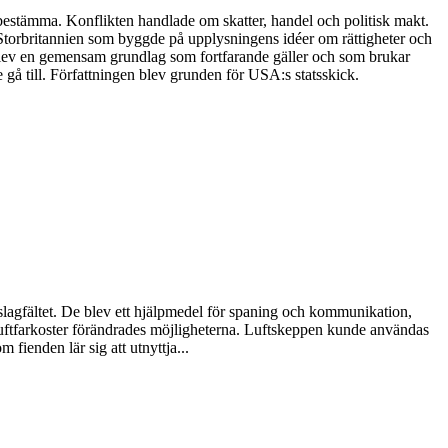
 bestämma. Konflikten handlade om skatter, handel och politisk makt.
t Storbritannien som byggde på upplysningens idéer om rättigheter och
et blev en gemensam grundlag som fortfarande gäller och som brukar
 gå till. Författningen blev grunden för USA:s statsskick.
 slagfältet. De blev ett hjälpmedel för spaning och kommunikation,
 luftfarkoster förändrades möjligheterna. Luftskeppen kunde användas
 fienden lär sig att utnyttja...