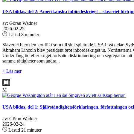
USA bildas, del 2: Amerikanska inbördeskriget – slaveriet förbju
av: Göran Wadner
2026-02-25
Lästid 8 minuter
Slaveriet blev den konflikt som till slut splittrade USA i två delar. S
Abraham Lincoln blev president bröt inbördeskriget ut. Nordstaterna va
Under lång tid efter kriget fortsatte diskriminering och segregation a
samma rättigheter som andra...
+ Läs mer
M
USA bildas, del 1: Självständighetsförklaringen, författningen oc
av: Göran Wadner
2026-02-24
Lästid 21 minuter