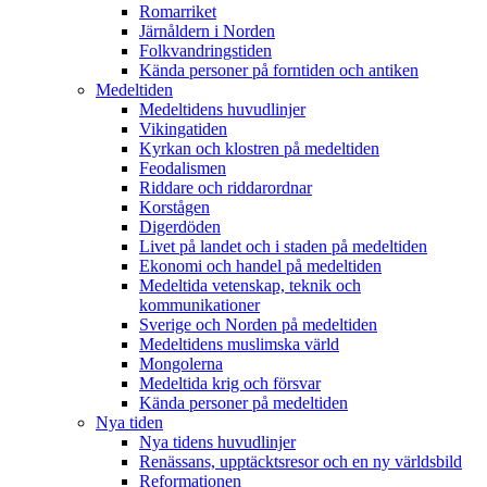
Romarriket
Järnåldern i Norden
Folkvandringstiden
Kända personer på forntiden och antiken
Medeltiden
Medeltidens huvudlinjer
Vikingatiden
Kyrkan och klostren på medeltiden
Feodalismen
Riddare och riddarordnar
Korstågen
Digerdöden
Livet på landet och i staden på medeltiden
Ekonomi och handel på medeltiden
Medeltida vetenskap, teknik och
kommunikationer
Sverige och Norden på medeltiden
Medeltidens muslimska värld
Mongolerna
Medeltida krig och försvar
Kända personer på medeltiden
Nya tiden
Nya tidens huvudlinjer
Renässans, upptäcktsresor och en ny världsbild
Reformationen