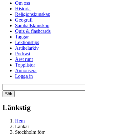
Om oss
Historia
Religionskunskap
Geografi
Samhällskunskap
Quiz & flashcards
Taggar
Lektionstips
Artikelarkiv
Podcast
Året runt
Topplistor
Annonsera
Logga in
Länkstig
Hem
Länkar
Stockholm förr