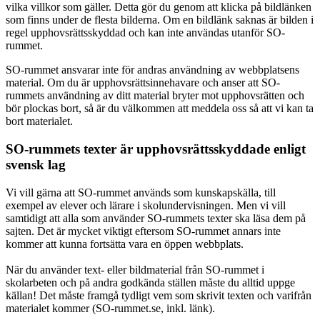
vilka villkor som gäller. Detta gör du genom att klicka på bildlänken
som finns under de flesta bilderna. Om en bildlänk saknas är bilden i
regel upphovsrättsskyddad och kan inte användas utanför SO-
rummet.
SO-rummet ansvarar inte för andras användning av webbplatsens
material. Om du är upphovsrättsinnehavare och anser att SO-
rummets användning av ditt material bryter mot upphovsrätten och
bör plockas bort, så är du välkommen att meddela oss så att vi kan ta
bort materialet.
SO-rummets texter är upphovsrättsskyddade enligt
svensk lag
Vi vill gärna att SO-rummet används som kunskapskälla, till
exempel av elever och lärare i skolundervisningen. Men vi vill
samtidigt att alla som använder SO-rummets texter ska läsa dem på
sajten. Det är mycket viktigt eftersom SO-rummet annars inte
kommer att kunna fortsätta vara en öppen webbplats.
När du använder text- eller bildmaterial från SO-rummet i
skolarbeten och på andra godkända ställen måste du alltid uppge
källan! Det måste framgå tydligt vem som skrivit texten och varifrån
materialet kommer (SO-rummet.se, inkl. länk).