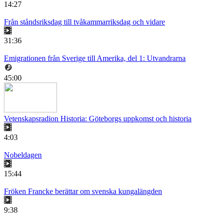
14:27
Från ståndsriksdag till tvåkammarriksdag och vidare
31:36
Emigrationen från Sverige till Amerika, del 1: Utvandrarna
45:00
Vetenskapsradion Historia: Göteborgs uppkomst och historia
4:03
Nobeldagen
15:44
Fröken Francke berättar om svenska kungalängden
9:38