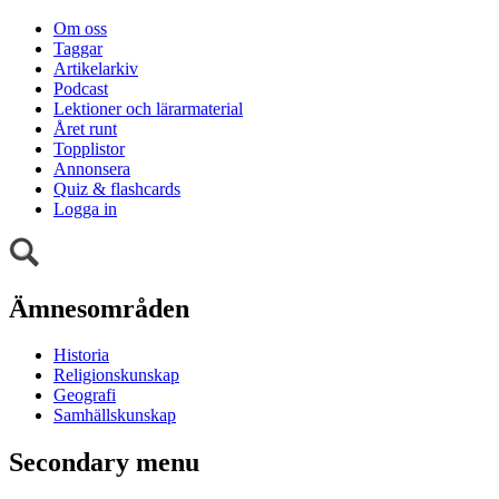
Om oss
Taggar
Artikelarkiv
Podcast
Lektioner och lärarmaterial
Året runt
Topplistor
Annonsera
Quiz & flashcards
Logga in
Ämnesområden
Historia
Religionskunskap
Geografi
Samhällskunskap
Secondary menu