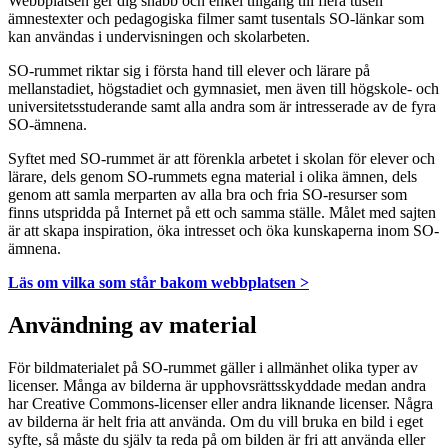
Webbplatsen ger dig snabb och enkel tillgång till flera tusen
ämnestexter och pedagogiska filmer samt tusentals SO-länkar som
kan användas i undervisningen och skolarbeten.
SO-rummet riktar sig i första hand till elever och lärare på
mellanstadiet, högstadiet och gymnasiet, men även till högskole- och
universitetsstuderande samt alla andra som är intresserade av de fyra
SO-ämnena.
Syftet med SO-rummet är att förenkla arbetet i skolan för elever och
lärare, dels genom SO-rummets egna material i olika ämnen, dels
genom att samla merparten av alla bra och fria SO-resurser som
finns utspridda på Internet på ett och samma ställe. Målet med sajten
är att skapa inspiration, öka intresset och öka kunskaperna inom SO-
ämnena.
Läs om vilka som står bakom webbplatsen >
Användning av material
För bildmaterialet på SO-rummet gäller i allmänhet olika typer av
licenser. Många av bilderna är upphovsrättsskyddade medan andra
har Creative Commons-licenser eller andra liknande licenser. Några
av bilderna är helt fria att använda. Om du vill bruka en bild i eget
syfte, så måste du själv ta reda på om bilden är fri att använda eller