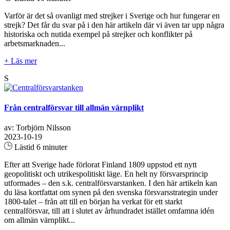
Varför är det så ovanligt med strejker i Sverige och hur fungerar en
strejk? Det får du svar på i den här artikeln där vi även tar upp några
historiska och nutida exempel på strejker och konflikter på
arbetsmarknaden...
+ Läs mer
S
Från centralförsvar till allmän värnplikt
av: Torbjörn Nilsson
2023-10-19
Lästid 6 minuter
Efter att Sverige hade förlorat Finland 1809 uppstod ett nytt
geopolitiskt och utrikespolitiskt läge. En helt ny försvarsprincip
utformades – den s.k. centralförsvarstanken. I den här artikeln kan
du läsa kortfattat om synen på den svenska försvarsstrategin under
1800-talet – från att till en början ha verkat för ett starkt
centralförsvar, till att i slutet av århundradet istället omfamna idén
om allmän värnplikt...