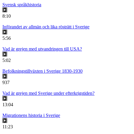
Svensk språkhistoria
8:10
Införandet av allmän och lika rösträtt i Sverige
5:56
Vad är grejen med utvandringen till USA?
5:02
Befolkningstillväxten i Sverige 1830-1930
937
Vad är grejen med Sverige under efterkrigstiden?
13:04
Migrationens historia i Sverige
11:23