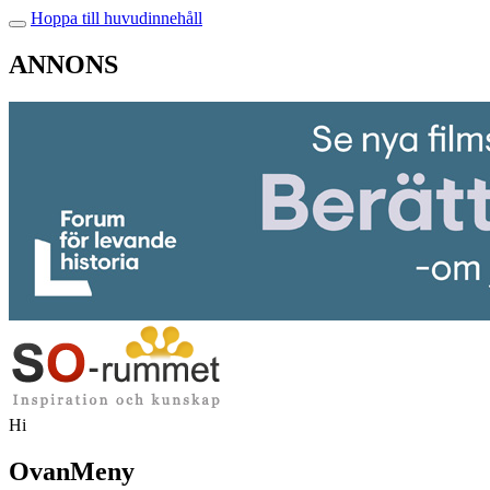
Hoppa till huvudinnehåll
ANNONS
Hi
OvanMeny