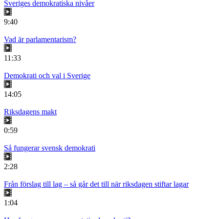
Sveriges demokratiska nivåer
9:40
Vad är parlamentarism?
11:33
Demokrati och val i Sverige
14:05
Riksdagens makt
0:59
Så fungerar svensk demokrati
2:28
Från förslag till lag – så går det till när riksdagen stiftar lagar
1:04