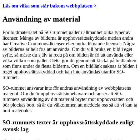
Läs om vilka som står bakom webbplatsen >
Användning av material
För bildmaterialet på SO-rummet gäller i allmänhet olika typer av
licenser. Många av bilderna är upphovsrättsskyddade medan andra
har Creative Commons-licenser eller andra liknande licenser. Några
av bilderna är helt fria att använda. Om du vill bruka en bild i eget
syfte, så måste du själv ta reda på om bilden är fri att använda eller
vilka villkor som gäller. Detta gör du genom att klicka på bildlänken
som finns under de flesta bilderna. Om en bildlänk saknas är bilden i
regel upphovsrättsskyddad och kan inte användas utanför SO-
rummet.
SO-rummet ansvarar inte för andras användning av webbplatsens
material. Om du är upphovsrättsinnehavare och anser att SO-
rummets användning av ditt material bryter mot upphovsrätten och
bör plockas bort, så är du välkommen att meddela oss så att vi kan ta
bort materialet.
SO-rummets texter är upphovsrättsskyddade enligt
svensk lag