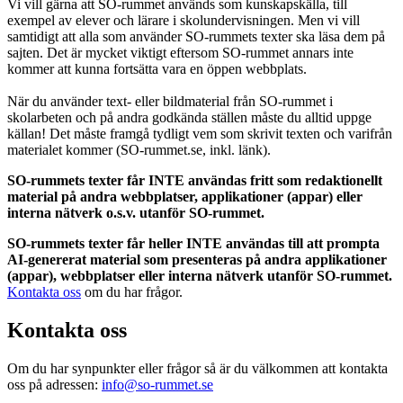
Vi vill gärna att SO-rummet används som kunskapskälla, till
exempel av elever och lärare i skolundervisningen. Men vi vill
samtidigt att alla som använder SO-rummets texter ska läsa dem på
sajten. Det är mycket viktigt eftersom SO-rummet annars inte
kommer att kunna fortsätta vara en öppen webbplats.
När du använder text- eller bildmaterial från SO-rummet i
skolarbeten och på andra godkända ställen måste du alltid uppge
källan! Det måste framgå tydligt vem som skrivit texten och varifrån
materialet kommer (SO-rummet.se, inkl. länk).
SO-rummets texter får INTE användas fritt som redaktionellt
material på andra webbplatser, applikationer (appar) eller
interna nätverk o.s.v. utanför SO-rummet.
SO-rummets texter får heller INTE användas till att prompta
AI-genererat material som presenteras på andra applikationer
(appar), webbplatser eller interna nätverk utanför SO-rummet.
Kontakta oss
om du har frågor.
Kontakta oss
Om du har synpunkter eller frågor så är du välkommen att kontakta
oss på adressen:
info@so-rummet.se