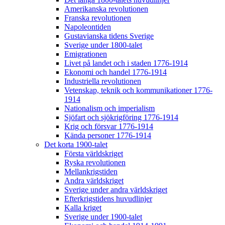
Amerikanska revolutionen
Franska revolutionen
Napoleontiden
Gustavianska tidens Sverige
Sverige under 1800-talet
Emigrationen
Livet på landet och i staden 1776-1914
Ekonomi och handel 1776-1914
Industriella revolutionen
Vetenskap, teknik och kommunikationer 1776-
1914
Nationalism och imperialism
Sjöfart och sjökrigföring 1776-1914
Krig och försvar 1776-1914
Kända personer 1776-1914
Det korta 1900-talet
Första världskriget
Ryska revolutionen
Mellankrigstiden
Andra världskriget
Sverige under andra världskriget
Efterkrigstidens huvudlinjer
Kalla kriget
Sverige under 1900-talet