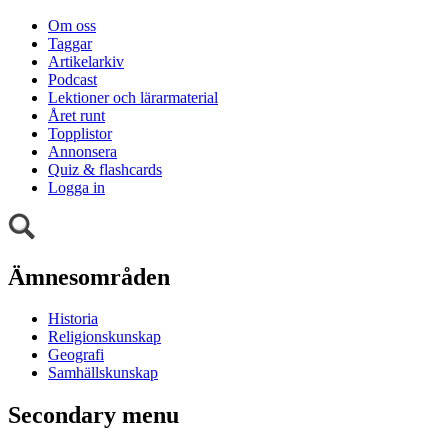
Om oss
Taggar
Artikelarkiv
Podcast
Lektioner och lärarmaterial
Året runt
Topplistor
Annonsera
Quiz & flashcards
Logga in
Ämnesområden
Historia
Religionskunskap
Geografi
Samhällskunskap
Secondary menu