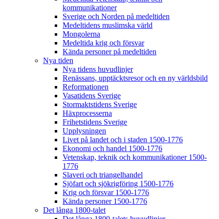
kommunikationer
Sverige och Norden på medeltiden
Medeltidens muslimska värld
Mongolerna
Medeltida krig och försvar
Kända personer på medeltiden
Nya tiden
Nya tidens huvudlinjer
Renässans, upptäcktsresor och en ny världsbild
Reformationen
Vasatidens Sverige
Stormaktstidens Sverige
Häxprocesserna
Frihetstidens Sverige
Upplysningen
Livet på landet och i staden 1500-1776
Ekonomi och handel 1500-1776
Vetenskap, teknik och kommunikationer 1500-
1776
Slaveri och triangelhandel
Sjöfart och sjökrigföring 1500-1776
Krig och försvar 1500-1776
Kända personer 1500-1776
Det långa 1800-talet
Det långa 1800-talets huvudlinjer