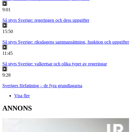
9:01
Så styrs Sverige: regeringen och dess uppgifter
15:50
Så styrs Sverige: riksdagens sammansättning, funktion och uppgifter
11:45
Så styrs Sverige: valkretsar och olika typer av regeringar
9:28
Sveriges författning – de fyra grundlagarna
Visa fler
ANNONS