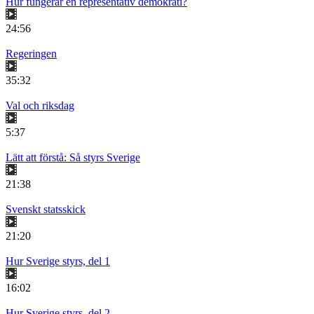
Hur fungerar en representativ demokrati?
24:56
Regeringen
35:32
Val och riksdag
5:37
Lätt att förstå: Så styrs Sverige
21:38
Svenskt statsskick
21:20
Hur Sverige styrs, del 1
16:02
Hur Sverige styrs, del 2