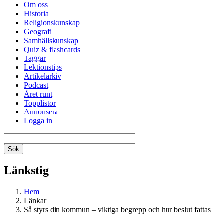
Om oss
Historia
Religionskunskap
Geografi
Samhällskunskap
Quiz & flashcards
Taggar
Lektionstips
Artikelarkiv
Podcast
Året runt
Topplistor
Annonsera
Logga in
Länkstig
Hem
Länkar
Så styrs din kommun – viktiga begrepp och hur beslut fattas