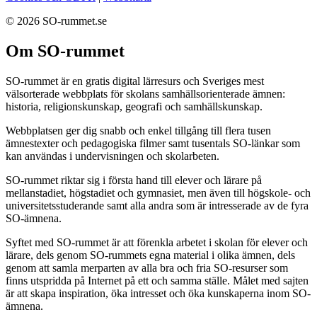
© 2026 SO-rummet.se
Om SO-rummet
SO-rummet är en gratis digital lärresurs och Sveriges mest
välsorterade webbplats för skolans samhällsorienterade ämnen:
historia, religionskunskap, geografi och samhällskunskap.
Webbplatsen ger dig snabb och enkel tillgång till flera tusen
ämnestexter och pedagogiska filmer samt tusentals SO-länkar som
kan användas i undervisningen och skolarbeten.
SO-rummet riktar sig i första hand till elever och lärare på
mellanstadiet, högstadiet och gymnasiet, men även till högskole- och
universitetsstuderande samt alla andra som är intresserade av de fyra
SO-ämnena.
Syftet med SO-rummet är att förenkla arbetet i skolan för elever och
lärare, dels genom SO-rummets egna material i olika ämnen, dels
genom att samla merparten av alla bra och fria SO-resurser som
finns utspridda på Internet på ett och samma ställe. Målet med sajten
är att skapa inspiration, öka intresset och öka kunskaperna inom SO-
ämnena.