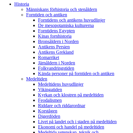
Historia
Människans förhistoria och stenåldern
Forntiden och antiken
Forntidens och antikens huvudlinjer
De mesopotamiska kulturerna
Forntidens Egypten
Kinas fornhistoria
Bronsåldern i Norden
Antikens Persien
Antikens Grekland
Romarriket
Järnåldern i Norden
Folkvandringstiden
Kända personer på forntiden och antiken
Medeltiden
Medeltidens huvudlinjer
Vikingatiden
Kyrkan och klostren på medeltiden
Feodalismen
Riddare och riddarordnar
Korstågen
Digerdöden
Livet på landet och i staden på medeltiden
Ekonomi och handel på medeltiden
Medeltida vetenskap, teknik och