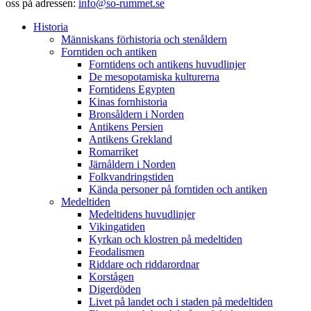
oss på adressen:
info@so-rummet.se
Historia
Människans förhistoria och stenåldern
Forntiden och antiken
Forntidens och antikens huvudlinjer
De mesopotamiska kulturerna
Forntidens Egypten
Kinas fornhistoria
Bronsåldern i Norden
Antikens Persien
Antikens Grekland
Romarriket
Järnåldern i Norden
Folkvandringstiden
Kända personer på forntiden och antiken
Medeltiden
Medeltidens huvudlinjer
Vikingatiden
Kyrkan och klostren på medeltiden
Feodalismen
Riddare och riddarordnar
Korstågen
Digerdöden
Livet på landet och i staden på medeltiden