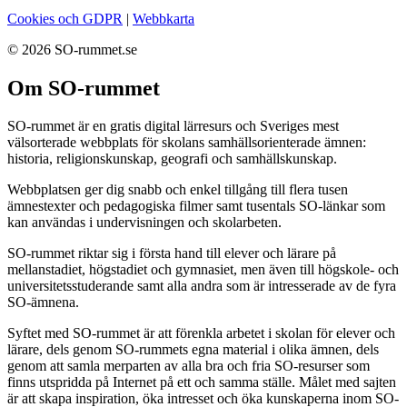
Cookies och GDPR
|
Webbkarta
© 2026 SO-rummet.se
Om SO-rummet
SO-rummet är en gratis digital lärresurs och Sveriges mest
välsorterade webbplats för skolans samhällsorienterade ämnen:
historia, religionskunskap, geografi och samhällskunskap.
Webbplatsen ger dig snabb och enkel tillgång till flera tusen
ämnestexter och pedagogiska filmer samt tusentals SO-länkar som
kan användas i undervisningen och skolarbeten.
SO-rummet riktar sig i första hand till elever och lärare på
mellanstadiet, högstadiet och gymnasiet, men även till högskole- och
universitetsstuderande samt alla andra som är intresserade av de fyra
SO-ämnena.
Syftet med SO-rummet är att förenkla arbetet i skolan för elever och
lärare, dels genom SO-rummets egna material i olika ämnen, dels
genom att samla merparten av alla bra och fria SO-resurser som
finns utspridda på Internet på ett och samma ställe. Målet med sajten
är att skapa inspiration, öka intresset och öka kunskaperna inom SO-