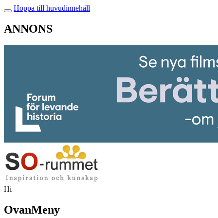
Hoppa till huvudinnehåll
ANNONS
Hi
OvanMeny