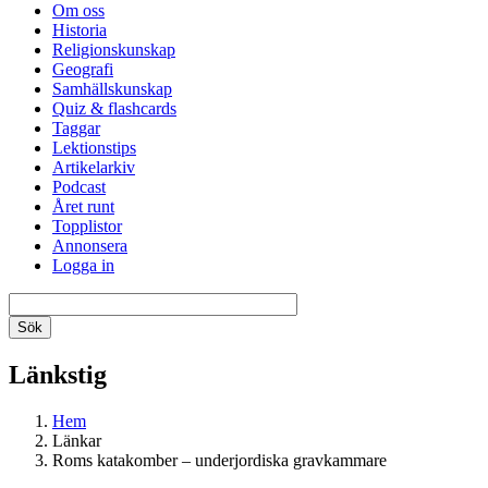
Om oss
Historia
Religionskunskap
Geografi
Samhällskunskap
Quiz & flashcards
Taggar
Lektionstips
Artikelarkiv
Podcast
Året runt
Topplistor
Annonsera
Logga in
Länkstig
Hem
Länkar
Roms katakomber – underjordiska gravkammare