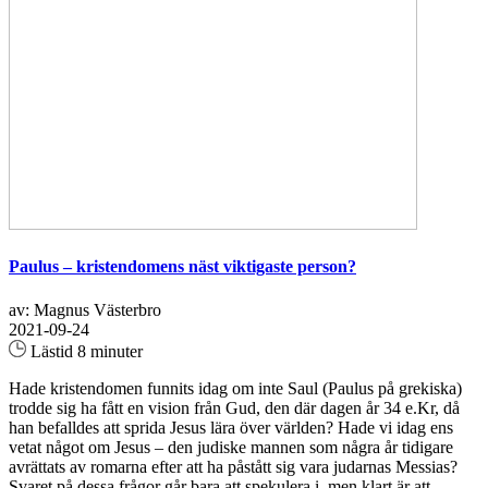
Paulus – kristendomens näst viktigaste person?
av: Magnus Västerbro
2021-09-24
Lästid 8 minuter
Hade kristendomen funnits idag om inte Saul (Paulus på grekiska)
trodde sig ha fått en vision från Gud, den där dagen år 34 e.Kr, då
han befalldes att sprida Jesus lära över världen? Hade vi idag ens
vetat något om Jesus – den judiske mannen som några år tidigare
avrättats av romarna efter att ha påstått sig vara judarnas Messias?
Svaret på dessa frågor går bara att spekulera i, men klart är att