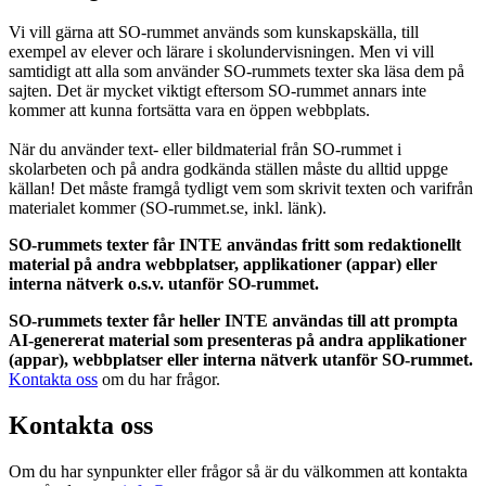
Vi vill gärna att SO-rummet används som kunskapskälla, till
exempel av elever och lärare i skolundervisningen. Men vi vill
samtidigt att alla som använder SO-rummets texter ska läsa dem på
sajten. Det är mycket viktigt eftersom SO-rummet annars inte
kommer att kunna fortsätta vara en öppen webbplats.
När du använder text- eller bildmaterial från SO-rummet i
skolarbeten och på andra godkända ställen måste du alltid uppge
källan! Det måste framgå tydligt vem som skrivit texten och varifrån
materialet kommer (SO-rummet.se, inkl. länk).
SO-rummets texter får INTE användas fritt som redaktionellt
material på andra webbplatser, applikationer (appar) eller
interna nätverk o.s.v. utanför SO-rummet.
SO-rummets texter får heller INTE användas till att prompta
AI-genererat material som presenteras på andra applikationer
(appar), webbplatser eller interna nätverk utanför SO-rummet.
Kontakta oss
om du har frågor.
Kontakta oss
Om du har synpunkter eller frågor så är du välkommen att kontakta