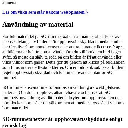
ämnena.
Läs om vilka som står bakom webbplatsen >
Användning av material
För bildmaterialet på SO-rummet gäller i allmänhet olika typer av
licenser. Många av bilderna är upphovsrättsskyddade medan andra
har Creative Commons-licenser eller andra liknande licenser. Några
av bilderna är helt fria att använda. Om du vill bruka en bild i eget
syfte, så måste du själv ta reda på om bilden är fri att använda eller
vilka villkor som gäller. Detta gör du genom att klicka på bildlänken
som finns under de flesta bilderna. Om en bildlänk saknas är bilden i
regel upphovsrättsskyddad och kan inte användas utanför SO-
rummet.
SO-rummet ansvarar inte för andras användning av webbplatsens
material. Om du är upphovsrättsinnehavare och anser att SO-
rummets användning av ditt material bryter mot upphovsrätten och
bör plockas bort, så är du välkommen att meddela oss så att vi kan ta
bort materialet.
SO-rummets texter är upphovsrättsskyddade enligt
svensk lag