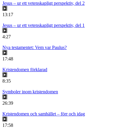
Jesus – ur ett vetenskapligt perspektiv, del 2
13:17
Jesus – ur ett vetenskapligt perspektiv, del 1
4:27
Nya testamentet: Vem var Paulus?
17:48
Kristendomen förklarad
8:35
Symboler inom kristendomen
26:39
Kristendomen och samhället – förr och idag
17:58