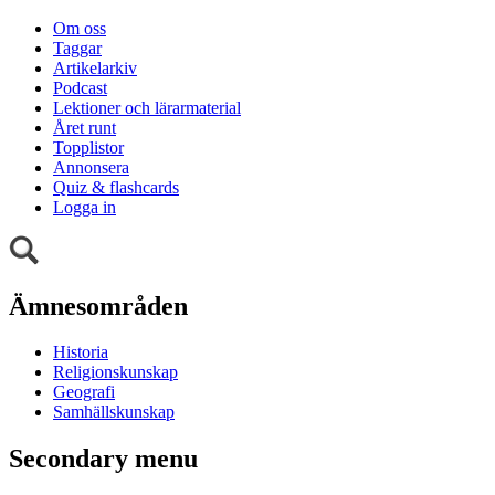
Om oss
Taggar
Artikelarkiv
Podcast
Lektioner och lärarmaterial
Året runt
Topplistor
Annonsera
Quiz & flashcards
Logga in
Ämnesområden
Historia
Religionskunskap
Geografi
Samhällskunskap
Secondary menu