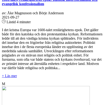
evangelisk konfessionalism
av: Åke Magnusson och Börje Andersson
2021-09-27
Lästid 4 minuter
I det kristna Europa var 1600-talet renlärighetens epok. Det gäller
både för den katolska och den protestantiska kyrkan. Reformationen
ledde till att den västliga kristna kyrkan splittrades. För individens
del innebar den en frigörelse från religiösa auktoriteter. Politiskt
innebar den i de flesta europeiska länder en upplösning av det
medeltida sakrala samhället. Utvecklingen efter reformationen
präglades av en strävan mot religiös och politisk enhet. För
furstarna, som ofta var både statens och kyrkans överhuvud, var det
av primärt intresse att återställa enheten i respektive land. Motiven
var därför både religiösa och politiska...
+ Läs mer
M