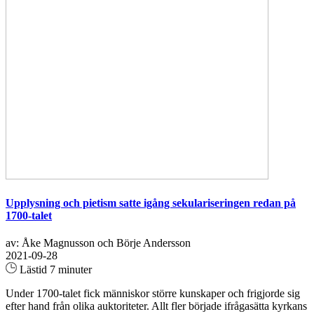
Upplysning och pietism satte igång sekulariseringen redan på
1700-talet
av: Åke Magnusson och Börje Andersson
2021-09-28
Lästid 7 minuter
Under 1700-talet fick människor större kunskaper och frigjorde sig
efter hand från olika auktoriteter. Allt fler började ifrågasätta kyrkans