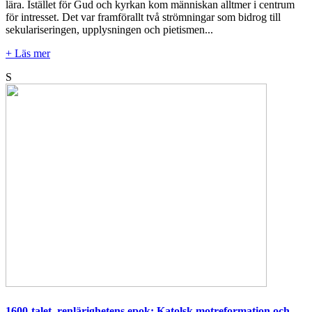
lära. Istället för Gud och kyrkan kom människan alltmer i centrum
för intresset. Det var framförallt två strömningar som bidrog till
sekulariseringen, upplysningen och pietismen...
+ Läs mer
S
1600-talet, renlärighetens epok: Katolsk motreformation och