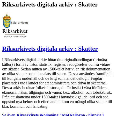
Riksarkivets digitala arkiv : Skatter
Riksarkivets digitala arkiv : Skatter
I Riksarkivets digitala arkiv hittar du originalhandlingar (primära
källor) i form av listor, statistik, register, redogörelser och så vidare
om skatter. Sedan mitten av 1500-talet har vi en rik dokumentation
av olika skatter som inbetalats till staten. Dessa användes framförallt
till kungens underhåll och de krig som landet deltog i. Fogdar
placerades ute i landet för att administrera och driva in skatterna.
Dessa arkiv berättar folkets historia, du får insikt i våra förfäders
ekonomi, hälsa, tillgångar och vanor, t.ex. alkohol- och tobaksbruk.
Från att skatterna under 1500-talet i huvudsak gällde jord och säd
uppstod nya behov och efterhand tillkom en mängd olika skatter till
bl.a. kommun och landsting.
Se även Riksarkivets skolingång "Möt källorna - historia i