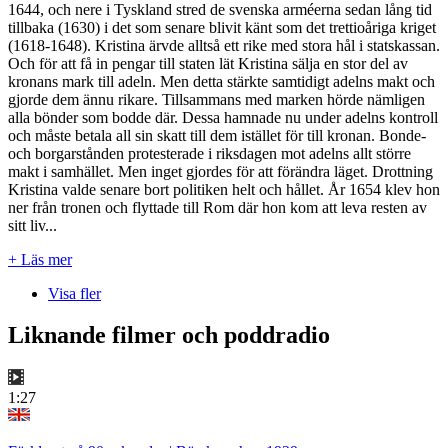
1644, och nere i Tyskland stred de svenska arméerna sedan lång tid
tillbaka (1630) i det som senare blivit känt som det trettioåriga kriget
(1618-1648). Kristina ärvde alltså ett rike med stora hål i statskassan.
Och för att få in pengar till staten lät Kristina sälja en stor del av
kronans mark till adeln. Men detta stärkte samtidigt adelns makt och
gjorde dem ännu rikare. Tillsammans med marken hörde nämligen
alla bönder som bodde där. Dessa hamnade nu under adelns kontroll
och måste betala all sin skatt till dem istället för till kronan. Bonde-
och borgarstånden protesterade i riksdagen mot adelns allt större
makt i samhället. Men inget gjordes för att förändra läget. Drottning
Kristina valde senare bort politiken helt och hållet. År 1654 klev hon
ner från tronen och flyttade till Rom där hon kom att leva resten av
sitt liv...
+ Läs mer
Visa fler
Liknande filmer och poddradio
1:27