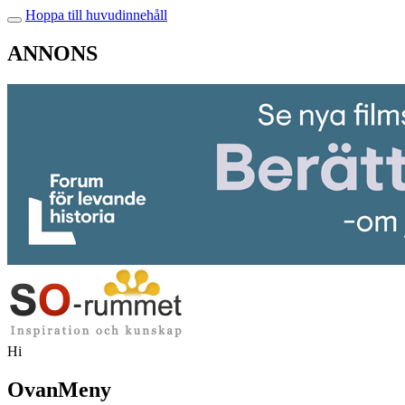
Hoppa till huvudinnehåll
ANNONS
Hi
OvanMeny