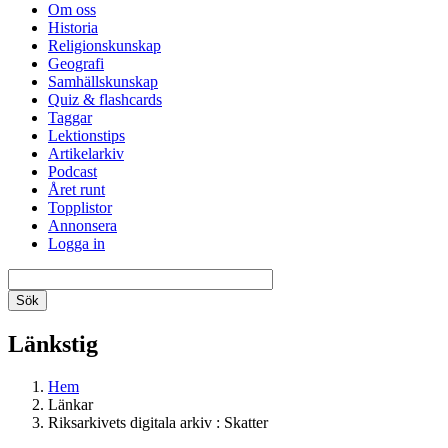
Om oss
Historia
Religionskunskap
Geografi
Samhällskunskap
Quiz & flashcards
Taggar
Lektionstips
Artikelarkiv
Podcast
Året runt
Topplistor
Annonsera
Logga in
Länkstig
Hem
Länkar
Riksarkivets digitala arkiv : Skatter