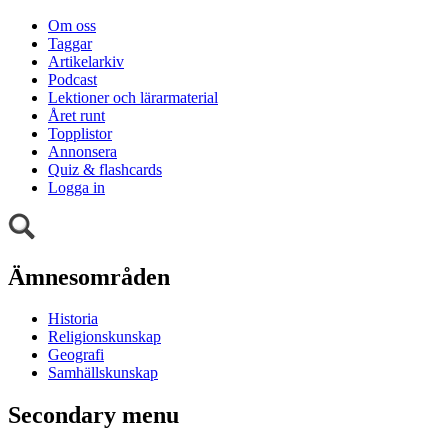
Om oss
Taggar
Artikelarkiv
Podcast
Lektioner och lärarmaterial
Året runt
Topplistor
Annonsera
Quiz & flashcards
Logga in
Ämnesområden
Historia
Religionskunskap
Geografi
Samhällskunskap
Secondary menu