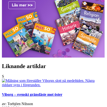
Liknande artiklar
S
Viborg – svenskt gränsfäste mot öster
av: Torbjörn Nilsson