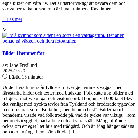
egna bilder om våra liv. Det är därför viktigt att bevara dem och
skriva ner vilka personerna är innan minnena försvinner...
+ Läs mer
M
Bilder i hemmet förr
av: Jane Fredlund
2025-10-29
Lästid 15 minuter
Under flera hundra år fyllde vi i Sverige hemmets väggar med
färgstarka bilder och texter med budskap. Folk satte upp bilder med
religiösa motiv, kungar och visdomsord. I början av 1900-talet blev
det vanligt med tryckta tavlor från Tyskland och broderade tygtavlor
med ordspråk som "Borta bra, men hemma bäst". Bilderna och
bonaderna visade vad folk trodde på, vad de tyckte var viktigt – som
hemmets trygghet, hårt arbete och att vara snäll. Många drömde
också om ett eget litet hus med trädgård. Och än idag hänger sådana
bonader i många hem, särskilt vid jul...