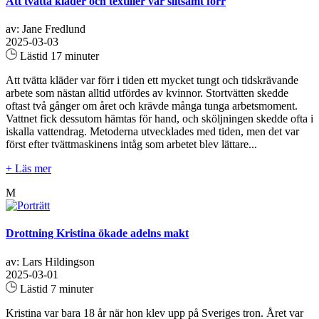
Att tvätta kläder och textilier var slitsamt förr
av: Jane Fredlund
2025-03-03
Lästid 17 minuter
Att tvätta kläder var förr i tiden ett mycket tungt och tidskrävande
arbete som nästan alltid utfördes av kvinnor. Stortvätten skedde
oftast två gånger om året och krävde många tunga arbetsmoment.
Vattnet fick dessutom hämtas för hand, och sköljningen skedde ofta i
iskalla vattendrag. Metoderna utvecklades med tiden, men det var
först efter tvättmaskinens intåg som arbetet blev lättare...
+ Läs mer
M
Drottning Kristina ökade adelns makt
av: Lars Hildingson
2025-03-01
Lästid 7 minuter
Kristina var bara 18 år när hon klev upp på Sveriges tron. Året var