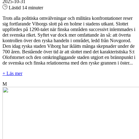
2025-10-31
Lästid 14 minuter
Trots alla politiska omvälvningar och militära konfrontationer reser
sig fortfarande Viborgs slott på en holme i stadens utkant. Slottet
uppfördes på 1290-talet när finska områden successivt inlemmades i
det svenska riket. Syftet var dock mer omfattande än så: att överta
kontrollen över den ryska handeln i området, ledd från Novgorod.
Den idag ryska staden Viborg har iklätts många skepnader under de
700 åren. Bestående över tid är att slottet med det karakteristiska S:t
Olofstornet och den omkringliggande staden utgjort en brännpunkt i
de svenska och finska relationerna med den ryske grannen i öster...
+ Läs mer
M