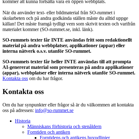
kommer att kunna fortsätta vara en öppen webbplats.
När du använder text- eller bildmaterial från SO-rummet i
skolarbeten och på andra godkända ställen måste du alltid uppge
källan! Det måste framgå tydligt vem som skrivit texten och varifrån
materialet kommer (SO-rummet.se, inkl. länk).
SO-rummets texter får INTE användas fritt som redaktionellt
material på andra webbplatser, applikationer (appar) eller
interna nätverk o.s.v. utanför SO-rummet.
SO-rummets texter får heller INTE användas till att prompta
AI-genererat material som presenteras på andra applikationer
(appar), webbplatser eller interna nätverk utanför SO-rummet.
Kontakta oss
om du har frågor.
Kontakta oss
Om du har synpunkter eller frågor så är du välkommen att kontakta
oss på adressen:
info@so-rummet.se
Historia
Människans förhistoria och stenåldern
Forntiden och antiken
Forntidens och antikens huvudlinjer