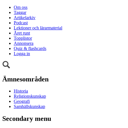
Om oss
Taggar
Artikelarkiv
Podcast
Lektioner och lärarmaterial
Året runt
Topplistor
Annonsera
Quiz & flashcards
Logga in
Ämnesområden
Historia
Religionskunskap
Geografi
Samhällskunskap
Secondary menu