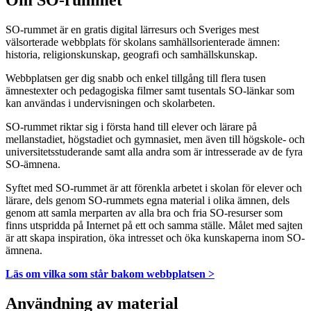
SO-rummet är en gratis digital lärresurs och Sveriges mest
välsorterade webbplats för skolans samhällsorienterade ämnen:
historia, religionskunskap, geografi och samhällskunskap.
Webbplatsen ger dig snabb och enkel tillgång till flera tusen
ämnestexter och pedagogiska filmer samt tusentals SO-länkar som
kan användas i undervisningen och skolarbeten.
SO-rummet riktar sig i första hand till elever och lärare på
mellanstadiet, högstadiet och gymnasiet, men även till högskole- och
universitetsstuderande samt alla andra som är intresserade av de fyra
SO-ämnena.
Syftet med SO-rummet är att förenkla arbetet i skolan för elever och
lärare, dels genom SO-rummets egna material i olika ämnen, dels
genom att samla merparten av alla bra och fria SO-resurser som
finns utspridda på Internet på ett och samma ställe. Målet med sajten
är att skapa inspiration, öka intresset och öka kunskaperna inom SO-
ämnena.
Läs om vilka som står bakom webbplatsen >
Användning av material