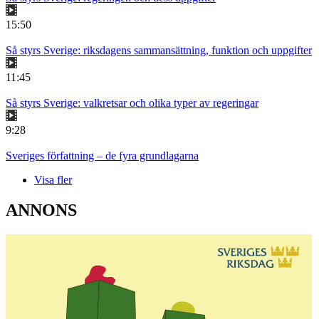
15:50
Så styrs Sverige: riksdagens sammansättning, funktion och uppgifter
11:45
Så styrs Sverige: valkretsar och olika typer av regeringar
9:28
Sveriges författning – de fyra grundlagarna
Visa fler
ANNONS