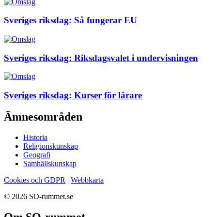
Sveriges riksdag: Så fungerar EU
Sveriges riksdag: Riksdagsvalet i undervisningen
Sveriges riksdag: Kurser för lärare
Ämnesområden
Historia
Religionskunskap
Geografi
Samhällskunskap
Cookies och GDPR
|
Webbkarta
© 2026 SO-rummet.se
Om SO-rummet