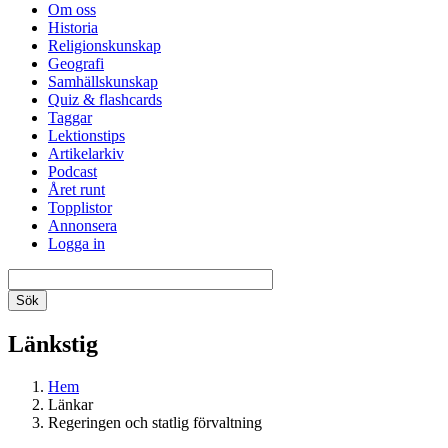
Om oss
Historia
Religionskunskap
Geografi
Samhällskunskap
Quiz & flashcards
Taggar
Lektionstips
Artikelarkiv
Podcast
Året runt
Topplistor
Annonsera
Logga in
Länkstig
Hem
Länkar
Regeringen och statlig förvaltning