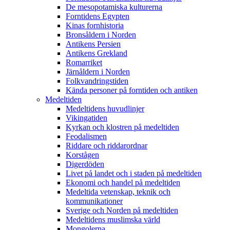
De mesopotamiska kulturerna
Forntidens Egypten
Kinas fornhistoria
Bronsåldern i Norden
Antikens Persien
Antikens Grekland
Romarriket
Järnåldern i Norden
Folkvandringstiden
Kända personer på forntiden och antiken
Medeltiden
Medeltidens huvudlinjer
Vikingatiden
Kyrkan och klostren på medeltiden
Feodalismen
Riddare och riddarordnar
Korstågen
Digerdöden
Livet på landet och i staden på medeltiden
Ekonomi och handel på medeltiden
Medeltida vetenskap, teknik och
kommunikationer
Sverige och Norden på medeltiden
Medeltidens muslimska värld
Mongolerna