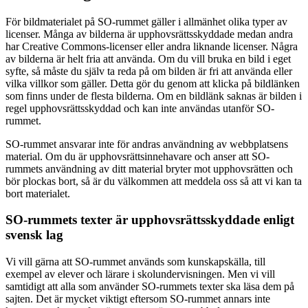
För bildmaterialet på SO-rummet gäller i allmänhet olika typer av
licenser. Många av bilderna är upphovsrättsskyddade medan andra
har Creative Commons-licenser eller andra liknande licenser. Några
av bilderna är helt fria att använda. Om du vill bruka en bild i eget
syfte, så måste du själv ta reda på om bilden är fri att använda eller
vilka villkor som gäller. Detta gör du genom att klicka på bildlänken
som finns under de flesta bilderna. Om en bildlänk saknas är bilden i
regel upphovsrättsskyddad och kan inte användas utanför SO-
rummet.
SO-rummet ansvarar inte för andras användning av webbplatsens
material. Om du är upphovsrättsinnehavare och anser att SO-
rummets användning av ditt material bryter mot upphovsrätten och
bör plockas bort, så är du välkommen att meddela oss så att vi kan ta
bort materialet.
SO-rummets texter är upphovsrättsskyddade enligt
svensk lag
Vi vill gärna att SO-rummet används som kunskapskälla, till
exempel av elever och lärare i skolundervisningen. Men vi vill
samtidigt att alla som använder SO-rummets texter ska läsa dem på
sajten. Det är mycket viktigt eftersom SO-rummet annars inte