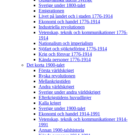
Sverige under 1800-talet
Emigrationen
Livet på landet och i staden 1776-1914
Ekonomi och handel 1776-1914
Industriella revolutionen
Vetenskap, teknik och kommunikationer 1776-
1914
Nationalism och imperialism
Sjöfart och sjökrigföring 1776-1914
Krig och försvar 1776-1914
Kända personer 1776-1914
Det korta 1900-talet
Första världskriget
Ryska revolutionen
Mellankrigstiden
Andra världskriget
Sverige under andra världskriget
Efterkrigstidens huvudlinjer
Kalla kriget
Sverige under 1900-talet
Ekonomi och handel 1914-1991
Vetenskap, teknik och kommunikationer 1914-
1991
Annan 1900-talshistoria