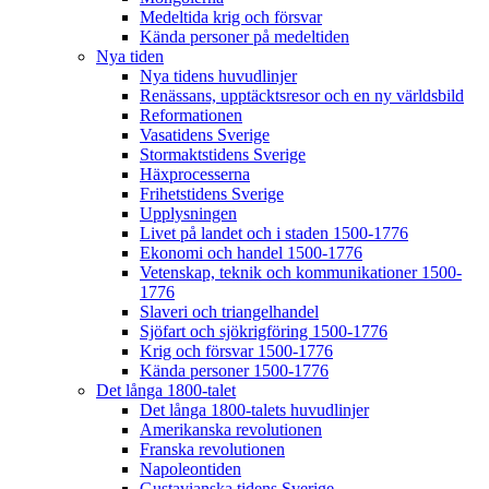
Medeltida krig och försvar
Kända personer på medeltiden
Nya tiden
Nya tidens huvudlinjer
Renässans, upptäcktsresor och en ny världsbild
Reformationen
Vasatidens Sverige
Stormaktstidens Sverige
Häxprocesserna
Frihetstidens Sverige
Upplysningen
Livet på landet och i staden 1500-1776
Ekonomi och handel 1500-1776
Vetenskap, teknik och kommunikationer 1500-
1776
Slaveri och triangelhandel
Sjöfart och sjökrigföring 1500-1776
Krig och försvar 1500-1776
Kända personer 1500-1776
Det långa 1800-talet
Det långa 1800-talets huvudlinjer
Amerikanska revolutionen
Franska revolutionen
Napoleontiden
Gustavianska tidens Sverige