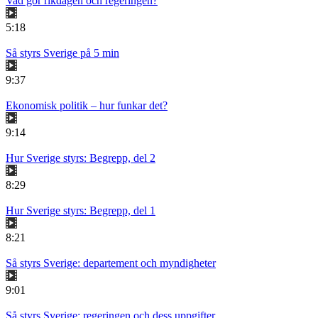
Vad gör rikdagen och regeringen?
5:18
Så styrs Sverige på 5 min
9:37
Ekonomisk politik – hur funkar det?
9:14
Hur Sverige styrs: Begrepp, del 2
8:29
Hur Sverige styrs: Begrepp, del 1
8:21
Så styrs Sverige: departement och myndigheter
9:01
Så styrs Sverige: regeringen och dess uppgifter