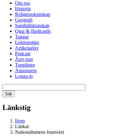
Om oss
Historia
Religionskunskap
Geografi
Samhällskunskap
Quiz & flashcards
Taggar
Lektionstips
Artikelarkiv
Podcast
Året runt
Topplistor
Annonsera
Logga in
Länkstig
Hem
Länkar
Nationalismens framväxt