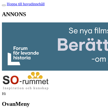
Hoppa till huvudinnehåll
ANNONS
Hi
OvanMeny