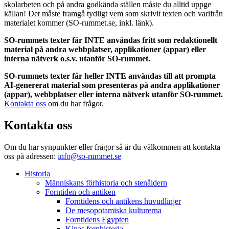
skolarbeten och på andra godkända ställen måste du alltid uppge
källan! Det måste framgå tydligt vem som skrivit texten och varifrån
materialet kommer (SO-rummet.se, inkl. länk).
SO-rummets texter får INTE användas fritt som redaktionellt
material på andra webbplatser, applikationer (appar) eller
interna nätverk o.s.v. utanför SO-rummet.
SO-rummets texter får heller INTE användas till att prompta
AI-genererat material som presenteras på andra applikationer
(appar), webbplatser eller interna nätverk utanför SO-rummet.
Kontakta oss
om du har frågor.
Kontakta oss
Om du har synpunkter eller frågor så är du välkommen att kontakta
oss på adressen:
info@so-rummet.se
Historia
Människans förhistoria och stenåldern
Forntiden och antiken
Forntidens och antikens huvudlinjer
De mesopotamiska kulturerna
Forntidens Egypten
Kinas fornhistoria