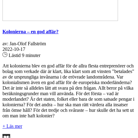
Kolonierna – en god affär?
av: Jan-Olof Fallström
2022-10-17
Lästid 9 minuter
Att kolonierna blev en god affär för de allra flesta entreprenörer och
bolag som verkade där är klart, lika klart som att vinsten "betalades"
av de ursprungliga invånarna i de erövrade landområdena. Var
kolonialismen även en god affär för de europeiska moderländerna?
Det är inte så alldeles lätt att svara på den frågan. Allt beror på vilka
beräkningsgrunder man vill använda. För det första – vad är
moderlandet? Är det staten, folket eller bara de som satsade pengar i
kolonierna? För det andra – hur ska man rätt värdera alla insatser
från ömse håll? För det tredje och svåraste – hur skulle det ha sett ut
om man inte haft kolonier?
+ Läs mer