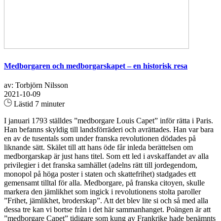
Medborgaren och medborgarskapet – en historisk resa
av: Torbjörn Nilsson
2021-10-09
Lästid 7 minuter
I januari 1793 ställdes ”medborgare Louis Capet” inför rätta i Paris.
Han befanns skyldig till landsförräderi och avrättades. Han var bara
en av de tusentals som under franska revolutionen dödades på
liknande sätt. Skälet till att hans öde får inleda berättelsen om
medborgarskap är just hans titel. Som ett led i avskaffandet av alla
privilegier i det franska samhället (adelns rätt till jordegendom,
monopol på höga poster i staten och skattefrihet) stadgades ett
gemensamt tilltal för alla. Medborgare, på franska citoyen, skulle
markera den jämlikhet som ingick i revolutionens stolta paroller
”Frihet, jämlikhet, broderskap”. Att det blev lite si och så med alla
dessa tre kan vi bortse från i det här sammanhanget. Poängen är att
”medborgare Capet” tidigare som kung av Frankrike hade benämnts