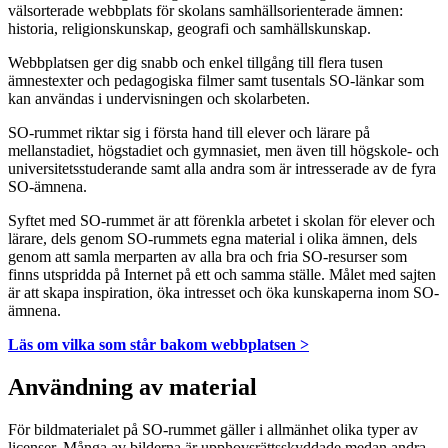
välsorterade webbplats för skolans samhällsorienterade ämnen:
historia, religionskunskap, geografi och samhällskunskap.
Webbplatsen ger dig snabb och enkel tillgång till flera tusen
ämnestexter och pedagogiska filmer samt tusentals SO-länkar som
kan användas i undervisningen och skolarbeten.
SO-rummet riktar sig i första hand till elever och lärare på
mellanstadiet, högstadiet och gymnasiet, men även till högskole- och
universitetsstuderande samt alla andra som är intresserade av de fyra
SO-ämnena.
Syftet med SO-rummet är att förenkla arbetet i skolan för elever och
lärare, dels genom SO-rummets egna material i olika ämnen, dels
genom att samla merparten av alla bra och fria SO-resurser som
finns utspridda på Internet på ett och samma ställe. Målet med sajten
är att skapa inspiration, öka intresset och öka kunskaperna inom SO-
ämnena.
Läs om vilka som står bakom webbplatsen >
Användning av material
För bildmaterialet på SO-rummet gäller i allmänhet olika typer av
licenser. Många av bilderna är upphovsrättsskyddade medan andra