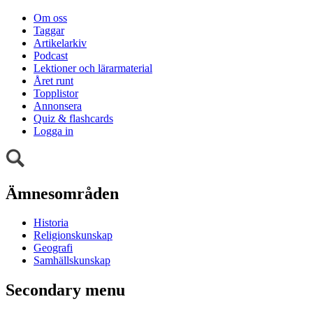
Om oss
Taggar
Artikelarkiv
Podcast
Lektioner och lärarmaterial
Året runt
Topplistor
Annonsera
Quiz & flashcards
Logga in
Ämnesområden
Historia
Religionskunskap
Geografi
Samhällskunskap
Secondary menu