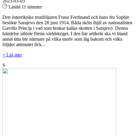
2023-03-03
Lästid 11 minuter
Den österrikiske tronföljaren Franz Ferdinand och hans fru Sophie
besökte Sarajevo den 28 juni 1914. Båda sköts ihjäl av nationalisten
Gavrilo Princip i vad som brukar kallas skotten i Sarajevo. Denna
händelse utlöste första världskriget. I den här artikeln ska vi bland
annat titta lite närmare på vilka motiv som låg bakom och vilka
följder attentatet fick...
+ Läs mer
S