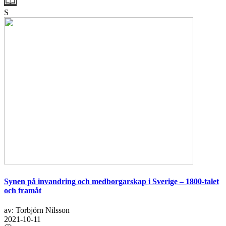
S
Synen på invandring och medborgarskap i Sverige – 1800-talet
och framåt
av: Torbjörn Nilsson
2021-10-11