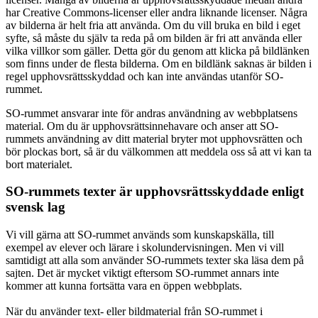
har Creative Commons-licenser eller andra liknande licenser. Några
av bilderna är helt fria att använda. Om du vill bruka en bild i eget
syfte, så måste du själv ta reda på om bilden är fri att använda eller
vilka villkor som gäller. Detta gör du genom att klicka på bildlänken
som finns under de flesta bilderna. Om en bildlänk saknas är bilden i
regel upphovsrättsskyddad och kan inte användas utanför SO-
rummet.
SO-rummet ansvarar inte för andras användning av webbplatsens
material. Om du är upphovsrättsinnehavare och anser att SO-
rummets användning av ditt material bryter mot upphovsrätten och
bör plockas bort, så är du välkommen att meddela oss så att vi kan ta
bort materialet.
SO-rummets texter är upphovsrättsskyddade enligt
svensk lag
Vi vill gärna att SO-rummet används som kunskapskälla, till
exempel av elever och lärare i skolundervisningen. Men vi vill
samtidigt att alla som använder SO-rummets texter ska läsa dem på
sajten. Det är mycket viktigt eftersom SO-rummet annars inte
kommer att kunna fortsätta vara en öppen webbplats.
När du använder text- eller bildmaterial från SO-rummet i