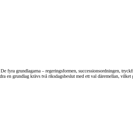
. De fyra grundlagarna – regeringsformen, successionsordningen, tryckf
dra en grundlag krävs två riksdagsbeslut med ett val däremellan, vilket g