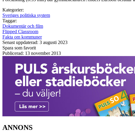
Kategorier:
Sveriges politiska system
Taggar:
Dokumentär och film
Flipped Classroom
Fakta om kommuner
Senast uppdaterad: 3 augusti 2023
Spara som favorit
Publicerad: 13 november 2013
ANNONS