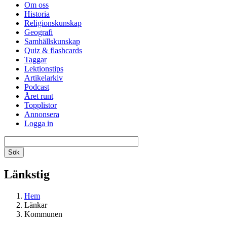
Om oss
Historia
Religionskunskap
Geografi
Samhällskunskap
Quiz & flashcards
Taggar
Lektionstips
Artikelarkiv
Podcast
Året runt
Topplistor
Annonsera
Logga in
Länkstig
Hem
Länkar
Kommunen