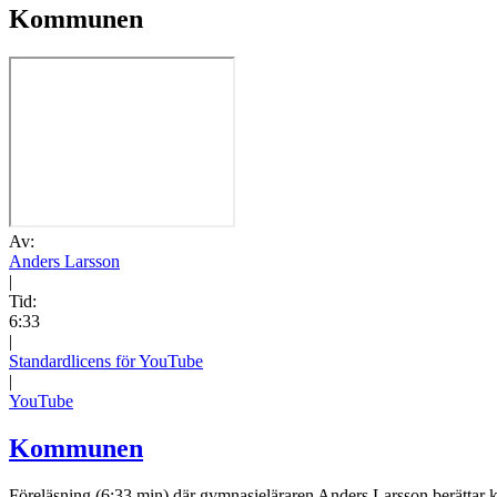
Kommunen
Av:
Anders Larsson
|
Tid:
6:33
|
Standardlicens för YouTube
|
YouTube
Kommunen
Föreläsning (6:33 min) där gymnasieläraren Anders Larsson berättar 