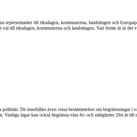
våra representanter till riksdagen, kommunerna, landstingen och Europapar
det val till riksdagen, kommunerna och landstingen. Vart femte år är det v
litiskt. De innehåller även vissa bestämmelser om begränsningar i våra fr
 Vanliga lagar kan också begränsa våra fri- och rättigheter. Det är till ex