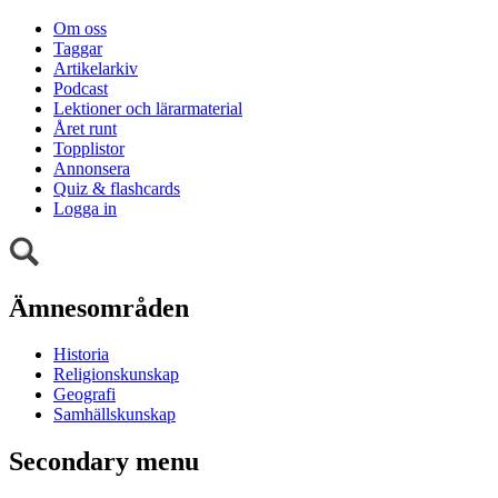
Om oss
Taggar
Artikelarkiv
Podcast
Lektioner och lärarmaterial
Året runt
Topplistor
Annonsera
Quiz & flashcards
Logga in
Ämnesområden
Historia
Religionskunskap
Geografi
Samhällskunskap
Secondary menu