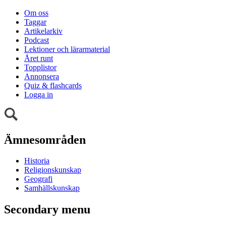
Om oss
Taggar
Artikelarkiv
Podcast
Lektioner och lärarmaterial
Året runt
Topplistor
Annonsera
Quiz & flashcards
Logga in
Ämnesområden
Historia
Religionskunskap
Geografi
Samhällskunskap
Secondary menu