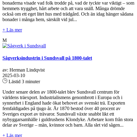
bonaderna visade vad folk trodde på, vad de tyckte var viktigt – som
hemmets trygghet, hårt arbete och att vara snäll. Många drömde
också om ett eget litet hus med trädgård. Och än idag hänger sådana
bonader i många hem, särskilt vid jul...
+ Läs mer
M
Sågverksindustrin i Sundsvall på 1800-talet
av: Herman Lindqvist
2025-03-10
Lästid 3 minuter
Under senare delen av 1800-talet blev Sundsvall centrum för
världens träexport. Industrialismens genombrott i Europa och i
synnerhet i England hade ökat behovet av svenskt trä. Exporten
femfaldigades på tjugo år. År 1870 bestod över 40 procent av
Sveriges export av trävaror. Sundsvall växte snabbt likt ett
nybyggarsamhälle i guldrushens Klondyke. Arbetare kom från stora
delar av Sverige – män, kvinnor och barn. Alla slet vid sågen...
+ Läs mer