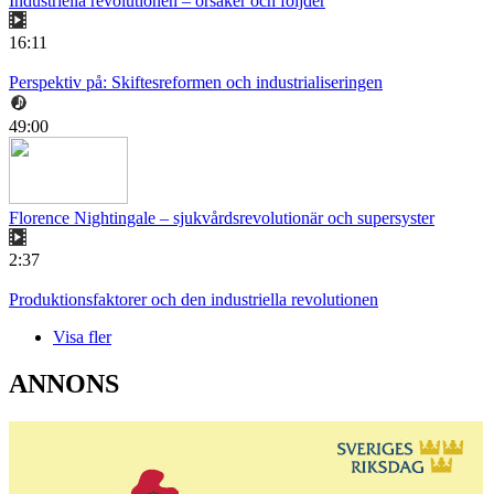
Industriella revolutionen – orsaker och följder
16:11
Perspektiv på: Skiftesreformen och industrialiseringen
49:00
Florence Nightingale – sjukvårdsrevolutionär och supersyster
2:37
Produktionsfaktorer och den industriella revolutionen
Visa fler
ANNONS