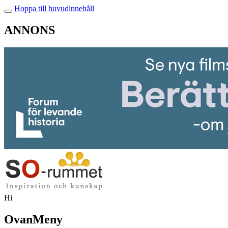
Hoppa till huvudinnehåll
ANNONS
Hi
OvanMeny