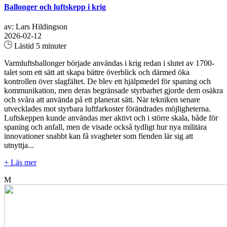
Ballonger och luftskepp i krig
av: Lars Hildingson
2026-02-12
Lästid 5 minuter
Varmluftsballonger började användas i krig redan i slutet av 1700-
talet som ett sätt att skapa bättre överblick och därmed öka
kontrollen över slagfältet. De blev ett hjälpmedel för spaning och
kommunikation, men deras begränsade styrbarhet gjorde dem osäkra
och svåra att använda på ett planerat sätt. När tekniken senare
utvecklades mot styrbara luftfarkoster förändrades möjligheterna.
Luftskeppen kunde användas mer aktivt och i större skala, både för
spaning och anfall, men de visade också tydligt hur nya militära
innovationer snabbt kan få svagheter som fienden lär sig att
utnyttja...
+ Läs mer
M