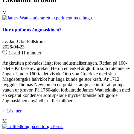
M
Hur uppfanns ångmaskinen?
av: Jan-Olof Fallström
2026-04-23
Lästid 11 minuter
Ångkraften prövades långt före industrialiseringen. Redan på 100-
talet e.Kr beskrev greken Heron en enkel ångturbin som roterade av
ångan. Under 1600-talet visade Otto von Guericke med sina
Magdeburgska halvklot hur ånga kunde ge stor kraft. År 1712
byggde Thomas Newcomen en praktisk ångmaskin för att pumpa
vatten ur gruvor. På 1760-talet förbättrade James Watt tekniken med
en separat kondensor som sparade mycket bränsle och gjorde
ångmaskinen användbar i fler miljöer...
+ Läs mer
M