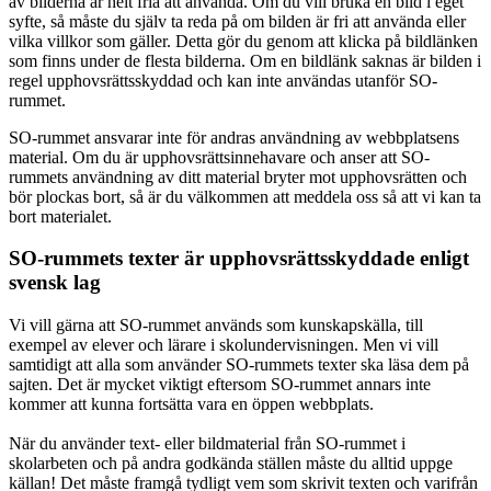
av bilderna är helt fria att använda. Om du vill bruka en bild i eget
syfte, så måste du själv ta reda på om bilden är fri att använda eller
vilka villkor som gäller. Detta gör du genom att klicka på bildlänken
som finns under de flesta bilderna. Om en bildlänk saknas är bilden i
regel upphovsrättsskyddad och kan inte användas utanför SO-
rummet.
SO-rummet ansvarar inte för andras användning av webbplatsens
material. Om du är upphovsrättsinnehavare och anser att SO-
rummets användning av ditt material bryter mot upphovsrätten och
bör plockas bort, så är du välkommen att meddela oss så att vi kan ta
bort materialet.
SO-rummets texter är upphovsrättsskyddade enligt
svensk lag
Vi vill gärna att SO-rummet används som kunskapskälla, till
exempel av elever och lärare i skolundervisningen. Men vi vill
samtidigt att alla som använder SO-rummets texter ska läsa dem på
sajten. Det är mycket viktigt eftersom SO-rummet annars inte
kommer att kunna fortsätta vara en öppen webbplats.
När du använder text- eller bildmaterial från SO-rummet i
skolarbeten och på andra godkända ställen måste du alltid uppge
källan! Det måste framgå tydligt vem som skrivit texten och varifrån