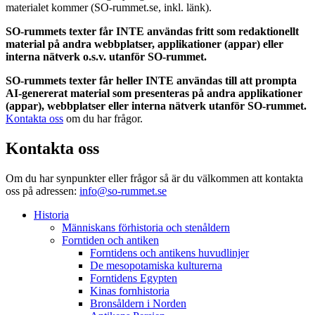
materialet kommer (SO-rummet.se, inkl. länk).
SO-rummets texter får INTE användas fritt som redaktionellt
material på andra webbplatser, applikationer (appar) eller
interna nätverk o.s.v. utanför SO-rummet.
SO-rummets texter får heller INTE användas till att prompta
AI-genererat material som presenteras på andra applikationer
(appar), webbplatser eller interna nätverk utanför SO-rummet.
Kontakta oss
om du har frågor.
Kontakta oss
Om du har synpunkter eller frågor så är du välkommen att kontakta
oss på adressen:
info@so-rummet.se
Historia
Människans förhistoria och stenåldern
Forntiden och antiken
Forntidens och antikens huvudlinjer
De mesopotamiska kulturerna
Forntidens Egypten
Kinas fornhistoria
Bronsåldern i Norden