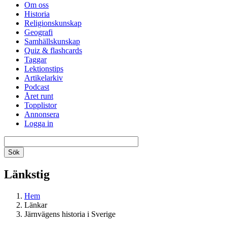
Om oss
Historia
Religionskunskap
Geografi
Samhällskunskap
Quiz & flashcards
Taggar
Lektionstips
Artikelarkiv
Podcast
Året runt
Topplistor
Annonsera
Logga in
Länkstig
Hem
Länkar
Järnvägens historia i Sverige