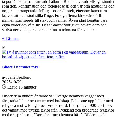
ta porträtt som man samlade i album. Bilderna visade viktiga stunder
som dop, konfirmation och födelsedagar, och var ofta högtidliga och
noggrant arrangerade. Många poserade stelt, eftersom kamerorna
krävde att man stod stilla länge. Fotografierna blev värdefulla
minnen som spreds till släkt och vänner. Även idag berättar våra
egna bilder om våra liv. Det är därför viktigt att bevara dem och
skriva ner vilka personerna är innan minnena försvinner...
+ Läs mer
M
Bilder i hemmet förr
av: Jane Fredlund
2025-10-29
Lästid 15 minuter
Under flera hundra år fyllde vi i Sverige hemmets väggar med
färgstarka bilder och texter med budskap. Folk satte upp bilder med
religiösa motiv, kungar och visdomsord. I början av 1900-talet blev
det vanligt med tryckta tavlor från Tyskland och broderade tygtavlor
med ordspråk som "Borta bra, men hemma bäst". Bilderna och