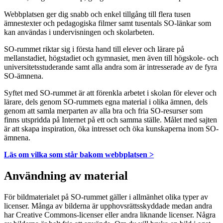
Webbplatsen ger dig snabb och enkel tillgång till flera tusen
ämnestexter och pedagogiska filmer samt tusentals SO-länkar som
kan användas i undervisningen och skolarbeten.
SO-rummet riktar sig i första hand till elever och lärare på
mellanstadiet, högstadiet och gymnasiet, men även till högskole- och
universitetsstuderande samt alla andra som är intresserade av de fyra
SO-ämnena.
Syftet med SO-rummet är att förenkla arbetet i skolan för elever och
lärare, dels genom SO-rummets egna material i olika ämnen, dels
genom att samla merparten av alla bra och fria SO-resurser som
finns utspridda på Internet på ett och samma ställe. Målet med sajten
är att skapa inspiration, öka intresset och öka kunskaperna inom SO-
ämnena.
Läs om vilka som står bakom webbplatsen >
Användning av material
För bildmaterialet på SO-rummet gäller i allmänhet olika typer av
licenser. Många av bilderna är upphovsrättsskyddade medan andra
har Creative Commons-licenser eller andra liknande licenser. Några