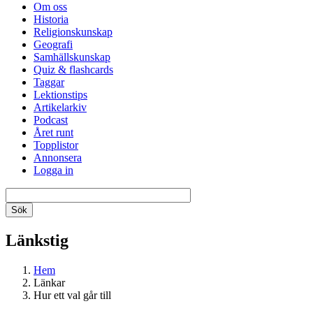
Om oss
Historia
Religionskunskap
Geografi
Samhällskunskap
Quiz & flashcards
Taggar
Lektionstips
Artikelarkiv
Podcast
Året runt
Topplistor
Annonsera
Logga in
Länkstig
Hem
Länkar
Hur ett val går till