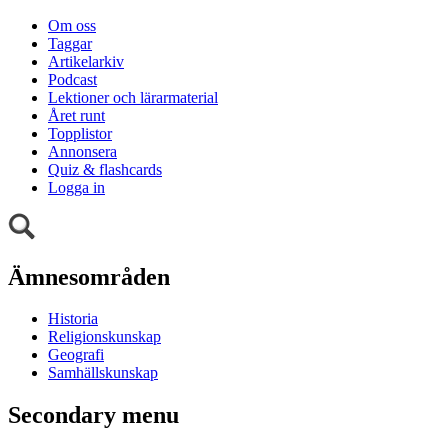
Om oss
Taggar
Artikelarkiv
Podcast
Lektioner och lärarmaterial
Året runt
Topplistor
Annonsera
Quiz & flashcards
Logga in
Ämnesområden
Historia
Religionskunskap
Geografi
Samhällskunskap
Secondary menu