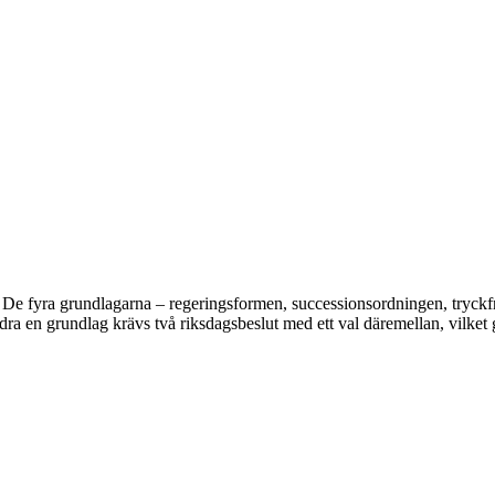
. De fyra grundlagarna – regeringsformen, successionsordningen, tryckf
dra en grundlag krävs två riksdagsbeslut med ett val däremellan, vilket g