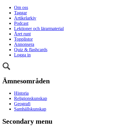
Om oss
Taggar
Artikelarkiv
Podcast
Lektioner och lärarmaterial
Året runt
Topplistor
Annonsera
Quiz & flashcards
Logga in
Ämnesområden
Historia
Religionskunskap
Geografi
Samhällskunskap
Secondary menu