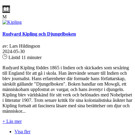
M
Rudyard Kipling och Djungelboken
av: Lars Hildingson
2024-05-30
Lästid 11 minuter
Rudyard Kipling föddes 1865 i Indien och skickades som sexåring
till England för att gå i skola. Han återvände senare till Indien och
blev journalist. Hans erfarenheter där formade hans författarskap,
särskilt gällande "Djungelboken". Boken handlar om Mowgli, ett
människobarn uppfostrat av vargar, och hans äventyr i djungeln.
Kipling blev världskänd för sitt verk och belönades med Nobelpriset
i litteratur 1907. Trots senare kritik för sina kolonialistiska åsikter har
Kipling fortsatt att fascinera läsare med sina berättelser om djur och
människor...
+ Läs mer
Visa fler