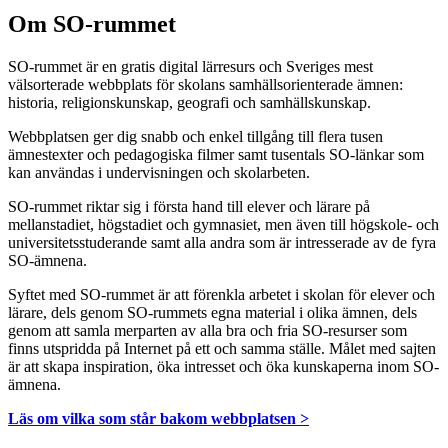
Om SO-rummet
SO-rummet är en gratis digital lärresurs och Sveriges mest
välsorterade webbplats för skolans samhällsorienterade ämnen:
historia, religionskunskap, geografi och samhällskunskap.
Webbplatsen ger dig snabb och enkel tillgång till flera tusen
ämnestexter och pedagogiska filmer samt tusentals SO-länkar som
kan användas i undervisningen och skolarbeten.
SO-rummet riktar sig i första hand till elever och lärare på
mellanstadiet, högstadiet och gymnasiet, men även till högskole- och
universitetsstuderande samt alla andra som är intresserade av de fyra
SO-ämnena.
Syftet med SO-rummet är att förenkla arbetet i skolan för elever och
lärare, dels genom SO-rummets egna material i olika ämnen, dels
genom att samla merparten av alla bra och fria SO-resurser som
finns utspridda på Internet på ett och samma ställe. Målet med sajten
är att skapa inspiration, öka intresset och öka kunskaperna inom SO-
ämnena.
Läs om vilka som står bakom webbplatsen >