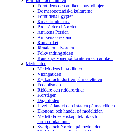
Forntiden och antiken
Forntidens och antikens huvudlinjer
De mesopotamiska kulturerna
Forntidens Egypten
Kinas fornhistoria
Bronsåldern i Norden
Antikens Persien
Antikens Grekland
Romarriket
Järnåldern i Norden
Folkvandringstiden
Kända personer på forntiden och antiken
Medeltiden
Medeltidens huvudlinjer
Vikingatiden
Kyrkan och klostren på medeltiden
Feodalismen
Riddare och riddarordnar
Korstågen
Digerdöden
Livet på landet och i staden på medeltiden
Ekonomi och handel på medeltiden
Medeltida vetenskap, teknik och
kommunikationer
Sverige och Norden på medeltiden