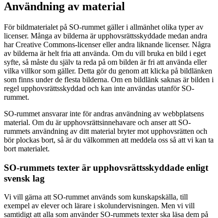
Användning av material
För bildmaterialet på SO-rummet gäller i allmänhet olika typer av
licenser. Många av bilderna är upphovsrättsskyddade medan andra
har Creative Commons-licenser eller andra liknande licenser. Några
av bilderna är helt fria att använda. Om du vill bruka en bild i eget
syfte, så måste du själv ta reda på om bilden är fri att använda eller
vilka villkor som gäller. Detta gör du genom att klicka på bildlänken
som finns under de flesta bilderna. Om en bildlänk saknas är bilden i
regel upphovsrättsskyddad och kan inte användas utanför SO-
rummet.
SO-rummet ansvarar inte för andras användning av webbplatsens
material. Om du är upphovsrättsinnehavare och anser att SO-
rummets användning av ditt material bryter mot upphovsrätten och
bör plockas bort, så är du välkommen att meddela oss så att vi kan ta
bort materialet.
SO-rummets texter är upphovsrättsskyddade enligt
svensk lag
Vi vill gärna att SO-rummet används som kunskapskälla, till
exempel av elever och lärare i skolundervisningen. Men vi vill
samtidigt att alla som använder SO-rummets texter ska läsa dem på