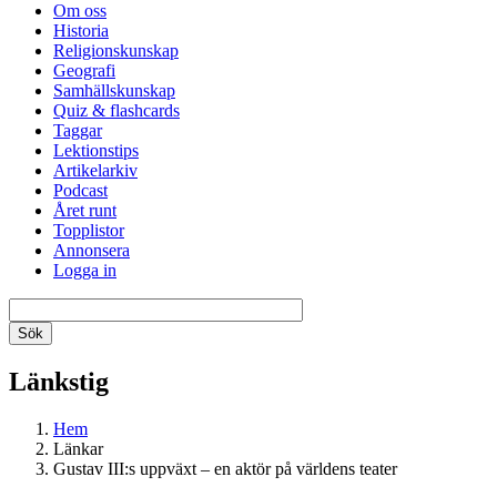
Om oss
Historia
Religionskunskap
Geografi
Samhällskunskap
Quiz & flashcards
Taggar
Lektionstips
Artikelarkiv
Podcast
Året runt
Topplistor
Annonsera
Logga in
Länkstig
Hem
Länkar
Gustav III:s uppväxt – en aktör på världens teater