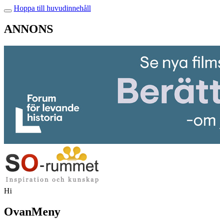
Hoppa till huvudinnehåll
ANNONS
Hi
OvanMeny