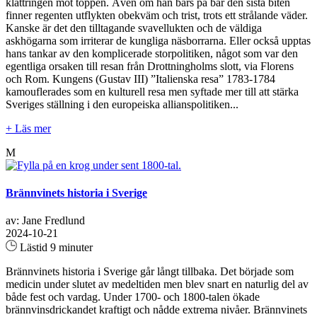
klättringen mot toppen. Även om han bärs på bår den sista biten
finner regenten utflykten obekväm och trist, trots ett strålande väder.
Kanske är det den tilltagande svavellukten och de väldiga
askhögarna som irriterar de kungliga näsborrarna. Eller också upptas
hans tankar av den komplicerade storpolitiken, något som var den
egentliga orsaken till resan från Drottningholms slott, via Florens
och Rom. Kungens (Gustav III) ”Italienska resa” 1783-1784
kamouflerades som en kulturell resa men syftade mer till att stärka
Sveriges ställning i den europeiska allianspolitiken...
+ Läs mer
M
Brännvinets historia i Sverige
av: Jane Fredlund
2024-10-21
Lästid 9 minuter
Brännvinets historia i Sverige går långt tillbaka. Det började som
medicin under slutet av medeltiden men blev snart en naturlig del av
både fest och vardag. Under 1700- och 1800-talen ökade
brännvinsdrickandet kraftigt och nådde extrema nivåer. Brännvinets