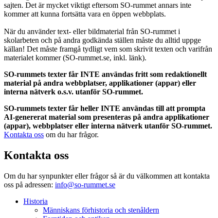
sajten. Det är mycket viktigt eftersom SO-rummet annars inte
kommer att kunna fortsätta vara en öppen webbplats.
När du använder text- eller bildmaterial från SO-rummet i
skolarbeten och på andra godkända ställen måste du alltid uppge
källan! Det måste framgå tydligt vem som skrivit texten och varifrån
materialet kommer (SO-rummet.se, inkl. länk).
SO-rummets texter får INTE användas fritt som redaktionellt
material på andra webbplatser, applikationer (appar) eller
interna nätverk o.s.v. utanför SO-rummet.
SO-rummets texter får heller INTE användas till att prompta
AI-genererat material som presenteras på andra applikationer
(appar), webbplatser eller interna nätverk utanför SO-rummet.
Kontakta oss
om du har frågor.
Kontakta oss
Om du har synpunkter eller frågor så är du välkommen att kontakta
oss på adressen:
info@so-rummet.se
Historia
Människans förhistoria och stenåldern