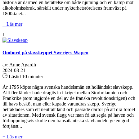
historia är därmed en berättelse om både njutning och en kamp mot
alkoholmissbruk, särskilt under nykterhetsrörelsens framväxt på
1800-talet...
+ Läs mer
L
Ombord på slavskeppet Sweriges Wapen
av: Anne Agardh
2024-08-21
Lästid 10 minuter
År 1795 köpte några svenska handelsmän ett holländskt slavskepp.
Allt fler länder hade dragits in i kriget mellan Storbritannien och
Frankrike (som utgjorde en del av de franska revolutionskrigen) och
till havs besköt man eller kapade varandras skepp. Sverige
betraktades som ett neutralt land och passade därför på att dra fördel
av situationen. Med svensk flagg var man fri att segla på haven och
förhoppningsvis skulle den transatlantiska slavhandeln ge en god
förtjänst...
+ Läs mer