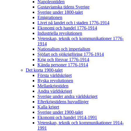
Napoleontiden
Gustavianska tidens Sverige
Sverige under 1800-talet
Emigrationen
Livet på landet och i staden 1776-1914
Ekonomi och handel 1776-1914
Industriella revolutionen
Vetenskap, teknik och kommunikationer 1776-
1914
Nationalism och imperialism
Sjöfart och sjökrigföring 1776-1914
Krig och försvar 1776-1914
Kända personer 1776-1914
Det korta 1900-talet
Första världskriget
Ryska revolutionen
Mellankrigstiden
Andra världskriget
Sverige under andra världskriget
Efterkrigstidens huvudlinjer
Kalla kriget
Sverige under 1900-talet
Ekonomi och handel 1914-1991
Vetenskap, teknik och kommunikationer 1914-
1991