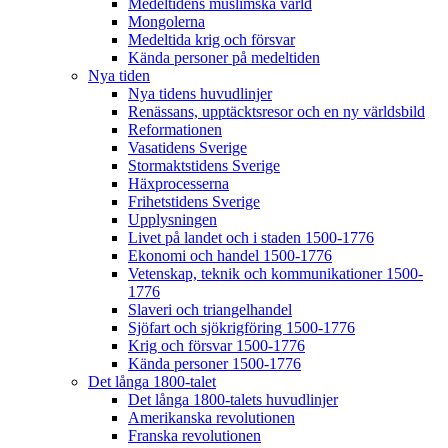
Medeltidens muslimska värld
Mongolerna
Medeltida krig och försvar
Kända personer på medeltiden
Nya tiden
Nya tidens huvudlinjer
Renässans, upptäcktsresor och en ny världsbild
Reformationen
Vasatidens Sverige
Stormaktstidens Sverige
Häxprocesserna
Frihetstidens Sverige
Upplysningen
Livet på landet och i staden 1500-1776
Ekonomi och handel 1500-1776
Vetenskap, teknik och kommunikationer 1500-
1776
Slaveri och triangelhandel
Sjöfart och sjökrigföring 1500-1776
Krig och försvar 1500-1776
Kända personer 1500-1776
Det långa 1800-talet
Det långa 1800-talets huvudlinjer
Amerikanska revolutionen
Franska revolutionen