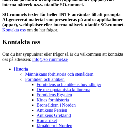
interna nätverk o.s.v. utanför SO-rummet.
SO-rummets texter får heller INTE användas till att prompta
AI-genererat material som presenteras på andra applikationer
(appar), webbplatser eller interna nätverk utanför SO-rummet.
Kontakta oss
om du har frågor.
Kontakta oss
Om du har synpunkter eller frågor så är du välkommen att kontakta
oss på adressen:
info@so-rummet.se
Historia
Människans förhistoria och stenåldern
Forntiden och antiken
Forntidens och antikens huvudlinjer
De mesopotamiska kulturerna
Forntidens Egypten
Kinas fornhistoria
Bronsåldern i Norden
Antikens Persien
Antikens Grekland
Romarriket
Järnåldern i Norden