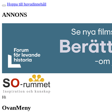
Hoppa till huvudinnehåll
ANNONS
Hi
OvanMeny