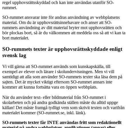
regel upphovsrättsskyddad och kan inte användas utanför SO-
rummet.
SO-rummet ansvarar inte för andras användning av webbplatsens
material. Om du är upphovsrättsinnehavare och anser att SO-
rummets användning av ditt material bryter mot upphovsrätten och
bör plockas bort, så är du välkommen att meddela oss så att vi kan ta
bort materialet.
SO-rummets texter är upphovsrättsskyddade enligt
svensk lag
Vi vill gärna att SO-rummet används som kunskapskälla, till
exempel av elever och lärare i skolundervisningen. Men vi vill
samtidigt att alla som använder SO-rummets texter ska läsa dem på
sajten. Det är mycket viktigt eftersom SO-rummet annars inte
kommer att kunna fortsätta vara en öppen webbplats.
När du använder text- eller bildmaterial från SO-rummet i
skolarbeten och på andra godkända ställen måste du alltid uppge
källan! Det måste framgå tydligt vem som skrivit texten och varifrån
materialet kommer (SO-rummet.se, inkl. länk).
SO-rummets texter får INTE användas fritt som redaktionellt
material på andra webbplatser, applikationer (appar) eller