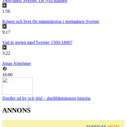
1600-talets Sverige: De fyra stånden
1:56
Krigen och livet för människorna i stormakten Sverige
9:17
Vad är grejen med Sverige 1500-1800?
3:22
Jonas Alströmer
16:00
Dueller på liv och död – duellfäktningens historia
ANNONS