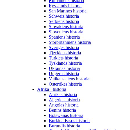
Rumäniens historia
Rysslands historia
San Marinos historia
Schweiz historia
Serbiens historia
Slovakiens historia
Sloveniens historia
Spaniens historia
Storbritanniens historia
Sveriges historia
Tjeckiens historia
Turkiets historia
Tysklands historia
Ukrainas historia
Ungerns historia
Vatikanstatens historia
Österrikes historia
Afrika - historia
Afrikas historia
Algeriets historia
Angolas historia
Benins historia
Botswanas historia
Burkina Fasos historia
Burundis historia