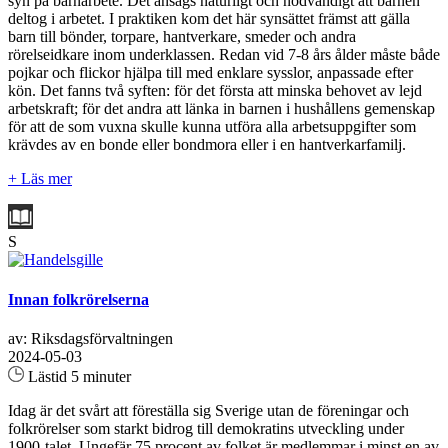
syn på barnarbete. Det ansågs naturligt och nödvändigt att barnen
deltog i arbetet. I praktiken kom det här synsättet främst att gälla
barn till bönder, torpare, hantverkare, smeder och andra
rörelseidkare inom underklassen. Redan vid 7-8 års ålder måste både
pojkar och flickor hjälpa till med enklare sysslor, anpassade efter
kön. Det fanns två syften: för det första att minska behovet av lejd
arbetskraft; för det andra att länka in barnen i hushållens gemenskap
för att de som vuxna skulle kunna utföra alla arbetsuppgifter som
krävdes av en bonde eller bondmora eller i en hantverkarfamilj.
+ Läs mer
S
Innan folkrörelserna
av: Riksdagsförvaltningen
2024-05-03
Lästid 5 minuter
Idag är det svårt att föreställa sig Sverige utan de föreningar och
folkrörelser som starkt bidrog till demokratins utveckling under
1900-talet. Ungefär 75 procent av folket är medlemmar i minst en av