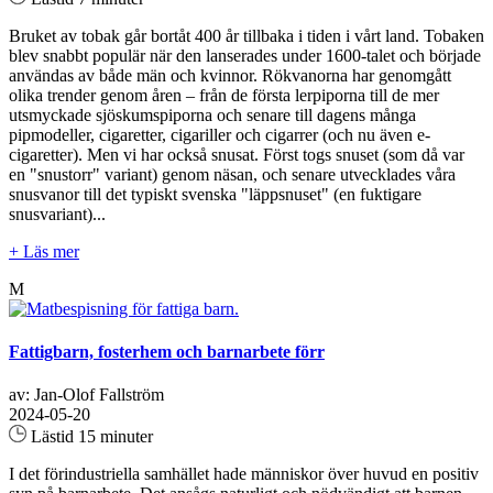
Bruket av tobak går bortåt 400 år tillbaka i tiden i vårt land. Tobaken
blev snabbt populär när den lanserades under 1600-talet och började
användas av både män och kvinnor. Rökvanorna har genomgått
olika trender genom åren – från de första lerpiporna till de mer
utsmyckade sjöskumspiporna och senare till dagens många
pipmodeller, cigaretter, cigariller och cigarrer (och nu även e-
cigaretter). Men vi har också snusat. Först togs snuset (som då var
en "snustorr" variant) genom näsan, och senare utvecklades våra
snusvanor till det typiskt svenska "läppsnuset" (en fuktigare
snusvariant)...
+ Läs mer
M
Fattigbarn, fosterhem och barnarbete förr
av: Jan-Olof Fallström
2024-05-20
Lästid 15 minuter
I det förindustriella samhället hade människor över huvud en positiv