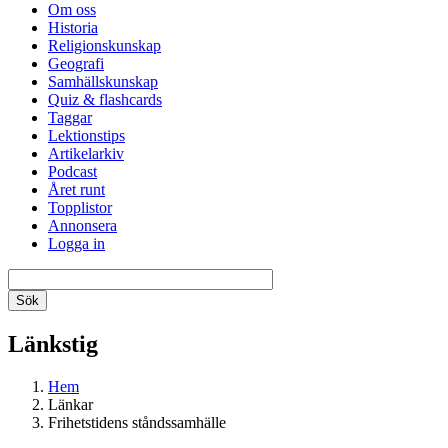
Om oss
Historia
Religionskunskap
Geografi
Samhällskunskap
Quiz & flashcards
Taggar
Lektionstips
Artikelarkiv
Podcast
Året runt
Topplistor
Annonsera
Logga in
Länkstig
Hem
Länkar
Frihetstidens ståndssamhälle