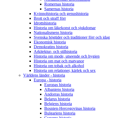
Romernas historia
Samernas historia
Kvinnohistoria och genushistoria
Brott och straff förr
Idrottshistoria
Historia om läkekonst och sjukdomar
Nationalismens historia
Svenska högtider och traditioner förr och idag
Ekonomisk historia
Demokratins historia
Arkitektur- och stilhistoria
Historia om mode, utseende och hygien
Historia om mat och matvanor
Historia om tobak och alkohol
Historia om relationer, kärlek och sex
Världens länder - historia
Europa - historia
Europas historia
Albaniens historia
Andorras historia
Belarus historia
Belgiens historia
Bosnien-Hercegovinas historia
Bulgariens historia
Cyperns historia