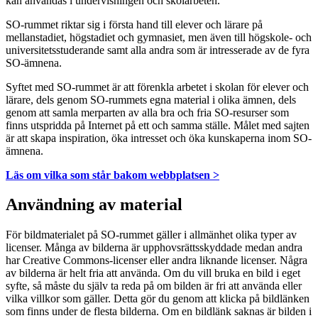
kan användas i undervisningen och skolarbeten.
SO-rummet riktar sig i första hand till elever och lärare på
mellanstadiet, högstadiet och gymnasiet, men även till högskole- och
universitetsstuderande samt alla andra som är intresserade av de fyra
SO-ämnena.
Syftet med SO-rummet är att förenkla arbetet i skolan för elever och
lärare, dels genom SO-rummets egna material i olika ämnen, dels
genom att samla merparten av alla bra och fria SO-resurser som
finns utspridda på Internet på ett och samma ställe. Målet med sajten
är att skapa inspiration, öka intresset och öka kunskaperna inom SO-
ämnena.
Läs om vilka som står bakom webbplatsen >
Användning av material
För bildmaterialet på SO-rummet gäller i allmänhet olika typer av
licenser. Många av bilderna är upphovsrättsskyddade medan andra
har Creative Commons-licenser eller andra liknande licenser. Några
av bilderna är helt fria att använda. Om du vill bruka en bild i eget
syfte, så måste du själv ta reda på om bilden är fri att använda eller
vilka villkor som gäller. Detta gör du genom att klicka på bildlänken
som finns under de flesta bilderna. Om en bildlänk saknas är bilden i