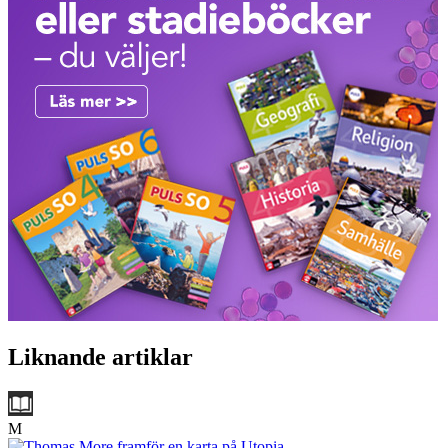
Liknande artiklar
M