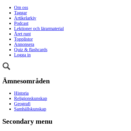
Om oss
Taggar
Artikelarkiv
Podcast
Lektioner och lärarmaterial
Året runt
Topplistor
Annonsera
Quiz & flashcards
Logga in
Ämnesområden
Historia
Religionskunskap
Geografi
Samhällskunskap
Secondary menu