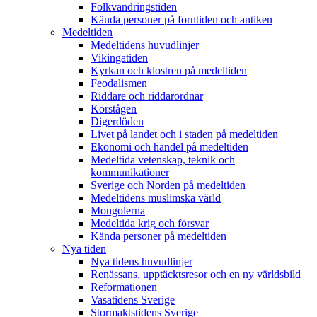
Folkvandringstiden
Kända personer på forntiden och antiken
Medeltiden
Medeltidens huvudlinjer
Vikingatiden
Kyrkan och klostren på medeltiden
Feodalismen
Riddare och riddarordnar
Korstågen
Digerdöden
Livet på landet och i staden på medeltiden
Ekonomi och handel på medeltiden
Medeltida vetenskap, teknik och
kommunikationer
Sverige och Norden på medeltiden
Medeltidens muslimska värld
Mongolerna
Medeltida krig och försvar
Kända personer på medeltiden
Nya tiden
Nya tidens huvudlinjer
Renässans, upptäcktsresor och en ny världsbild
Reformationen
Vasatidens Sverige
Stormaktstidens Sverige