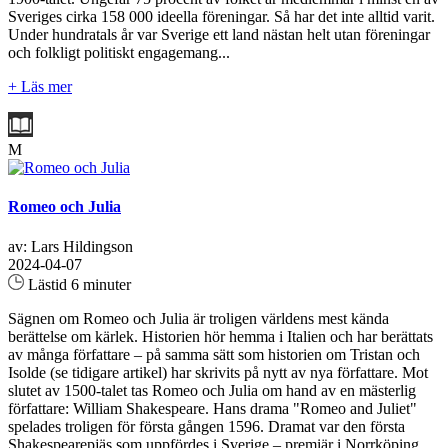
Sveriges cirka 158 000 ideella föreningar. Så har det inte alltid varit.
Under hundratals år var Sverige ett land nästan helt utan föreningar
och folkligt politiskt engagemang...
+ Läs mer
M
Romeo och Julia
av: Lars Hildingson
2024-04-07
Lästid 6 minuter
Sägnen om Romeo och Julia är troligen världens mest kända
berättelse om kärlek. Historien hör hemma i Italien och har berättats
av många författare – på samma sätt som historien om Tristan och
Isolde (se tidigare artikel) har skrivits på nytt av nya författare. Mot
slutet av 1500-talet tas Romeo och Julia om hand av en mästerlig
författare: William Shakespeare. Hans drama "Romeo and Juliet"
spelades troligen för första gången 1596. Dramat var den första
Shakespearepjäs som uppfördes i Sverige – premiär i Norrköping