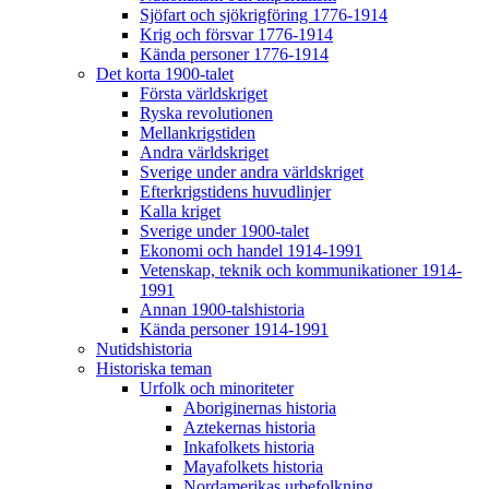
Sjöfart och sjökrigföring 1776-1914
Krig och försvar 1776-1914
Kända personer 1776-1914
Det korta 1900-talet
Första världskriget
Ryska revolutionen
Mellankrigstiden
Andra världskriget
Sverige under andra världskriget
Efterkrigstidens huvudlinjer
Kalla kriget
Sverige under 1900-talet
Ekonomi och handel 1914-1991
Vetenskap, teknik och kommunikationer 1914-
1991
Annan 1900-talshistoria
Kända personer 1914-1991
Nutidshistoria
Historiska teman
Urfolk och minoriteter
Aboriginernas historia
Aztekernas historia
Inkafolkets historia
Mayafolkets historia
Nordamerikas urbefolkning