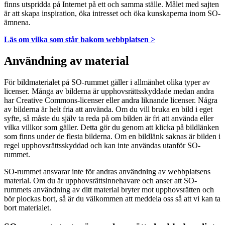
finns utspridda på Internet på ett och samma ställe. Målet med sajten
är att skapa inspiration, öka intresset och öka kunskaperna inom SO-
ämnena.
Läs om vilka som står bakom webbplatsen >
Användning av material
För bildmaterialet på SO-rummet gäller i allmänhet olika typer av
licenser. Många av bilderna är upphovsrättsskyddade medan andra
har Creative Commons-licenser eller andra liknande licenser. Några
av bilderna är helt fria att använda. Om du vill bruka en bild i eget
syfte, så måste du själv ta reda på om bilden är fri att använda eller
vilka villkor som gäller. Detta gör du genom att klicka på bildlänken
som finns under de flesta bilderna. Om en bildlänk saknas är bilden i
regel upphovsrättsskyddad och kan inte användas utanför SO-
rummet.
SO-rummet ansvarar inte för andras användning av webbplatsens
material. Om du är upphovsrättsinnehavare och anser att SO-
rummets användning av ditt material bryter mot upphovsrätten och
bör plockas bort, så är du välkommen att meddela oss så att vi kan ta
bort materialet.