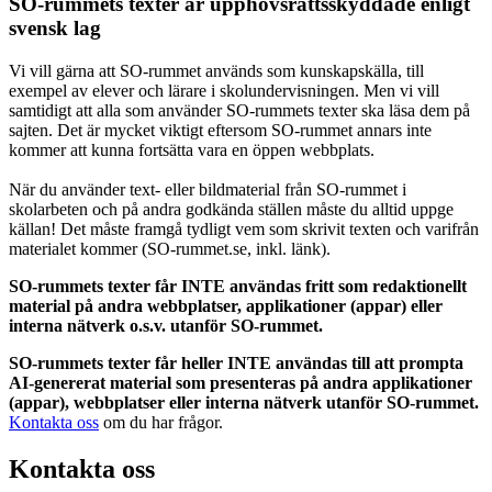
SO-rummets texter är upphovsrättsskyddade enligt
svensk lag
Vi vill gärna att SO-rummet används som kunskapskälla, till
exempel av elever och lärare i skolundervisningen. Men vi vill
samtidigt att alla som använder SO-rummets texter ska läsa dem på
sajten. Det är mycket viktigt eftersom SO-rummet annars inte
kommer att kunna fortsätta vara en öppen webbplats.
När du använder text- eller bildmaterial från SO-rummet i
skolarbeten och på andra godkända ställen måste du alltid uppge
källan! Det måste framgå tydligt vem som skrivit texten och varifrån
materialet kommer (SO-rummet.se, inkl. länk).
SO-rummets texter får INTE användas fritt som redaktionellt
material på andra webbplatser, applikationer (appar) eller
interna nätverk o.s.v. utanför SO-rummet.
SO-rummets texter får heller INTE användas till att prompta
AI-genererat material som presenteras på andra applikationer
(appar), webbplatser eller interna nätverk utanför SO-rummet.
Kontakta oss
om du har frågor.
Kontakta oss