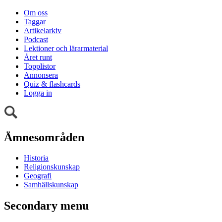
Om oss
Taggar
Artikelarkiv
Podcast
Lektioner och lärarmaterial
Året runt
Topplistor
Annonsera
Quiz & flashcards
Logga in
Ämnesområden
Historia
Religionskunskap
Geografi
Samhällskunskap
Secondary menu