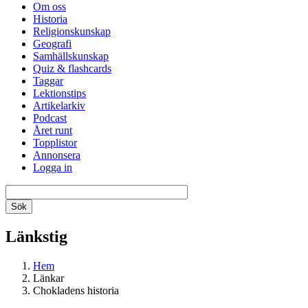
Om oss
Historia
Religionskunskap
Geografi
Samhällskunskap
Quiz & flashcards
Taggar
Lektionstips
Artikelarkiv
Podcast
Året runt
Topplistor
Annonsera
Logga in
Länkstig
Hem
Länkar
Chokladens historia