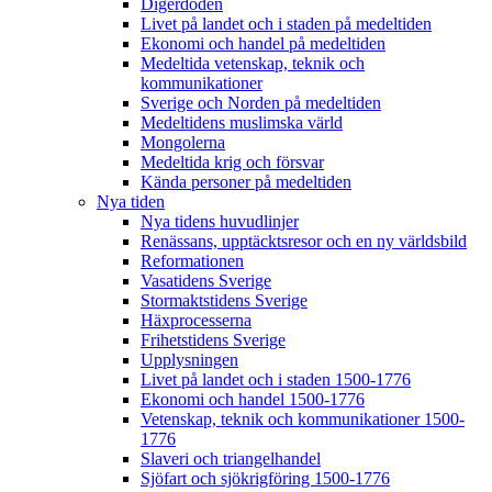
Digerdöden
Livet på landet och i staden på medeltiden
Ekonomi och handel på medeltiden
Medeltida vetenskap, teknik och
kommunikationer
Sverige och Norden på medeltiden
Medeltidens muslimska värld
Mongolerna
Medeltida krig och försvar
Kända personer på medeltiden
Nya tiden
Nya tidens huvudlinjer
Renässans, upptäcktsresor och en ny världsbild
Reformationen
Vasatidens Sverige
Stormaktstidens Sverige
Häxprocesserna
Frihetstidens Sverige
Upplysningen
Livet på landet och i staden 1500-1776
Ekonomi och handel 1500-1776
Vetenskap, teknik och kommunikationer 1500-
1776
Slaveri och triangelhandel
Sjöfart och sjökrigföring 1500-1776