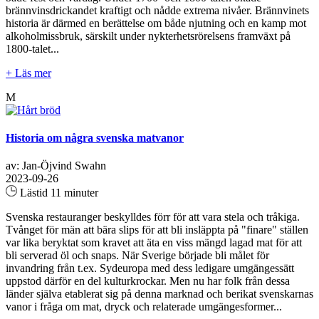
brännvinsdrickandet kraftigt och nådde extrema nivåer. Brännvinets
historia är därmed en berättelse om både njutning och en kamp mot
alkoholmissbruk, särskilt under nykterhetsrörelsens framväxt på
1800-talet...
+ Läs mer
M
Historia om några svenska matvanor
av: Jan-Öjvind Swahn
2023-09-26
Lästid 11 minuter
Svenska restauranger beskylldes förr för att vara stela och tråkiga.
Tvånget för män att bära slips för att bli insläppta på "finare" ställen
var lika beryktat som kravet att äta en viss mängd lagad mat för att
bli serverad öl och snaps. När Sverige började bli målet för
invandring från t.ex. Sydeuropa med dess ledigare umgängessätt
uppstod därför en del kulturkrockar. Men nu har folk från dessa
länder själva etablerat sig på denna marknad och berikat svenskarnas
vanor i fråga om mat, dryck och relaterade umgängesformer...