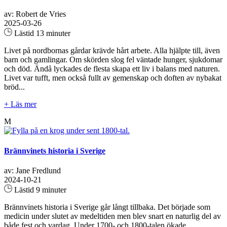
av: Robert de Vries
2025-03-26
Lästid 13 minuter
Livet på nordbornas gårdar krävde hårt arbete. Alla hjälpte till, även
barn och gamlingar. Om skörden slog fel väntade hunger, sjukdomar
och död. Ändå lyckades de flesta skapa ett liv i balans med naturen.
Livet var tufft, men också fullt av gemenskap och doften av nybakat
bröd...
+ Läs mer
M
Brännvinets historia i Sverige
av: Jane Fredlund
2024-10-21
Lästid 9 minuter
Brännvinets historia i Sverige går långt tillbaka. Det började som
medicin under slutet av medeltiden men blev snart en naturlig del av
både fest och vardag. Under 1700- och 1800-talen ökade