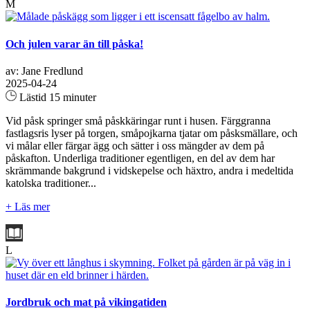
M
Och julen varar än till påska!
av: Jane Fredlund
2025-04-24
Lästid 15 minuter
Vid påsk springer små påskkäringar runt i husen. Färggranna
fastlagsris lyser på torgen, småpojkarna tjatar om påsksmällare, och
vi målar eller färgar ägg och sätter i oss mängder av dem på
påskafton. Underliga traditioner egentligen, en del av dem har
skrämmande bakgrund i vidskepelse och häxtro, andra i medeltida
katolska traditioner...
+ Läs mer
L
Jordbruk och mat på vikingatiden