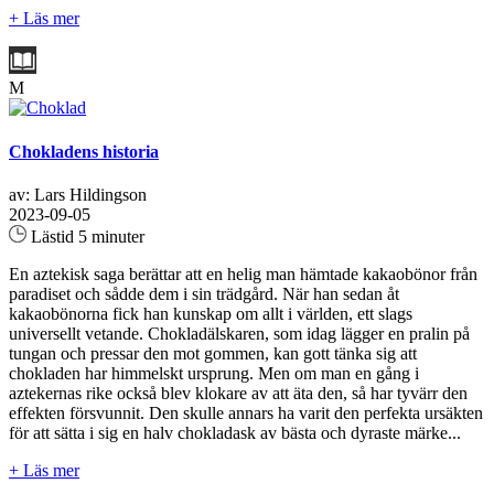
+ Läs mer
M
Chokladens historia
av: Lars Hildingson
2023-09-05
Lästid 5 minuter
En aztekisk saga berättar att en helig man hämtade kakaobönor från
paradiset och sådde dem i sin trädgård. När han sedan åt
kakaobönorna fick han kunskap om allt i världen, ett slags
universellt vetande. Chokladälskaren, som idag lägger en pralin på
tungan och pressar den mot gommen, kan gott tänka sig att
chokladen har himmelskt ursprung. Men om man en gång i
aztekernas rike också blev klokare av att äta den, så har tyvärr den
effekten försvunnit. Den skulle annars ha varit den perfekta ursäkten
för att sätta i sig en halv chokladask av bästa och dyraste märke...
+ Läs mer