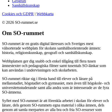
Geografi
Samhällskunskap
Cookies och GDPR
|
Webbkarta
© 2026 SO-rummet.se
Om SO-rummet
SO-rummet är en gratis digital lärresurs och Sveriges mest
välsorterade webbplats för skolans samhällsorienterade ämnen:
historia, religionskunskap, geografi och samhällskunskap.
Webbplatsen ger dig snabb och enkel tillgång till flera tusen
ämnestexter och pedagogiska filmer samt tusentals SO-länkar som
kan användas i undervisningen och skolarbeten.
SO-rummet riktar sig i första hand till elever och lärare på
mellanstadiet, högstadiet och gymnasiet, men även till högskole- och
universitetsstuderande samt alla andra som är intresserade av de fyra
SO-ämnena.
Syftet med SO-rummet är att förenkla arbetet i skolan för elever och
lärare, dels genom SO-rummets egna material i olika ämnen, dels
genom att samla merparten av alla bra och fria SO-resurser som