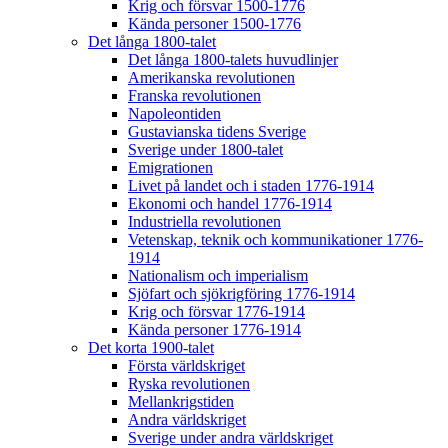
Krig och försvar 1500-1776
Kända personer 1500-1776
Det långa 1800-talet
Det långa 1800-talets huvudlinjer
Amerikanska revolutionen
Franska revolutionen
Napoleontiden
Gustavianska tidens Sverige
Sverige under 1800-talet
Emigrationen
Livet på landet och i staden 1776-1914
Ekonomi och handel 1776-1914
Industriella revolutionen
Vetenskap, teknik och kommunikationer 1776-
1914
Nationalism och imperialism
Sjöfart och sjökrigföring 1776-1914
Krig och försvar 1776-1914
Kända personer 1776-1914
Det korta 1900-talet
Första världskriget
Ryska revolutionen
Mellankrigstiden
Andra världskriget
Sverige under andra världskriget