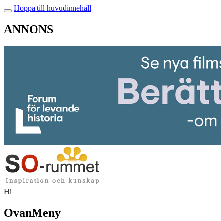
Hoppa till huvudinnehåll
ANNONS
Hi
OvanMeny