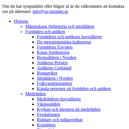
Om du har synpunkter eller frågor så är du välkommen att kontakta
oss på adressen:
info@so-rummet.se
Historia
Människans förhistoria och stenåldern
Forntiden och antiken
Forntidens och antikens huvudlinjer
De mesopotamiska kulturerna
Forntidens Egypten
Kinas fornhistoria
Bronsåldern i Norden
Antikens Persien
Antikens Grekland
Romarriket
Järnåldern i Norden
Folkvandringstiden
Kända personer på forntiden och antiken
Medeltiden
Medeltidens huvudlinjer
Vikingatiden
Kyrkan och klostren på medeltiden
Feodalismen
Riddare och riddarordnar
Korstågen