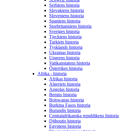
Serbiens historia
Slovakiens historia
Sloveniens historia
Spaniens historia
Storbritanniens historia
Sveriges historia
Tjeckiens historia
Turkiets historia
Tysklands historia
Ukrainas historia
Ungerns historia
Vatikanstatens historia
Österrikes historia
Afrika - historia
Afrikas historia
Algeriets historia
Angolas historia
Benins historia
Botswanas historia
Burkina Fasos historia
Burundis historia
Centralafrikanska republikens historia
Djiboutis historia
Egyptens historia