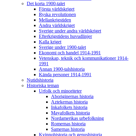
Det korta 1900-talet
Första världskriget
Ryska revolutionen
Mellankrigstiden
Andra världskriget
Sverige under andra världskriget
Efterkrigstidens huvudlinjer
Kalla kriget
Sverige under 1900-talet
Ekonomi och handel 1914-1991
Vetenskap, teknik och kommunikationer 1914-
1991
Annan 1900-talshistoria
Kända personer 1914-1991
Nutidshistoria
Historiska teman
Urfolk och minoriteter
Aboriginernas historia
Aztekernas historia
Inkafolkets historia
Mayafolkets historia
Nordamerikas urbefolkning
Romernas historia
Samernas historia
Kvinnohistoria och genushistoria