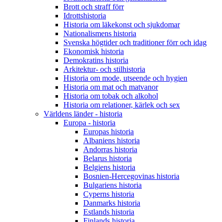
Brott och straff förr
Idrottshistoria
Historia om läkekonst och sjukdomar
Nationalismens historia
Svenska högtider och traditioner förr och idag
Ekonomisk historia
Demokratins historia
Arkitektur- och stilhistoria
Historia om mode, utseende och hygien
Historia om mat och matvanor
Historia om tobak och alkohol
Historia om relationer, kärlek och sex
Världens länder - historia
Europa - historia
Europas historia
Albaniens historia
Andorras historia
Belarus historia
Belgiens historia
Bosnien-Hercegovinas historia
Bulgariens historia
Cyperns historia
Danmarks historia
Estlands historia
Finlands historia