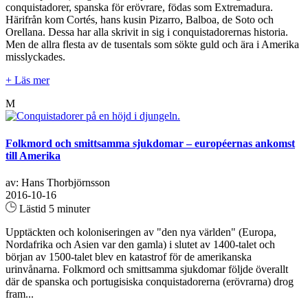
conquistadorer, spanska för erövrare, födas som Extremadura.
Härifrån kom Cortés, hans kusin Pizarro, Balboa, de Soto och
Orellana. Dessa har alla skrivit in sig i conquistadorernas historia.
Men de allra flesta av de tusentals som sökte guld och ära i Amerika
misslyckades.
+ Läs mer
M
Folkmord och smittsamma sjukdomar – européernas ankomst
till Amerika
av: Hans Thorbjörnsson
2016-10-16
Lästid 5 minuter
Upptäckten och koloniseringen av "den nya världen" (Europa,
Nordafrika och Asien var den gamla) i slutet av 1400-talet och
början av 1500-talet blev en katastrof för de amerikanska
urinvånarna. Folkmord och smittsamma sjukdomar följde överallt
där de spanska och portugisiska conquistadorerna (erövrarna) drog
fram...