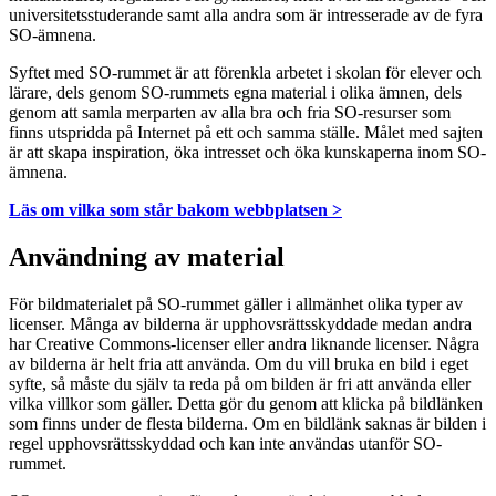
universitetsstuderande samt alla andra som är intresserade av de fyra
SO-ämnena.
Syftet med SO-rummet är att förenkla arbetet i skolan för elever och
lärare, dels genom SO-rummets egna material i olika ämnen, dels
genom att samla merparten av alla bra och fria SO-resurser som
finns utspridda på Internet på ett och samma ställe. Målet med sajten
är att skapa inspiration, öka intresset och öka kunskaperna inom SO-
ämnena.
Läs om vilka som står bakom webbplatsen >
Användning av material
För bildmaterialet på SO-rummet gäller i allmänhet olika typer av
licenser. Många av bilderna är upphovsrättsskyddade medan andra
har Creative Commons-licenser eller andra liknande licenser. Några
av bilderna är helt fria att använda. Om du vill bruka en bild i eget
syfte, så måste du själv ta reda på om bilden är fri att använda eller
vilka villkor som gäller. Detta gör du genom att klicka på bildlänken
som finns under de flesta bilderna. Om en bildlänk saknas är bilden i
regel upphovsrättsskyddad och kan inte användas utanför SO-
rummet.