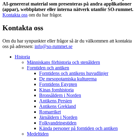
AI-genererat material som presenteras på andra applikationer
(appar), webbplatser eller interna nätverk utanför SO-rummet.
Kontakta oss
om du har frågor.
Kontakta oss
Om du har synpunkter eller frågor så är du välkommen att kontakta
oss på adressen:
info@so-rummet.se
Historia
Människans förhistoria och stenåldern
Forntiden och antiken
Forntidens och antikens huvudlinjer
De mesopotamiska kulturerna
Forntidens Egypten
Kinas fornhistoria
Bronsåldern i Norden
Antikens Persien
Antikens Grekland
Romarriket
Järnåldern i Norden
Folkvandringstiden
Kända personer på forntiden och antiken
Medeltiden