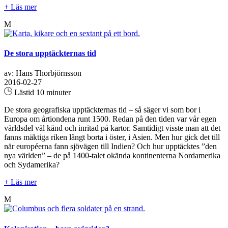
+ Läs mer
M
De stora upptäckternas tid
av: Hans Thorbjörnsson
2016-02-27
Lästid 10 minuter
De stora geografiska upptäckternas tid – så säger vi som bor i
Europa om årtiondena runt 1500. Redan på den tiden var vår egen
världsdel väl känd och inritad på kartor. Samtidigt visste man att det
fanns mäktiga riken långt borta i öster, i Asien. Men hur gick det till
när européerna fann sjövägen till Indien? Och hur upptäcktes ”den
nya världen” – de på 1400-talet okända kontinenterna Nordamerika
och Sydamerika?
+ Läs mer
M