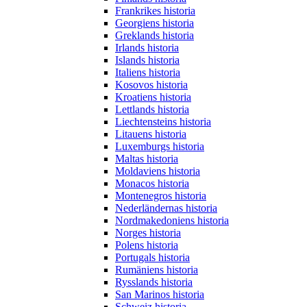
Frankrikes historia
Georgiens historia
Greklands historia
Irlands historia
Islands historia
Italiens historia
Kosovos historia
Kroatiens historia
Lettlands historia
Liechtensteins historia
Litauens historia
Luxemburgs historia
Maltas historia
Moldaviens historia
Monacos historia
Montenegros historia
Nederländernas historia
Nordmakedoniens historia
Norges historia
Polens historia
Portugals historia
Rumäniens historia
Rysslands historia
San Marinos historia
Schweiz historia