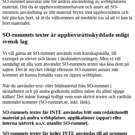
SO-rummet ansvarar inte för andras användning av webbplatsens
material. Om du är upphovsrättsinnehavare och anser att SO-
rummets användning av ditt material bryter mot upphovsrätten och
bör plockas bort, så är du välkommen att meddela oss så att vi kan ta
bort materialet.
SO-rummets texter är upphovsrättsskyddade enligt
svensk lag
Vi vill gärna att SO-rummet används som kunskapskälla, till
exempel av elever och lärare i skolundervisningen. Men vi vill
samtidigt att alla som använder SO-rummets texter ska läsa dem på
sajten. Det är mycket viktigt eftersom SO-rummet annars inte
kommer att kunna fortsätta vara en öppen webbplats.
När du använder text- eller bildmaterial från SO-rummet i
skolarbeten och på andra godkända ställen måste du alltid uppge
källan! Det måste framgå tydligt vem som skrivit texten och varifrån
materialet kommer (SO-rummet.se, inkl. länk).
SO-rummets texter får INTE användas fritt som redaktionellt
material på andra webbplatser, applikationer (appar) eller
interna nätverk o.s.v. utanför SO-rummet.
SO-rummets texter får heller INTE användas till att prompta