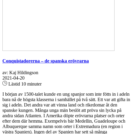
Conquistadorerna – de spanska erövrarna
av: Kaj Hildingson
2021-04-20
Lästid 10 minuter
I början av 1500-talet kunde en ung spanjor som inte fötts in i adeln
bara nå de högsta klasserna i samhället på två sätt. Ett var att gifta in
sig i adeln. Det andra var att vinna land och rikedomar åt den
spanske kungen. Många unga män beslöt att pröva sin lycka på
andra sidan Atlanten. I Amerika döpte erövrarna platser och orter
efter dem där hemma. Exempelvis bär Medellin, Guadeloupe och
Albuquerque samma namn som orter i Extremadura (en region i
västra Spanien). Ingen del av Spanien har sett så många