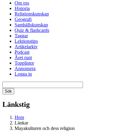
Om oss
Historia
Religionskunskap
Geografi
Samhällskunskap
Quiz & flashcards
Taggar
Lektionstips
Artikelarkiv
Podcast
Året runt
Topplistor
Annonsera
Logga in
Länkstig
Hem
Länkar
Mayakulturen och dess religion