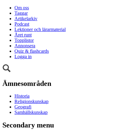
Om oss
Taggar
Artikelarkiv
Podcast
Lektioner och lärarmaterial
Året runt
Topplistor
Annonsera
Quiz & flashcards
Logga in
Ämnesområden
Historia
Religionskunskap
Geografi
Samhällskunskap
Secondary menu