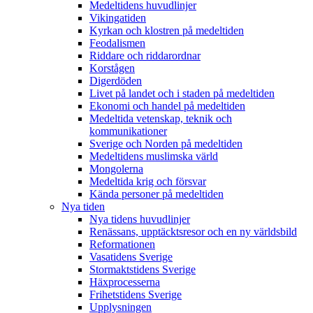
Medeltidens huvudlinjer
Vikingatiden
Kyrkan och klostren på medeltiden
Feodalismen
Riddare och riddarordnar
Korstågen
Digerdöden
Livet på landet och i staden på medeltiden
Ekonomi och handel på medeltiden
Medeltida vetenskap, teknik och
kommunikationer
Sverige och Norden på medeltiden
Medeltidens muslimska värld
Mongolerna
Medeltida krig och försvar
Kända personer på medeltiden
Nya tiden
Nya tidens huvudlinjer
Renässans, upptäcktsresor och en ny världsbild
Reformationen
Vasatidens Sverige
Stormaktstidens Sverige
Häxprocesserna
Frihetstidens Sverige
Upplysningen