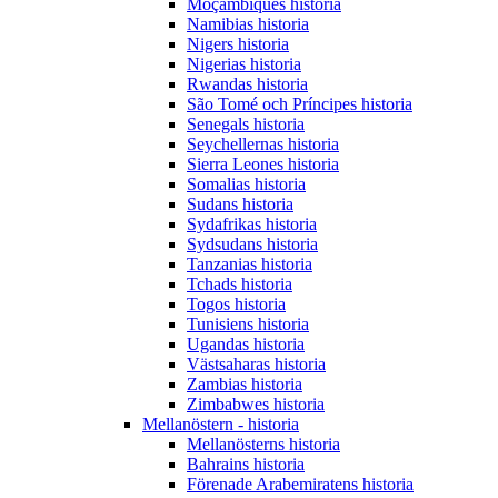
Moçambiques historia
Namibias historia
Nigers historia
Nigerias historia
Rwandas historia
São Tomé och Príncipes historia
Senegals historia
Seychellernas historia
Sierra Leones historia
Somalias historia
Sudans historia
Sydafrikas historia
Sydsudans historia
Tanzanias historia
Tchads historia
Togos historia
Tunisiens historia
Ugandas historia
Västsaharas historia
Zambias historia
Zimbabwes historia
Mellanöstern - historia
Mellanösterns historia
Bahrains historia
Förenade Arabemiratens historia