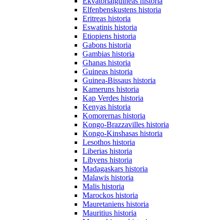
Ekvatorialguineas historia
Elfenbenskustens historia
Eritreas historia
Eswatinis historia
Etiopiens historia
Gabons historia
Gambias historia
Ghanas historia
Guineas historia
Guinea-Bissaus historia
Kameruns historia
Kap Verdes historia
Kenyas historia
Komorernas historia
Kongo-Brazzavilles historia
Kongo-Kinshasas historia
Lesothos historia
Liberias historia
Libyens historia
Madagaskars historia
Malawis historia
Malis historia
Marockos historia
Mauretaniens historia
Mauritius historia