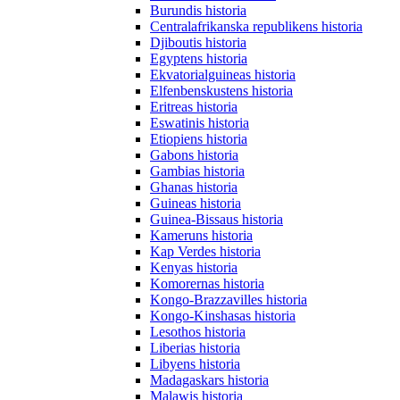
Burundis historia
Centralafrikanska republikens historia
Djiboutis historia
Egyptens historia
Ekvatorialguineas historia
Elfenbenskustens historia
Eritreas historia
Eswatinis historia
Etiopiens historia
Gabons historia
Gambias historia
Ghanas historia
Guineas historia
Guinea-Bissaus historia
Kameruns historia
Kap Verdes historia
Kenyas historia
Komorernas historia
Kongo-Brazzavilles historia
Kongo-Kinshasas historia
Lesothos historia
Liberias historia
Libyens historia
Madagaskars historia
Malawis historia