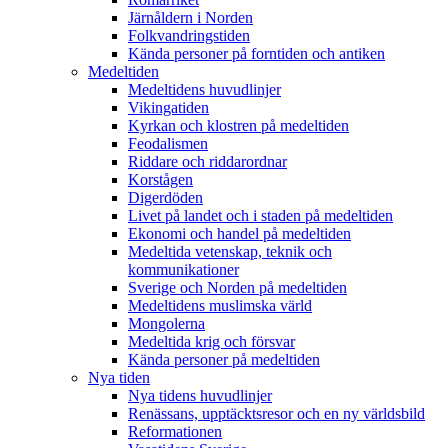
Järnåldern i Norden
Folkvandringstiden
Kända personer på forntiden och antiken
Medeltiden
Medeltidens huvudlinjer
Vikingatiden
Kyrkan och klostren på medeltiden
Feodalismen
Riddare och riddarordnar
Korstågen
Digerdöden
Livet på landet och i staden på medeltiden
Ekonomi och handel på medeltiden
Medeltida vetenskap, teknik och
kommunikationer
Sverige och Norden på medeltiden
Medeltidens muslimska värld
Mongolerna
Medeltida krig och försvar
Kända personer på medeltiden
Nya tiden
Nya tidens huvudlinjer
Renässans, upptäcktsresor och en ny världsbild
Reformationen