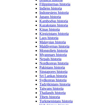
Filippinernas historia
Indiens historia
Indonesiens historia
Japans historia
Kambodjas historia
Kazakstans historia
Kinas historia
Kirgizistans historia
Laos historia
Malaysias historia
Maldivernas historia
Mongoliets historia
Myanmars historia
Nepals historia
Nordkoreas historia
Pakistans historia
Singapores historia
Sri Lankas historia
Sydkoreas historia
Tadzjikistans historia
Taiwans historia
Thailands historia
Tibets historia
Turkmenistans historia