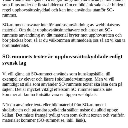
som finns under de flesta bilderna. Om en bildlänk saknas är bilden i
regel upphovsrättsskyddad och kan inte användas utanför SO-
rummet.
SO-rummet ansvarar inte för andras användning av webbplatsens
material. Om du är upphovsrättsinnehavare och anser att SO-
rummets användning av ditt material bryter mot upphovsrätten och
bör plockas bort, så är du välkommen att meddela oss så att vi kan ta
bort materialet.
SO-rummets texter är upphovsrättsskyddade enligt
svensk lag
Vi vill gärna att SO-rummet används som kunskapskälla, till
exempel av elever och lärare i skolundervisningen. Men vi vill
samtidigt att alla som använder SO-rummets texter ska läsa dem på
sajten. Det är mycket viktigt eftersom SO-rummet annars inte
kommer att kunna fortsätta vara en öppen webbplats.
När du använder text- eller bildmaterial från SO-rummet i
skolarbeten och på andra godkända ställen måste du alltid uppge
källan! Det måste framgå tydligt vem som skrivit texten och varifrån
materialet kommer (SO-rummet.se, inkl. länk).