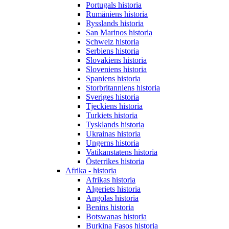
Portugals historia
Rumäniens historia
Rysslands historia
San Marinos historia
Schweiz historia
Serbiens historia
Slovakiens historia
Sloveniens historia
Spaniens historia
Storbritanniens historia
Sveriges historia
Tjeckiens historia
Turkiets historia
Tysklands historia
Ukrainas historia
Ungerns historia
Vatikanstatens historia
Österrikes historia
Afrika - historia
Afrikas historia
Algeriets historia
Angolas historia
Benins historia
Botswanas historia
Burkina Fasos historia