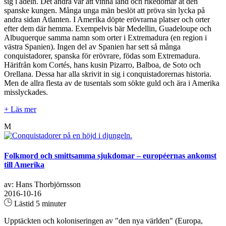
sig i adeln. Det andra var att vinna land och rikedomar åt den
spanske kungen. Många unga män beslöt att pröva sin lycka på
andra sidan Atlanten. I Amerika döpte erövrarna platser och orter
efter dem där hemma. Exempelvis bär Medellin, Guadeloupe och
Albuquerque samma namn som orter i Extremadura (en region i
västra Spanien). Ingen del av Spanien har sett så många
conquistadorer, spanska för erövrare, födas som Extremadura.
Härifrån kom Cortés, hans kusin Pizarro, Balboa, de Soto och
Orellana. Dessa har alla skrivit in sig i conquistadorernas historia.
Men de allra flesta av de tusentals som sökte guld och ära i Amerika
misslyckades.
+ Läs mer
M
Folkmord och smittsamma sjukdomar – européernas ankomst
till Amerika
av: Hans Thorbjörnsson
2016-10-16
Lästid 5 minuter
Upptäckten och koloniseringen av "den nya världen" (Europa,