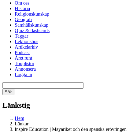
Om oss
Historia
Religionskunskap
Geografi
Samhällskunskap
Quiz & flashcards
Taggar
Lektionstips
Artikelarkiv
Podcast
Året runt
Topplistor
Annonsera
Logga in
Länkstig
Hem
Länkar
Inspire Education | Mayariket och den spanska erövringen