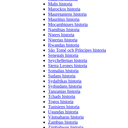
Malis historia
Marockos historia
Mauretaniens historia
Mauritius historia
Moçambiques historia
Namibias historia
Nigers historia
Nigerias historia
Rwandas historia
São Tomé och Príncipes historia
Senegals historia
Seychellernas historia
Sierra Leones historia
Somalias historia
Sudans historia
Sydafrikas historia
Sydsudans historia
Tanzanias historia
Tchads historia
Togos historia
Tunisiens historia
Ugandas historia
Västsaharas historia
Zambias historia
Zimbabwes historia