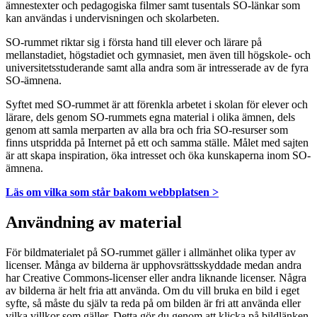
ämnestexter och pedagogiska filmer samt tusentals SO-länkar som
kan användas i undervisningen och skolarbeten.
SO-rummet riktar sig i första hand till elever och lärare på
mellanstadiet, högstadiet och gymnasiet, men även till högskole- och
universitetsstuderande samt alla andra som är intresserade av de fyra
SO-ämnena.
Syftet med SO-rummet är att förenkla arbetet i skolan för elever och
lärare, dels genom SO-rummets egna material i olika ämnen, dels
genom att samla merparten av alla bra och fria SO-resurser som
finns utspridda på Internet på ett och samma ställe. Målet med sajten
är att skapa inspiration, öka intresset och öka kunskaperna inom SO-
ämnena.
Läs om vilka som står bakom webbplatsen >
Användning av material
För bildmaterialet på SO-rummet gäller i allmänhet olika typer av
licenser. Många av bilderna är upphovsrättsskyddade medan andra
har Creative Commons-licenser eller andra liknande licenser. Några
av bilderna är helt fria att använda. Om du vill bruka en bild i eget
syfte, så måste du själv ta reda på om bilden är fri att använda eller
vilka villkor som gäller. Detta gör du genom att klicka på bildlänken