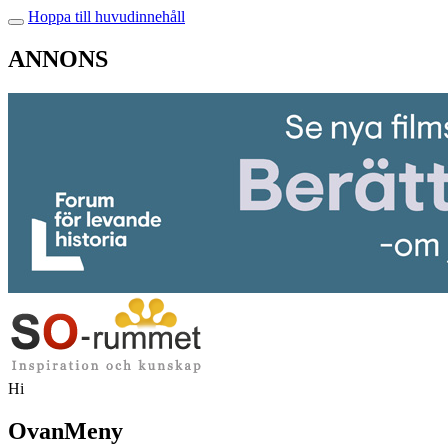
Hoppa till huvudinnehåll
ANNONS
Hi
OvanMeny