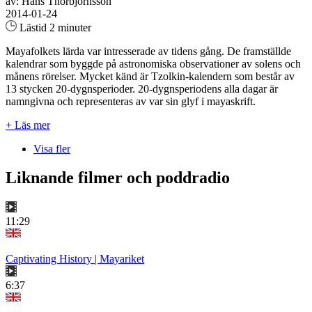
av: Hans Thorbjörnsson
2014-01-24
Lästid 2 minuter
Mayafolkets lärda var intresserade av tidens gång. De framställde
kalendrar som byggde på astronomiska observationer av solens och
månens rörelser. Mycket känd är Tzolkin-kalendern som består av
13 stycken 20-dygnsperioder. 20-dygnsperiodens alla dagar är
namngivna och representeras av var sin glyf i mayaskrift.
+ Läs mer
Visa fler
Liknande filmer och poddradio
11:29
Captivating History | Mayariket
6:37