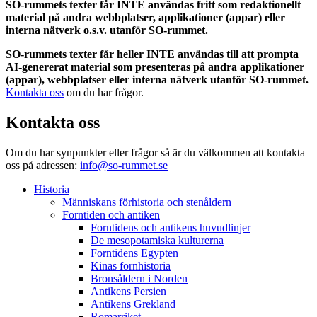
SO-rummets texter får INTE användas fritt som redaktionellt
material på andra webbplatser, applikationer (appar) eller
interna nätverk o.s.v. utanför SO-rummet.
SO-rummets texter får heller INTE användas till att prompta
AI-genererat material som presenteras på andra applikationer
(appar), webbplatser eller interna nätverk utanför SO-rummet.
Kontakta oss
om du har frågor.
Kontakta oss
Om du har synpunkter eller frågor så är du välkommen att kontakta
oss på adressen:
info@so-rummet.se
Historia
Människans förhistoria och stenåldern
Forntiden och antiken
Forntidens och antikens huvudlinjer
De mesopotamiska kulturerna
Forntidens Egypten
Kinas fornhistoria
Bronsåldern i Norden
Antikens Persien
Antikens Grekland
Romarriket