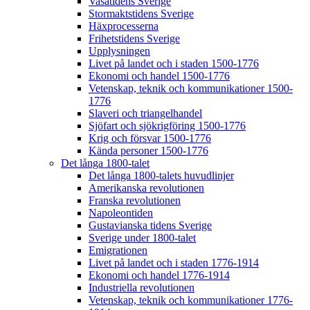
Vasatidens Sverige
Stormaktstidens Sverige
Häxprocesserna
Frihetstidens Sverige
Upplysningen
Livet på landet och i staden 1500-1776
Ekonomi och handel 1500-1776
Vetenskap, teknik och kommunikationer 1500-
1776
Slaveri och triangelhandel
Sjöfart och sjökrigföring 1500-1776
Krig och försvar 1500-1776
Kända personer 1500-1776
Det långa 1800-talet
Det långa 1800-talets huvudlinjer
Amerikanska revolutionen
Franska revolutionen
Napoleontiden
Gustavianska tidens Sverige
Sverige under 1800-talet
Emigrationen
Livet på landet och i staden 1776-1914
Ekonomi och handel 1776-1914
Industriella revolutionen
Vetenskap, teknik och kommunikationer 1776-