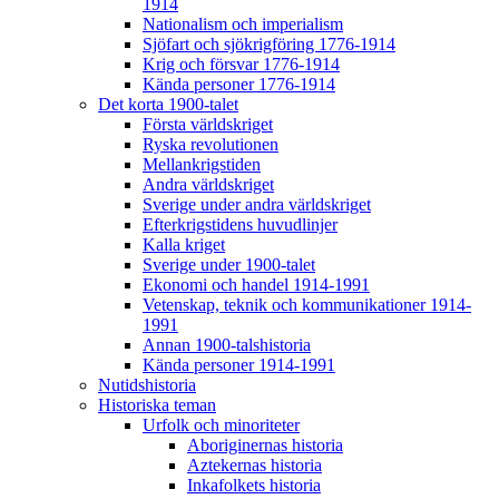
1914
Nationalism och imperialism
Sjöfart och sjökrigföring 1776-1914
Krig och försvar 1776-1914
Kända personer 1776-1914
Det korta 1900-talet
Första världskriget
Ryska revolutionen
Mellankrigstiden
Andra världskriget
Sverige under andra världskriget
Efterkrigstidens huvudlinjer
Kalla kriget
Sverige under 1900-talet
Ekonomi och handel 1914-1991
Vetenskap, teknik och kommunikationer 1914-
1991
Annan 1900-talshistoria
Kända personer 1914-1991
Nutidshistoria
Historiska teman
Urfolk och minoriteter
Aboriginernas historia
Aztekernas historia
Inkafolkets historia