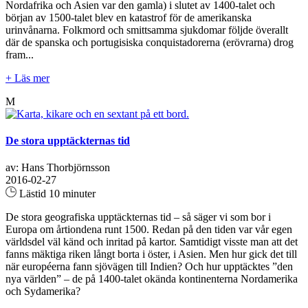
Nordafrika och Asien var den gamla) i slutet av 1400-talet och
början av 1500-talet blev en katastrof för de amerikanska
urinvånarna. Folkmord och smittsamma sjukdomar följde överallt
där de spanska och portugisiska conquistadorerna (erövrarna) drog
fram...
+ Läs mer
M
De stora upptäckternas tid
av: Hans Thorbjörnsson
2016-02-27
Lästid 10 minuter
De stora geografiska upptäckternas tid – så säger vi som bor i
Europa om årtiondena runt 1500. Redan på den tiden var vår egen
världsdel väl känd och inritad på kartor. Samtidigt visste man att det
fanns mäktiga riken långt borta i öster, i Asien. Men hur gick det till
när européerna fann sjövägen till Indien? Och hur upptäcktes ”den
nya världen” – de på 1400-talet okända kontinenterna Nordamerika
och Sydamerika?