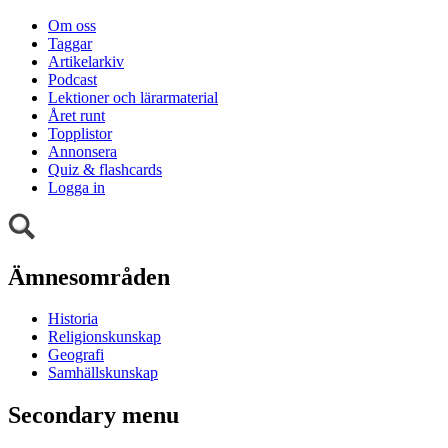
Om oss
Taggar
Artikelarkiv
Podcast
Lektioner och lärarmaterial
Året runt
Topplistor
Annonsera
Quiz & flashcards
Logga in
Ämnesområden
Historia
Religionskunskap
Geografi
Samhällskunskap
Secondary menu