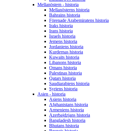
Mellanöstern - historia
Mellanösterns historia
Bahrains historia
Förenade Arabemiratens historia
Iraks historia
Irans historia
Israels historia
Jemens historia
Jordaniens historia
Kurdernas historia
Kuwaits historia
Libanons historia
Omans historia
Palestinas historia
Qatars historia
Saudiarabiens historia
Syriens historia
Asien - historia
Asiens historia
Afghanistans historia
Armeniens historia
Azerbajdzjans historia
Bangladesh historia
Bhutans historia
Bruneis historia