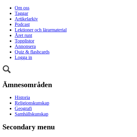
Om oss
Taggar
Artikelarkiv
Podcast
Lektioner och lärarmaterial
Året runt
Topplistor
Annonsera
Quiz & flashcards
Logga in
Ämnesområden
Historia
Religionskunskap
Geografi
Samhällskunskap
Secondary menu