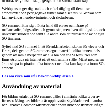
historia, religionskunskap, geografi och samhällskunskap.
Webbplatsen ger dig snabb och enkel tillgång till flera tusen
ämnestexter och pedagogiska filmer samt tusentals SO-länkar som
kan användas i undervisningen och skolarbeten.
SO-rummet riktar sig i första hand till elever och lärare på
mellanstadiet, högstadiet och gymnasiet, men även till högskole- och
universitetsstuderande samt alla andra som är intresserade av de fyra
SO-ämnena.
Syftet med SO-rummet är att förenkla arbetet i skolan för elever och
lärare, dels genom SO-rummets egna material i olika ämnen, dels
genom att samla merparten av alla bra och fria SO-resurser som
finns utspridda på Internet på ett och samma ställe. Målet med sajten
är att skapa inspiration, öka intresset och öka kunskaperna inom SO-
ämnena.
Läs om vilka som står bakom webbplatsen >
Användning av material
För bildmaterialet på SO-rummet gäller i allmänhet olika typer av
licenser. Många av bilderna är upphovsrättsskyddade medan andra
har Creative Commons-licenser eller andra liknande licenser. Några