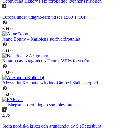
Captivating History | Tio förbisedda kvinnor i historien
Europa under tidigmodern tid (ca 1500-1700)
60:00
Anne Bonny – Karibiens sjörövardrottning
60:00
Katarina av Aragonien - Henrik VIII:s första fru
59:00
Alexandra Kollontaj – kvinnokämpe i Stalins koppel
55:00
Hatshepsut – drottningen som blev farao
4:28
Stora nordiska kriget och grundandet av S:t Petersburg