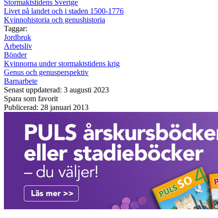
Stormaktstidens Sverige
Livet på landet och i staden 1500-1776
Kvinnohistoria och genushistoria
Taggar:
Jordbruk
Arbetsliv
Bönder
Kvinnorna under stormaktstidens krig
Genus och genusperspektiv
Barnarbete
Senast uppdaterad: 3 augusti 2023
Spara som favorit
Publicerad: 28 januari 2013