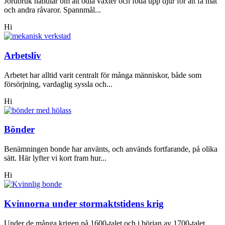
Jordbruk handlar om att odla växter och föda upp djur för att få mat
och andra råvaror. Spannmål...
Hi
Arbetsliv
Arbetet har alltid varit centralt för många människor, både som
försörjning, vardaglig syssla och...
Hi
Bönder
Benämningen bonde har använts, och används fortfarande, på olika
sätt. Här lyfter vi kort fram hur...
Hi
Kvinnorna under stormaktstidens krig
Under de många krigen på 1600-talet och i början av 1700-talet