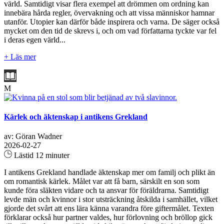
värld. Samtidigt visar flera exempel att drömmen om ordning kan
innebära hårda regler, övervakning och att vissa människor hamnar
utanför. Utopier kan därför både inspirera och varna. De säger också
mycket om den tid de skrevs i, och om vad författarna tyckte var fel
i deras egen värld...
+ Läs mer
M
Kärlek och äktenskap i antikens Grekland
av: Göran Wadner
2026-02-27
Lästid 12 minuter
I antikens Grekland handlade äktenskap mer om familj och plikt än
om romantisk kärlek. Målet var att få barn, särskilt en son som
kunde föra släkten vidare och ta ansvar för föräldrarna. Samtidigt
levde män och kvinnor i stor utsträckning åtskilda i samhället, vilket
gjorde det svårt att ens lära känna varandra före giftermålet. Texten
förklarar också hur partner valdes, hur förlovning och bröllop gick