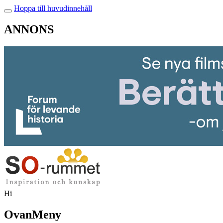
Hoppa till huvudinnehåll
ANNONS
Hi
OvanMeny