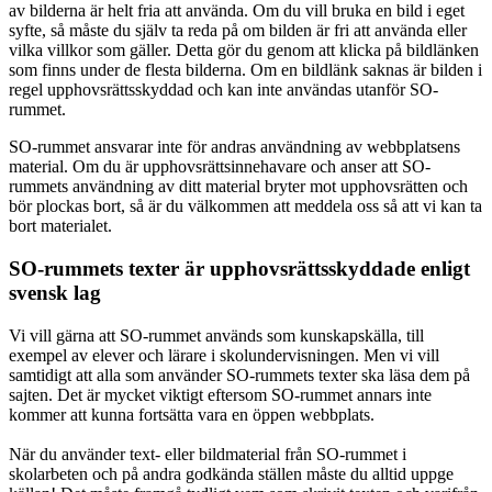
av bilderna är helt fria att använda. Om du vill bruka en bild i eget
syfte, så måste du själv ta reda på om bilden är fri att använda eller
vilka villkor som gäller. Detta gör du genom att klicka på bildlänken
som finns under de flesta bilderna. Om en bildlänk saknas är bilden i
regel upphovsrättsskyddad och kan inte användas utanför SO-
rummet.
SO-rummet ansvarar inte för andras användning av webbplatsens
material. Om du är upphovsrättsinnehavare och anser att SO-
rummets användning av ditt material bryter mot upphovsrätten och
bör plockas bort, så är du välkommen att meddela oss så att vi kan ta
bort materialet.
SO-rummets texter är upphovsrättsskyddade enligt
svensk lag
Vi vill gärna att SO-rummet används som kunskapskälla, till
exempel av elever och lärare i skolundervisningen. Men vi vill
samtidigt att alla som använder SO-rummets texter ska läsa dem på
sajten. Det är mycket viktigt eftersom SO-rummet annars inte
kommer att kunna fortsätta vara en öppen webbplats.
När du använder text- eller bildmaterial från SO-rummet i
skolarbeten och på andra godkända ställen måste du alltid uppge