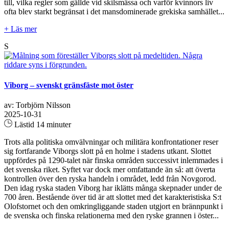
till, vilka regler som gällde vid skilsmässa och varför kvinnors liv
ofta blev starkt begränsat i det mansdominerade grekiska samhället...
+ Läs mer
S
Viborg – svenskt gränsfäste mot öster
av: Torbjörn Nilsson
2025-10-31
Lästid 14 minuter
Trots alla politiska omvälvningar och militära konfrontationer reser
sig fortfarande Viborgs slott på en holme i stadens utkant. Slottet
uppfördes på 1290-talet när finska områden successivt inlemmades i
det svenska riket. Syftet var dock mer omfattande än så: att överta
kontrollen över den ryska handeln i området, ledd från Novgorod.
Den idag ryska staden Viborg har iklätts många skepnader under de
700 åren. Bestående över tid är att slottet med det karakteristiska S:t
Olofstornet och den omkringliggande staden utgjort en brännpunkt i
de svenska och finska relationerna med den ryske grannen i öster...