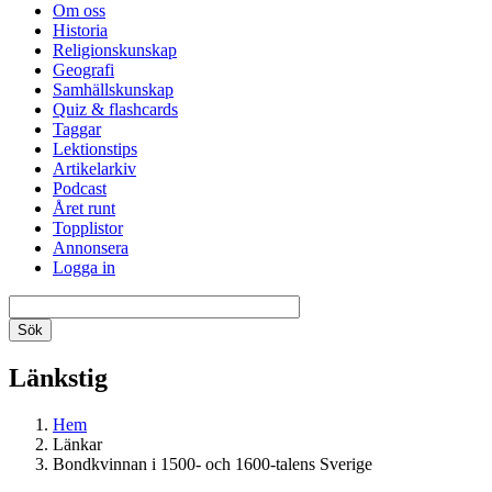
Om oss
Historia
Religionskunskap
Geografi
Samhällskunskap
Quiz & flashcards
Taggar
Lektionstips
Artikelarkiv
Podcast
Året runt
Topplistor
Annonsera
Logga in
Länkstig
Hem
Länkar
Bondkvinnan i 1500- och 1600-talens Sverige