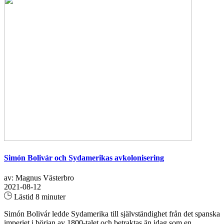
Simón Bolivár och Sydamerikas avkolonisering
av: Magnus Västerbro
2021-08-12
Lästid 8 minuter
Simón Bolivár ledde Sydamerika till självständighet från det spanska
imperiet i början av 1800-talet och betraktas än idag som en