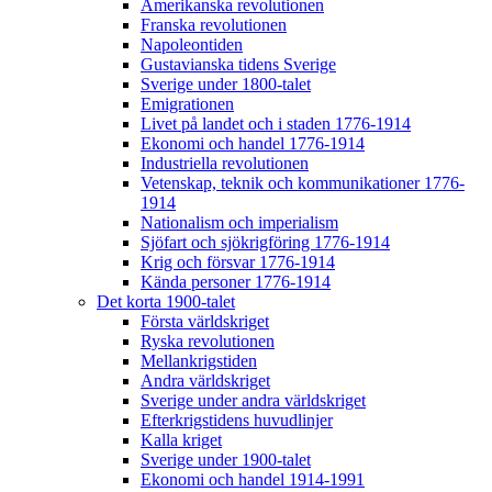
Amerikanska revolutionen
Franska revolutionen
Napoleontiden
Gustavianska tidens Sverige
Sverige under 1800-talet
Emigrationen
Livet på landet och i staden 1776-1914
Ekonomi och handel 1776-1914
Industriella revolutionen
Vetenskap, teknik och kommunikationer 1776-
1914
Nationalism och imperialism
Sjöfart och sjökrigföring 1776-1914
Krig och försvar 1776-1914
Kända personer 1776-1914
Det korta 1900-talet
Första världskriget
Ryska revolutionen
Mellankrigstiden
Andra världskriget
Sverige under andra världskriget
Efterkrigstidens huvudlinjer
Kalla kriget
Sverige under 1900-talet
Ekonomi och handel 1914-1991