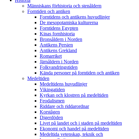
Historia
Människans förhistoria och stenåldern
Forntiden och antiken
Forntidens och antikens huvudlinjer
De mesopotamiska kulturerna
Forntidens Egypten
Kinas fornhistoria
Bronsåldern i Norden
Antikens Persien
Antikens Grekland
Romarriket
Järnåldern i Norden
Folkvandringstiden
Kända personer på forntiden och antiken
Medeltiden
Medeltidens huvudlinjer
Vikingatiden
Kyrkan och klostren på medeltiden
Feodalismen
Riddare och riddarordnar
Korstågen
Digerdöden
Livet på landet och i staden på medeltiden
Ekonomi och handel på medeltiden
Medeltida vetenskap, teknik och