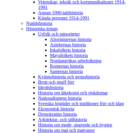
Vetenskap, teknik och kommunikationer 1914-
1991
Annan 1900-talshistoria
Kända personer 1914-1991
Nutidshistoria
Historiska teman
Urfolk och minoriteter
Aboriginernas historia
Aztekernas historia
Inkafolkets historia
Mayafolkets historia
Nordamerikas urbefolkning
Romernas historia
Samernas historia
Kvinnohistoria och genushistoria
Brott och straff förr
Idrottshistoria
Historia om läkekonst och sjukdomar
Nationalismens historia
Svenska högtider och traditioner förr och idag
Ekonomisk historia
Demokratins historia
Arkitektur- och stilhistoria
Historia om mode, utseende och hygien
Historia om mat och matvanor