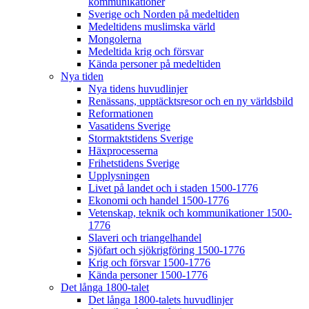
kommunikationer
Sverige och Norden på medeltiden
Medeltidens muslimska värld
Mongolerna
Medeltida krig och försvar
Kända personer på medeltiden
Nya tiden
Nya tidens huvudlinjer
Renässans, upptäcktsresor och en ny världsbild
Reformationen
Vasatidens Sverige
Stormaktstidens Sverige
Häxprocesserna
Frihetstidens Sverige
Upplysningen
Livet på landet och i staden 1500-1776
Ekonomi och handel 1500-1776
Vetenskap, teknik och kommunikationer 1500-
1776
Slaveri och triangelhandel
Sjöfart och sjökrigföring 1500-1776
Krig och försvar 1500-1776
Kända personer 1500-1776
Det långa 1800-talet
Det långa 1800-talets huvudlinjer