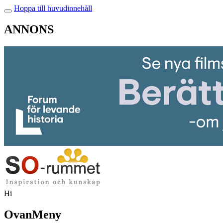
Hoppa till huvudinnehåll
ANNONS
Hi
OvanMeny