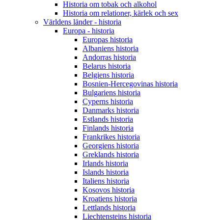
Historia om tobak och alkohol
Historia om relationer, kärlek och sex
Världens länder - historia
Europa - historia
Europas historia
Albaniens historia
Andorras historia
Belarus historia
Belgiens historia
Bosnien-Hercegovinas historia
Bulgariens historia
Cyperns historia
Danmarks historia
Estlands historia
Finlands historia
Frankrikes historia
Georgiens historia
Greklands historia
Irlands historia
Islands historia
Italiens historia
Kosovos historia
Kroatiens historia
Lettlands historia
Liechtensteins historia