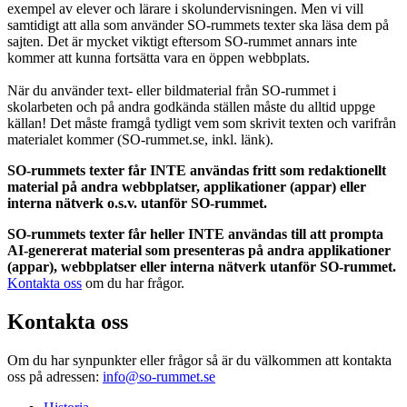
exempel av elever och lärare i skolundervisningen. Men vi vill
samtidigt att alla som använder SO-rummets texter ska läsa dem på
sajten. Det är mycket viktigt eftersom SO-rummet annars inte
kommer att kunna fortsätta vara en öppen webbplats.
När du använder text- eller bildmaterial från SO-rummet i
skolarbeten och på andra godkända ställen måste du alltid uppge
källan! Det måste framgå tydligt vem som skrivit texten och varifrån
materialet kommer (SO-rummet.se, inkl. länk).
SO-rummets texter får INTE användas fritt som redaktionellt
material på andra webbplatser, applikationer (appar) eller
interna nätverk o.s.v. utanför SO-rummet.
SO-rummets texter får heller INTE användas till att prompta
AI-genererat material som presenteras på andra applikationer
(appar), webbplatser eller interna nätverk utanför SO-rummet.
Kontakta oss
om du har frågor.
Kontakta oss
Om du har synpunkter eller frågor så är du välkommen att kontakta
oss på adressen:
info@so-rummet.se