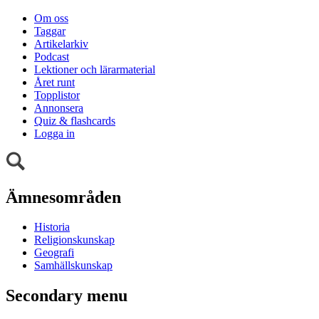
Om oss
Taggar
Artikelarkiv
Podcast
Lektioner och lärarmaterial
Året runt
Topplistor
Annonsera
Quiz & flashcards
Logga in
Ämnesområden
Historia
Religionskunskap
Geografi
Samhällskunskap
Secondary menu