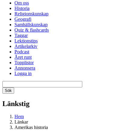
Om oss
Historia
Religionskunskap
Geografi
Samhällskunskap
Quiz & flashcards
Taggar
Lektionstips
Artikelarkiv
Podcast
Året runt
Topplistor
Annonsera
Logga in
Länkstig
Hem
Länkar
Amerikas historia