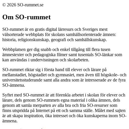
© 2026 SO-rummet.se
Om SO-rummet
SO-rummet är en gratis digital lärresurs och Sveriges mest
välsorterade webbplats för skolans samhällsorienterade ämnen:
historia, religionskunskap, geografi och samhällskunskap.
Webbplatsen ger dig snabb och enkel tillgång till flera tusen
ämnestexter och pedagogiska filmer samt tusentals SO-länkar som
kan användas i undervisningen och skolarbeten.
SO-rummet riktar sig i första hand till elever och lärare på
mellanstadiet, högstadiet och gymnasiet, men även till högskole- och
universitetsstuderande samt alla andra som är intresserade av de fyra
SO-ämnena.
Syftet med SO-rummet är att förenkla arbetet i skolan för elever och
lärare, dels genom SO-rummets egna material i olika ämnen, dels
genom att samla merparten av alla bra och fria SO-resurser som
finns utspridda på Internet på ett och samma ställe. Målet med sajten
är att skapa inspiration, öka intresset och öka kunskaperna inom SO-
ämnena.