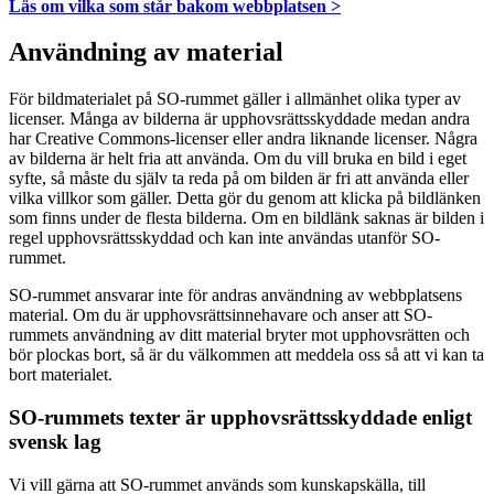
Läs om vilka som står bakom webbplatsen >
Användning av material
För bildmaterialet på SO-rummet gäller i allmänhet olika typer av
licenser. Många av bilderna är upphovsrättsskyddade medan andra
har Creative Commons-licenser eller andra liknande licenser. Några
av bilderna är helt fria att använda. Om du vill bruka en bild i eget
syfte, så måste du själv ta reda på om bilden är fri att använda eller
vilka villkor som gäller. Detta gör du genom att klicka på bildlänken
som finns under de flesta bilderna. Om en bildlänk saknas är bilden i
regel upphovsrättsskyddad och kan inte användas utanför SO-
rummet.
SO-rummet ansvarar inte för andras användning av webbplatsens
material. Om du är upphovsrättsinnehavare och anser att SO-
rummets användning av ditt material bryter mot upphovsrätten och
bör plockas bort, så är du välkommen att meddela oss så att vi kan ta
bort materialet.
SO-rummets texter är upphovsrättsskyddade enligt
svensk lag
Vi vill gärna att SO-rummet används som kunskapskälla, till