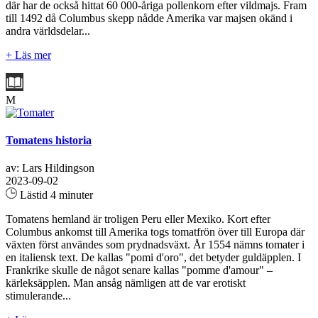
där har de också hittat 60 000-åriga pollenkorn efter vildmajs. Fram
till 1492 då Columbus skepp nådde Amerika var majsen okänd i
andra världsdelar...
+ Läs mer
M
Tomatens historia
av: Lars Hildingson
2023-09-02
Lästid 4 minuter
Tomatens hemland är troligen Peru eller Mexiko. Kort efter
Columbus ankomst till Amerika togs tomatfrön över till Europa där
växten först användes som prydnadsväxt. År 1554 nämns tomater i
en italiensk text. De kallas "pomi d'oro", det betyder guldäpplen. I
Frankrike skulle de något senare kallas "pomme d'amour" –
kärleksäpplen. Man ansåg nämligen att de var erotiskt
stimulerande...