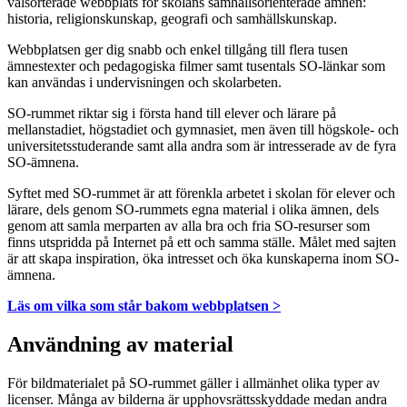
välsorterade webbplats för skolans samhällsorienterade ämnen:
historia, religionskunskap, geografi och samhällskunskap.
Webbplatsen ger dig snabb och enkel tillgång till flera tusen
ämnestexter och pedagogiska filmer samt tusentals SO-länkar som
kan användas i undervisningen och skolarbeten.
SO-rummet riktar sig i första hand till elever och lärare på
mellanstadiet, högstadiet och gymnasiet, men även till högskole- och
universitetsstuderande samt alla andra som är intresserade av de fyra
SO-ämnena.
Syftet med SO-rummet är att förenkla arbetet i skolan för elever och
lärare, dels genom SO-rummets egna material i olika ämnen, dels
genom att samla merparten av alla bra och fria SO-resurser som
finns utspridda på Internet på ett och samma ställe. Målet med sajten
är att skapa inspiration, öka intresset och öka kunskaperna inom SO-
ämnena.
Läs om vilka som står bakom webbplatsen >
Användning av material
För bildmaterialet på SO-rummet gäller i allmänhet olika typer av
licenser. Många av bilderna är upphovsrättsskyddade medan andra