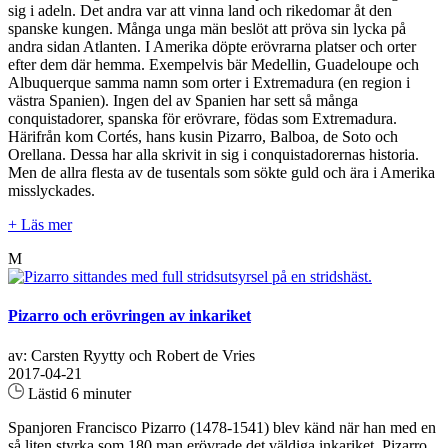
sig i adeln. Det andra var att vinna land och rikedomar åt den
spanske kungen. Många unga män beslöt att pröva sin lycka på
andra sidan Atlanten. I Amerika döpte erövrarna platser och orter
efter dem där hemma. Exempelvis bär Medellin, Guadeloupe och
Albuquerque samma namn som orter i Extremadura (en region i
västra Spanien). Ingen del av Spanien har sett så många
conquistadorer, spanska för erövrare, födas som Extremadura.
Härifrån kom Cortés, hans kusin Pizarro, Balboa, de Soto och
Orellana. Dessa har alla skrivit in sig i conquistadorernas historia.
Men de allra flesta av de tusentals som sökte guld och ära i Amerika
misslyckades.
+ Läs mer
M
Pizarro och erövringen av inkariket
av: Carsten Ryytty och Robert de Vries
2017-04-21
Lästid 6 minuter
Spanjoren Francisco Pizarro (1478-1541) blev känd när han med en
så liten styrka som 180 man erövrade det väldiga inkariket. Pizarro