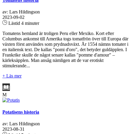
Tomatens historia
av: Lars Hildingson
2023-09-02
Lästid 4 minuter
Tomatens hemland är troligen Peru eller Mexiko. Kort efter
Columbus ankomst till Amerika togs tomatfrön över till Europa där
växten först användes som prydnadsväxt. År 1554 nämns tomater i
en italiensk text. De kallas "pomi d'oro", det betyder guldäpplen. I
Frankrike skulle de något senare kallas "pomme d'amour" –
kärleksäpplen. Man ansåg nämligen att de var erotiskt
stimulerande...
+ Läs mer
M
Potatisens historia
av: Lars Hildingson
2023-08-31