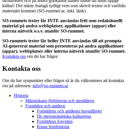
skolarbeten och på andra godkända ställen måste du alltid uppge
källan! Det måste framgå tydligt vem som skrivit texten och varifrån
materialet kommer (SO-rummet.se, inkl. länk).
SO-rummets texter får INTE användas fritt som redaktionellt
material på andra webbplatser, applikationer (appar) eller
interna nätverk o.s.v. utanför SO-rummet.
SO-rummets texter får heller INTE användas till att prompta
AI-genererat material som presenteras på andra applikationer
(appar), webbplatser eller interna nätverk utanför SO-rummet.
Kontakta oss
om du har frågor.
Kontakta oss
Om du har synpunkter eller frågor så är du välkommen att kontakta
oss på adressen:
info@so-rummet.se
Historia
Människans förhistoria och stenåldern
Forntiden och antiken
Forntidens och antikens huvudlinjer
De mesopotamiska kulturerna
Forntidens Egypten
Kinas fornhistoria