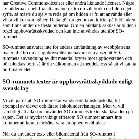
har Creative Commons-licenser eller andra liknande licenser. Några
av bilderna är helt fria att använda. Om du vill bruka en bild i eget
syfte, så måste du själv ta reda på om bilden är fri att använda eller
vilka villkor som gäller. Detta gör du genom att klicka på bildlänken
som finns under de flesta bilderna. Om en bildlänk saknas är bilden i
regel upphovsrättsskyddad och kan inte användas utanför SO-
rummet.
SO-rummet ansvarar inte för andras användning av webbplatsens
material. Om du är upphovsrättsinnehavare och anser att SO-
rummets användning av ditt material bryter mot upphovsrätten och
bör plockas bort, så är du välkommen att meddela oss så att vi kan ta
bort materialet.
SO-rummets texter är upphovsrättsskyddade enligt
svensk lag
Vi vill gärna att SO-rummet används som kunskapskälla, till
exempel av elever och lärare i skolundervisningen. Men vi vill
samtidigt att alla som använder SO-rummets texter ska läsa dem på
sajten. Det är mycket viktigt eftersom SO-rummet annars inte
kommer att kunna fortsätta vara en öppen webbplats.
När du använder text- eller bildmaterial från SO-rummet i