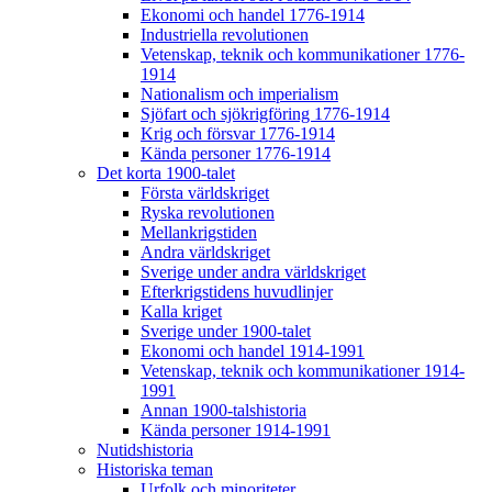
Ekonomi och handel 1776-1914
Industriella revolutionen
Vetenskap, teknik och kommunikationer 1776-
1914
Nationalism och imperialism
Sjöfart och sjökrigföring 1776-1914
Krig och försvar 1776-1914
Kända personer 1776-1914
Det korta 1900-talet
Första världskriget
Ryska revolutionen
Mellankrigstiden
Andra världskriget
Sverige under andra världskriget
Efterkrigstidens huvudlinjer
Kalla kriget
Sverige under 1900-talet
Ekonomi och handel 1914-1991
Vetenskap, teknik och kommunikationer 1914-
1991
Annan 1900-talshistoria
Kända personer 1914-1991
Nutidshistoria
Historiska teman
Urfolk och minoriteter