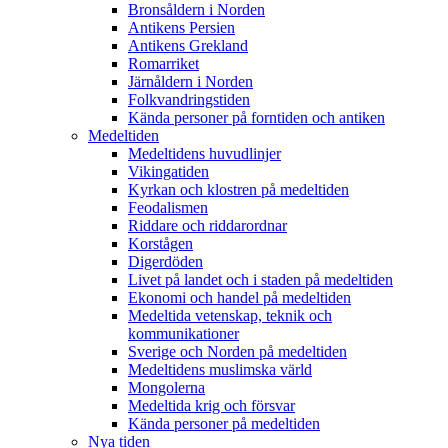
Bronsåldern i Norden
Antikens Persien
Antikens Grekland
Romarriket
Järnåldern i Norden
Folkvandringstiden
Kända personer på forntiden och antiken
Medeltiden
Medeltidens huvudlinjer
Vikingatiden
Kyrkan och klostren på medeltiden
Feodalismen
Riddare och riddarordnar
Korstågen
Digerdöden
Livet på landet och i staden på medeltiden
Ekonomi och handel på medeltiden
Medeltida vetenskap, teknik och
kommunikationer
Sverige och Norden på medeltiden
Medeltidens muslimska värld
Mongolerna
Medeltida krig och försvar
Kända personer på medeltiden
Nya tiden