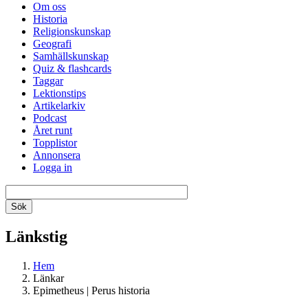
Om oss
Historia
Religionskunskap
Geografi
Samhällskunskap
Quiz & flashcards
Taggar
Lektionstips
Artikelarkiv
Podcast
Året runt
Topplistor
Annonsera
Logga in
Länkstig
Hem
Länkar
Epimetheus | Perus historia