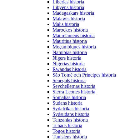
Liberias historia
Libyens historia
Madagaskars historia
Malawis historia
Malis historia
Marockos historia
Mauretaniens historia
Mauritius historia
Moçambiques historia
Namibias historia
Nigers historia
Nigerias historia
Rwandas historia
São Tomé och Príncipes historia
Senegals historia
Seychellernas historia
Sierra Leones historia
Somalias historia
Sudans historia
Sydafrikas historia
Sydsudans historia
Tanzanias historia
Tchads historia
Togos historia
Tunisiens historia