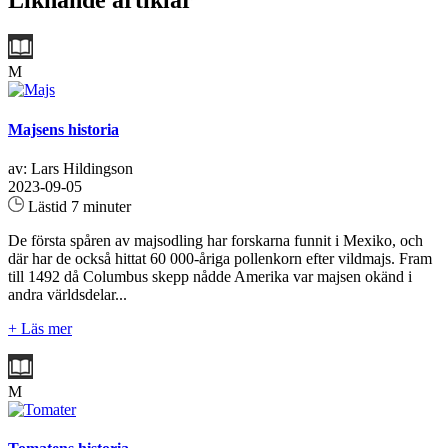
Liknande artiklar
M
Majsens historia
av: Lars Hildingson
2023-09-05
Lästid 7 minuter
De första spåren av majsodling har forskarna funnit i Mexiko, och
där har de också hittat 60 000-åriga pollenkorn efter vildmajs. Fram
till 1492 då Columbus skepp nådde Amerika var majsen okänd i
andra världsdelar...
+ Läs mer
M