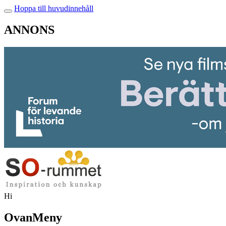
Hoppa till huvudinnehåll
ANNONS
Hi
OvanMeny