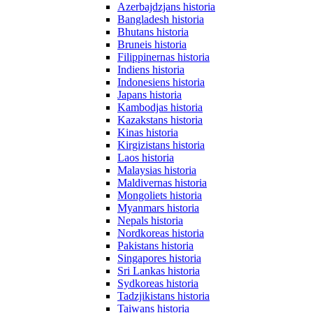
Azerbajdzjans historia
Bangladesh historia
Bhutans historia
Bruneis historia
Filippinernas historia
Indiens historia
Indonesiens historia
Japans historia
Kambodjas historia
Kazakstans historia
Kinas historia
Kirgizistans historia
Laos historia
Malaysias historia
Maldivernas historia
Mongoliets historia
Myanmars historia
Nepals historia
Nordkoreas historia
Pakistans historia
Singapores historia
Sri Lankas historia
Sydkoreas historia
Tadzjikistans historia
Taiwans historia