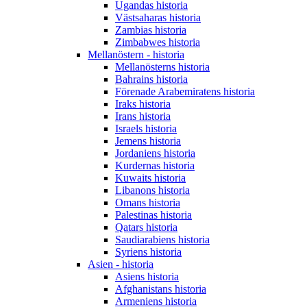
Ugandas historia
Västsaharas historia
Zambias historia
Zimbabwes historia
Mellanöstern - historia
Mellanösterns historia
Bahrains historia
Förenade Arabemiratens historia
Iraks historia
Irans historia
Israels historia
Jemens historia
Jordaniens historia
Kurdernas historia
Kuwaits historia
Libanons historia
Omans historia
Palestinas historia
Qatars historia
Saudiarabiens historia
Syriens historia
Asien - historia
Asiens historia
Afghanistans historia
Armeniens historia