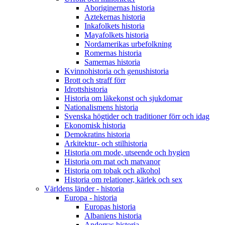
Aboriginernas historia
Aztekernas historia
Inkafolkets historia
Mayafolkets historia
Nordamerikas urbefolkning
Romernas historia
Samernas historia
Kvinnohistoria och genushistoria
Brott och straff förr
Idrottshistoria
Historia om läkekonst och sjukdomar
Nationalismens historia
Svenska högtider och traditioner förr och idag
Ekonomisk historia
Demokratins historia
Arkitektur- och stilhistoria
Historia om mode, utseende och hygien
Historia om mat och matvanor
Historia om tobak och alkohol
Historia om relationer, kärlek och sex
Världens länder - historia
Europa - historia
Europas historia
Albaniens historia
Andorras historia