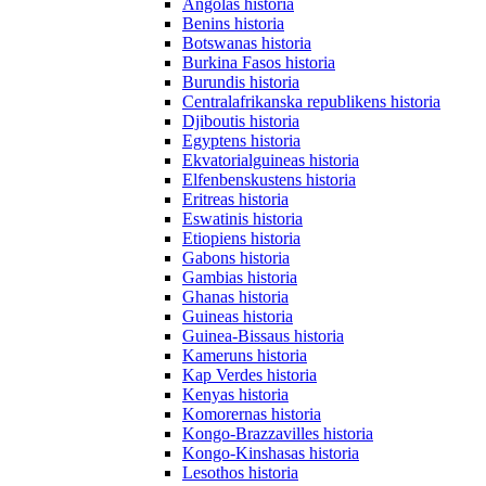
Angolas historia
Benins historia
Botswanas historia
Burkina Fasos historia
Burundis historia
Centralafrikanska republikens historia
Djiboutis historia
Egyptens historia
Ekvatorialguineas historia
Elfenbenskustens historia
Eritreas historia
Eswatinis historia
Etiopiens historia
Gabons historia
Gambias historia
Ghanas historia
Guineas historia
Guinea-Bissaus historia
Kameruns historia
Kap Verdes historia
Kenyas historia
Komorernas historia
Kongo-Brazzavilles historia
Kongo-Kinshasas historia
Lesothos historia