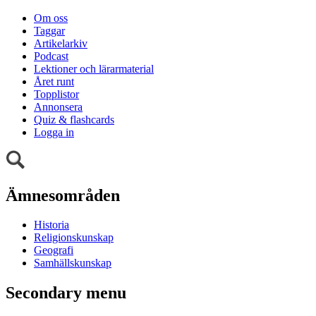
Om oss
Taggar
Artikelarkiv
Podcast
Lektioner och lärarmaterial
Året runt
Topplistor
Annonsera
Quiz & flashcards
Logga in
Ämnesområden
Historia
Religionskunskap
Geografi
Samhällskunskap
Secondary menu