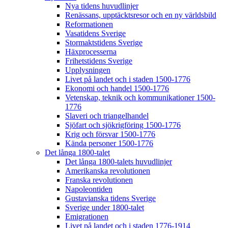
Nya tidens huvudlinjer
Renässans, upptäcktsresor och en ny världsbild
Reformationen
Vasatidens Sverige
Stormaktstidens Sverige
Häxprocesserna
Frihetstidens Sverige
Upplysningen
Livet på landet och i staden 1500-1776
Ekonomi och handel 1500-1776
Vetenskap, teknik och kommunikationer 1500-
1776
Slaveri och triangelhandel
Sjöfart och sjökrigföring 1500-1776
Krig och försvar 1500-1776
Kända personer 1500-1776
Det långa 1800-talet
Det långa 1800-talets huvudlinjer
Amerikanska revolutionen
Franska revolutionen
Napoleontiden
Gustavianska tidens Sverige
Sverige under 1800-talet
Emigrationen
Livet på landet och i staden 1776-1914