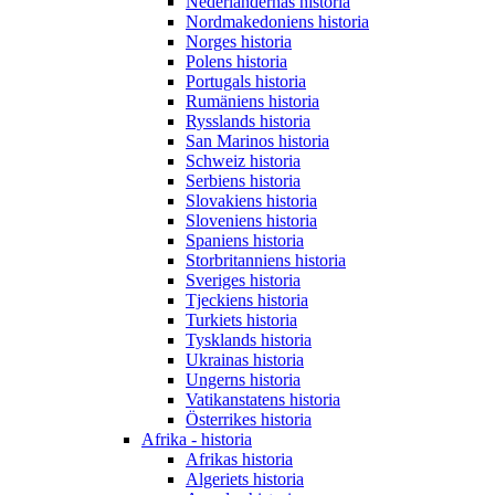
Nederländernas historia
Nordmakedoniens historia
Norges historia
Polens historia
Portugals historia
Rumäniens historia
Rysslands historia
San Marinos historia
Schweiz historia
Serbiens historia
Slovakiens historia
Sloveniens historia
Spaniens historia
Storbritanniens historia
Sveriges historia
Tjeckiens historia
Turkiets historia
Tysklands historia
Ukrainas historia
Ungerns historia
Vatikanstatens historia
Österrikes historia
Afrika - historia
Afrikas historia
Algeriets historia