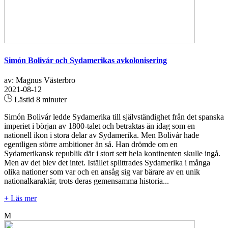
Simón Bolivár och Sydamerikas avkolonisering
av: Magnus Västerbro
2021-08-12
Lästid 8 minuter
Simón Bolivár ledde Sydamerika till självständighet från det spanska
imperiet i början av 1800-talet och betraktas än idag som en
nationell ikon i stora delar av Sydamerika. Men Bolivár hade
egentligen större ambitioner än så. Han drömde om en
Sydamerikansk republik där i stort sett hela kontinenten skulle ingå.
Men av det blev det intet. Istället splittrades Sydamerika i många
olika nationer som var och en ansåg sig var bärare av en unik
nationalkaraktär, trots deras gemensamma historia...
+ Läs mer
M