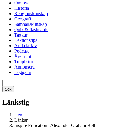
Om oss
Historia
Religionskunskap
Geografi
Samhällskunskap
Quiz & flashcards
Taggar
Lektionstips
Artikelarkiv
Podcast
Året runt
Topplistor
Annonsera
Logga in
Länkstig
Hem
Länkar
Inspire Education | Alexander Graham Bell