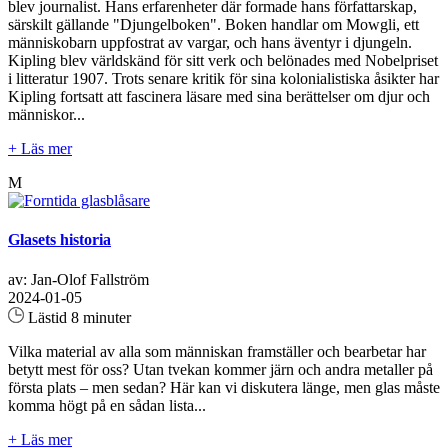
blev journalist. Hans erfarenheter där formade hans författarskap,
särskilt gällande "Djungelboken". Boken handlar om Mowgli, ett
människobarn uppfostrat av vargar, och hans äventyr i djungeln.
Kipling blev världskänd för sitt verk och belönades med Nobelpriset
i litteratur 1907. Trots senare kritik för sina kolonialistiska åsikter har
Kipling fortsatt att fascinera läsare med sina berättelser om djur och
människor...
+ Läs mer
M
Glasets historia
av: Jan-Olof Fallström
2024-01-05
Lästid 8 minuter
Vilka material av alla som människan framställer och bearbetar har
betytt mest för oss? Utan tvekan kommer järn och andra metaller på
första plats – men sedan? Här kan vi diskutera länge, men glas måste
komma högt på en sådan lista...
+ Läs mer