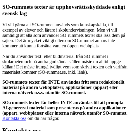
SO-rummets texter är upphovsrättsskyddade enligt
svensk lag
Vi vill gärna att SO-rummet används som kunskapskälla, till
exempel av elever och lärare i skolundervisningen. Men vi vill
samtidigt att alla som använder SO-rummets texter ska läsa dem på
sajten. Det är mycket viktigt eftersom SO-rummet annars inte
kommer att kunna fortsätta vara en öppen webbplats.
När du använder text- eller bildmaterial från SO-rummet i
skolarbeten och på andra godkända ställen måste du alltid uppge
källan! Det måste framgå tydligt vem som skrivit texten och varifrån
materialet kommer (SO-rummet.se, inkl. länk).
SO-rummets texter får INTE användas fritt som redaktionellt
material på andra webbplatser, applikationer (appar) eller
interna nätverk o.s.v. utanför SO-rummet.
SO-rummets texter får heller INTE användas till att prompta
AI-genererat material som presenteras på andra applikationer
(appar), webbplatser eller interna nätverk utanför SO-rummet.
Kontakta oss
om du har frågor.
Kontakta oss