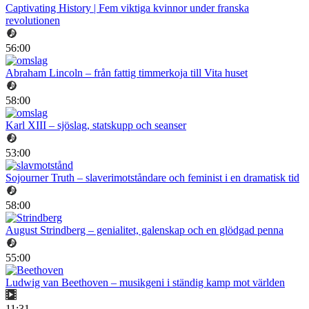
Captivating History | Fem viktiga kvinnor under franska
revolutionen
56:00
Abraham Lincoln – från fattig timmerkoja till Vita huset
58:00
Karl XIII – sjöslag, statskupp och seanser
53:00
Sojourner Truth – slaverimotståndare och feminist i en dramatisk tid
58:00
August Strindberg – genialitet, galenskap och en glödgad penna
55:00
Ludwig van Beethoven – musikgeni i ständig kamp mot världen
11:31