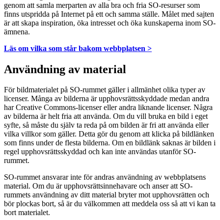
genom att samla merparten av alla bra och fria SO-resurser som
finns utspridda på Internet på ett och samma ställe. Målet med sajten
är att skapa inspiration, öka intresset och öka kunskaperna inom SO-
ämnena.
Läs om vilka som står bakom webbplatsen >
Användning av material
För bildmaterialet på SO-rummet gäller i allmänhet olika typer av
licenser. Många av bilderna är upphovsrättsskyddade medan andra
har Creative Commons-licenser eller andra liknande licenser. Några
av bilderna är helt fria att använda. Om du vill bruka en bild i eget
syfte, så måste du själv ta reda på om bilden är fri att använda eller
vilka villkor som gäller. Detta gör du genom att klicka på bildlänken
som finns under de flesta bilderna. Om en bildlänk saknas är bilden i
regel upphovsrättsskyddad och kan inte användas utanför SO-
rummet.
SO-rummet ansvarar inte för andras användning av webbplatsens
material. Om du är upphovsrättsinnehavare och anser att SO-
rummets användning av ditt material bryter mot upphovsrätten och
bör plockas bort, så är du välkommen att meddela oss så att vi kan ta
bort materialet.