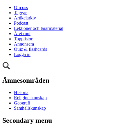
Om oss
Taggar
Artikelarkiv
Podcast
Lektioner och lärarmaterial
Året runt
Topplistor
Annonsera
Quiz & flashcards
Logga in
Ämnesområden
Historia
Religionskunskap
Geografi
Samhällskunskap
Secondary menu