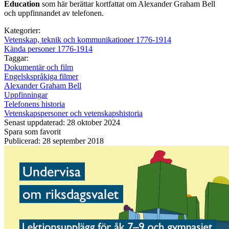
Education
som här berättar kortfattat om Alexander Graham Bell
och uppfinnandet av telefonen.
Kategorier:
Vetenskap, teknik och kommunikationer 1776-1914
Kända personer 1776-1914
Taggar:
Dokumentär och film
Engelskspråkiga filmer
Alexander Graham Bell
Uppfinningar
Telefonens historia
Vetenskapspersoner och vetenskapshistoria
Senast uppdaterad: 28 oktober 2024
Spara som favorit
Publicerad: 28 september 2018