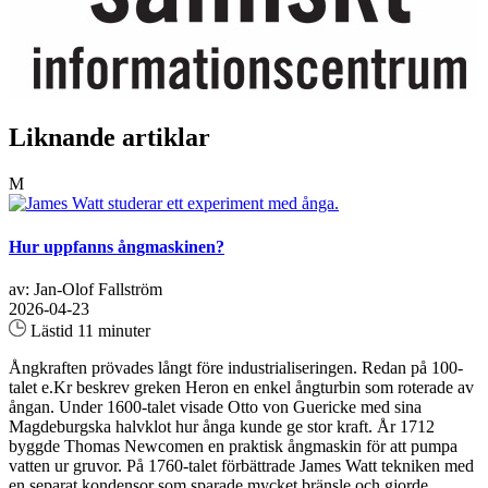
Liknande artiklar
M
Hur uppfanns ångmaskinen?
av: Jan-Olof Fallström
2026-04-23
Lästid 11 minuter
Ångkraften prövades långt före industrialiseringen. Redan på 100-
talet e.Kr beskrev greken Heron en enkel ångturbin som roterade av
ångan. Under 1600-talet visade Otto von Guericke med sina
Magdeburgska halvklot hur ånga kunde ge stor kraft. År 1712
byggde Thomas Newcomen en praktisk ångmaskin för att pumpa
vatten ur gruvor. På 1760-talet förbättrade James Watt tekniken med
en separat kondensor som sparade mycket bränsle och gjorde