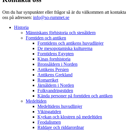
Om du har synpunkter eller frågor så är du välkommen att kontakta
oss på adressen:
info@so-rummet.se
Historia
Människans förhistoria och stenåldern
Forntiden och antiken
Forntidens och antikens huvudlinjer
De mesopotamiska kulturerna
Forntidens Egypten
Kinas fornhistoria
Bronsåldern i Norden
Antikens Persien
Antikens Grekland
Romarriket
Järnåldern i Norden
Folkvandringstiden
Kända personer på forntiden och antiken
Medeltiden
Medeltidens huvudlinjer
Vikingatiden
Kyrkan och klostren på medeltiden
Feodalismen
Riddare och riddarordnar