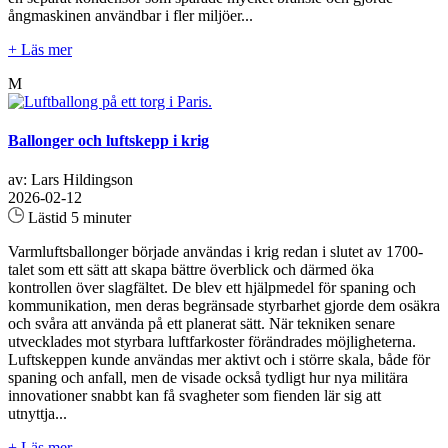
ångmaskinen användbar i fler miljöer...
+ Läs mer
M
Ballonger och luftskepp i krig
av: Lars Hildingson
2026-02-12
Lästid 5 minuter
Varmluftsballonger började användas i krig redan i slutet av 1700-
talet som ett sätt att skapa bättre överblick och därmed öka
kontrollen över slagfältet. De blev ett hjälpmedel för spaning och
kommunikation, men deras begränsade styrbarhet gjorde dem osäkra
och svåra att använda på ett planerat sätt. När tekniken senare
utvecklades mot styrbara luftfarkoster förändrades möjligheterna.
Luftskeppen kunde användas mer aktivt och i större skala, både för
spaning och anfall, men de visade också tydligt hur nya militära
innovationer snabbt kan få svagheter som fienden lär sig att
utnyttja...
+ Läs mer