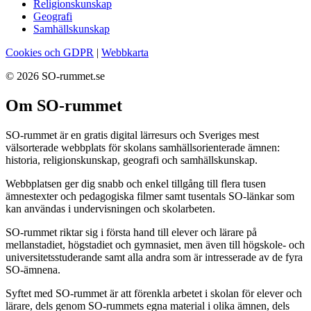
Religionskunskap
Geografi
Samhällskunskap
Cookies och GDPR
|
Webbkarta
© 2026 SO-rummet.se
Om SO-rummet
SO-rummet är en gratis digital lärresurs och Sveriges mest
välsorterade webbplats för skolans samhällsorienterade ämnen:
historia, religionskunskap, geografi och samhällskunskap.
Webbplatsen ger dig snabb och enkel tillgång till flera tusen
ämnestexter och pedagogiska filmer samt tusentals SO-länkar som
kan användas i undervisningen och skolarbeten.
SO-rummet riktar sig i första hand till elever och lärare på
mellanstadiet, högstadiet och gymnasiet, men även till högskole- och
universitetsstuderande samt alla andra som är intresserade av de fyra
SO-ämnena.
Syftet med SO-rummet är att förenkla arbetet i skolan för elever och
lärare, dels genom SO-rummets egna material i olika ämnen, dels