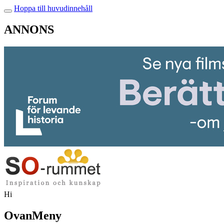
Hoppa till huvudinnehåll
ANNONS
Hi
OvanMeny