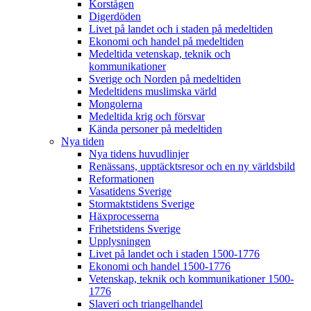
Korstågen
Digerdöden
Livet på landet och i staden på medeltiden
Ekonomi och handel på medeltiden
Medeltida vetenskap, teknik och
kommunikationer
Sverige och Norden på medeltiden
Medeltidens muslimska värld
Mongolerna
Medeltida krig och försvar
Kända personer på medeltiden
Nya tiden
Nya tidens huvudlinjer
Renässans, upptäcktsresor och en ny världsbild
Reformationen
Vasatidens Sverige
Stormaktstidens Sverige
Häxprocesserna
Frihetstidens Sverige
Upplysningen
Livet på landet och i staden 1500-1776
Ekonomi och handel 1500-1776
Vetenskap, teknik och kommunikationer 1500-
1776
Slaveri och triangelhandel