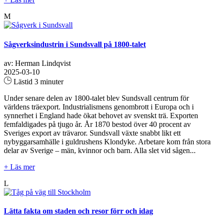
M
Sågverksindustrin i Sundsvall på 1800-talet
av: Herman Lindqvist
2025-03-10
Lästid 3 minuter
Under senare delen av 1800-talet blev Sundsvall centrum för
världens träexport. Industrialismens genombrott i Europa och i
synnerhet i England hade ökat behovet av svenskt trä. Exporten
femfaldigades på tjugo år. År 1870 bestod över 40 procent av
Sveriges export av trävaror. Sundsvall växte snabbt likt ett
nybyggarsamhälle i guldrushens Klondyke. Arbetare kom från stora
delar av Sverige – män, kvinnor och barn. Alla slet vid sågen...
+ Läs mer
L
Lätta fakta om staden och resor förr och idag