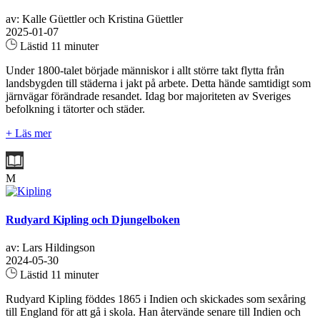
av: Kalle Güettler och Kristina Güettler
2025-01-07
Lästid 11 minuter
Under 1800-talet började människor i allt större takt flytta från
landsbygden till städerna i jakt på arbete. Detta hände samtidigt som
järnvägar förändrade resandet. Idag bor majoriteten av Sveriges
befolkning i tätorter och städer.
+ Läs mer
M
Rudyard Kipling och Djungelboken
av: Lars Hildingson
2024-05-30
Lästid 11 minuter
Rudyard Kipling föddes 1865 i Indien och skickades som sexåring
till England för att gå i skola. Han återvände senare till Indien och