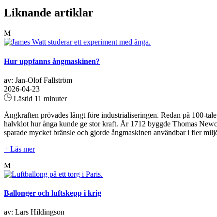
Liknande artiklar
M
Hur uppfanns ångmaskinen?
av: Jan-Olof Fallström
2026-04-23
Lästid 11 minuter
Ångkraften prövades långt före industrialiseringen. Redan på 100-ta
halvklot hur ånga kunde ge stor kraft. År 1712 byggde Thomas Newco
sparade mycket bränsle och gjorde ångmaskinen användbar i fler miljö
+ Läs mer
M
Ballonger och luftskepp i krig
av: Lars Hildingson