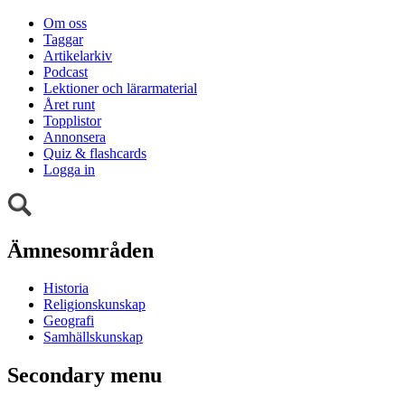
Om oss
Taggar
Artikelarkiv
Podcast
Lektioner och lärarmaterial
Året runt
Topplistor
Annonsera
Quiz & flashcards
Logga in
Ämnesområden
Historia
Religionskunskap
Geografi
Samhällskunskap
Secondary menu