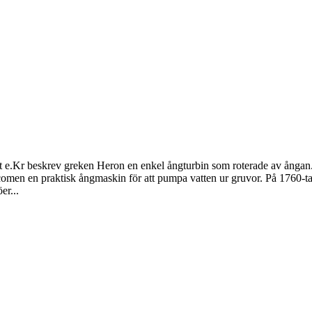
let e.Kr beskrev greken Heron en enkel ångturbin som roterade av ång
men en praktisk ångmaskin för att pumpa vatten ur gruvor. På 1760-ta
er...