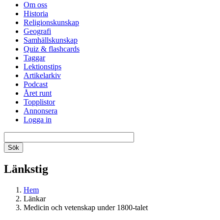
Om oss
Historia
Religionskunskap
Geografi
Samhällskunskap
Quiz & flashcards
Taggar
Lektionstips
Artikelarkiv
Podcast
Året runt
Topplistor
Annonsera
Logga in
Länkstig
Hem
Länkar
Medicin och vetenskap under 1800-talet