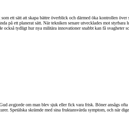
t som ett sätt att skapa bättre överblick och därmed öka kontrollen över
nda på ett planerat sätt. När tekniken senare utvecklades mot styrbara
e också tydligt hur nya militära innovationer snabbt kan få svagheter som
ud avgjorde om man blev sjuk eller fick vara frisk. Böner ansågs ofta
skurer. Spetälska skrämde med sina fruktansvärda symptom, och när dige