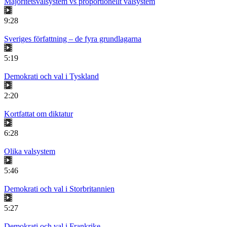
Majoritetsvalsystem vs proportionellt valsystem
9:28
Sveriges författning – de fyra grundlagarna
5:19
Demokrati och val i Tyskland
2:20
Kortfattat om diktatur
6:28
Olika valsystem
5:46
Demokrati och val i Storbritannien
5:27
Demokrati och val i Frankrike