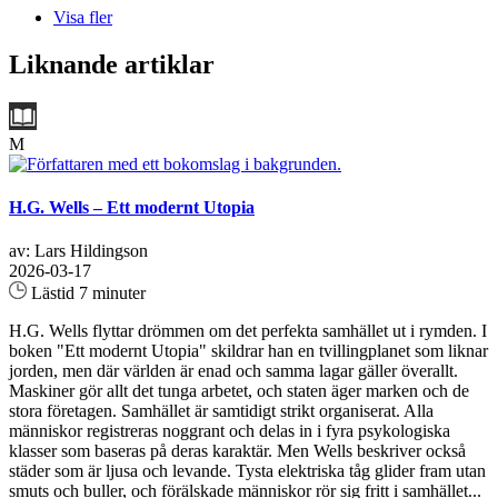
Visa fler
Liknande artiklar
M
H.G. Wells – Ett modernt Utopia
av: Lars Hildingson
2026-03-17
Lästid 7 minuter
H.G. Wells flyttar drömmen om det perfekta samhället ut i rymden. I
boken "Ett modernt Utopia" skildrar han en tvillingplanet som liknar
jorden, men där världen är enad och samma lagar gäller överallt.
Maskiner gör allt det tunga arbetet, och staten äger marken och de
stora företagen. Samhället är samtidigt strikt organiserat. Alla
människor registreras noggrant och delas in i fyra psykologiska
klasser som baseras på deras karaktär. Men Wells beskriver också
städer som är ljusa och levande. Tysta elektriska tåg glider fram utan
smuts och buller, och förälskade människor rör sig fritt i samhället...