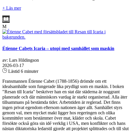
+ Läs mer
M
Étienne Cabets Icaria – utopi med samhället som maskin
av: Lars Hildingson
2026-03-17
Lästid 6 minuter
Fransmannen Étienne Cabet (1788-1856) drömde om ett
idealsamhälle som fungerade lika prydligt som en maskin. I boken
"Resan till Icaria" beskriver han en stat där städerna är noggrant
planerade och där människors vardag är starkt organiserad. Alla äter
tillsammans på bestämda tider. Arbetstiden är reglerad. Det finns
ingen privat egendom eftersom nationen äger allt. Samhället styrs
genom val, men mycket makt ligger hos regeringen och olika
kommittéer som bestämmer över mat, kläder och skola. Cabet
försökte också göra sin idé verklig i USA, men konflikter och hans
nästan diktatoriska ledarstil gjorde att projektet splittrades och till slut