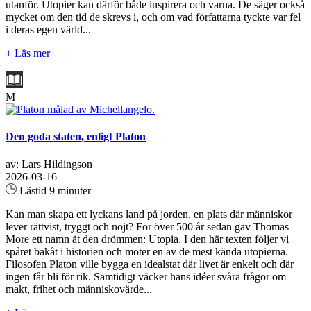
utanför. Utopier kan därför både inspirera och varna. De säger också
mycket om den tid de skrevs i, och om vad författarna tyckte var fel
i deras egen värld...
+ Läs mer
M
Den goda staten, enligt Platon
av: Lars Hildingson
2026-03-16
Lästid 9 minuter
Kan man skapa ett lyckans land på jorden, en plats där människor
lever rättvist, tryggt och nöjt? För över 500 år sedan gav Thomas
More ett namn åt den drömmen: Utopia. I den här texten följer vi
spåret bakåt i historien och möter en av de mest kända utopierna.
Filosofen Platon ville bygga en idealstat där livet är enkelt och där
ingen får bli för rik. Samtidigt väcker hans idéer svåra frågor om
makt, frihet och människovärde...