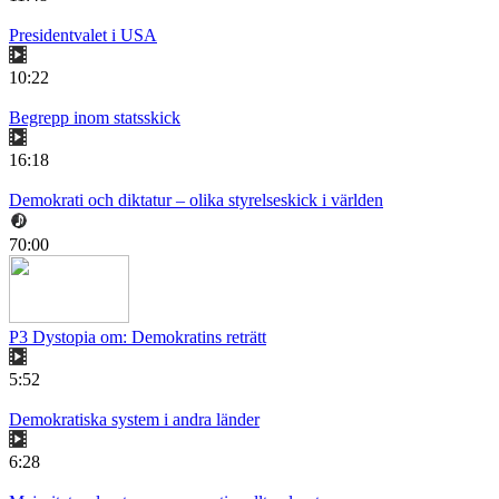
Presidentvalet i USA
10:22
Begrepp inom statsskick
16:18
Demokrati och diktatur – olika styrelseskick i världen
70:00
P3 Dystopia om: Demokratins reträtt
5:52
Demokratiska system i andra länder
6:28