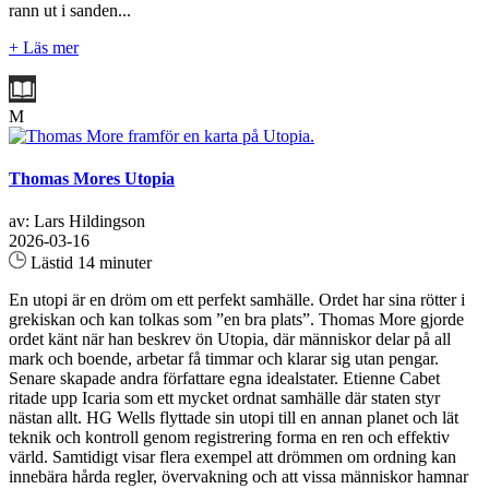
rann ut i sanden...
+ Läs mer
M
Thomas Mores Utopia
av: Lars Hildingson
2026-03-16
Lästid 14 minuter
En utopi är en dröm om ett perfekt samhälle. Ordet har sina rötter i
grekiskan och kan tolkas som ”en bra plats”. Thomas More gjorde
ordet känt när han beskrev ön Utopia, där människor delar på all
mark och boende, arbetar få timmar och klarar sig utan pengar.
Senare skapade andra författare egna idealstater. Etienne Cabet
ritade upp Icaria som ett mycket ordnat samhälle där staten styr
nästan allt. HG Wells flyttade sin utopi till en annan planet och lät
teknik och kontroll genom registrering forma en ren och effektiv
värld. Samtidigt visar flera exempel att drömmen om ordning kan
innebära hårda regler, övervakning och att vissa människor hamnar