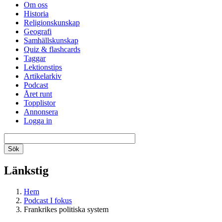
Om oss
Historia
Religionskunskap
Geografi
Samhällskunskap
Quiz & flashcards
Taggar
Lektionstips
Artikelarkiv
Podcast
Året runt
Topplistor
Annonsera
Logga in
Länkstig
Hem
Podcast I fokus
Frankrikes politiska system