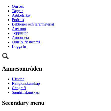
Om oss
Taggar
Artikelarkiv
Podcast
Lektioner och lärarmaterial
Året runt
Topplistor
Annonsera
Quiz & flashcards
Logga in
Ämnesområden
Historia
Religionskunskap
Geografi
Samhällskunskap
Secondary menu