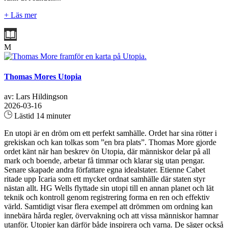
+ Läs mer
M
Thomas Mores Utopia
av: Lars Hildingson
2026-03-16
Lästid 14 minuter
En utopi är en dröm om ett perfekt samhälle. Ordet har sina rötter i
grekiskan och kan tolkas som ”en bra plats”. Thomas More gjorde
ordet känt när han beskrev ön Utopia, där människor delar på all
mark och boende, arbetar få timmar och klarar sig utan pengar.
Senare skapade andra författare egna idealstater. Etienne Cabet
ritade upp Icaria som ett mycket ordnat samhälle där staten styr
nästan allt. HG Wells flyttade sin utopi till en annan planet och lät
teknik och kontroll genom registrering forma en ren och effektiv
värld. Samtidigt visar flera exempel att drömmen om ordning kan
innebära hårda regler, övervakning och att vissa människor hamnar
utanför. Utopier kan därför både inspirera och varna. De säger också