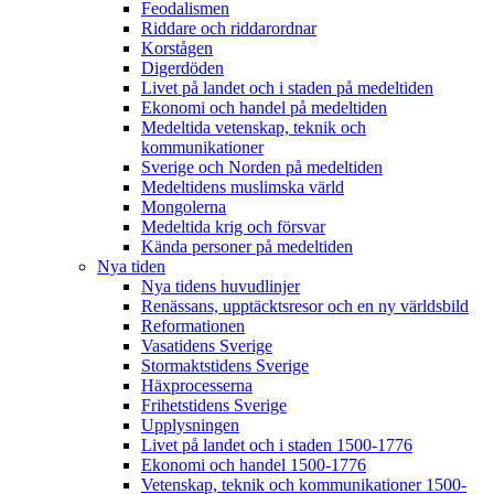
Feodalismen
Riddare och riddarordnar
Korstågen
Digerdöden
Livet på landet och i staden på medeltiden
Ekonomi och handel på medeltiden
Medeltida vetenskap, teknik och
kommunikationer
Sverige och Norden på medeltiden
Medeltidens muslimska värld
Mongolerna
Medeltida krig och försvar
Kända personer på medeltiden
Nya tiden
Nya tidens huvudlinjer
Renässans, upptäcktsresor och en ny världsbild
Reformationen
Vasatidens Sverige
Stormaktstidens Sverige
Häxprocesserna
Frihetstidens Sverige
Upplysningen
Livet på landet och i staden 1500-1776
Ekonomi och handel 1500-1776
Vetenskap, teknik och kommunikationer 1500-