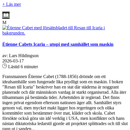
+ Läs mer
M
Étienne Cabets Icaria – utopi med samhället som maskin
av: Lars Hildingson
2026-03-17
Lästid 6 minuter
Fransmannen Étienne Cabet (1788-1856) drömde om ett
idealsamhälle som fungerade lika prydligt som en maskin. I boken
"Resan till Icaria" beskriver han en stat där städerna är noggrant
planerade och där människors vardag är starkt organiserad. Alla äter
tillsammans på bestämda tider. Arbetstiden är reglerad. Det finns
ingen privat egendom eftersom nationen äger allt. Samhället styrs
genom val, men mycket makt ligger hos regeringen och olika
kommittéer som bestämmer över mat, kläder och skola. Cabet
försökte också göra sin idé verklig i USA, men konflikter och hans
nästan diktatoriska ledarstil gjorde att projektet splittrades och till slut
rann ut i sanden...