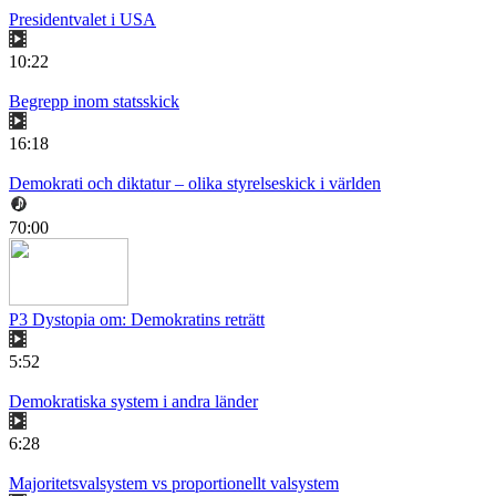
Presidentvalet i USA
10:22
Begrepp inom statsskick
16:18
Demokrati och diktatur – olika styrelseskick i världen
70:00
P3 Dystopia om: Demokratins reträtt
5:52
Demokratiska system i andra länder
6:28
Majoritetsvalsystem vs proportionellt valsystem