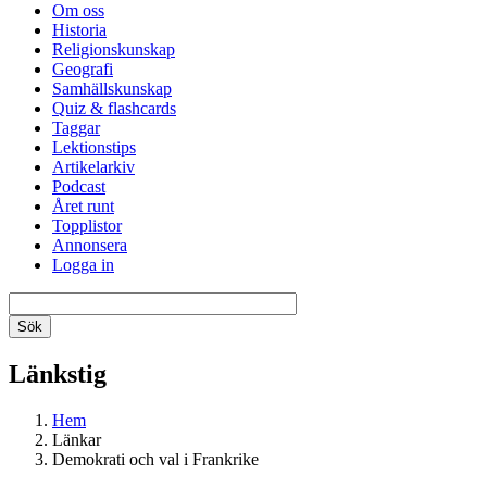
Om oss
Historia
Religionskunskap
Geografi
Samhällskunskap
Quiz & flashcards
Taggar
Lektionstips
Artikelarkiv
Podcast
Året runt
Topplistor
Annonsera
Logga in
Länkstig
Hem
Länkar
Demokrati och val i Frankrike