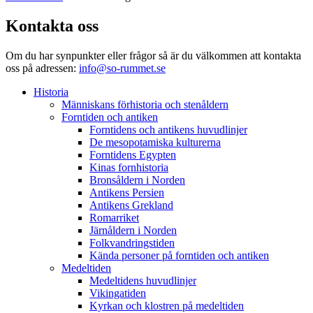
Kontakta oss
Om du har synpunkter eller frågor så är du välkommen att kontakta
oss på adressen:
info@so-rummet.se
Historia
Människans förhistoria och stenåldern
Forntiden och antiken
Forntidens och antikens huvudlinjer
De mesopotamiska kulturerna
Forntidens Egypten
Kinas fornhistoria
Bronsåldern i Norden
Antikens Persien
Antikens Grekland
Romarriket
Järnåldern i Norden
Folkvandringstiden
Kända personer på forntiden och antiken
Medeltiden
Medeltidens huvudlinjer
Vikingatiden
Kyrkan och klostren på medeltiden