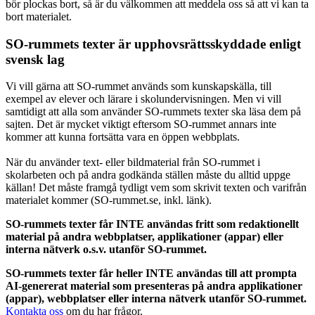
bör plockas bort, så är du välkommen att meddela oss så att vi kan ta
bort materialet.
SO-rummets texter är upphovsrättsskyddade enligt
svensk lag
Vi vill gärna att SO-rummet används som kunskapskälla, till
exempel av elever och lärare i skolundervisningen. Men vi vill
samtidigt att alla som använder SO-rummets texter ska läsa dem på
sajten. Det är mycket viktigt eftersom SO-rummet annars inte
kommer att kunna fortsätta vara en öppen webbplats.
När du använder text- eller bildmaterial från SO-rummet i
skolarbeten och på andra godkända ställen måste du alltid uppge
källan! Det måste framgå tydligt vem som skrivit texten och varifrån
materialet kommer (SO-rummet.se, inkl. länk).
SO-rummets texter får INTE användas fritt som redaktionellt
material på andra webbplatser, applikationer (appar) eller
interna nätverk o.s.v. utanför SO-rummet.
SO-rummets texter får heller INTE användas till att prompta
AI-genererat material som presenteras på andra applikationer
(appar), webbplatser eller interna nätverk utanför SO-rummet.
Kontakta oss
om du har frågor.