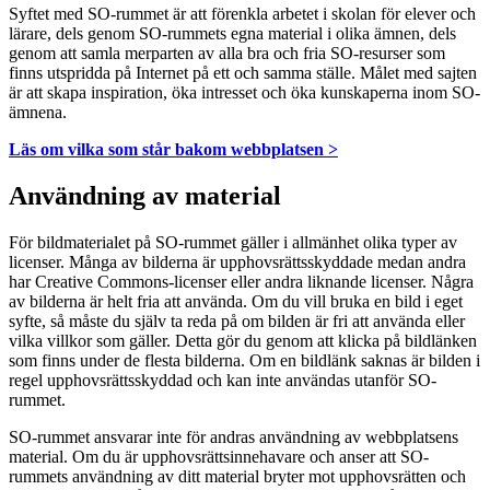
Syftet med SO-rummet är att förenkla arbetet i skolan för elever och
lärare, dels genom SO-rummets egna material i olika ämnen, dels
genom att samla merparten av alla bra och fria SO-resurser som
finns utspridda på Internet på ett och samma ställe. Målet med sajten
är att skapa inspiration, öka intresset och öka kunskaperna inom SO-
ämnena.
Läs om vilka som står bakom webbplatsen >
Användning av material
För bildmaterialet på SO-rummet gäller i allmänhet olika typer av
licenser. Många av bilderna är upphovsrättsskyddade medan andra
har Creative Commons-licenser eller andra liknande licenser. Några
av bilderna är helt fria att använda. Om du vill bruka en bild i eget
syfte, så måste du själv ta reda på om bilden är fri att använda eller
vilka villkor som gäller. Detta gör du genom att klicka på bildlänken
som finns under de flesta bilderna. Om en bildlänk saknas är bilden i
regel upphovsrättsskyddad och kan inte användas utanför SO-
rummet.
SO-rummet ansvarar inte för andras användning av webbplatsens
material. Om du är upphovsrättsinnehavare och anser att SO-
rummets användning av ditt material bryter mot upphovsrätten och