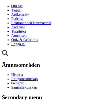
Om oss
Taggar
Artikelarkiv
Podcast
Lektioner och lärarmaterial
Året runt
Topplistor
Annonsera
Quiz & flashcards
Logga in
Ämnesområden
Historia
Religionskunskap
Geografi
Samhällskunskap
Secondary menu