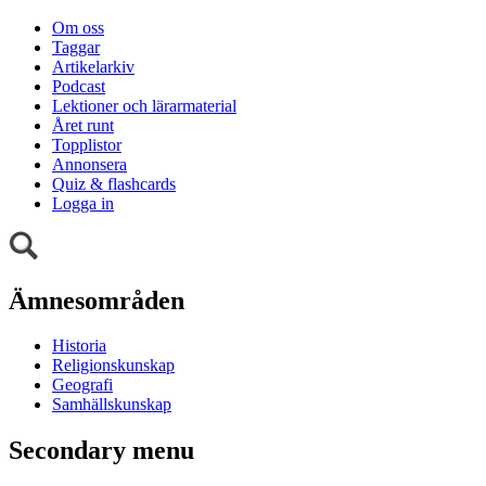
Om oss
Taggar
Artikelarkiv
Podcast
Lektioner och lärarmaterial
Året runt
Topplistor
Annonsera
Quiz & flashcards
Logga in
Ämnesområden
Historia
Religionskunskap
Geografi
Samhällskunskap
Secondary menu