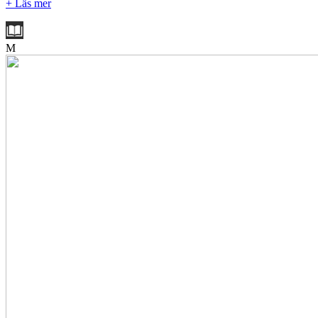
+ Läs mer
M