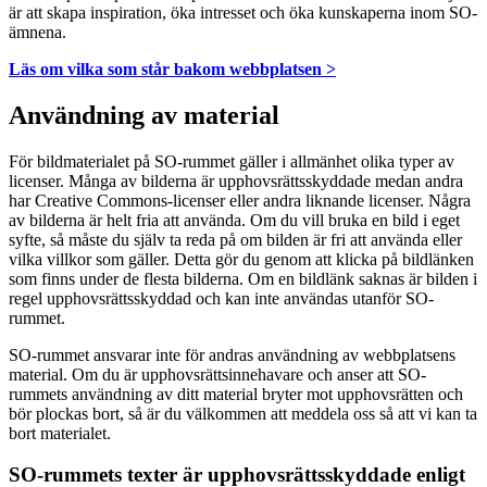
är att skapa inspiration, öka intresset och öka kunskaperna inom SO-
ämnena.
Läs om vilka som står bakom webbplatsen >
Användning av material
För bildmaterialet på SO-rummet gäller i allmänhet olika typer av
licenser. Många av bilderna är upphovsrättsskyddade medan andra
har Creative Commons-licenser eller andra liknande licenser. Några
av bilderna är helt fria att använda. Om du vill bruka en bild i eget
syfte, så måste du själv ta reda på om bilden är fri att använda eller
vilka villkor som gäller. Detta gör du genom att klicka på bildlänken
som finns under de flesta bilderna. Om en bildlänk saknas är bilden i
regel upphovsrättsskyddad och kan inte användas utanför SO-
rummet.
SO-rummet ansvarar inte för andras användning av webbplatsens
material. Om du är upphovsrättsinnehavare och anser att SO-
rummets användning av ditt material bryter mot upphovsrätten och
bör plockas bort, så är du välkommen att meddela oss så att vi kan ta
bort materialet.
SO-rummets texter är upphovsrättsskyddade enligt