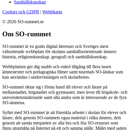
Samhällskunskap
Cookies och GDPR
|
Webbkarta
© 2026 SO-rummet.se
Om SO-rummet
SO-rummet är en gratis digital lärresurs och Sveriges mest
välsorterade webbplats för skolans samhällsorienterade ämnen:
historia, religionskunskap, geografi och samhällskunskap.
Webbplatsen ger dig snabb och enkel tillgång till flera tusen
ämnestexter och pedagogiska filmer samt tusentals SO-länkar som
kan användas i undervisningen och skolarbeten.
SO-rummet riktar sig i första hand till elever och lärare på
mellanstadiet, högstadiet och gymnasiet, men även till högskole- och
universitetsstuderande samt alla andra som är intresserade av de fyra
SO-ämnena.
Syftet med SO-rummet är att förenkla arbetet i skolan för elever och
lärare, dels genom SO-rummets egna material i olika ämnen, dels
genom att samla merparten av alla bra och fria SO-resurser som
finns utspridda på Internet på ett och samma ställe. Målet med sajten