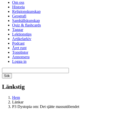
Om oss
Historia
Religionskunskap
Geografi
Samhällskunskap
Quiz & flashcards
Taggar
Lektionstips
Artikelarkiv
Podcast
Året runt
Topplistor
Annonsera
Logga in
Länkstig
Hem
Länkar
P3 Dystopia om: Det sjätte massutdöendet