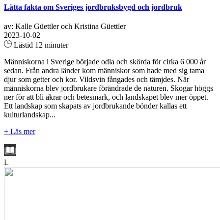
Lätta fakta om Sveriges jordbruksbygd och jordbruk
av: Kalle Güettler och Kristina Güettler
2023-10-02
Lästid 12 minuter
Människorna i Sverige började odla och skörda för cirka 6 000 år
sedan. Från andra länder kom människor som hade med sig tama
djur som getter och kor. Vildsvin fångades och tämjdes. När
människorna blev jordbrukare förändrade de naturen. Skogar höggs
ner för att bli åkrar och betesmark, och landskapet blev mer öppet.
Ett landskap som skapats av jordbrukande bönder kallas ett
kulturlandskap...
+ Läs mer
L