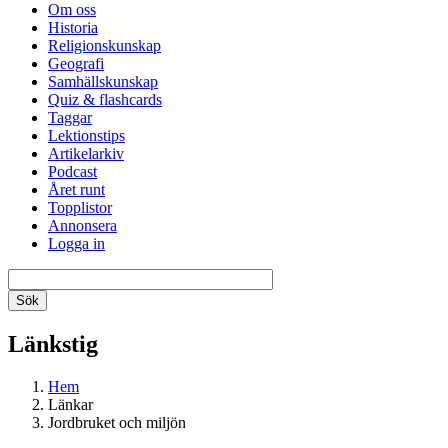
Om oss
Historia
Religionskunskap
Geografi
Samhällskunskap
Quiz & flashcards
Taggar
Lektionstips
Artikelarkiv
Podcast
Året runt
Topplistor
Annonsera
Logga in
Länkstig
Hem
Länkar
Jordbruket och miljön