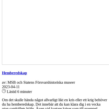
Hemberedskap
av: MSB och Statens Försvarshistoriska museer
2023-04-11
Lästid 6 minuter
Om det skulle hända något allvarligt likt en kris eller ett krig behöver
du ha hemberedskap. Det innebär att du kan klara dig i en vecka
utan samhällets hjälp. Även vid kortare kriser som till exempel