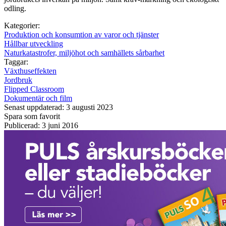
odling.
Kategorier:
Produktion och konsumtion av varor och tjänster
Hållbar utveckling
Naturkatastrofer, miljöhot och samhällets sårbarhet
Taggar:
Växthuseffekten
Jordbruk
Flipped Classroom
Dokumentär och film
Senast uppdaterad: 3 augusti 2023
Spara som favorit
Publicerad: 3 juni 2016