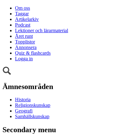
Om oss
Taggar
Artikelarkiv
Podcast
Lektioner och lärarmaterial
Året runt
Topplistor
Annonsera
Quiz & flashcards
Logga in
Ämnesområden
Historia
Religionskunskap
Geografi
Samhällskunskap
Secondary menu