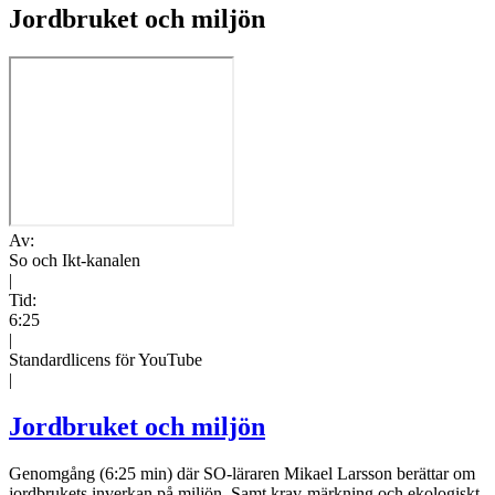
Jordbruket och miljön
Av:
So och Ikt-kanalen
|
Tid:
6:25
|
Standardlicens för YouTube
|
Jordbruket och miljön
Genomgång (6:25 min) där SO-läraren Mikael Larsson berättar om
jordbrukets inverkan på miljön. Samt krav-märkning och ekologiskt