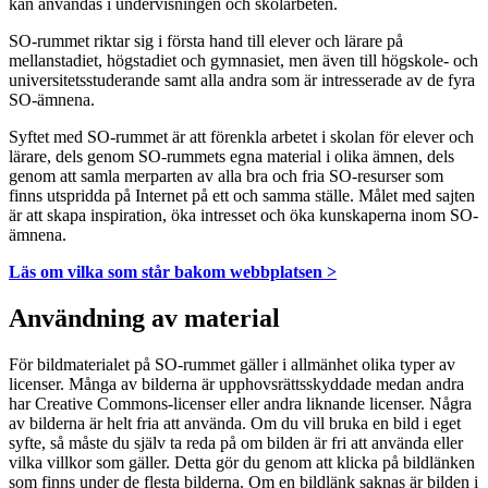
kan användas i undervisningen och skolarbeten.
SO-rummet riktar sig i första hand till elever och lärare på
mellanstadiet, högstadiet och gymnasiet, men även till högskole- och
universitetsstuderande samt alla andra som är intresserade av de fyra
SO-ämnena.
Syftet med SO-rummet är att förenkla arbetet i skolan för elever och
lärare, dels genom SO-rummets egna material i olika ämnen, dels
genom att samla merparten av alla bra och fria SO-resurser som
finns utspridda på Internet på ett och samma ställe. Målet med sajten
är att skapa inspiration, öka intresset och öka kunskaperna inom SO-
ämnena.
Läs om vilka som står bakom webbplatsen >
Användning av material
För bildmaterialet på SO-rummet gäller i allmänhet olika typer av
licenser. Många av bilderna är upphovsrättsskyddade medan andra
har Creative Commons-licenser eller andra liknande licenser. Några
av bilderna är helt fria att använda. Om du vill bruka en bild i eget
syfte, så måste du själv ta reda på om bilden är fri att använda eller
vilka villkor som gäller. Detta gör du genom att klicka på bildlänken
som finns under de flesta bilderna. Om en bildlänk saknas är bilden i