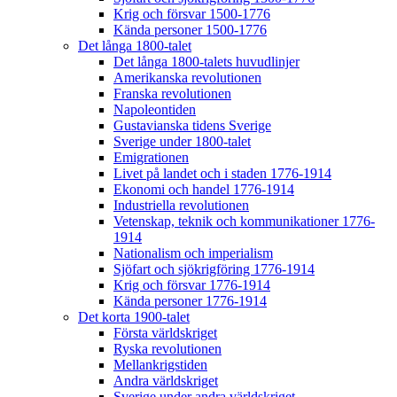
Krig och försvar 1500-1776
Kända personer 1500-1776
Det långa 1800-talet
Det långa 1800-talets huvudlinjer
Amerikanska revolutionen
Franska revolutionen
Napoleontiden
Gustavianska tidens Sverige
Sverige under 1800-talet
Emigrationen
Livet på landet och i staden 1776-1914
Ekonomi och handel 1776-1914
Industriella revolutionen
Vetenskap, teknik och kommunikationer 1776-
1914
Nationalism och imperialism
Sjöfart och sjökrigföring 1776-1914
Krig och försvar 1776-1914
Kända personer 1776-1914
Det korta 1900-talet
Första världskriget
Ryska revolutionen
Mellankrigstiden
Andra världskriget
Sverige under andra världskriget