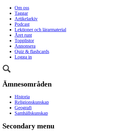
Om oss
Taggar
Artikelarkiv
Podcast
Lektioner och lärarmaterial
Året runt
Topplistor
Annonsera
Quiz & flashcards
Logga in
Ämnesområden
Historia
Religionskunskap
Geografi
Samhällskunskap
Secondary menu