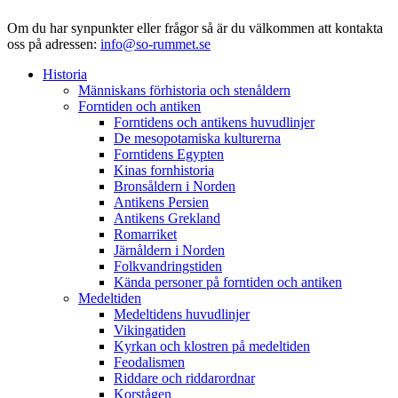
Om du har synpunkter eller frågor så är du välkommen att kontakta
oss på adressen:
info@so-rummet.se
Historia
Människans förhistoria och stenåldern
Forntiden och antiken
Forntidens och antikens huvudlinjer
De mesopotamiska kulturerna
Forntidens Egypten
Kinas fornhistoria
Bronsåldern i Norden
Antikens Persien
Antikens Grekland
Romarriket
Järnåldern i Norden
Folkvandringstiden
Kända personer på forntiden och antiken
Medeltiden
Medeltidens huvudlinjer
Vikingatiden
Kyrkan och klostren på medeltiden
Feodalismen
Riddare och riddarordnar
Korstågen