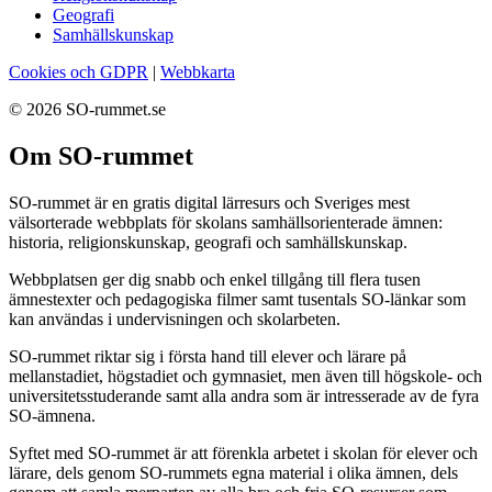
Geografi
Samhällskunskap
Cookies och GDPR
|
Webbkarta
© 2026 SO-rummet.se
Om SO-rummet
SO-rummet är en gratis digital lärresurs och Sveriges mest
välsorterade webbplats för skolans samhällsorienterade ämnen:
historia, religionskunskap, geografi och samhällskunskap.
Webbplatsen ger dig snabb och enkel tillgång till flera tusen
ämnestexter och pedagogiska filmer samt tusentals SO-länkar som
kan användas i undervisningen och skolarbeten.
SO-rummet riktar sig i första hand till elever och lärare på
mellanstadiet, högstadiet och gymnasiet, men även till högskole- och
universitetsstuderande samt alla andra som är intresserade av de fyra
SO-ämnena.
Syftet med SO-rummet är att förenkla arbetet i skolan för elever och
lärare, dels genom SO-rummets egna material i olika ämnen, dels