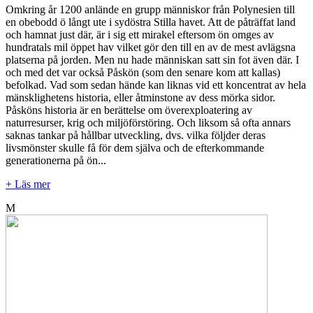
Omkring år 1200 anlände en grupp människor från Polynesien till
en obebodd ö långt ute i sydöstra Stilla havet. Att de påträffat land
och hamnat just där, är i sig ett mirakel eftersom ön omges av
hundratals mil öppet hav vilket gör den till en av de mest avlägsna
platserna på jorden. Men nu hade människan satt sin fot även där. I
och med det var också Påskön (som den senare kom att kallas)
befolkad. Vad som sedan hände kan liknas vid ett koncentrat av hela
mänsklighetens historia, eller åtminstone av dess mörka sidor.
Påsköns historia är en berättelse om överexploatering av
naturresurser, krig och miljöförstöring. Och liksom så ofta annars
saknas tankar på hållbar utveckling, dvs. vilka följder deras
livsmönster skulle få för dem själva och de efterkommande
generationerna på ön...
+ Läs mer
M