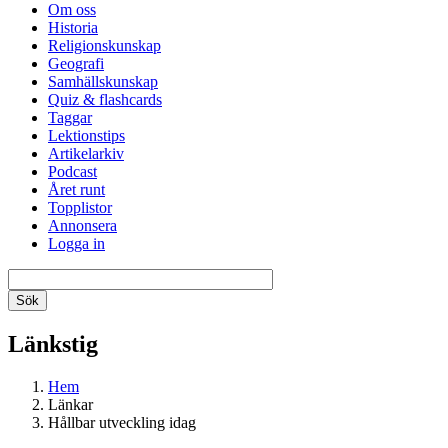
Om oss
Historia
Religionskunskap
Geografi
Samhällskunskap
Quiz & flashcards
Taggar
Lektionstips
Artikelarkiv
Podcast
Året runt
Topplistor
Annonsera
Logga in
Länkstig
Hem
Länkar
Hållbar utveckling idag