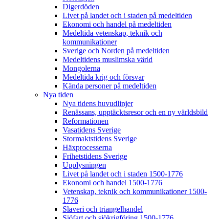
Digerdöden
Livet på landet och i staden på medeltiden
Ekonomi och handel på medeltiden
Medeltida vetenskap, teknik och
kommunikationer
Sverige och Norden på medeltiden
Medeltidens muslimska värld
Mongolerna
Medeltida krig och försvar
Kända personer på medeltiden
Nya tiden
Nya tidens huvudlinjer
Renässans, upptäcktsresor och en ny världsbild
Reformationen
Vasatidens Sverige
Stormaktstidens Sverige
Häxprocesserna
Frihetstidens Sverige
Upplysningen
Livet på landet och i staden 1500-1776
Ekonomi och handel 1500-1776
Vetenskap, teknik och kommunikationer 1500-
1776
Slaveri och triangelhandel
Sjöfart och sjökrigföring 1500-1776