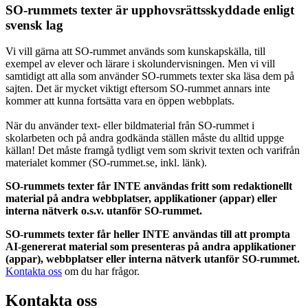
SO-rummets texter är upphovsrättsskyddade enligt
svensk lag
Vi vill gärna att SO-rummet används som kunskapskälla, till
exempel av elever och lärare i skolundervisningen. Men vi vill
samtidigt att alla som använder SO-rummets texter ska läsa dem på
sajten. Det är mycket viktigt eftersom SO-rummet annars inte
kommer att kunna fortsätta vara en öppen webbplats.
När du använder text- eller bildmaterial från SO-rummet i
skolarbeten och på andra godkända ställen måste du alltid uppge
källan! Det måste framgå tydligt vem som skrivit texten och varifrån
materialet kommer (SO-rummet.se, inkl. länk).
SO-rummets texter får INTE användas fritt som redaktionellt
material på andra webbplatser, applikationer (appar) eller
interna nätverk o.s.v. utanför SO-rummet.
SO-rummets texter får heller INTE användas till att prompta
AI-genererat material som presenteras på andra applikationer
(appar), webbplatser eller interna nätverk utanför SO-rummet.
Kontakta oss
om du har frågor.
Kontakta oss