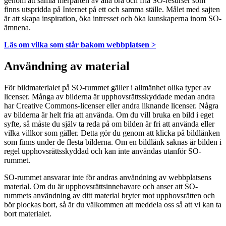
genom att samla merparten av alla bra och fria SO-resurser som
finns utspridda på Internet på ett och samma ställe. Målet med sajten
är att skapa inspiration, öka intresset och öka kunskaperna inom SO-
ämnena.
Läs om vilka som står bakom webbplatsen >
Användning av material
För bildmaterialet på SO-rummet gäller i allmänhet olika typer av
licenser. Många av bilderna är upphovsrättsskyddade medan andra
har Creative Commons-licenser eller andra liknande licenser. Några
av bilderna är helt fria att använda. Om du vill bruka en bild i eget
syfte, så måste du själv ta reda på om bilden är fri att använda eller
vilka villkor som gäller. Detta gör du genom att klicka på bildlänken
som finns under de flesta bilderna. Om en bildlänk saknas är bilden i
regel upphovsrättsskyddad och kan inte användas utanför SO-
rummet.
SO-rummet ansvarar inte för andras användning av webbplatsens
material. Om du är upphovsrättsinnehavare och anser att SO-
rummets användning av ditt material bryter mot upphovsrätten och
bör plockas bort, så är du välkommen att meddela oss så att vi kan ta
bort materialet.