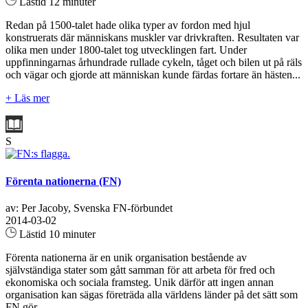
Lästid 12 minuter
Redan på 1500-talet hade olika typer av fordon med hjul
konstruerats där människans muskler var drivkraften. Resultaten var
olika men under 1800-talet tog utvecklingen fart. Under
uppfinningarnas århundrade rullade cykeln, tåget och bilen ut på räls
och vägar och gjorde att människan kunde färdas fortare än hästen...
+ Läs mer
S
Förenta nationerna (FN)
av: Per Jacoby, Svenska FN-förbundet
2014-03-02
Lästid 10 minuter
Förenta nationerna är en unik organisation bestående av
självständiga stater som gått samman för att arbeta för fred och
ekonomiska och sociala framsteg. Unik därför att ingen annan
organisation kan sägas företräda alla världens länder på det sätt som
FN gör...