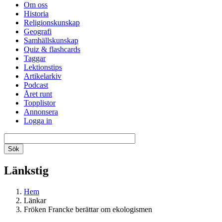
Om oss
Historia
Religionskunskap
Geografi
Samhällskunskap
Quiz & flashcards
Taggar
Lektionstips
Artikelarkiv
Podcast
Året runt
Topplistor
Annonsera
Logga in
Länkstig
Hem
Länkar
Fröken Francke berättar om ekologismen