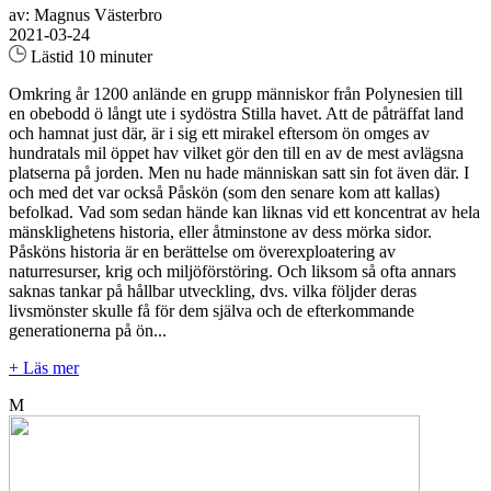
av: Magnus Västerbro
2021-03-24
Lästid 10 minuter
Omkring år 1200 anlände en grupp människor från Polynesien till
en obebodd ö långt ute i sydöstra Stilla havet. Att de påträffat land
och hamnat just där, är i sig ett mirakel eftersom ön omges av
hundratals mil öppet hav vilket gör den till en av de mest avlägsna
platserna på jorden. Men nu hade människan satt sin fot även där. I
och med det var också Påskön (som den senare kom att kallas)
befolkad. Vad som sedan hände kan liknas vid ett koncentrat av hela
mänsklighetens historia, eller åtminstone av dess mörka sidor.
Påsköns historia är en berättelse om överexploatering av
naturresurser, krig och miljöförstöring. Och liksom så ofta annars
saknas tankar på hållbar utveckling, dvs. vilka följder deras
livsmönster skulle få för dem själva och de efterkommande
generationerna på ön...
+ Läs mer
M