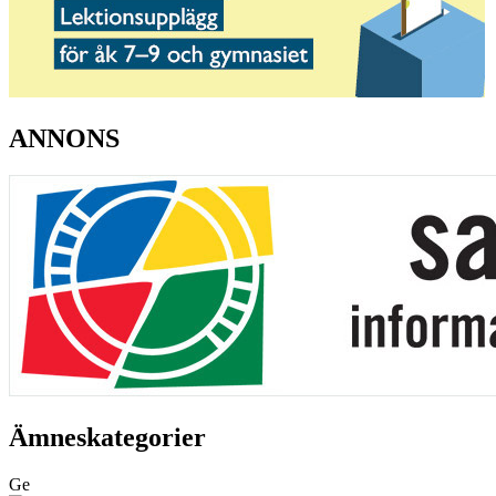
ANNONS
Ämneskategorier
Ge