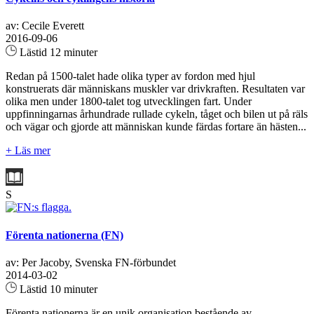
av: Cecile Everett
2016-09-06
Lästid 12 minuter
Redan på 1500-talet hade olika typer av fordon med hjul
konstruerats där människans muskler var drivkraften. Resultaten var
olika men under 1800-talet tog utvecklingen fart. Under
uppfinningarnas århundrade rullade cykeln, tåget och bilen ut på räls
och vägar och gjorde att människan kunde färdas fortare än hästen...
+ Läs mer
S
Förenta nationerna (FN)
av: Per Jacoby, Svenska FN-förbundet
2014-03-02
Lästid 10 minuter
Förenta nationerna är en unik organisation bestående av