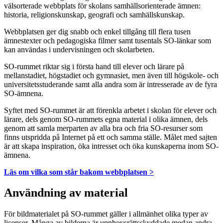
välsorterade webbplats för skolans samhällsorienterade ämnen:
historia, religionskunskap, geografi och samhällskunskap.
Webbplatsen ger dig snabb och enkel tillgång till flera tusen
ämnestexter och pedagogiska filmer samt tusentals SO-länkar som
kan användas i undervisningen och skolarbeten.
SO-rummet riktar sig i första hand till elever och lärare på
mellanstadiet, högstadiet och gymnasiet, men även till högskole- och
universitetsstuderande samt alla andra som är intresserade av de fyra
SO-ämnena.
Syftet med SO-rummet är att förenkla arbetet i skolan för elever och
lärare, dels genom SO-rummets egna material i olika ämnen, dels
genom att samla merparten av alla bra och fria SO-resurser som
finns utspridda på Internet på ett och samma ställe. Målet med sajten
är att skapa inspiration, öka intresset och öka kunskaperna inom SO-
ämnena.
Läs om vilka som står bakom webbplatsen >
Användning av material
För bildmaterialet på SO-rummet gäller i allmänhet olika typer av
licenser. Många av bilderna är upphovsrättsskyddade medan andra