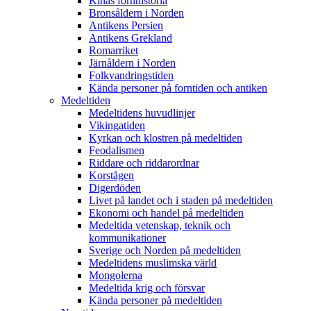
Kinas fornhistoria
Bronsåldern i Norden
Antikens Persien
Antikens Grekland
Romarriket
Järnåldern i Norden
Folkvandringstiden
Kända personer på forntiden och antiken
Medeltiden
Medeltidens huvudlinjer
Vikingatiden
Kyrkan och klostren på medeltiden
Feodalismen
Riddare och riddarordnar
Korstågen
Digerdöden
Livet på landet och i staden på medeltiden
Ekonomi och handel på medeltiden
Medeltida vetenskap, teknik och
kommunikationer
Sverige och Norden på medeltiden
Medeltidens muslimska värld
Mongolerna
Medeltida krig och försvar
Kända personer på medeltiden