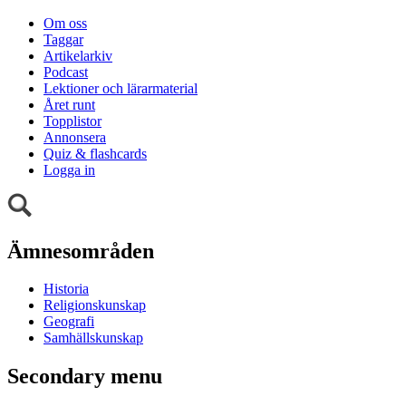
Om oss
Taggar
Artikelarkiv
Podcast
Lektioner och lärarmaterial
Året runt
Topplistor
Annonsera
Quiz & flashcards
Logga in
Ämnesområden
Historia
Religionskunskap
Geografi
Samhällskunskap
Secondary menu