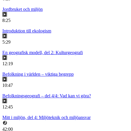
Jordbruket och miljön
8:25
Introduktion till ekologism
5:29
En geografisk modell, del 2: Kulturgeografi
12:19
Befolkning i världen – viktiga begrepp
10:47
Befolkningsgeografi – del 4/4: Vad kan vi göra?
12:45
Mitt i miljön, del 4: Miljöteknik och miljöansvar
42:00