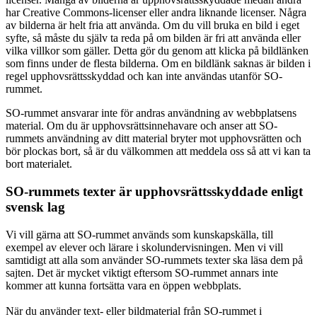
har Creative Commons-licenser eller andra liknande licenser. Några
av bilderna är helt fria att använda. Om du vill bruka en bild i eget
syfte, så måste du själv ta reda på om bilden är fri att använda eller
vilka villkor som gäller. Detta gör du genom att klicka på bildlänken
som finns under de flesta bilderna. Om en bildlänk saknas är bilden i
regel upphovsrättsskyddad och kan inte användas utanför SO-
rummet.
SO-rummet ansvarar inte för andras användning av webbplatsens
material. Om du är upphovsrättsinnehavare och anser att SO-
rummets användning av ditt material bryter mot upphovsrätten och
bör plockas bort, så är du välkommen att meddela oss så att vi kan ta
bort materialet.
SO-rummets texter är upphovsrättsskyddade enligt
svensk lag
Vi vill gärna att SO-rummet används som kunskapskälla, till
exempel av elever och lärare i skolundervisningen. Men vi vill
samtidigt att alla som använder SO-rummets texter ska läsa dem på
sajten. Det är mycket viktigt eftersom SO-rummet annars inte
kommer att kunna fortsätta vara en öppen webbplats.
När du använder text- eller bildmaterial från SO-rummet i