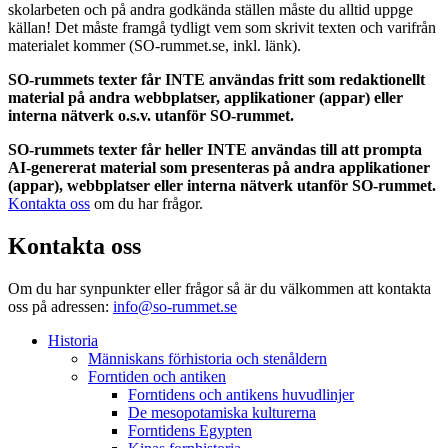
skolarbeten och på andra godkända ställen måste du alltid uppge
källan! Det måste framgå tydligt vem som skrivit texten och varifrån
materialet kommer (SO-rummet.se, inkl. länk).
SO-rummets texter får INTE användas fritt som redaktionellt
material på andra webbplatser, applikationer (appar) eller
interna nätverk o.s.v. utanför SO-rummet.
SO-rummets texter får heller INTE användas till att prompta
AI-genererat material som presenteras på andra applikationer
(appar), webbplatser eller interna nätverk utanför SO-rummet.
Kontakta oss
om du har frågor.
Kontakta oss
Om du har synpunkter eller frågor så är du välkommen att kontakta
oss på adressen:
info@so-rummet.se
Historia
Människans förhistoria och stenåldern
Forntiden och antiken
Forntidens och antikens huvudlinjer
De mesopotamiska kulturerna
Forntidens Egypten