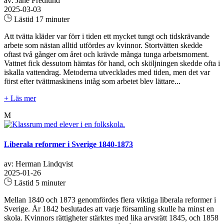
av: Jane Fredlund
2025-03-03
Lästid 17 minuter
Att tvätta kläder var förr i tiden ett mycket tungt och tidskrävande
arbete som nästan alltid utfördes av kvinnor. Stortvätten skedde
oftast två gånger om året och krävde många tunga arbetsmoment.
Vattnet fick dessutom hämtas för hand, och sköljningen skedde ofta i
iskalla vattendrag. Metoderna utvecklades med tiden, men det var
först efter tvättmaskinens intåg som arbetet blev lättare...
+ Läs mer
M
Liberala reformer i Sverige 1840-1873
av: Herman Lindqvist
2025-01-26
Lästid 5 minuter
Mellan 1840 och 1873 genomfördes flera viktiga liberala reformer i
Sverige. År 1842 beslutades att varje församling skulle ha minst en
skola. Kvinnors rättigheter stärktes med lika arvsrätt 1845, och 1858