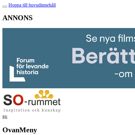
Hoppa till huvudinnehåll
ANNONS
Hi
OvanMeny