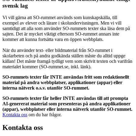
svensk lag
Vi vill gärna att SO-rummet används som kunskapskälla, till
exempel av elever och lärare i skolundervisningen. Men vi vill
samtidigt att alla som använder SO-rummets texter ska läsa dem på
sajten. Det är mycket viktigt eftersom SO-rummet annars inte
kommer att kunna fortsätta vara en öppen webbplats.
När du använder text- eller bildmaterial från SO-rummet i
skolarbeten och på andra godkända ställen måste du alltid uppge
källan! Det måste framgå tydligt vem som skrivit texten och varifrån
materialet kommer (SO-rummet.se, inkl. länk).
SO-rummets texter får INTE användas fritt som redaktionellt
material på andra webbplatser, applikationer (appar) eller
interna nätverk o.s.v. utanför SO-rummet.
SO-rummets texter får heller INTE användas till att prompta
AI-genererat material som presenteras på andra applikationer
(appar), webbplatser eller interna nätverk utanför SO-rummet.
Kontakta oss
om du har frågor.
Kontakta oss