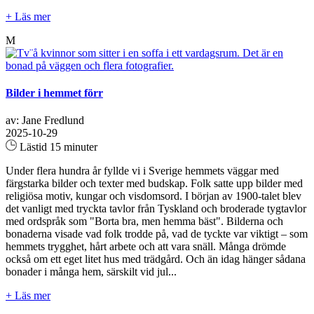
+ Läs mer
M
Bilder i hemmet förr
av: Jane Fredlund
2025-10-29
Lästid 15 minuter
Under flera hundra år fyllde vi i Sverige hemmets väggar med
färgstarka bilder och texter med budskap. Folk satte upp bilder med
religiösa motiv, kungar och visdomsord. I början av 1900-talet blev
det vanligt med tryckta tavlor från Tyskland och broderade tygtavlor
med ordspråk som "Borta bra, men hemma bäst". Bilderna och
bonaderna visade vad folk trodde på, vad de tyckte var viktigt – som
hemmets trygghet, hårt arbete och att vara snäll. Många drömde
också om ett eget litet hus med trädgård. Och än idag hänger sådana
bonader i många hem, särskilt vid jul...
+ Läs mer