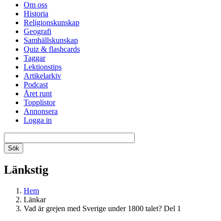
Om oss
Historia
Religionskunskap
Geografi
Samhällskunskap
Quiz & flashcards
Taggar
Lektionstips
Artikelarkiv
Podcast
Året runt
Topplistor
Annonsera
Logga in
Länkstig
Hem
Länkar
Vad är grejen med Sverige under 1800 talet? Del 1