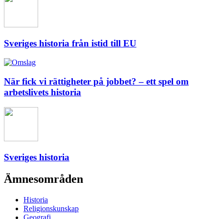
Sveriges historia från istid till EU
När fick vi rättigheter på jobbet? – ett spel om
arbetslivets historia
Sveriges historia
Ämnesområden
Historia
Religionskunskap
Geografi