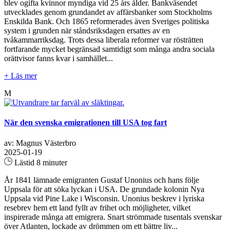
blev ogifta kvinnor myndiga vid 25 års ålder. Bankväsendet
utvecklades genom grundandet av affärsbanker som Stockholms
Enskilda Bank. Och 1865 reformerades även Sveriges politiska
system i grunden när ståndsriksdagen ersattes av en
tvåkammarriksdag. Trots dessa liberala reformer var rösträtten
fortfarande mycket begränsad samtidigt som många andra sociala
orättvisor fanns kvar i samhället...
+ Läs mer
M
När den svenska emigrationen till USA tog fart
av: Magnus Västerbro
2025-01-19
Lästid 8 minuter
År 1841 lämnade emigranten Gustaf Unonius och hans följe
Uppsala för att söka lyckan i USA. De grundade kolonin Nya
Uppsala vid Pine Lake i Wisconsin. Unonius beskrev i lyriska
resebrev hem ett land fyllt av frihet och möjligheter, vilket
inspirerade många att emigrera. Snart strömmade tusentals svenskar
över Atlanten, lockade av drömmen om ett bättre liv...