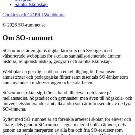
Samhällskunskap
Cookies och GDPR
|
Webbkarta
© 2026 SO-rummet.se
Om SO-rummet
SO-rummet är en gratis digital lärresurs och Sveriges mest
välsorterade webbplats för skolans samhällsorienterade ämnen:
historia, religionskunskap, geografi och samhällskunskap.
Webbplatsen ger dig snabb och enkel tillgång till flera tusen
ämnestexter och pedagogiska filmer samt tusentals SO-länkar som
kan användas i undervisningen och skolarbeten.
SO-rummet riktar sig i första hand till elever och lärare på
mellanstadiet, högstadiet och gymnasiet, men även till högskole- och
universitetsstuderande samt alla andra som är intresserade av de fyra
SO-ämnena.
Syftet med SO-rummet är att förenkla arbetet i skolan för elever och
lärare, dels genom SO-rummets egna material i olika ämnen, dels
genom att samla merparten av alla bra och fria SO-resurser som