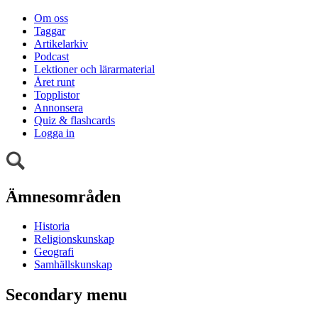
Om oss
Taggar
Artikelarkiv
Podcast
Lektioner och lärarmaterial
Året runt
Topplistor
Annonsera
Quiz & flashcards
Logga in
Ämnesområden
Historia
Religionskunskap
Geografi
Samhällskunskap
Secondary menu