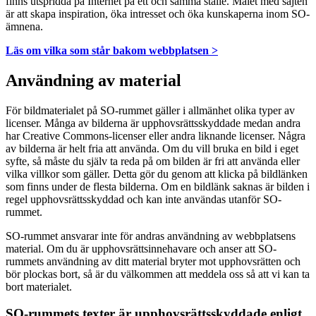
finns utspridda på Internet på ett och samma ställe. Målet med sajten
är att skapa inspiration, öka intresset och öka kunskaperna inom SO-
ämnena.
Läs om vilka som står bakom webbplatsen >
Användning av material
För bildmaterialet på SO-rummet gäller i allmänhet olika typer av
licenser. Många av bilderna är upphovsrättsskyddade medan andra
har Creative Commons-licenser eller andra liknande licenser. Några
av bilderna är helt fria att använda. Om du vill bruka en bild i eget
syfte, så måste du själv ta reda på om bilden är fri att använda eller
vilka villkor som gäller. Detta gör du genom att klicka på bildlänken
som finns under de flesta bilderna. Om en bildlänk saknas är bilden i
regel upphovsrättsskyddad och kan inte användas utanför SO-
rummet.
SO-rummet ansvarar inte för andras användning av webbplatsens
material. Om du är upphovsrättsinnehavare och anser att SO-
rummets användning av ditt material bryter mot upphovsrätten och
bör plockas bort, så är du välkommen att meddela oss så att vi kan ta
bort materialet.
SO-rummets texter är upphovsrättsskyddade enligt