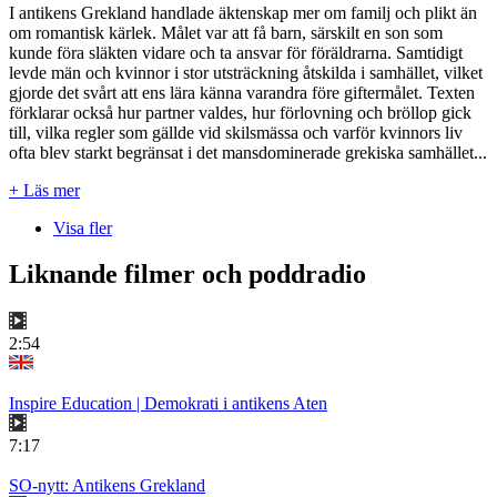
I antikens Grekland handlade äktenskap mer om familj och plikt än
om romantisk kärlek. Målet var att få barn, särskilt en son som
kunde föra släkten vidare och ta ansvar för föräldrarna. Samtidigt
levde män och kvinnor i stor utsträckning åtskilda i samhället, vilket
gjorde det svårt att ens lära känna varandra före giftermålet. Texten
förklarar också hur partner valdes, hur förlovning och bröllop gick
till, vilka regler som gällde vid skilsmässa och varför kvinnors liv
ofta blev starkt begränsat i det mansdominerade grekiska samhället...
+ Läs mer
Visa fler
Liknande filmer och poddradio
2:54
Inspire Education | Demokrati i antikens Aten
7:17
SO-nytt: Antikens Grekland