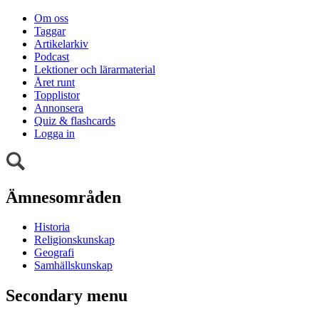
Om oss
Taggar
Artikelarkiv
Podcast
Lektioner och lärarmaterial
Året runt
Topplistor
Annonsera
Quiz & flashcards
Logga in
Ämnesområden
Historia
Religionskunskap
Geografi
Samhällskunskap
Secondary menu