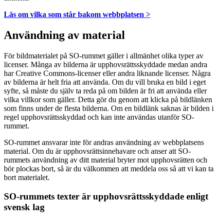
Läs om vilka som står bakom webbplatsen >
Användning av material
För bildmaterialet på SO-rummet gäller i allmänhet olika typer av
licenser. Många av bilderna är upphovsrättsskyddade medan andra
har Creative Commons-licenser eller andra liknande licenser. Några
av bilderna är helt fria att använda. Om du vill bruka en bild i eget
syfte, så måste du själv ta reda på om bilden är fri att använda eller
vilka villkor som gäller. Detta gör du genom att klicka på bildlänken
som finns under de flesta bilderna. Om en bildlänk saknas är bilden i
regel upphovsrättsskyddad och kan inte användas utanför SO-
rummet.
SO-rummet ansvarar inte för andras användning av webbplatsens
material. Om du är upphovsrättsinnehavare och anser att SO-
rummets användning av ditt material bryter mot upphovsrätten och
bör plockas bort, så är du välkommen att meddela oss så att vi kan ta
bort materialet.
SO-rummets texter är upphovsrättsskyddade enligt
svensk lag