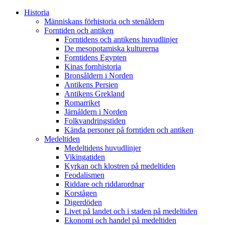
Historia
Människans förhistoria och stenåldern
Forntiden och antiken
Forntidens och antikens huvudlinjer
De mesopotamiska kulturerna
Forntidens Egypten
Kinas fornhistoria
Bronsåldern i Norden
Antikens Persien
Antikens Grekland
Romarriket
Järnåldern i Norden
Folkvandringstiden
Kända personer på forntiden och antiken
Medeltiden
Medeltidens huvudlinjer
Vikingatiden
Kyrkan och klostren på medeltiden
Feodalismen
Riddare och riddarordnar
Korstågen
Digerdöden
Livet på landet och i staden på medeltiden
Ekonomi och handel på medeltiden