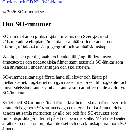
Cookies och GDPR
|
Webbkarta
© 2026 SO-rummet.se
Om SO-rummet
SO-rummet är en gratis digital lärresurs och Sveriges mest
välsorterade webbplats för skolans samhällsorienterade ämnen:
historia, religionskunskap, geografi och samhällskunskap.
Webbplatsen ger dig snabb och enkel tillgång till flera tusen
ämnestexter och pedagogiska filmer samt tusentals SO-länkar som
kan användas i undervisningen och skolarbeten.
SO-rummet riktar sig i första hand till elever och lärare på
mellanstadiet, högstadiet och gymnasiet, men även till högskole- och
universitetsstuderande samt alla andra som är intresserade av de fyra
SO-ämnena.
Syftet med SO-rummet är att förenkla arbetet i skolan för elever och
lärare, dels genom SO-rummets egna material i olika ämnen, dels
genom att samla merparten av alla bra och fria SO-resurser som
finns utspridda på Internet på ett och samma ställe. Målet med sajten
är att skapa inspiration, öka intresset och öka kunskaperna inom SO-
ämnena.