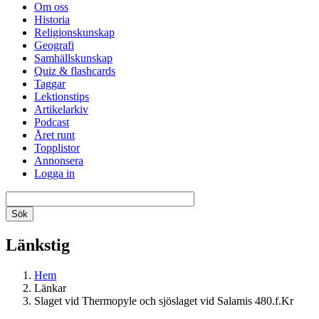
Om oss
Historia
Religionskunskap
Geografi
Samhällskunskap
Quiz & flashcards
Taggar
Lektionstips
Artikelarkiv
Podcast
Året runt
Topplistor
Annonsera
Logga in
Länkstig
Hem
Länkar
Slaget vid Thermopyle och sjöslaget vid Salamis 480.f.Kr