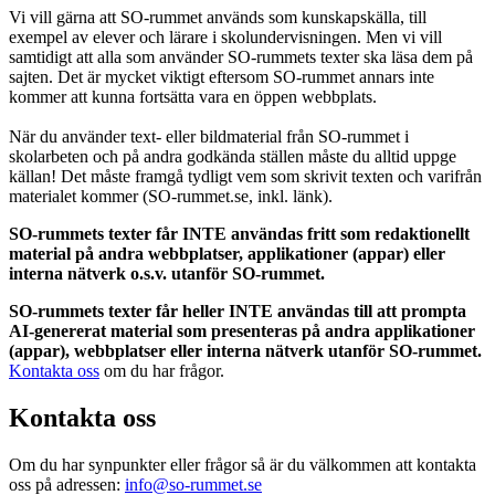
Vi vill gärna att SO-rummet används som kunskapskälla, till
exempel av elever och lärare i skolundervisningen. Men vi vill
samtidigt att alla som använder SO-rummets texter ska läsa dem på
sajten. Det är mycket viktigt eftersom SO-rummet annars inte
kommer att kunna fortsätta vara en öppen webbplats.
När du använder text- eller bildmaterial från SO-rummet i
skolarbeten och på andra godkända ställen måste du alltid uppge
källan! Det måste framgå tydligt vem som skrivit texten och varifrån
materialet kommer (SO-rummet.se, inkl. länk).
SO-rummets texter får INTE användas fritt som redaktionellt
material på andra webbplatser, applikationer (appar) eller
interna nätverk o.s.v. utanför SO-rummet.
SO-rummets texter får heller INTE användas till att prompta
AI-genererat material som presenteras på andra applikationer
(appar), webbplatser eller interna nätverk utanför SO-rummet.
Kontakta oss
om du har frågor.
Kontakta oss
Om du har synpunkter eller frågor så är du välkommen att kontakta
oss på adressen:
info@so-rummet.se