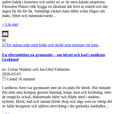
spåret bakåt i historien och möter en av de mest kända utopierna.
Filosofen Platon ville bygga en idealstat där livet är enkelt och där
ingen får bli för rik. Samtidigt väcker hans idéer svåra frågor om
makt, frihet och människovärde...
+ Läs mer
M
En eftermiddag på gymnasiet – om idrott och bad i antikens
Grekland
av: Göran Wadner och Jan-Olof Fallström
2026-03-03
Lästid 16 minuter
I antikens Aten var gymnasiet mer än en plats för idrott. Här tränade
fria män sina kroppar genom löpning, hopp, kast och brottning, men
de umgicks också, diskuterade idéer och följde med i stadens
nyheter. Idrott, bad och samtal hörde ihop och sågs som en viktig del
av både kroppens och själens utveckling i det grekiska samhället...