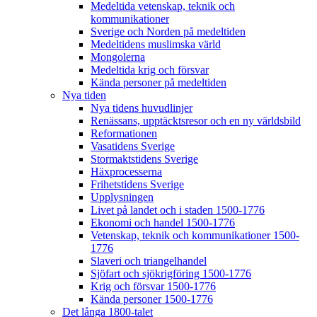
Medeltida vetenskap, teknik och
kommunikationer
Sverige och Norden på medeltiden
Medeltidens muslimska värld
Mongolerna
Medeltida krig och försvar
Kända personer på medeltiden
Nya tiden
Nya tidens huvudlinjer
Renässans, upptäcktsresor och en ny världsbild
Reformationen
Vasatidens Sverige
Stormaktstidens Sverige
Häxprocesserna
Frihetstidens Sverige
Upplysningen
Livet på landet och i staden 1500-1776
Ekonomi och handel 1500-1776
Vetenskap, teknik och kommunikationer 1500-
1776
Slaveri och triangelhandel
Sjöfart och sjökrigföring 1500-1776
Krig och försvar 1500-1776
Kända personer 1500-1776
Det långa 1800-talet