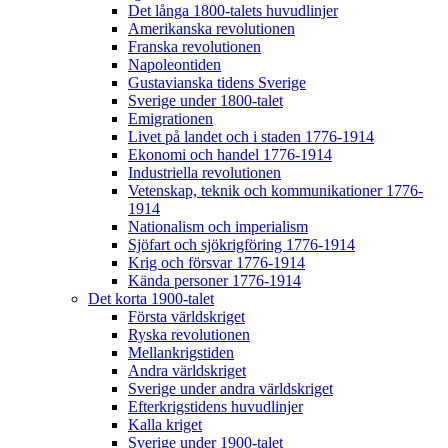
Det långa 1800-talets huvudlinjer
Amerikanska revolutionen
Franska revolutionen
Napoleontiden
Gustavianska tidens Sverige
Sverige under 1800-talet
Emigrationen
Livet på landet och i staden 1776-1914
Ekonomi och handel 1776-1914
Industriella revolutionen
Vetenskap, teknik och kommunikationer 1776-
1914
Nationalism och imperialism
Sjöfart och sjökrigföring 1776-1914
Krig och försvar 1776-1914
Kända personer 1776-1914
Det korta 1900-talet
Första världskriget
Ryska revolutionen
Mellankrigstiden
Andra världskriget
Sverige under andra världskriget
Efterkrigstidens huvudlinjer
Kalla kriget
Sverige under 1900-talet