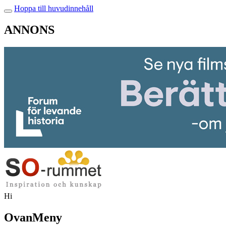
Hoppa till huvudinnehåll
ANNONS
Hi
OvanMeny