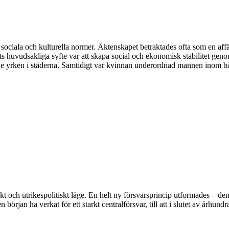
 sociala och kulturella normer. Äktenskapet betraktades ofta som en af
s huvudsakliga syfte var att skapa social och ekonomisk stabilitet gen
rade yrken i städerna. Samtidigt var kvinnan underordnad mannen inom båd
kt och utrikespolitiskt läge. En helt ny försvarsprincip utformades – den
n början ha verkat för ett starkt centralförsvar, till att i slutet av århun