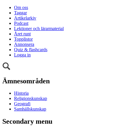
Om oss
Taggar
Artikelarkiv
Podcast
Lektioner och lärarmaterial
Året runt
Topplistor
Annonsera
Quiz & flashcards
Logga in
Ämnesområden
Historia
Religionskunskap
Geografi
Samhällskunskap
Secondary menu