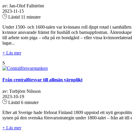
av: Jan-Olof Fallström
2023-11-15
Lästid 11 minuter
Under 1500- och 1600-talen var kvinnans roll djupt rotad i samhällets
kvinnor ansvarade främst för hushåll och barnuppfostran. Äktenskapet
till arbete som piga – ofta på en bondgård – eller vissa kvinnorelate
lagar...
+ Läs mer
S
Från centralförsvar till allmän värnplikt
av: Torbjörn Nilsson
2023-10-19
Lästid 6 minuter
Efter att Sverige hade förlorat Finland 1809 uppstod ett nytt geopolitis
synen på den svenska försvarsstrategin under 1800-talet – från att till e
+ Läs mer