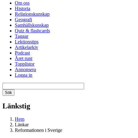
Om oss
Historia
Religionskunskap
Geografi
Samhällskunskap
Quiz & flashcards
Taggar
Lektionstips
Artikelarkiv
Podcast
Året runt
Topplistor
Annonsera
Logga in
Länkstig
Hem
Länkar
Reformationen i Sverige