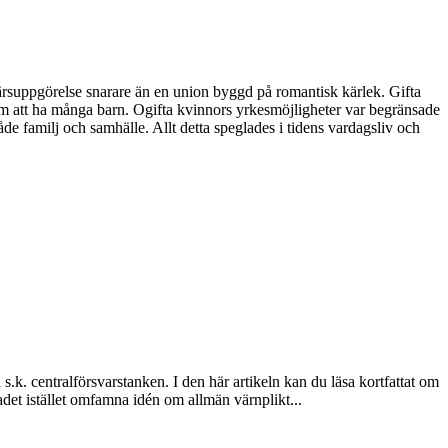
färsuppgörelse snarare än en union byggd på romantisk kärlek. Gifta
om att ha många barn. Ogifta kvinnors yrkesmöjligheter var begränsade
e familj och samhälle. Allt detta speglades i tidens vardagsliv och
 s.k. centralförsvarstanken. I den här artikeln kan du läsa kortfattat om
dradet istället omfamna idén om allmän värnplikt...