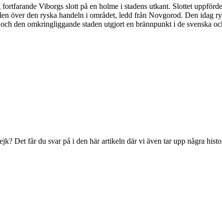
ig fortfarande Viborgs slott på en holme i stadens utkant. Slottet uppför
rollen över den ryska handeln i området, ledd från Novgorod. Den idag r
net och den omkringliggande staden utgjort en brännpunkt i de svenska oc
rejk? Det får du svar på i den här artikeln där vi även tar upp några hist