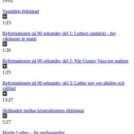
19:02
Vasatiden förklarad
1:23
Reformationen på 90 sekunder, del 1: Luthers upptäckt - det
viktigaste är gratis
1:26
Reformationen på 90 sekunder, del 2: När Gustav Vasa tog makten
1:25
Reformationen på 90 sekunder, del 3: Luther gav oss allsång och
välfärd
13:27
Skillnaden mellan kristendomens riktningar
5:27
Martin Luther – för mellanstadiet