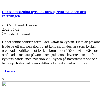
Den senmedeltida kyrkans förfall, reformationen och
splittringen
av: Carl-Henrik Larsson
2022-05-02
Lästid 15 minuter
Under senmedeltiden förföll den katolska kyrkan. Flera av påvarna
levde på ett sätt som stod i bjärt kontrast till den lära som kyrkan
predikade. Kritiken mot kyrkan kom under 1500-talet att växa och
omfattade inte bara påvarnas och prästernas leverne utan alltifrån
kyrkans handel med avlatsbrev till synen på nattvardsfirande och
barndop. Reformationen splittrade katolska kyrkan inifrån...
+ Läs mer
S