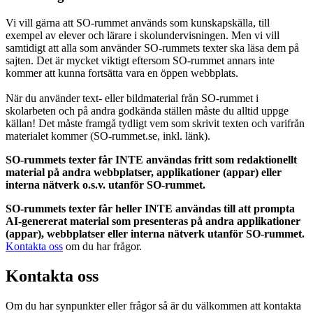
Vi vill gärna att SO-rummet används som kunskapskälla, till
exempel av elever och lärare i skolundervisningen. Men vi vill
samtidigt att alla som använder SO-rummets texter ska läsa dem på
sajten. Det är mycket viktigt eftersom SO-rummet annars inte
kommer att kunna fortsätta vara en öppen webbplats.
När du använder text- eller bildmaterial från SO-rummet i
skolarbeten och på andra godkända ställen måste du alltid uppge
källan! Det måste framgå tydligt vem som skrivit texten och varifrån
materialet kommer (SO-rummet.se, inkl. länk).
SO-rummets texter får INTE användas fritt som redaktionellt
material på andra webbplatser, applikationer (appar) eller
interna nätverk o.s.v. utanför SO-rummet.
SO-rummets texter får heller INTE användas till att prompta
AI-genererat material som presenteras på andra applikationer
(appar), webbplatser eller interna nätverk utanför SO-rummet.
Kontakta oss
om du har frågor.
Kontakta oss
Om du har synpunkter eller frågor så är du välkommen att kontakta