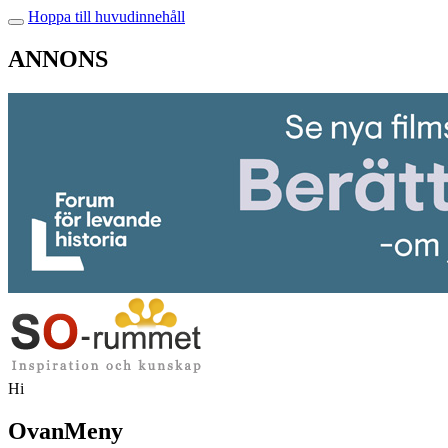
Hoppa till huvudinnehåll
ANNONS
Hi
OvanMeny