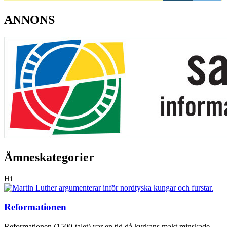
ANNONS
Ämneskategorier
Hi
Reformationen
Reformationen (1500-talet) var en tid då kyrkans makt minskade