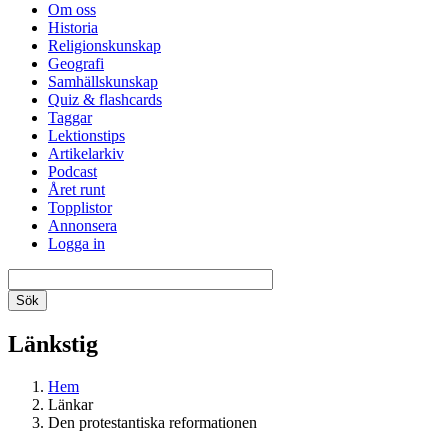
Om oss
Historia
Religionskunskap
Geografi
Samhällskunskap
Quiz & flashcards
Taggar
Lektionstips
Artikelarkiv
Podcast
Året runt
Topplistor
Annonsera
Logga in
Länkstig
Hem
Länkar
Den protestantiska reformationen