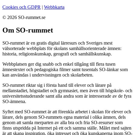
Cookies och GDPR
|
Webbkarta
© 2026 SO-rummet.se
Om SO-rummet
SO-rummet är en gratis digital lärresurs och Sveriges mest
välsorterade webbplats för skolans samhällsorienterade ämnen:
historia, religionskunskap, geografi och samhällskunskap.
Webbplatsen ger dig snabb och enkel tillgång till flera tusen
ämnestexter och pedagogiska filmer samt tusentals SO-länkar som
kan användas i undervisningen och skolarbeten.
SO-rummet riktar sig i första hand till elever och lärare på
mellanstadiet, högstadiet och gymnasiet, men även till högskole- och
universitetsstuderande samt alla andra som är intresserade av de fyra
SO-ämnena.
Syftet med SO-rummet är att förenkla arbetet i skolan för elever och
lärare, dels genom SO-rummets egna material i olika ämnen, dels
genom att samla merparten av alla bra och fria SO-resurser som
finns utspridda på Internet på ett och samma ställe. Målet med sajten
är att skapa inspiration, öka intresset och öka kunskaperna inom SO-