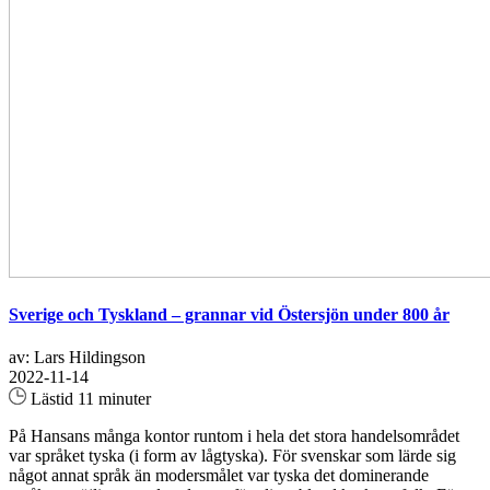
Sverige och Tyskland – grannar vid Östersjön under 800 år
av: Lars Hildingson
2022-11-14
Lästid 11 minuter
På Hansans många kontor runtom i hela det stora handelsområdet
var språket tyska (i form av lågtyska). För svenskar som lärde sig
något annat språk än modersmålet var tyska det dominerande