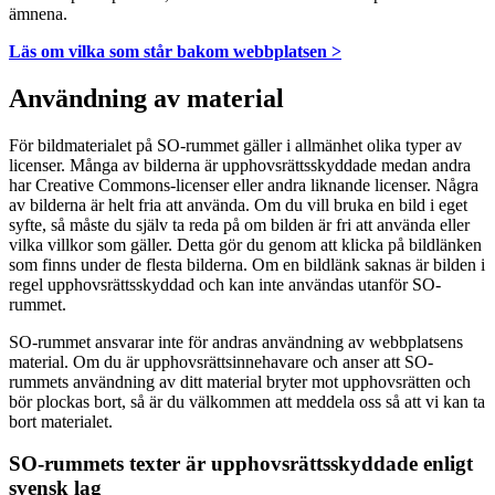
ämnena.
Läs om vilka som står bakom webbplatsen >
Användning av material
För bildmaterialet på SO-rummet gäller i allmänhet olika typer av
licenser. Många av bilderna är upphovsrättsskyddade medan andra
har Creative Commons-licenser eller andra liknande licenser. Några
av bilderna är helt fria att använda. Om du vill bruka en bild i eget
syfte, så måste du själv ta reda på om bilden är fri att använda eller
vilka villkor som gäller. Detta gör du genom att klicka på bildlänken
som finns under de flesta bilderna. Om en bildlänk saknas är bilden i
regel upphovsrättsskyddad och kan inte användas utanför SO-
rummet.
SO-rummet ansvarar inte för andras användning av webbplatsens
material. Om du är upphovsrättsinnehavare och anser att SO-
rummets användning av ditt material bryter mot upphovsrätten och
bör plockas bort, så är du välkommen att meddela oss så att vi kan ta
bort materialet.
SO-rummets texter är upphovsrättsskyddade enligt
svensk lag