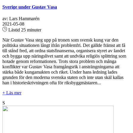
Sverige under Gustav Vasa
av: Lars Hammarén
2021-05-08
Lästid 25 minuter
När Gustav Vasa steg upp på tronen som svensk kung var den
politiska situationen långt ifrån problemfri. Det gällde främst att få
till stånd fred, att ordna statsfinanserna, organisera styret av landet
och bygga upp näringslivet samt att undvika religiös splittring som
hotade genom reformationen. Trots stora problem och många
konflikter var Gustav Vasa framgångsrik i ansträngningarna att
stärka både kungamakten och riket. Under hans ledning lades
grunden för den moderna svenska staten och inte utan skäl kallas
han i historieskrivningen ofta för riksbyggmästaren...
+ Läs mer
S