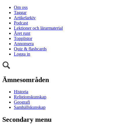
Om oss
Taggar
Artikelarkiv
Podcast
Lektioner och lärarmaterial
Året runt
Topplistor
Annonsera
Quiz & flashcards
Logga in
Ämnesområden
Historia
Religionskunskap
Geografi
Samhällskunskap
Secondary menu