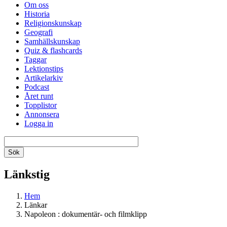
Om oss
Historia
Religionskunskap
Geografi
Samhällskunskap
Quiz & flashcards
Taggar
Lektionstips
Artikelarkiv
Podcast
Året runt
Topplistor
Annonsera
Logga in
Länkstig
Hem
Länkar
Napoleon : dokumentär- och filmklipp