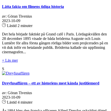
Lätta fakta om filmens tidiga historia
av: Göran Tivenius
2023-10-09
Lästid 2 minuter
Det hela började faktiskt på Grand café i Paris. Lördagskvällen den
28 december 1895 visade de båda bröderna Auguste och Louis
Lumière för allra första gången rörliga bilder som projicerades på en
vit duk inför en betalande publik. Bröderna kallade sin uppfinning
cinemagrafen...
+ Läs mer
S
Dreyfusaffären – ett av historiens mest kända justitiemord
av: Göran Tivenius
2023-10-09
Lästid 4 minuter
År 1894 blev den franska officeren Alfred Dreyfus oskyldigt dömd