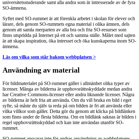
universitetsstuderande samt alla andra som är intresserade av de fyra
SO-ämnena.
Syftet med SO-rummet är att förenkla arbetet i skolan för elever och
lärare, dels genom SO-rummets egna material i olika ämnen, dels
genom att samla merparten av alla bra och fria SO-resurser som
finns utspridda på Internet på ett och samma ställe. Målet med sajten
är att skapa inspiration, öka intresset och öka kunskaperna inom SO-
ämnena.
Läs om vilka som står bakom webbplatsen >
Användning av material
För bildmaterialet på SO-rummet gäller i allmänhet olika typer av
licenser. Många av bilderna är upphovsrättsskyddade medan andra
har Creative Commons-licenser eller andra liknande licenser. Några
av bilderna är helt fria att använda. Om du vill bruka en bild i eget
syfte, så måste du själv ta reda på om bilden är fri att använda eller
vilka villkor som gäller. Detta gör du genom att klicka på bildlänken
som finns under de flesta bilderna. Om en bildlänk saknas är bilden i
regel upphovsrättsskyddad och kan inte användas utanför SO-
rummet.
SO-rummet ansvarar inte för andras användning av webbplatsens