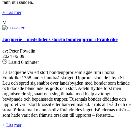
rann ut i sanden...
+ Läs mer
M
Jacquerie – medeltidens största bondeuppror i Frankrike
av: Peter Fowelin
2024-06-09
Lästid 6 minuter
La Jacquerie var ett stort bondeuppror som ägde rum i norra
Frankrike 1358 under hundraårskriget. Upproret startade i byn St
Leu och spred sig snabbt över landsbygden med bönder som brände
och dödade bland adelns gods och slott. Adeln flydde först men
organiserade sig snart och slog tillbaka med hjälp av tungt
beväpnade och bepansrade trupper. Tusentals bönder dödades och
upproret var i stort krossat efter bara en månad. Trots allt våld och de
stora förlusterna i människoliv förändrades inget. Böndernas misär –
som hade varit den främsta orsaken till upproret – fortsatte...
+ Läs mer