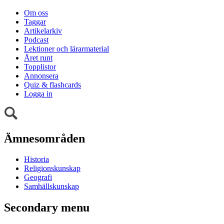
Om oss
Taggar
Artikelarkiv
Podcast
Lektioner och lärarmaterial
Året runt
Topplistor
Annonsera
Quiz & flashcards
Logga in
Ämnesområden
Historia
Religionskunskap
Geografi
Samhällskunskap
Secondary menu