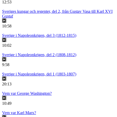
12:53
Sveriges kungar och regenter, del 2, från Gustav Vasa till Karl XVI
Gustaf
10:58
Sverige i Napoleonkrigen, del 3 (1812-1815)
10:02
Sverige i Napoleonkrigen, del 2 (1808-1812)
9:58
Sverige i Napoleonkrigen, del 1 (1803-1807)
20:13
Vem var George Washington?
10:49
Vem var Karl Marx?