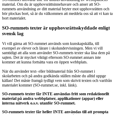
material. Om du är upphovsrättsinnehavare och anser att SO-
rummets användning av ditt material bryter mot upphovsrätten och
bör plockas bort, så är du välkommen att meddela oss så att vi kan ta
bort materialet.
SO-rummets texter är upphovsrättsskyddade enligt
svensk lag
Vi vill gärna att SO-rummet används som kunskapskälla, till
exempel av elever och lärare i skolundervisningen. Men vi vill
samtidigt att alla som använder SO-rummets texter ska läsa dem på
sajten. Det är mycket viktigt eftersom SO-rummet annars inte
kommer att kunna fortsätta vara en öppen webbplats.
När du använder text- eller bildmaterial från SO-rummet i
skolarbeten och på andra godkända ställen måste du alltid uppge
källan! Det måste framgå tydligt vem som skrivit texten och varifrån
materialet kommer (SO-rummet.se, inkl. länk).
SO-rummets texter får INTE användas fritt som redaktionellt
material på andra webbplatser, applikationer (appar) eller
interna nätverk o.s.v. utanför SO-rummet.
SO-rummets texter får heller INTE användas till att prompta