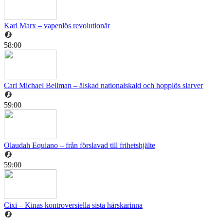
Karl Marx – vapenlös revolutionär
58:00
Carl Michael Bellman – älskad nationalskald och hopplös slarver
59:00
Olaudah Equiano – från förslavad till frihetshjälte
59:00
Cixi – Kinas kontroversiella sista härskarinna