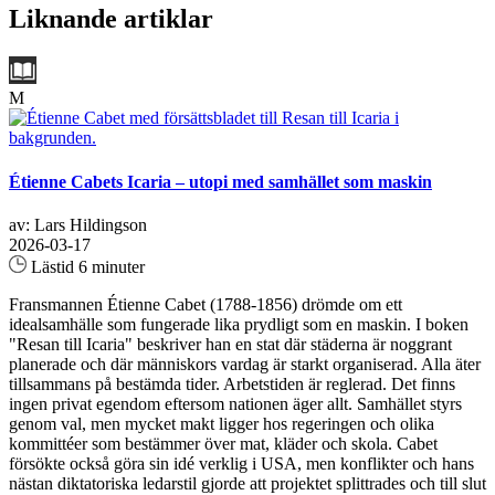
Liknande artiklar
M
Étienne Cabets Icaria – utopi med samhället som maskin
av: Lars Hildingson
2026-03-17
Lästid 6 minuter
Fransmannen Étienne Cabet (1788-1856) drömde om ett
idealsamhälle som fungerade lika prydligt som en maskin. I boken
"Resan till Icaria" beskriver han en stat där städerna är noggrant
planerade och där människors vardag är starkt organiserad. Alla äter
tillsammans på bestämda tider. Arbetstiden är reglerad. Det finns
ingen privat egendom eftersom nationen äger allt. Samhället styrs
genom val, men mycket makt ligger hos regeringen och olika
kommittéer som bestämmer över mat, kläder och skola. Cabet
försökte också göra sin idé verklig i USA, men konflikter och hans
nästan diktatoriska ledarstil gjorde att projektet splittrades och till slut