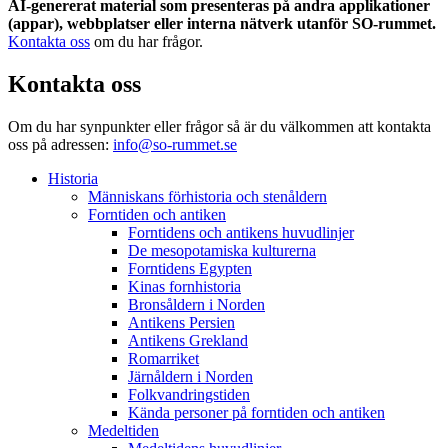
AI-genererat material som presenteras på andra applikationer
(appar), webbplatser eller interna nätverk utanför SO-rummet.
Kontakta oss
om du har frågor.
Kontakta oss
Om du har synpunkter eller frågor så är du välkommen att kontakta
oss på adressen:
info@so-rummet.se
Historia
Människans förhistoria och stenåldern
Forntiden och antiken
Forntidens och antikens huvudlinjer
De mesopotamiska kulturerna
Forntidens Egypten
Kinas fornhistoria
Bronsåldern i Norden
Antikens Persien
Antikens Grekland
Romarriket
Järnåldern i Norden
Folkvandringstiden
Kända personer på forntiden och antiken
Medeltiden