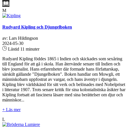
M
Rudyard Kipling och Djungelboken
av: Lars Hildingson
2024-05-30
Lästid 11 minuter
Rudyard Kipling föddes 1865 i Indien och skickades som sexåring
till England för att gå i skola. Han återvände senare till Indien och
blev journalist. Hans erfarenheter där formade hans författarskap,
särskilt gällande "Djungelboken". Boken handlar om Mowgli, ett
människobarn uppfostrat av vargar, och hans äventyr i djungeln.
Kipling blev världskänd för sitt verk och belönades med Nobelpriset
i litteratur 1907. Trots senare kritik för sina kolonialistiska åsikter har
Kipling fortsatt att fascinera läsare med sina berättelser om djur och
människor...
+ Läs mer
L