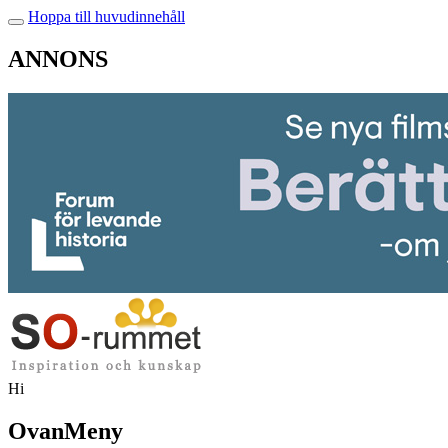
Hoppa till huvudinnehåll
ANNONS
Hi
OvanMeny