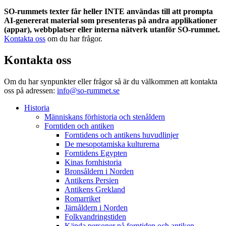
SO-rummets texter får heller INTE användas till att prompta
AI-genererat material som presenteras på andra applikationer
(appar), webbplatser eller interna nätverk utanför SO-rummet.
Kontakta oss
om du har frågor.
Kontakta oss
Om du har synpunkter eller frågor så är du välkommen att kontakta
oss på adressen:
info@so-rummet.se
Historia
Människans förhistoria och stenåldern
Forntiden och antiken
Forntidens och antikens huvudlinjer
De mesopotamiska kulturerna
Forntidens Egypten
Kinas fornhistoria
Bronsåldern i Norden
Antikens Persien
Antikens Grekland
Romarriket
Järnåldern i Norden
Folkvandringstiden
Kända personer på forntiden och antiken