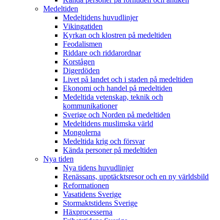
Medeltiden
Medeltidens huvudlinjer
Vikingatiden
Kyrkan och klostren på medeltiden
Feodalismen
Riddare och riddarordnar
Korstågen
Digerdöden
Livet på landet och i staden på medeltiden
Ekonomi och handel på medeltiden
Medeltida vetenskap, teknik och
kommunikationer
Sverige och Norden på medeltiden
Medeltidens muslimska värld
Mongolerna
Medeltida krig och försvar
Kända personer på medeltiden
Nya tiden
Nya tidens huvudlinjer
Renässans, upptäcktsresor och en ny världsbild
Reformationen
Vasatidens Sverige
Stormaktstidens Sverige
Häxprocesserna