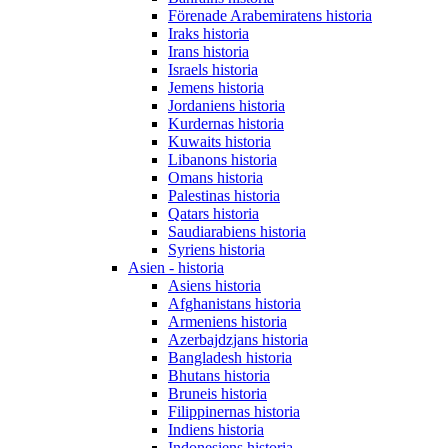
Förenade Arabemiratens historia
Iraks historia
Irans historia
Israels historia
Jemens historia
Jordaniens historia
Kurdernas historia
Kuwaits historia
Libanons historia
Omans historia
Palestinas historia
Qatars historia
Saudiarabiens historia
Syriens historia
Asien - historia
Asiens historia
Afghanistans historia
Armeniens historia
Azerbajdzjans historia
Bangladesh historia
Bhutans historia
Bruneis historia
Filippinernas historia
Indiens historia
Indonesiens historia