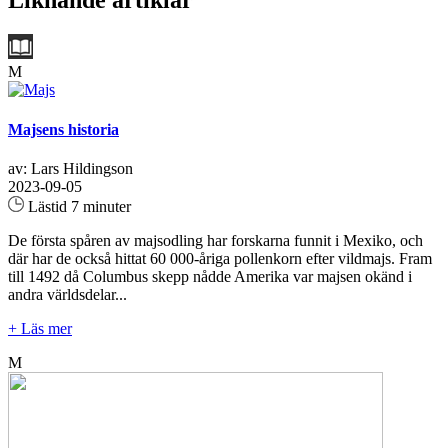
Liknande artiklar
M
Majsens historia
av: Lars Hildingson
2023-09-05
Lästid 7 minuter
De första spåren av majsodling har forskarna funnit i Mexiko, och
där har de också hittat 60 000-åriga pollenkorn efter vildmajs. Fram
till 1492 då Columbus skepp nådde Amerika var majsen okänd i
andra världsdelar...
+ Läs mer
M