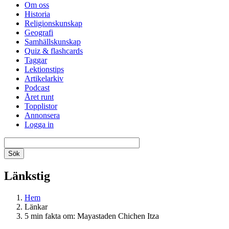
Om oss
Historia
Religionskunskap
Geografi
Samhällskunskap
Quiz & flashcards
Taggar
Lektionstips
Artikelarkiv
Podcast
Året runt
Topplistor
Annonsera
Logga in
Länkstig
Hem
Länkar
5 min fakta om: Mayastaden Chichen Itza