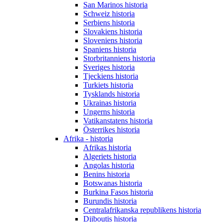
San Marinos historia
Schweiz historia
Serbiens historia
Slovakiens historia
Sloveniens historia
Spaniens historia
Storbritanniens historia
Sveriges historia
Tjeckiens historia
Turkiets historia
Tysklands historia
Ukrainas historia
Ungerns historia
Vatikanstatens historia
Österrikes historia
Afrika - historia
Afrikas historia
Algeriets historia
Angolas historia
Benins historia
Botswanas historia
Burkina Fasos historia
Burundis historia
Centralafrikanska republikens historia
Djiboutis historia