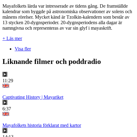
Mayafolkets lärda var intresserade av tidens gång. De framställde
kalendrar som byggde på astronomiska observationer av solens och
månens rörelser. Mycket känd är Tzolkin-kalendern som består av
13 stycken 20-dygnsperioder. 20-dygnsperiodens alla dagar är
namngivna och representeras av var sin glyf i mayaskrift.
+ Läs mer
Visa fler
Liknande filmer och poddradio
11:29
Captivating History | Mayariket
6:37
Mayafolkets historia förklarat med kartor
14:13