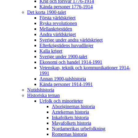
Krig och försvar 1776-1914
Kända personer 1776-1914
Det korta 1900-talet
Första världskriget
Ryska revolutionen
Mellankrigstiden
Andra världskriget
Sverige under andra världskriget
Efterkrigstidens huvudlinjer
Kalla kriget
Sverige under 1900-talet
Ekonomi och handel 1914-1991
Vetenskap, teknik och kommunikationer 1914-
1991
Annan 1900-talshistoria
Kända personer 1914-1991
Nutidshistoria
Historiska teman
Urfolk och minoriteter
Aboriginernas historia
Aztekernas historia
Inkafolkets historia
Mayafolkets historia
Nordamerikas urbefolkning
Romernas historia