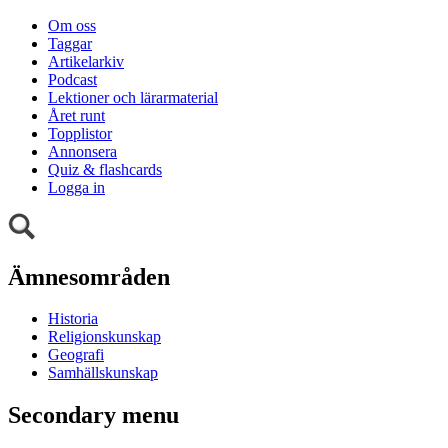
Om oss
Taggar
Artikelarkiv
Podcast
Lektioner och lärarmaterial
Året runt
Topplistor
Annonsera
Quiz & flashcards
Logga in
Ämnesområden
Historia
Religionskunskap
Geografi
Samhällskunskap
Secondary menu