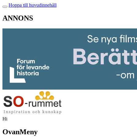
Hoppa till huvudinnehåll
ANNONS
Hi
OvanMeny