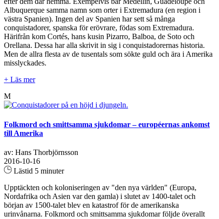
efter dem där hemma. Exempelvis bär Medellin, Guadeloupe och
Albuquerque samma namn som orter i Extremadura (en region i
västra Spanien). Ingen del av Spanien har sett så många
conquistadorer, spanska för erövrare, födas som Extremadura.
Härifrån kom Cortés, hans kusin Pizarro, Balboa, de Soto och
Orellana. Dessa har alla skrivit in sig i conquistadorernas historia.
Men de allra flesta av de tusentals som sökte guld och ära i Amerika
misslyckades.
+ Läs mer
M
Folkmord och smittsamma sjukdomar – européernas ankomst
till Amerika
av: Hans Thorbjörnsson
2016-10-16
Lästid 5 minuter
Upptäckten och koloniseringen av "den nya världen" (Europa,
Nordafrika och Asien var den gamla) i slutet av 1400-talet och
början av 1500-talet blev en katastrof för de amerikanska
urinvånarna. Folkmord och smittsamma sjukdomar följde överallt