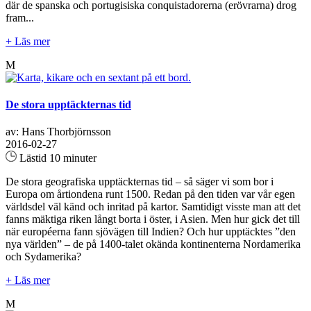
där de spanska och portugisiska conquistadorerna (erövrarna) drog
fram...
+ Läs mer
M
De stora upptäckternas tid
av: Hans Thorbjörnsson
2016-02-27
Lästid 10 minuter
De stora geografiska upptäckternas tid – så säger vi som bor i
Europa om årtiondena runt 1500. Redan på den tiden var vår egen
världsdel väl känd och inritad på kartor. Samtidigt visste man att det
fanns mäktiga riken långt borta i öster, i Asien. Men hur gick det till
när européerna fann sjövägen till Indien? Och hur upptäcktes ”den
nya världen” – de på 1400-talet okända kontinenterna Nordamerika
och Sydamerika?
+ Läs mer
M