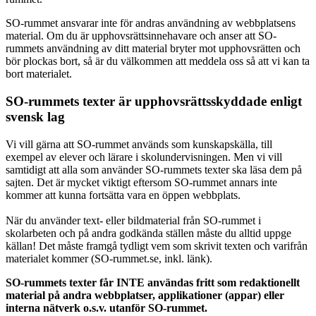
SO-rummet ansvarar inte för andras användning av webbplatsens
material. Om du är upphovsrättsinnehavare och anser att SO-
rummets användning av ditt material bryter mot upphovsrätten och
bör plockas bort, så är du välkommen att meddela oss så att vi kan ta
bort materialet.
SO-rummets texter är upphovsrättsskyddade enligt
svensk lag
Vi vill gärna att SO-rummet används som kunskapskälla, till
exempel av elever och lärare i skolundervisningen. Men vi vill
samtidigt att alla som använder SO-rummets texter ska läsa dem på
sajten. Det är mycket viktigt eftersom SO-rummet annars inte
kommer att kunna fortsätta vara en öppen webbplats.
När du använder text- eller bildmaterial från SO-rummet i
skolarbeten och på andra godkända ställen måste du alltid uppge
källan! Det måste framgå tydligt vem som skrivit texten och varifrån
materialet kommer (SO-rummet.se, inkl. länk).
SO-rummets texter får INTE användas fritt som redaktionellt
material på andra webbplatser, applikationer (appar) eller
interna nätverk o.s.v. utanför SO-rummet.