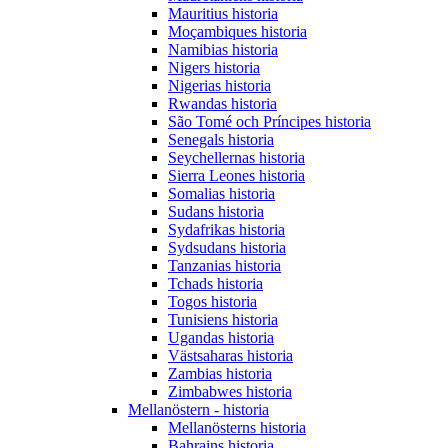
Mauritius historia
Moçambiques historia
Namibias historia
Nigers historia
Nigerias historia
Rwandas historia
São Tomé och Príncipes historia
Senegals historia
Seychellernas historia
Sierra Leones historia
Somalias historia
Sudans historia
Sydafrikas historia
Sydsudans historia
Tanzanias historia
Tchads historia
Togos historia
Tunisiens historia
Ugandas historia
Västsaharas historia
Zambias historia
Zimbabwes historia
Mellanöstern - historia
Mellanösterns historia
Bahrains historia