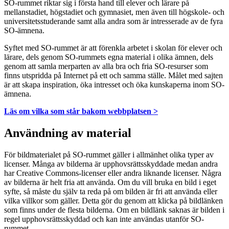
SO-rummet riktar sig i första hand till elever och lärare på
mellanstadiet, högstadiet och gymnasiet, men även till högskole- och
universitetsstuderande samt alla andra som är intresserade av de fyra
SO-ämnena.
Syftet med SO-rummet är att förenkla arbetet i skolan för elever och
lärare, dels genom SO-rummets egna material i olika ämnen, dels
genom att samla merparten av alla bra och fria SO-resurser som
finns utspridda på Internet på ett och samma ställe. Målet med sajten
är att skapa inspiration, öka intresset och öka kunskaperna inom SO-
ämnena.
Läs om vilka som står bakom webbplatsen >
Användning av material
För bildmaterialet på SO-rummet gäller i allmänhet olika typer av
licenser. Många av bilderna är upphovsrättsskyddade medan andra
har Creative Commons-licenser eller andra liknande licenser. Några
av bilderna är helt fria att använda. Om du vill bruka en bild i eget
syfte, så måste du själv ta reda på om bilden är fri att använda eller
vilka villkor som gäller. Detta gör du genom att klicka på bildlänken
som finns under de flesta bilderna. Om en bildlänk saknas är bilden i
regel upphovsrättsskyddad och kan inte användas utanför SO-
rummet.