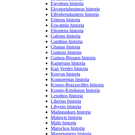
Egyptens historia
Ekvatorialguineas historia
Elfenbenskustens historia
Eritreas historia
Eswatinis historia
Etiopiens historia
Gabons historia
Gambias historia
Ghanas historia
Guineas historia
Guinea-Bissaus historia
Kameruns historia
Kap Verdes historia
Kenyas historia
Komorernas historia
Kongo-Brazzavilles historia
Kongo-Kinshasas historia
Lesothos historia
Liberias historia
Libyens historia
Madagaskars historia
Malawis historia
Malis historia
Marockos historia
Mauretaniens historia