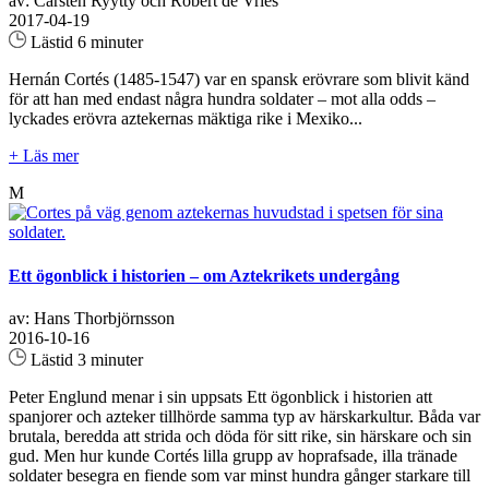
av: Carsten Ryytty och Robert de Vries
2017-04-19
Lästid 6 minuter
Hernán Cortés (1485-1547) var en spansk erövrare som blivit känd
för att han med endast några hundra soldater – mot alla odds –
lyckades erövra aztekernas mäktiga rike i Mexiko...
+ Läs mer
M
Ett ögonblick i historien – om Aztekrikets undergång
av: Hans Thorbjörnsson
2016-10-16
Lästid 3 minuter
Peter Englund menar i sin uppsats Ett ögonblick i historien att
spanjorer och azteker tillhörde samma typ av härskarkultur. Båda var
brutala, beredda att strida och döda för sitt rike, sin härskare och sin
gud. Men hur kunde Cortés lilla grupp av hoprafsade, illa tränade
soldater besegra en fiende som var minst hundra gånger starkare till