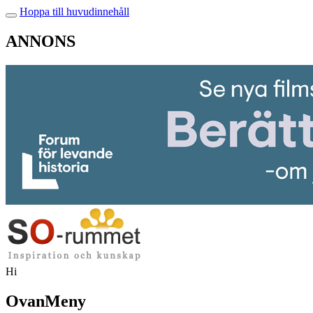
Hoppa till huvudinnehåll
ANNONS
Hi
OvanMeny