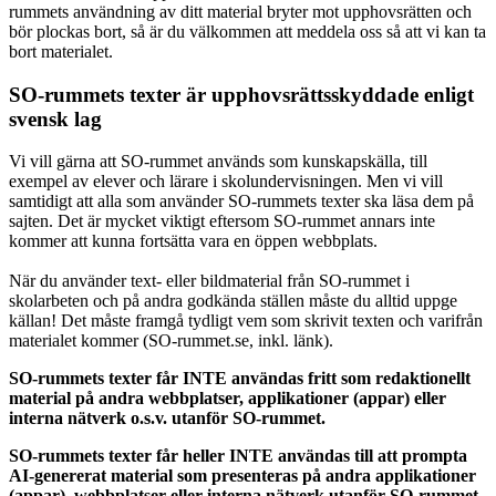
rummets användning av ditt material bryter mot upphovsrätten och
bör plockas bort, så är du välkommen att meddela oss så att vi kan ta
bort materialet.
SO-rummets texter är upphovsrättsskyddade enligt
svensk lag
Vi vill gärna att SO-rummet används som kunskapskälla, till
exempel av elever och lärare i skolundervisningen. Men vi vill
samtidigt att alla som använder SO-rummets texter ska läsa dem på
sajten. Det är mycket viktigt eftersom SO-rummet annars inte
kommer att kunna fortsätta vara en öppen webbplats.
När du använder text- eller bildmaterial från SO-rummet i
skolarbeten och på andra godkända ställen måste du alltid uppge
källan! Det måste framgå tydligt vem som skrivit texten och varifrån
materialet kommer (SO-rummet.se, inkl. länk).
SO-rummets texter får INTE användas fritt som redaktionellt
material på andra webbplatser, applikationer (appar) eller
interna nätverk o.s.v. utanför SO-rummet.
SO-rummets texter får heller INTE användas till att prompta
AI-genererat material som presenteras på andra applikationer
(appar), webbplatser eller interna nätverk utanför SO-rummet.