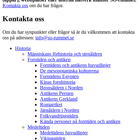
Kontakta oss
om du har frågor.
Kontakta oss
Om du har synpunkter eller frågor så är du välkommen att kontakta
oss på adressen:
info@so-rummet.se
Historia
Människans förhistoria och stenåldern
Forntiden och antiken
Forntidens och antikens huvudlinjer
De mesopotamiska kulturerna
Forntidens Egypten
Kinas fornhistoria
Bronsåldern i Norden
Antikens Persien
Antikens Grekland
Romarriket
Järnåldern i Norden
Folkvandringstiden
Kända personer på forntiden och antiken
Medeltiden
Medeltidens huvudlinjer
Vikingatiden