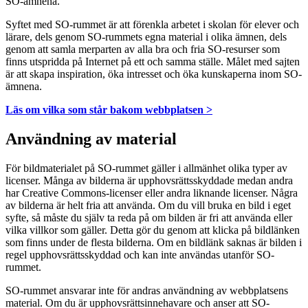
SO-ämnena.
Syftet med SO-rummet är att förenkla arbetet i skolan för elever och
lärare, dels genom SO-rummets egna material i olika ämnen, dels
genom att samla merparten av alla bra och fria SO-resurser som
finns utspridda på Internet på ett och samma ställe. Målet med sajten
är att skapa inspiration, öka intresset och öka kunskaperna inom SO-
ämnena.
Läs om vilka som står bakom webbplatsen >
Användning av material
För bildmaterialet på SO-rummet gäller i allmänhet olika typer av
licenser. Många av bilderna är upphovsrättsskyddade medan andra
har Creative Commons-licenser eller andra liknande licenser. Några
av bilderna är helt fria att använda. Om du vill bruka en bild i eget
syfte, så måste du själv ta reda på om bilden är fri att använda eller
vilka villkor som gäller. Detta gör du genom att klicka på bildlänken
som finns under de flesta bilderna. Om en bildlänk saknas är bilden i
regel upphovsrättsskyddad och kan inte användas utanför SO-
rummet.
SO-rummet ansvarar inte för andras användning av webbplatsens
material. Om du är upphovsrättsinnehavare och anser att SO-