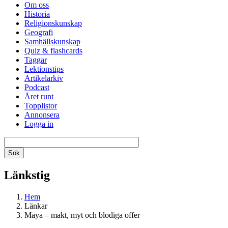
Om oss
Historia
Religionskunskap
Geografi
Samhällskunskap
Quiz & flashcards
Taggar
Lektionstips
Artikelarkiv
Podcast
Året runt
Topplistor
Annonsera
Logga in
Länkstig
Hem
Länkar
Maya – makt, myt och blodiga offer