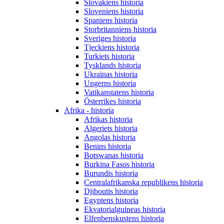
Slovakiens historia
Sloveniens historia
Spaniens historia
Storbritanniens historia
Sveriges historia
Tjeckiens historia
Turkiets historia
Tysklands historia
Ukrainas historia
Ungerns historia
Vatikanstatens historia
Österrikes historia
Afrika - historia
Afrikas historia
Algeriets historia
Angolas historia
Benins historia
Botswanas historia
Burkina Fasos historia
Burundis historia
Centralafrikanska republikens historia
Djiboutis historia
Egyptens historia
Ekvatorialguineas historia
Elfenbenskustens historia