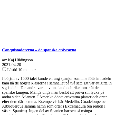
Conquistadorerna – de spanska erövrarna
av: Kaj Hildingson
2021-04-20
Lästid 10 minuter
I början av 1500-talet kunde en ung spanjor som inte fötts in i adeln
bara nå de högsta klasserna i samhället på två sätt. Ett var att gifta in
sig i adeln. Det andra var att vinna land och rikedomar åt den
spanske kungen. Många unga män beslöt att pröva sin lycka på
andra sidan Atlanten. I Amerika döpte erövrarna platser och orter
efter dem där hemma. Exempelvis bär Medellin, Guadeloupe och
Albuquerque samma namn som orter i Extremadura (en region i
västra Spanien). Ingen del av Spanien har sett så många