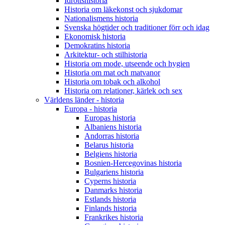
Idrottshistoria
Historia om läkekonst och sjukdomar
Nationalismens historia
Svenska högtider och traditioner förr och idag
Ekonomisk historia
Demokratins historia
Arkitektur- och stilhistoria
Historia om mode, utseende och hygien
Historia om mat och matvanor
Historia om tobak och alkohol
Historia om relationer, kärlek och sex
Världens länder - historia
Europa - historia
Europas historia
Albaniens historia
Andorras historia
Belarus historia
Belgiens historia
Bosnien-Hercegovinas historia
Bulgariens historia
Cyperns historia
Danmarks historia
Estlands historia
Finlands historia
Frankrikes historia