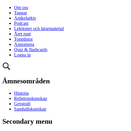
Om oss
Taggar
Artikelarkiv
Podcast
Lektioner och lärarmaterial
Året runt
Topplistor
Annonsera
Quiz & flashcards
Logga in
Ämnesområden
Historia
Religionskunskap
Geografi
Samhällskunskap
Secondary menu