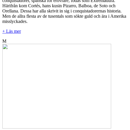
conquistadorer, spanska för erövrare, födas som Extremadura.
Härifrån kom Cortés, hans kusin Pizarro, Balboa, de Soto och
Orellana. Dessa har alla skrivit in sig i conquistadorernas historia.
Men de allra flesta av de tusentals som sökte guld och ära i Amerika
misslyckades.
+ Läs mer
M