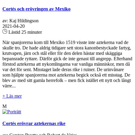
Cortés och erövringen av Mexiko
av: Kaj Hildingson
2021-04-20
Lästid 25 minuter
När spanjorerna kom till Mexiko 1519 visste inte aztekerna vad de
skulle tro. De hade aldrig tidigare sett stora kanonbestyckade fartyg,
krutvapen, järn och stål eller för den delen hästar med skäggiga
bepansrade ryttare. Därför gick de inte genast till angrepp. Efterhand
förstod aztekerna att nykomlingarna var vanliga människor, men då
var det för sent. Misstaget lade deras rike i ruiner. De urinvånare
som hjälpte spanjorerna mot aztekerna begick också ett misstag. De
blev av med sitt gamla herrefolk – men fick istället ett nytt och långt
värre...
+ Läs mer
M
Cortés erövrar aztekernas rike