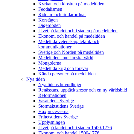
Kyrkan och klostren på medeltiden
Feodalismen
Riddare och riddarordnar
Korstågen
Digerdöden
Livet på landet och i staden på medeltiden
Ekonomi och handel på medeltiden
Medeltida vetenskap, teknik och
kommunikationer
Sverige och Norden på medeltiden
Medeltidens muslimska värld
Mongolerna
Medeltida krig och försvar
Kända personer på medeltiden
Nya tiden
Nya tidens huvudlinjer
Renässans, upptäcktsresor och en ny världsbild
Reformationen
Vasatidens Sverige
Stormaktstidens Sverige
Häxprocesserna
Frihetstidens Sverige
Upplysningen
Livet på landet och i staden 1500-1776
Ekonomi och handel 1500-1776