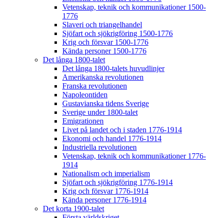
Vetenskap, teknik och kommunikationer 1500-
1776
Slaveri och triangelhandel
Sjöfart och sjökrigföring 1500-1776
Krig och försvar 1500-1776
Kända personer 1500-1776
Det långa 1800-talet
Det långa 1800-talets huvudlinjer
Amerikanska revolutionen
Franska revolutionen
Napoleontiden
Gustavianska tidens Sverige
Sverige under 1800-talet
Emigrationen
Livet på landet och i staden 1776-1914
Ekonomi och handel 1776-1914
Industriella revolutionen
Vetenskap, teknik och kommunikationer 1776-
1914
Nationalism och imperialism
Sjöfart och sjökrigföring 1776-1914
Krig och försvar 1776-1914
Kända personer 1776-1914
Det korta 1900-talet
Första världskriget