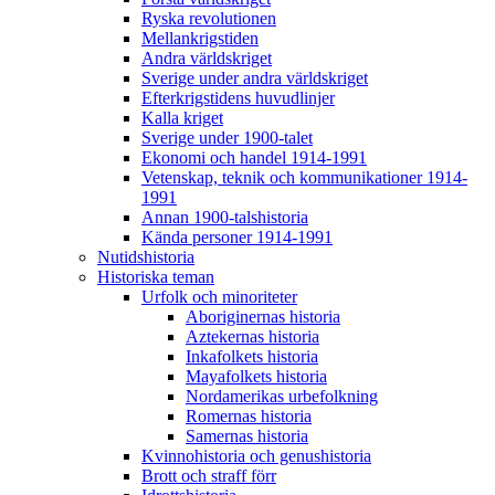
Ryska revolutionen
Mellankrigstiden
Andra världskriget
Sverige under andra världskriget
Efterkrigstidens huvudlinjer
Kalla kriget
Sverige under 1900-talet
Ekonomi och handel 1914-1991
Vetenskap, teknik och kommunikationer 1914-
1991
Annan 1900-talshistoria
Kända personer 1914-1991
Nutidshistoria
Historiska teman
Urfolk och minoriteter
Aboriginernas historia
Aztekernas historia
Inkafolkets historia
Mayafolkets historia
Nordamerikas urbefolkning
Romernas historia
Samernas historia
Kvinnohistoria och genushistoria
Brott och straff förr