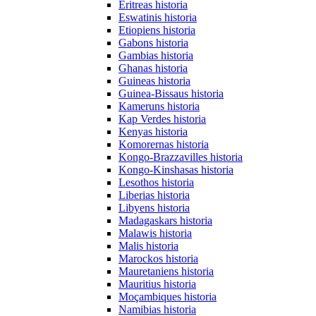
Eritreas historia
Eswatinis historia
Etiopiens historia
Gabons historia
Gambias historia
Ghanas historia
Guineas historia
Guinea-Bissaus historia
Kameruns historia
Kap Verdes historia
Kenyas historia
Komorernas historia
Kongo-Brazzavilles historia
Kongo-Kinshasas historia
Lesothos historia
Liberias historia
Libyens historia
Madagaskars historia
Malawis historia
Malis historia
Marockos historia
Mauretaniens historia
Mauritius historia
Moçambiques historia
Namibias historia