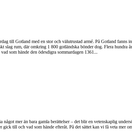
till Gotland med en stor och välutrustad armé. På Gotland fanns inga
 slag rum, där omkring 1 800 gotländska bönder dog. Flera hundra år s
r om vad som hände den ödesdigra sommardagen 1361...
toria något mer än bara gamla berättelser – det blir en vetenskaplig und
ser gick till och vad som hände efteråt. På det sättet kan vi få veta mer