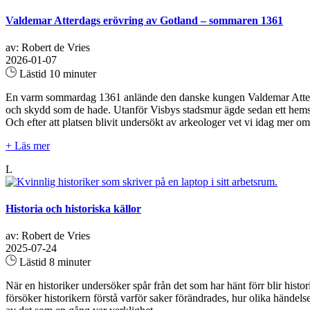
Valdemar Atterdags erövring av Gotland – sommaren 1361
av: Robert de Vries
2026-01-07
Lästid 10 minuter
En varm sommardag 1361 anlände den danske kungen Valdemar Atterdag 
och skydd som de hade. Utanför Visbys stadsmur ägde sedan ett hemskt
Och efter att platsen blivit undersökt av arkeologer vet vi idag me
+ Läs mer
L
Historia och historiska källor
av: Robert de Vries
2025-07-24
Lästid 8 minuter
När en historiker undersöker spår från det som har hänt förr blir his
försöker historikern förstå varför saker förändrades, hur olika händel