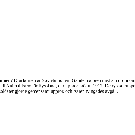
armen? Djurfarmen är Sovjetunionen. Gamle majoren med sin dröm om de
l Animal Farm, är Ryssland, där uppror bröt ut 1917. De ryska truppern
soldater gjorde gemensamt uppror, och tsaren tvingades avgå...