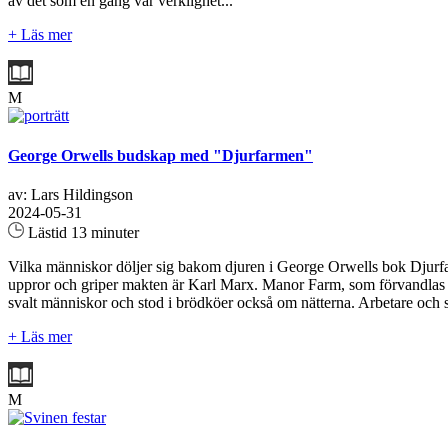
av det som en gång var verklighet...
+ Läs mer
M
George Orwells budskap med "Djurfarmen"
av: Lars Hildingson
2024-05-31
Lästid 13 minuter
Vilka människor döljer sig bakom djuren i George Orwells bok Djurf
uppror och griper makten är Karl Marx. Manor Farm, som förvandlas til
svalt människor och stod i brödköer också om nätterna. Arbetare och 
+ Läs mer
M