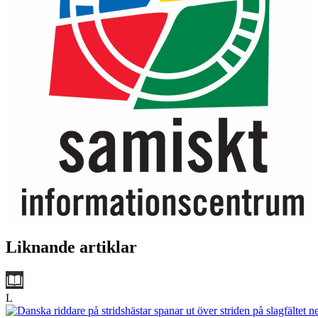
Liknande artiklar
L