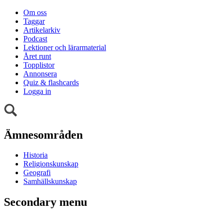
Om oss
Taggar
Artikelarkiv
Podcast
Lektioner och lärarmaterial
Året runt
Topplistor
Annonsera
Quiz & flashcards
Logga in
Ämnesområden
Historia
Religionskunskap
Geografi
Samhällskunskap
Secondary menu