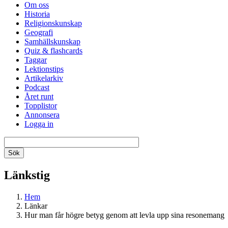
Om oss
Historia
Religionskunskap
Geografi
Samhällskunskap
Quiz & flashcards
Taggar
Lektionstips
Artikelarkiv
Podcast
Året runt
Topplistor
Annonsera
Logga in
Länkstig
Hem
Länkar
Hur man får högre betyg genom att levla upp sina resonemang