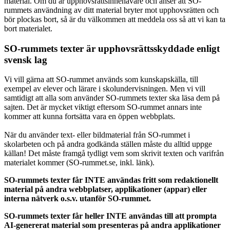
material. Om du är upphovsrättsinnehavare och anser att SO-
rummets användning av ditt material bryter mot upphovsrätten och
bör plockas bort, så är du välkommen att meddela oss så att vi kan ta
bort materialet.
SO-rummets texter är upphovsrättsskyddade enligt
svensk lag
Vi vill gärna att SO-rummet används som kunskapskälla, till
exempel av elever och lärare i skolundervisningen. Men vi vill
samtidigt att alla som använder SO-rummets texter ska läsa dem på
sajten. Det är mycket viktigt eftersom SO-rummet annars inte
kommer att kunna fortsätta vara en öppen webbplats.
När du använder text- eller bildmaterial från SO-rummet i
skolarbeten och på andra godkända ställen måste du alltid uppge
källan! Det måste framgå tydligt vem som skrivit texten och varifrån
materialet kommer (SO-rummet.se, inkl. länk).
SO-rummets texter får INTE användas fritt som redaktionellt
material på andra webbplatser, applikationer (appar) eller
interna nätverk o.s.v. utanför SO-rummet.
SO-rummets texter får heller INTE användas till att prompta
AI-genererat material som presenteras på andra applikationer