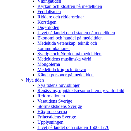
Vikingatiden
Kyrkan och klostren på medeltiden
Feodalismen
Riddare och riddarordnar
Korstågen
Digerdöden
Livet på landet och i staden på medeltiden
Ekonomi och handel på medeltiden
Medeltida vetenskap, teknik och
kommunikationer
Sverige och Norden på medeltiden
Medeltidens muslimska värld
Mongolerna
Medeltida krig och försvar
Kända personer på medeltiden
Nya tiden
Nya tidens huvudlinjer
Renässans, upptäcktsresor och en ny världsbild
Reformationen
Vasatidens Sverige
Stormaktstidens Sverige
Häxprocesserna
Frihetstidens Sverige
Upplysningen
Livet på landet och i staden 1500-1776