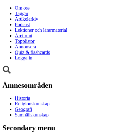
Om oss
Taggar
Artikelarkiv
Podcast
Lektioner och lärarmaterial
Året runt
Topplistor
Annonsera
Quiz & flashcards
Logga in
Ämnesområden
Historia
Religionskunskap
Geografi
Samhällskunskap
Secondary menu