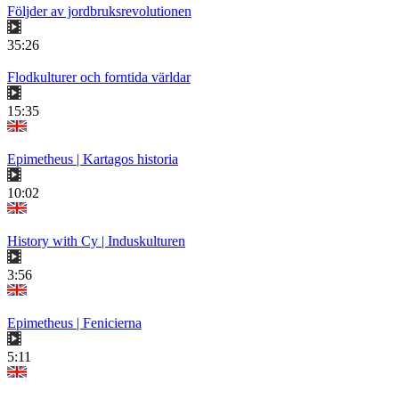
Följder av jordbruksrevolutionen
35:26
Flodkulturer och forntida världar
15:35
Epimetheus | Kartagos historia
10:02
History with Cy | Induskulturen
3:56
Epimetheus | Fenicierna
5:11