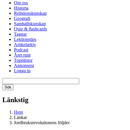
Om oss
Historia
Religionskunskap
Geografi
Samhällskunskap
Quiz & flashcards
Taggar
Lektionstips
Artikelarkiv
Podcast
Året runt
Topplistor
Annonsera
Logga in
Länkstig
Hem
Länkar
Jordbruksrevolutionens följder