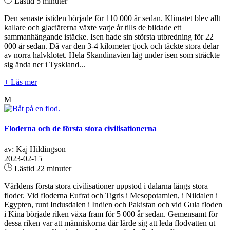
Lästid 5 minuter
Den senaste istiden började för 110 000 år sedan. Klimatet blev allt
kallare och glaciärerna växte varje år tills de bildade ett
sammanhängande istäcke. Isen hade sin största utbredning för 22
000 år sedan. Då var den 3-4 kilometer tjock och täckte stora delar
av norra halvklotet. Hela Skandinavien låg under isen som sträckte
sig ända ner i Tyskland...
+ Läs mer
M
Floderna och de första stora civilisationerna
av: Kaj Hildingson
2023-02-15
Lästid 22 minuter
Världens första stora civilisationer uppstod i dalarna längs stora
floder. Vid floderna Eufrat och Tigris i Mesopotamien, i Nildalen i
Egypten, runt Indusdalen i Indien och Pakistan och vid Gula floden
i Kina började riken växa fram för 5 000 år sedan. Gemensamt för
dessa riken var att människorna där lärde sig att leda flodvatten ut