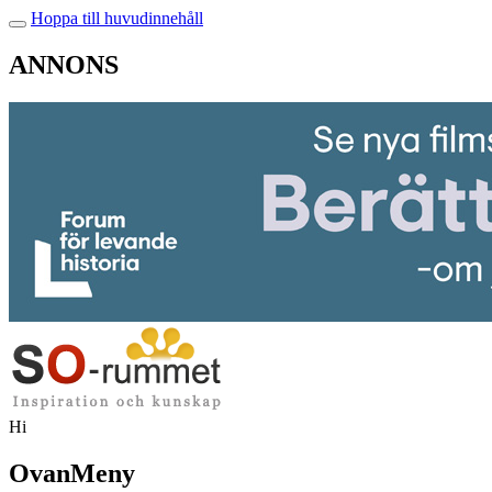
Hoppa till huvudinnehåll
ANNONS
Hi
OvanMeny