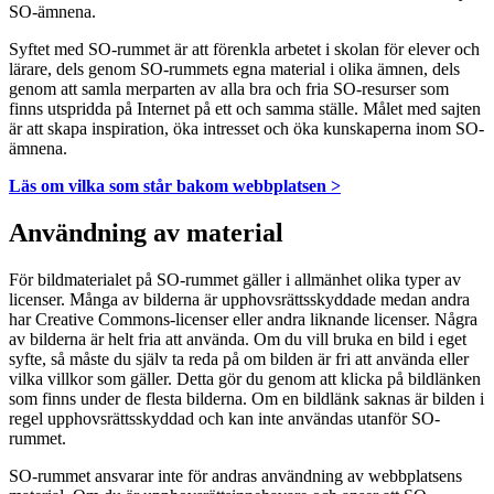
SO-ämnena.
Syftet med SO-rummet är att förenkla arbetet i skolan för elever och
lärare, dels genom SO-rummets egna material i olika ämnen, dels
genom att samla merparten av alla bra och fria SO-resurser som
finns utspridda på Internet på ett och samma ställe. Målet med sajten
är att skapa inspiration, öka intresset och öka kunskaperna inom SO-
ämnena.
Läs om vilka som står bakom webbplatsen >
Användning av material
För bildmaterialet på SO-rummet gäller i allmänhet olika typer av
licenser. Många av bilderna är upphovsrättsskyddade medan andra
har Creative Commons-licenser eller andra liknande licenser. Några
av bilderna är helt fria att använda. Om du vill bruka en bild i eget
syfte, så måste du själv ta reda på om bilden är fri att använda eller
vilka villkor som gäller. Detta gör du genom att klicka på bildlänken
som finns under de flesta bilderna. Om en bildlänk saknas är bilden i
regel upphovsrättsskyddad och kan inte användas utanför SO-
rummet.
SO-rummet ansvarar inte för andras användning av webbplatsens