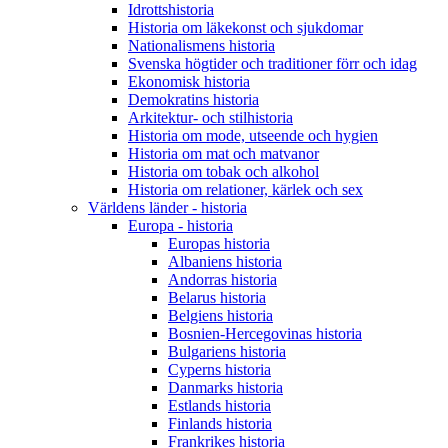
Idrottshistoria
Historia om läkekonst och sjukdomar
Nationalismens historia
Svenska högtider och traditioner förr och idag
Ekonomisk historia
Demokratins historia
Arkitektur- och stilhistoria
Historia om mode, utseende och hygien
Historia om mat och matvanor
Historia om tobak och alkohol
Historia om relationer, kärlek och sex
Världens länder - historia
Europa - historia
Europas historia
Albaniens historia
Andorras historia
Belarus historia
Belgiens historia
Bosnien-Hercegovinas historia
Bulgariens historia
Cyperns historia
Danmarks historia
Estlands historia
Finlands historia
Frankrikes historia