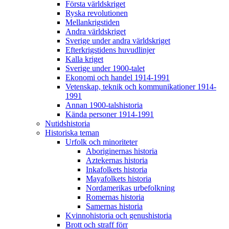
Första världskriget
Ryska revolutionen
Mellankrigstiden
Andra världskriget
Sverige under andra världskriget
Efterkrigstidens huvudlinjer
Kalla kriget
Sverige under 1900-talet
Ekonomi och handel 1914-1991
Vetenskap, teknik och kommunikationer 1914-
1991
Annan 1900-talshistoria
Kända personer 1914-1991
Nutidshistoria
Historiska teman
Urfolk och minoriteter
Aboriginernas historia
Aztekernas historia
Inkafolkets historia
Mayafolkets historia
Nordamerikas urbefolkning
Romernas historia
Samernas historia
Kvinnohistoria och genushistoria
Brott och straff förr