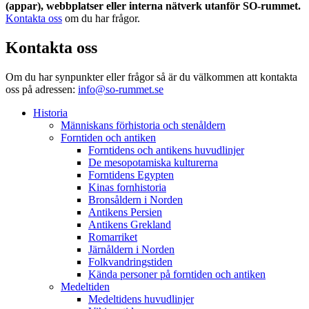
(appar), webbplatser eller interna nätverk utanför SO-rummet.
Kontakta oss
om du har frågor.
Kontakta oss
Om du har synpunkter eller frågor så är du välkommen att kontakta
oss på adressen:
info@so-rummet.se
Historia
Människans förhistoria och stenåldern
Forntiden och antiken
Forntidens och antikens huvudlinjer
De mesopotamiska kulturerna
Forntidens Egypten
Kinas fornhistoria
Bronsåldern i Norden
Antikens Persien
Antikens Grekland
Romarriket
Järnåldern i Norden
Folkvandringstiden
Kända personer på forntiden och antiken
Medeltiden
Medeltidens huvudlinjer