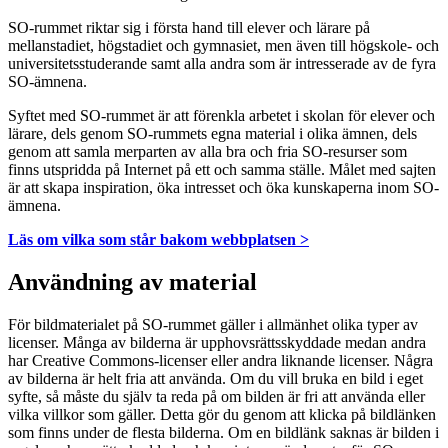
SO-rummet riktar sig i första hand till elever och lärare på
mellanstadiet, högstadiet och gymnasiet, men även till högskole- och
universitetsstuderande samt alla andra som är intresserade av de fyra
SO-ämnena.
Syftet med SO-rummet är att förenkla arbetet i skolan för elever och
lärare, dels genom SO-rummets egna material i olika ämnen, dels
genom att samla merparten av alla bra och fria SO-resurser som
finns utspridda på Internet på ett och samma ställe. Målet med sajten
är att skapa inspiration, öka intresset och öka kunskaperna inom SO-
ämnena.
Läs om vilka som står bakom webbplatsen >
Användning av material
För bildmaterialet på SO-rummet gäller i allmänhet olika typer av
licenser. Många av bilderna är upphovsrättsskyddade medan andra
har Creative Commons-licenser eller andra liknande licenser. Några
av bilderna är helt fria att använda. Om du vill bruka en bild i eget
syfte, så måste du själv ta reda på om bilden är fri att använda eller
vilka villkor som gäller. Detta gör du genom att klicka på bildlänken
som finns under de flesta bilderna. Om en bildlänk saknas är bilden i