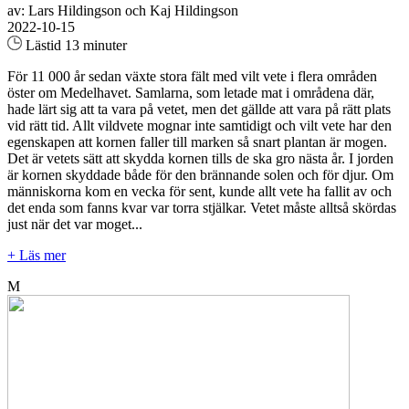
av: Lars Hildingson och Kaj Hildingson
2022-10-15
Lästid 13 minuter
För 11 000 år sedan växte stora fält med vilt vete i flera områden
öster om Medelhavet. Samlarna, som letade mat i områdena där,
hade lärt sig att ta vara på vetet, men det gällde att vara på rätt plats
vid rätt tid. Allt vildvete mognar inte samtidigt och vilt vete har den
egenskapen att kornen faller till marken så snart plantan är mogen.
Det är vetets sätt att skydda kornen tills de ska gro nästa år. I jorden
är kornen skyddade både för den brännande solen och för djur. Om
människorna kom en vecka för sent, kunde allt vete ha fallit av och
det enda som fanns kvar var torra stjälkar. Vetet måste alltså skördas
just när det var moget...
+ Läs mer
M