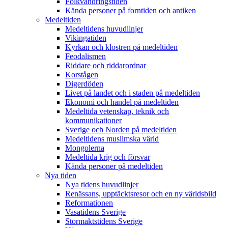
Folkvandringstiden
Kända personer på forntiden och antiken
Medeltiden
Medeltidens huvudlinjer
Vikingatiden
Kyrkan och klostren på medeltiden
Feodalismen
Riddare och riddarordnar
Korstågen
Digerdöden
Livet på landet och i staden på medeltiden
Ekonomi och handel på medeltiden
Medeltida vetenskap, teknik och
kommunikationer
Sverige och Norden på medeltiden
Medeltidens muslimska värld
Mongolerna
Medeltida krig och försvar
Kända personer på medeltiden
Nya tiden
Nya tidens huvudlinjer
Renässans, upptäcktsresor och en ny världsbild
Reformationen
Vasatidens Sverige
Stormaktstidens Sverige