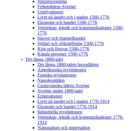
Häxprocesserna
Frihetstidens Sverige
Upplysningen
Livet på landet och i staden 1500-1776
Ekonomi och handel 1500-1776
Vetenskap, teknik och kommunikationer 1500-
1776
Slaveri och triangelhandel
Sjöfart och sjökrigföring 1500-1776
Krig och försvar 1500-1776
Kända personer 1500-1776
Det långa 1800-talet
Det långa 1800-talets huvudlinjer
Amerikanska revolutionen
Franska revolutionen
Napoleontiden
Gustavianska tidens Sverige
Sverige under 1800-talet
Emigrationen
Livet på landet och i staden 1776-1914
Ekonomi och handel 1776-1914
Industriella revolutionen
Vetenskap, teknik och kommunikationer 1776-
1914
Nationalism och imperialism