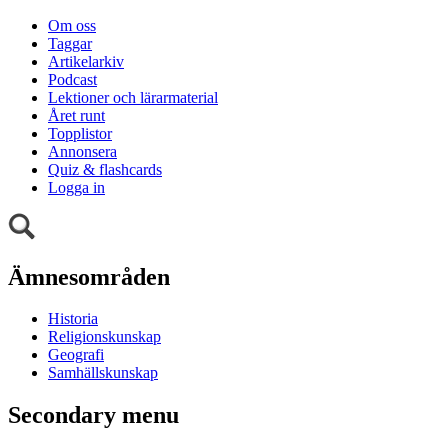
Om oss
Taggar
Artikelarkiv
Podcast
Lektioner och lärarmaterial
Året runt
Topplistor
Annonsera
Quiz & flashcards
Logga in
Ämnesområden
Historia
Religionskunskap
Geografi
Samhällskunskap
Secondary menu