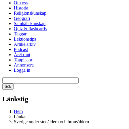
Om oss
Historia
Religionskunskap
Geografi
Samhällskunskap
Quiz & flashcards
Taggar
Lektionstips
Artikelarkiv
Podcast
Året runt
Topplistor
Annonsera
Logga in
Länkstig
Hem
Länkar
Sverige under stenåldern och bronsåldern