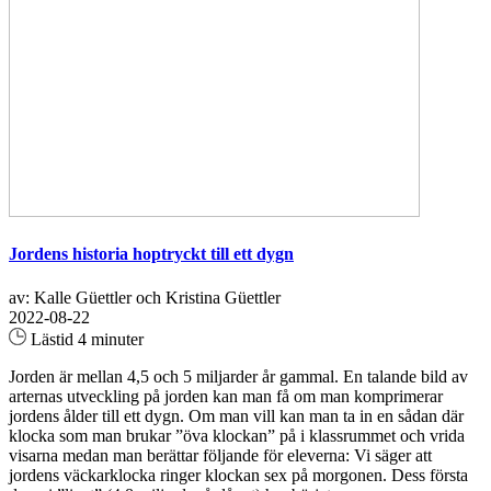
Jordens historia hoptryckt till ett dygn
av: Kalle Güettler och Kristina Güettler
2022-08-22
Lästid 4 minuter
Jorden är mellan 4,5 och 5 miljarder år gammal. En talande bild av
arternas utveckling på jorden kan man få om man komprimerar
jordens ålder till ett dygn. Om man vill kan man ta in en sådan där
klocka som man brukar ”öva klockan” på i klassrummet och vrida
visarna medan man berättar följande för eleverna: Vi säger att
jordens väckarklocka ringer klockan sex på morgonen. Dess första