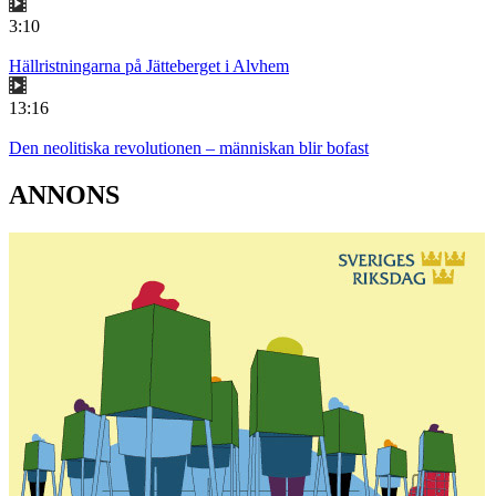
3:10
Hällristningarna på Jätteberget i Alvhem
13:16
Den neolitiska revolutionen – människan blir bofast
ANNONS