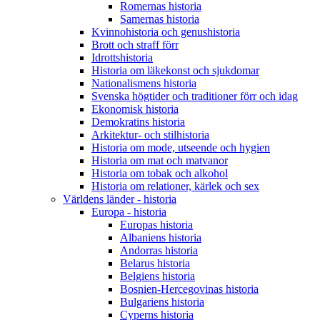
Romernas historia
Samernas historia
Kvinnohistoria och genushistoria
Brott och straff förr
Idrottshistoria
Historia om läkekonst och sjukdomar
Nationalismens historia
Svenska högtider och traditioner förr och idag
Ekonomisk historia
Demokratins historia
Arkitektur- och stilhistoria
Historia om mode, utseende och hygien
Historia om mat och matvanor
Historia om tobak och alkohol
Historia om relationer, kärlek och sex
Världens länder - historia
Europa - historia
Europas historia
Albaniens historia
Andorras historia
Belarus historia
Belgiens historia
Bosnien-Hercegovinas historia
Bulgariens historia
Cyperns historia