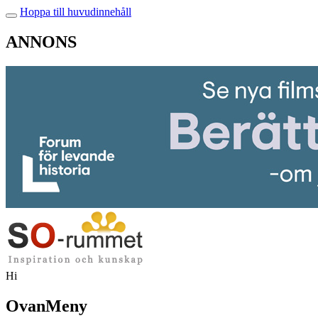
Hoppa till huvudinnehåll
ANNONS
Hi
OvanMeny