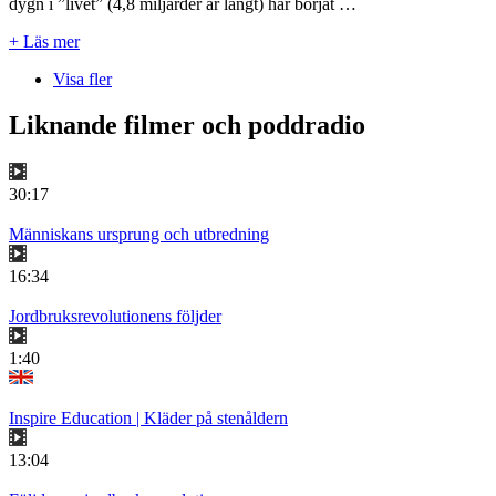
dygn i ”livet” (4,8 miljarder år långt) har börjat …
+ Läs mer
Visa fler
Liknande filmer och poddradio
30:17
Människans ursprung och utbredning
16:34
Jordbruksrevolutionens följder
1:40
Inspire Education | Kläder på stenåldern
13:04