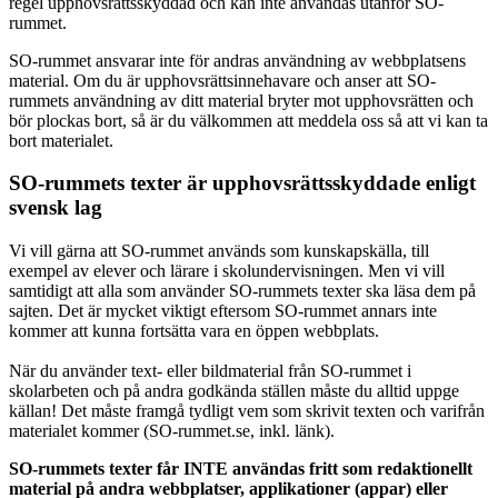
regel upphovsrättsskyddad och kan inte användas utanför SO-
rummet.
SO-rummet ansvarar inte för andras användning av webbplatsens
material. Om du är upphovsrättsinnehavare och anser att SO-
rummets användning av ditt material bryter mot upphovsrätten och
bör plockas bort, så är du välkommen att meddela oss så att vi kan ta
bort materialet.
SO-rummets texter är upphovsrättsskyddade enligt
svensk lag
Vi vill gärna att SO-rummet används som kunskapskälla, till
exempel av elever och lärare i skolundervisningen. Men vi vill
samtidigt att alla som använder SO-rummets texter ska läsa dem på
sajten. Det är mycket viktigt eftersom SO-rummet annars inte
kommer att kunna fortsätta vara en öppen webbplats.
När du använder text- eller bildmaterial från SO-rummet i
skolarbeten och på andra godkända ställen måste du alltid uppge
källan! Det måste framgå tydligt vem som skrivit texten och varifrån
materialet kommer (SO-rummet.se, inkl. länk).
SO-rummets texter får INTE användas fritt som redaktionellt
material på andra webbplatser, applikationer (appar) eller