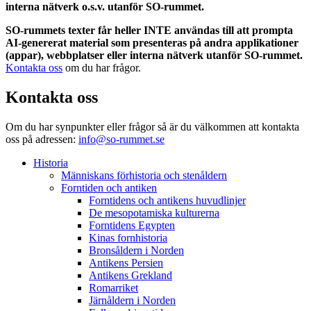
interna nätverk o.s.v. utanför SO-rummet.
SO-rummets texter får heller INTE användas till att prompta
AI-genererat material som presenteras på andra applikationer
(appar), webbplatser eller interna nätverk utanför SO-rummet.
Kontakta oss
om du har frågor.
Kontakta oss
Om du har synpunkter eller frågor så är du välkommen att kontakta
oss på adressen:
info@so-rummet.se
Historia
Människans förhistoria och stenåldern
Forntiden och antiken
Forntidens och antikens huvudlinjer
De mesopotamiska kulturerna
Forntidens Egypten
Kinas fornhistoria
Bronsåldern i Norden
Antikens Persien
Antikens Grekland
Romarriket
Järnåldern i Norden