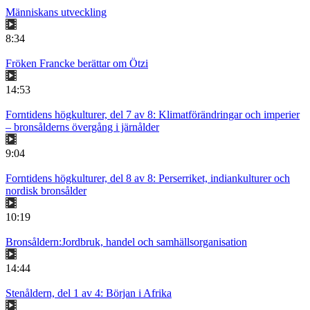
Människans utveckling
8:34
Fröken Francke berättar om Ötzi
14:53
Forntidens högkulturer, del 7 av 8: Klimatförändringar och imperier
– bronsålderns övergång i järnålder
9:04
Forntidens högkulturer, del 8 av 8: Perserriket, indiankulturer och
nordisk bronsålder
10:19
Bronsåldern:Jordbruk, handel och samhällsorganisation
14:44
Stenåldern, del 1 av 4: Början i Afrika