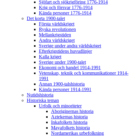
Sjöfart och sjökrigföring 1776-1914
Krig och försvar 1776-1914
Kända personer 1776-1914
Det korta 1900-talet
Första världskriget
Ryska revolutionen
Mellankrigstiden
Andra världskriget
Sverige under andra världskriget
Efterkrigstidens huvudlinjer
Kalla kriget
Sverige under 1900-talet
Ekonomi och handel 1914-1991
Vetenskap, teknik och kommunikationer 1914-
1991
Annan 1900-talshistoria
Kända personer 1914-1991
Nutidshistoria
Historiska teman
Urfolk och minoriteter
Aboriginernas historia
Aztekernas historia
Inkafolkets historia
Mayafolkets historia
Nordamerikas urbefolkning