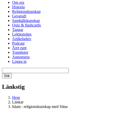
Om oss
Historia
Religionskunskap
Geografi
Samhällskunskap
Quiz & flashcards
Taggar
Lektionstips
Artikelarkiv
Podcast
Året runt
Topplistor
Annonsera
Logga in
Länkstig
Hem
Länkar
Islam : religionskunskap med Stina