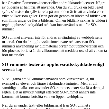
har Creative Commons-licenser eller andra liknande licenser. Några
av bilderna är helt fria att använda. Om du vill bruka en bild i eget
syfte, så måste du själv ta reda på om bilden är fri att använda eller
vilka villkor som gäller. Detta gör du genom att klicka på bildlänken
som finns under de flesta bilderna. Om en bildlänk saknas är bilden i
regel upphovsrättsskyddad och kan inte användas utanför SO-
rummet.
SO-rummet ansvarar inte för andras användning av webbplatsens
material. Om du är upphovsrättsinnehavare och anser att SO-
rummets användning av ditt material bryter mot upphovsrätten och
bör plockas bort, så är du välkommen att meddela oss så att vi kan ta
bort materialet.
SO-rummets texter är upphovsrättsskyddade enligt
svensk lag
Vi vill gärna att SO-rummet används som kunskapskälla, till
exempel av elever och lärare i skolundervisningen. Men vi vill
samtidigt att alla som använder SO-rummets texter ska läsa dem på
sajten. Det är mycket viktigt eftersom SO-rummet annars inte
kommer att kunna fortsätta vara en öppen webbplats.
När du använder text- eller bildmaterial från SO-rummet i