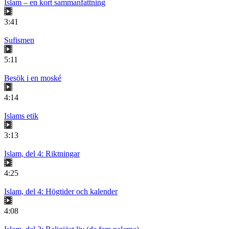
Islam – en kort sammanfattning
3:41
Sufismen
5:11
Besök i en moské
4:14
Islams etik
3:13
Islam, del 4: Riktningar
4:25
Islam, del 4: Högtider och kalender
4:08