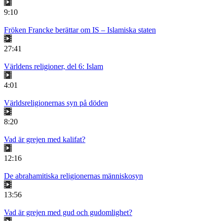
9:10
Fröken Francke berättar om IS – Islamiska staten
27:41
Världens religioner, del 6: Islam
4:01
Världsreligionernas syn på döden
8:20
Vad är grejen med kalifat?
12:16
De abrahamitiska religionernas människosyn
13:56
Vad är grejen med gud och gudomlighet?