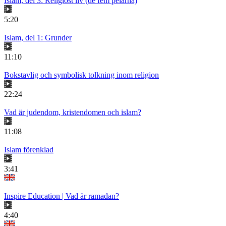
Islam, del 3: Religiöst liv (de fem pelarna)
5:20
Islam, del 1: Grunder
11:10
Bokstavlig och symbolisk tolkning inom religion
22:24
Vad är judendom, kristendomen och islam?
11:08
Islam förenklad
3:41
Inspire Education | Vad är ramadan?
4:40