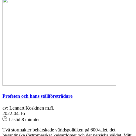
Profeten och hans ställföreträdare
av: Lennart Koskinen m.fl.
2022-04-16
Lästid 8 minuter
Två stormakter behärskade världspolitiken på 600-talet, det
bysantinska (östromerska) kejsardömet och det persiska väldet. Mitt