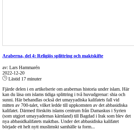
Araberna, del 4: Religiös splittring och maktskifte
av: Lars Hammarén
2022-12-20
Lästid 17 minuter
Fjärde delen i en artikelserie om arabernas historia under islam. Här
kan du läsa om islams tidiga splittring i två huvudgrenar: shia och
sunni. Här behandlas också det umayyadiska kalifatets fall vid
mitten av 700-talet, vilket ledde till uppkomsten av det abbasidiska
kalifatet. Därmed försköts islams centrum från Damaskus i Syrien
(som utgjort umayyadernas kärnland) till Bagdad i Irak som blev det
nya abbasidkalifatets maktbas. Under det abbasidiska kalifatet
började ett helt nytt muslimskt samhälle ta form...