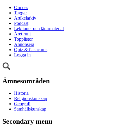
Om oss
Taggar
Artikelarkiv
Podcast
Lektioner och lärarmaterial
Året runt
Topplistor
Annonsera
Quiz & flashcards
Logga in
Ämnesområden
Historia
Religionskunskap
Geografi
Samhällskunskap
Secondary menu