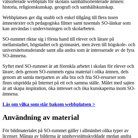
välsorterade webbplats för skolans samhällsorienterade ämnen:
historia, religionskunskap, geografi och samhällskunskap.
Webbplatsen ger dig snabb och enkel tillgång till flera tusen
ämnestexter och pedagogiska filmer samt tusentals SO-länkar som
kan användas i undervisningen och skolarbeten.
SO-rummet riktar sig i första hand till elever och lärare på
mellanstadiet, högstadiet och gymnasiet, men även till högskole- och
universitetsstuderande samt alla andra som är intresserade av de fyra
SO-ämnena.
Syftet med SO-rummet är att förenkla arbetet i skolan för elever och
lärare, dels genom SO-rummets egna material i olika ämnen, dels
genom att samla merparten av alla bra och fria SO-resurser som
finns utspridda på Internet på ett och samma ställe. Målet med sajten
är att skapa inspiration, öka intresset och öka kunskaperna inom SO-
ämnena.
Läs om vilka som står bakom webbplatsen >
Användning av material
För bildmaterialet på SO-rummet gäller i allmänhet olika typer av
licenser. Många av bilderna är upphovsrättsskyddade medan andra