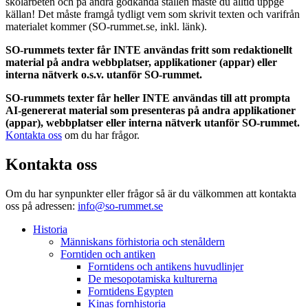
skolarbeten och på andra godkända ställen måste du alltid uppge
källan! Det måste framgå tydligt vem som skrivit texten och varifrån
materialet kommer (SO-rummet.se, inkl. länk).
SO-rummets texter får INTE användas fritt som redaktionellt
material på andra webbplatser, applikationer (appar) eller
interna nätverk o.s.v. utanför SO-rummet.
SO-rummets texter får heller INTE användas till att prompta
AI-genererat material som presenteras på andra applikationer
(appar), webbplatser eller interna nätverk utanför SO-rummet.
Kontakta oss
om du har frågor.
Kontakta oss
Om du har synpunkter eller frågor så är du välkommen att kontakta
oss på adressen:
info@so-rummet.se
Historia
Människans förhistoria och stenåldern
Forntiden och antiken
Forntidens och antikens huvudlinjer
De mesopotamiska kulturerna
Forntidens Egypten
Kinas fornhistoria