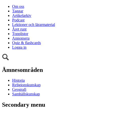
Om oss
Taggar
Artikelarkiv
Podcast
Lektioner och lärarmaterial
Året runt
Topplistor
Annonsera
Quiz & flashcards
Logga in
Ämnesområden
Historia
Religionskunskap
Geografi
Samhällskunskap
Secondary menu