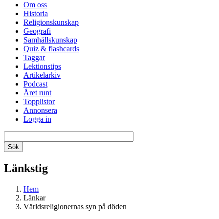
Om oss
Historia
Religionskunskap
Geografi
Samhällskunskap
Quiz & flashcards
Taggar
Lektionstips
Artikelarkiv
Podcast
Året runt
Topplistor
Annonsera
Logga in
Länkstig
Hem
Länkar
Världsreligionernas syn på döden