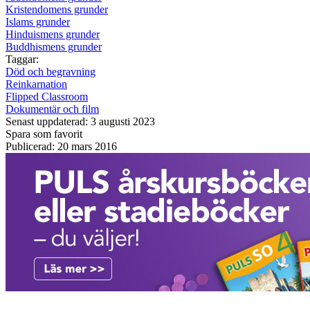
Kristendomens grunder
Islams grunder
Hinduismens grunder
Buddhismens grunder
Taggar:
Död och begravning
Reinkarnation
Flipped Classroom
Dokumentär och film
Senast uppdaterad: 3 augusti 2023
Spara som favorit
Publicerad: 20 mars 2016