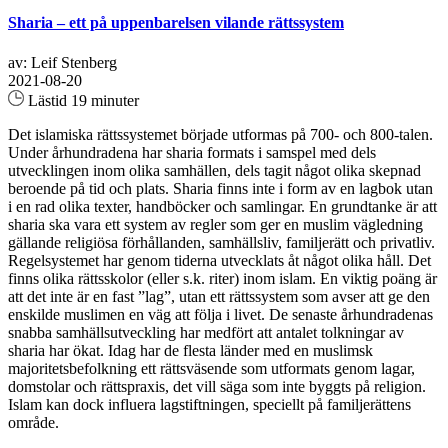
Sharia – ett på uppenbarelsen vilande rättssystem
av: Leif Stenberg
2021-08-20
Lästid 19 minuter
Det islamiska rättssystemet började utformas på 700- och 800-talen.
Under århundradena har sharia formats i samspel med dels
utvecklingen inom olika samhällen, dels tagit något olika skepnad
beroende på tid och plats. Sharia finns inte i form av en lagbok utan
i en rad olika texter, handböcker och samlingar. En grundtanke är att
sharia ska vara ett system av regler som ger en muslim vägledning
gällande religiösa förhållanden, samhällsliv, familjerätt och privatliv.
Regelsystemet har genom tiderna utvecklats åt något olika håll. Det
finns olika rättsskolor (eller s.k. riter) inom islam. En viktig poäng är
att det inte är en fast ”lag”, utan ett rättssystem som avser att ge den
enskilde muslimen en väg att följa i livet. De senaste århundradenas
snabba samhällsutveckling har medfört att antalet tolkningar av
sharia har ökat. Idag har de flesta länder med en muslimsk
majoritetsbefolkning ett rättsväsende som utformats genom lagar,
domstolar och rättspraxis, det vill säga som inte byggts på religion.
Islam kan dock influera lagstiftningen, speciellt på familjerättens
område.