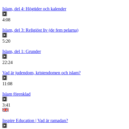
Islam, del 4: Högtider och kalender
4:08
Islam, del 3: Religiöst liv (de fem pelarna)
5:20
Islam, del 1: Grunder
22:24
Vad är judendom, kristendomen och islam?
11:08
Islam förenklad
3:41
Inspire Education | Vad är ramadan?