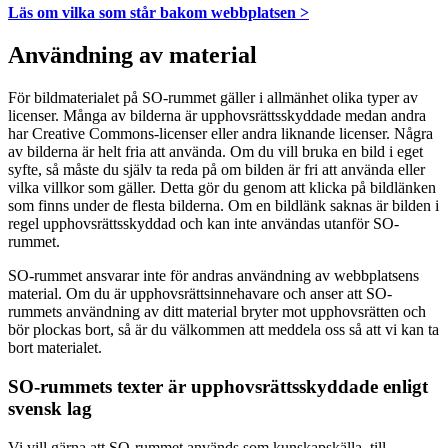
Läs om vilka som står bakom webbplatsen >
Användning av material
För bildmaterialet på SO-rummet gäller i allmänhet olika typer av
licenser. Många av bilderna är upphovsrättsskyddade medan andra
har Creative Commons-licenser eller andra liknande licenser. Några
av bilderna är helt fria att använda. Om du vill bruka en bild i eget
syfte, så måste du själv ta reda på om bilden är fri att använda eller
vilka villkor som gäller. Detta gör du genom att klicka på bildlänken
som finns under de flesta bilderna. Om en bildlänk saknas är bilden i
regel upphovsrättsskyddad och kan inte användas utanför SO-
rummet.
SO-rummet ansvarar inte för andras användning av webbplatsens
material. Om du är upphovsrättsinnehavare och anser att SO-
rummets användning av ditt material bryter mot upphovsrätten och
bör plockas bort, så är du välkommen att meddela oss så att vi kan ta
bort materialet.
SO-rummets texter är upphovsrättsskyddade enligt
svensk lag
Vi vill gärna att SO-rummet används som kunskapskälla, till