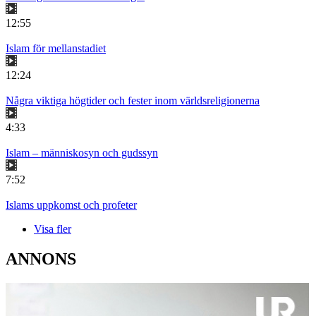
12:55
Islam för mellanstadiet
12:24
Några viktiga högtider och fester inom världsreligionerna
4:33
Islam – människosyn och gudssyn
7:52
Islams uppkomst och profeter
Visa fler
ANNONS