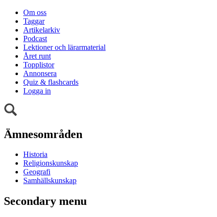
Om oss
Taggar
Artikelarkiv
Podcast
Lektioner och lärarmaterial
Året runt
Topplistor
Annonsera
Quiz & flashcards
Logga in
Ämnesområden
Historia
Religionskunskap
Geografi
Samhällskunskap
Secondary menu