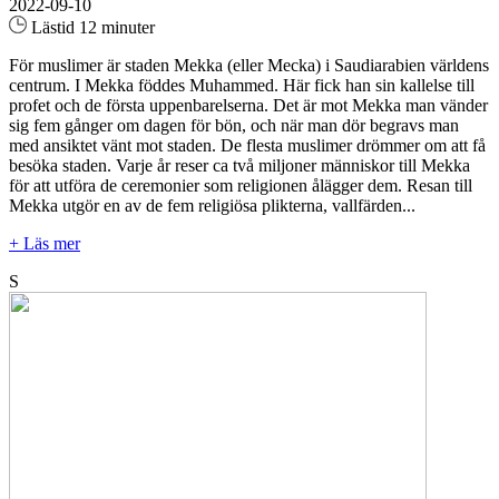
2022-09-10
Lästid 12 minuter
För muslimer är staden Mekka (eller Mecka) i Saudiarabien världens
centrum. I Mekka föddes Muhammed. Här fick han sin kallelse till
profet och de första uppenbarelserna. Det är mot Mekka man vänder
sig fem gånger om dagen för bön, och när man dör begravs man
med ansiktet vänt mot staden. De flesta muslimer drömmer om att få
besöka staden. Varje år reser ca två miljoner människor till Mekka
för att utföra de ceremonier som religionen ålägger dem. Resan till
Mekka utgör en av de fem religiösa plikterna, vallfärden...
+ Läs mer
S