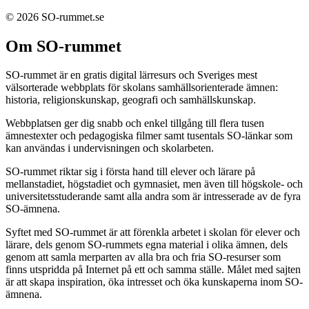
© 2026 SO-rummet.se
Om SO-rummet
SO-rummet är en gratis digital lärresurs och Sveriges mest
välsorterade webbplats för skolans samhällsorienterade ämnen:
historia, religionskunskap, geografi och samhällskunskap.
Webbplatsen ger dig snabb och enkel tillgång till flera tusen
ämnestexter och pedagogiska filmer samt tusentals SO-länkar som
kan användas i undervisningen och skolarbeten.
SO-rummet riktar sig i första hand till elever och lärare på
mellanstadiet, högstadiet och gymnasiet, men även till högskole- och
universitetsstuderande samt alla andra som är intresserade av de fyra
SO-ämnena.
Syftet med SO-rummet är att förenkla arbetet i skolan för elever och
lärare, dels genom SO-rummets egna material i olika ämnen, dels
genom att samla merparten av alla bra och fria SO-resurser som
finns utspridda på Internet på ett och samma ställe. Målet med sajten
är att skapa inspiration, öka intresset och öka kunskaperna inom SO-
ämnena.