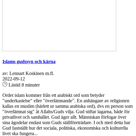
Islams gudssyn och kärna
av: Lennart Koskinen m.fl.
2022-09-12
Lästid 8 minuter
Ordet islam kommer från ett arabiskt ord som betyder
"underkastelse" eller "överlämnande". En anhängare av religionen
kallas en muslim (härlett ur samma arabiska ord), dvs en person som
"överlämnat sig" åt Allahs/Guds vilja. Gud stiftar lagarna, både för
privatlivet och samhället. Gud äger allt. Människan förfogar över
sina ägodelar endast som Guds ställföreträdare. I och med detta har
Gud fastställt hur det sociala, politiska, ekonomiska och kulturella
livet ska fungera...