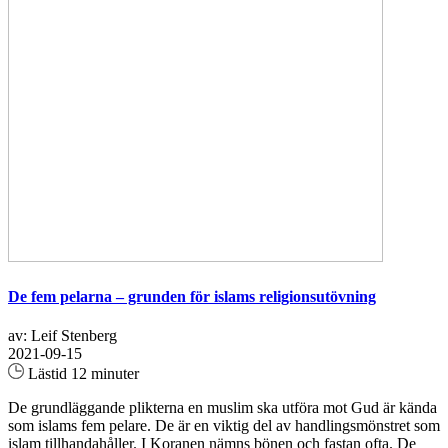
De fem pelarna – grunden för islams religionsutövning
av: Leif Stenberg
2021-09-15
Lästid 12 minuter
De grundläggande plikterna en muslim ska utföra mot Gud är kända
som islams fem pelare. De är en viktig del av handlingsmönstret som
islam tillhandahåller. I Koranen nämns bönen och fastan ofta. De