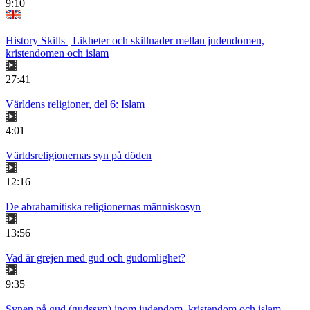
9:10
History Skills | Likheter och skillnader mellan judendomen,
kristendomen och islam
27:41
Världens religioner, del 6: Islam
4:01
Världsreligionernas syn på döden
12:16
De abrahamitiska religionernas människosyn
13:56
Vad är grejen med gud och gudomlighet?
9:35
Synen på gud (gudssyn) inom judendom, kristendom och islam