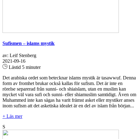
Sufismen – islams mystik
av: Leif Stenberg
2021-09-16
Lästid 5 minuter
Det arabiska ordet som betecknar islams mystik är tasawwuf. Denna
form av fromhet brukar också kallas för sufism. Det är inte en
rörelse separerad från sunni- och shiaislam, utan en muslim kan
mycket väl vara sufi och sunni- eller shiamuslim samtidigt. Även om
Muhammed inte kan sägas ha varit främst asket eller mystiker anses
inom sufism att det asketiska idealet är en del av islam från början...
+ Läs mer
S