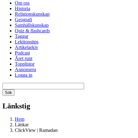
Om oss
Historia
Religionskunskap
Geografi
Samhällskunskap
Quiz & flashcards
Taggar
Lektionstips
Artikelarkiv
Podcast
Året runt
Topplistor
Annonsera
Logga in
Länkstig
Hem
Länkar
ClickView | Ramadan