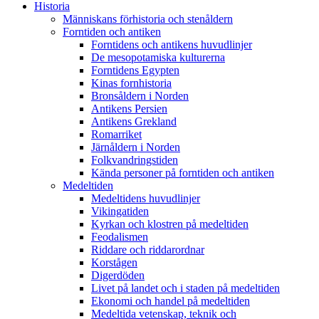
Historia
Människans förhistoria och stenåldern
Forntiden och antiken
Forntidens och antikens huvudlinjer
De mesopotamiska kulturerna
Forntidens Egypten
Kinas fornhistoria
Bronsåldern i Norden
Antikens Persien
Antikens Grekland
Romarriket
Järnåldern i Norden
Folkvandringstiden
Kända personer på forntiden och antiken
Medeltiden
Medeltidens huvudlinjer
Vikingatiden
Kyrkan och klostren på medeltiden
Feodalismen
Riddare och riddarordnar
Korstågen
Digerdöden
Livet på landet och i staden på medeltiden
Ekonomi och handel på medeltiden
Medeltida vetenskap, teknik och