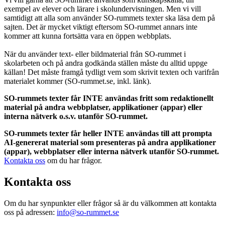
exempel av elever och lärare i skolundervisningen. Men vi vill
samtidigt att alla som använder SO-rummets texter ska läsa dem på
sajten. Det är mycket viktigt eftersom SO-rummet annars inte
kommer att kunna fortsätta vara en öppen webbplats.
När du använder text- eller bildmaterial från SO-rummet i
skolarbeten och på andra godkända ställen måste du alltid uppge
källan! Det måste framgå tydligt vem som skrivit texten och varifrån
materialet kommer (SO-rummet.se, inkl. länk).
SO-rummets texter får INTE användas fritt som redaktionellt
material på andra webbplatser, applikationer (appar) eller
interna nätverk o.s.v. utanför SO-rummet.
SO-rummets texter får heller INTE användas till att prompta
AI-genererat material som presenteras på andra applikationer
(appar), webbplatser eller interna nätverk utanför SO-rummet.
Kontakta oss
om du har frågor.
Kontakta oss
Om du har synpunkter eller frågor så är du välkommen att kontakta
oss på adressen:
info@so-rummet.se