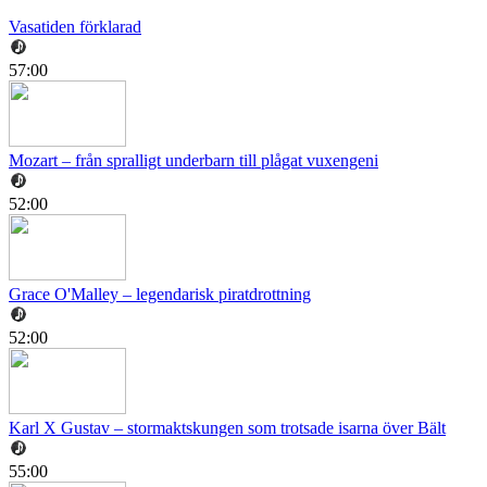
Vasatiden förklarad
57:00
Mozart – från spralligt underbarn till plågat vuxengeni
52:00
Grace O'Malley – legendarisk piratdrottning
52:00
Karl X Gustav – stormaktskungen som trotsade isarna över Bält
55:00