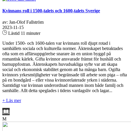
Kvinnans roll i 1500-talets och 1600-talets Sverige
av: Jan-Olof Fallström
2023-11-15
Lästid 11 minuter
Under 1500- och 1600-talen var kvinnans roll djupt rotad i
samhällets sociala och kulturella normer. Äktenskapet betraktades
ofta som en affärsuppgörelse snarare än en union byggd på
romantisk kärlek. Gifta kvinnor ansvarade främst för hushåll och
barnuppfostran. Äktenskapets huvudsakliga syfte var att skapa
social och ekonomisk stabilitet genom att ha många barn. Ogifta
kvinnors yrkesmöjligheter var begränsade till arbete som piga – ofta
på en bondgård – eller vissa kvinnorelaterade yrken i städerna.
Samtidigt var kvinnan underordnad mannen inom både familj och
samhälle. Allt detta speglades i tidens vardagsliv och lagar...
+ Läs mer
M