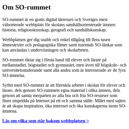
Om SO-rummet
SO-rummet är en gratis digital lärresurs och Sveriges mest
välsorterade webbplats för skolans samhällsorienterade ämnen:
historia, religionskunskap, geografi och samhällskunskap.
Webbplatsen ger dig snabb och enkel tillgång till flera tusen
ämnestexter och pedagogiska filmer samt tusentals SO-länkar som
kan användas i undervisningen och skolarbeten.
SO-rummet riktar sig i första hand till elever och lärare på
mellanstadiet, högstadiet och gymnasiet, men även till högskole- och
universitetsstuderande samt alla andra som är intresserade av de fyra
SO-ämnena.
Syftet med SO-rummet är att förenkla arbetet i skolan för elever och
lärare, dels genom SO-rummets egna material i olika ämnen, dels
genom att samla merparten av alla bra och fria SO-resurser som
finns utspridda på Internet på ett och samma ställe. Målet med sajten
är att skapa inspiration, öka intresset och öka kunskaperna inom SO-
ämnena.
Läs om vilka som står bakom webbplatsen >