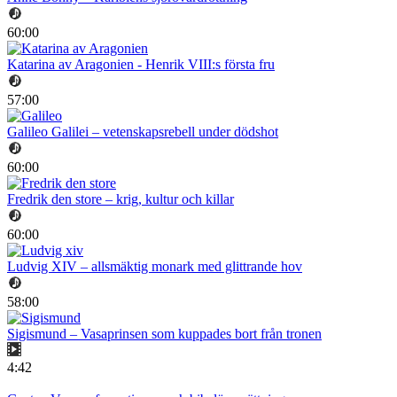
60:00
Katarina av Aragonien - Henrik VIII:s första fru
57:00
Galileo Galilei – vetenskapsrebell under dödshot
60:00
Fredrik den store – krig, kultur och killar
60:00
Ludvig XIV – allsmäktig monark med glittrande hov
58:00
Sigismund – Vasaprinsen som kuppades bort från tronen
4:42