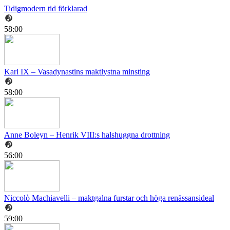
Tidigmodern tid förklarad
58:00
Karl IX – Vasadynastins maktlystna minsting
58:00
Anne Boleyn – Henrik VIII:s halshuggna drottning
56:00
Niccolò Machiavelli – maktgalna furstar och höga renässansideal
59:00