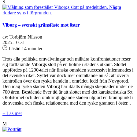
S
Viborg – svenskt gränsfäste mot öster
av: Torbjörn Nilsson
2025-10-31
Lästid 14 minuter
Trots alla politiska omvälvningar och militära konfrontationer reser
sig fortfarande Viborgs slott på en holme i stadens utkant. Slottet
uppfördes på 1290-talet när finska områden successivt inlemmades i
det svenska riket. Syftet var dock mer omfattande än så: att överta
kontrollen över den ryska handeln i området, ledd från Novgorod.
Den idag ryska staden Viborg har iklätts många skepnader under de
700 åren. Bestående över tid är att slottet med det karakteristiska S:t
Olofstornet och den omkringliggande staden utgjort en brännpunkt i
de svenska och finska relationerna med den ryske grannen i öster...
+ Läs mer
M