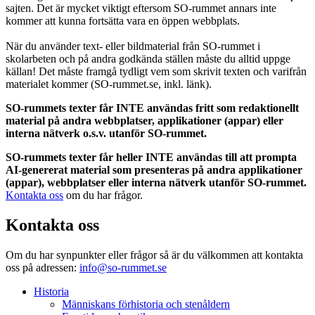
sajten. Det är mycket viktigt eftersom SO-rummet annars inte
kommer att kunna fortsätta vara en öppen webbplats.
När du använder text- eller bildmaterial från SO-rummet i
skolarbeten och på andra godkända ställen måste du alltid uppge
källan! Det måste framgå tydligt vem som skrivit texten och varifrån
materialet kommer (SO-rummet.se, inkl. länk).
SO-rummets texter får INTE användas fritt som redaktionellt
material på andra webbplatser, applikationer (appar) eller
interna nätverk o.s.v. utanför SO-rummet.
SO-rummets texter får heller INTE användas till att prompta
AI-genererat material som presenteras på andra applikationer
(appar), webbplatser eller interna nätverk utanför SO-rummet.
Kontakta oss
om du har frågor.
Kontakta oss
Om du har synpunkter eller frågor så är du välkommen att kontakta
oss på adressen:
info@so-rummet.se
Historia
Människans förhistoria och stenåldern