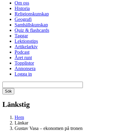
Om oss
Historia
Religionskunskap
Geografi
Samhällskunskap
Quiz & flashcards
Taggar
Lektionstips
Artikelarkiv
Podcast
Året runt
Topplistor
Annonsera
Logga in
Länkstig
Hem
Länkar
Gustav Vasa – ekonomen på tronen