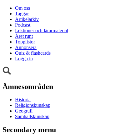
Om oss
Taggar
Artikelarkiv
Podcast
Lektioner och lärarmaterial
Året runt
Topplistor
Annonsera
Quiz & flashcards
Logga in
Ämnesområden
Historia
Religionskunskap
Geografi
Samhällskunskap
Secondary menu