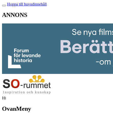
Hoppa till huvudinnehåll
ANNONS
Hi
OvanMeny