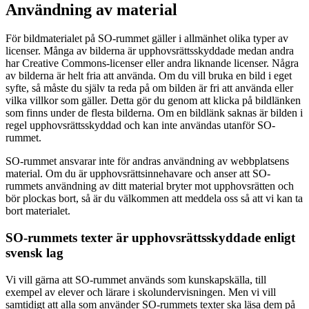
Användning av material
För bildmaterialet på SO-rummet gäller i allmänhet olika typer av
licenser. Många av bilderna är upphovsrättsskyddade medan andra
har Creative Commons-licenser eller andra liknande licenser. Några
av bilderna är helt fria att använda. Om du vill bruka en bild i eget
syfte, så måste du själv ta reda på om bilden är fri att använda eller
vilka villkor som gäller. Detta gör du genom att klicka på bildlänken
som finns under de flesta bilderna. Om en bildlänk saknas är bilden i
regel upphovsrättsskyddad och kan inte användas utanför SO-
rummet.
SO-rummet ansvarar inte för andras användning av webbplatsens
material. Om du är upphovsrättsinnehavare och anser att SO-
rummets användning av ditt material bryter mot upphovsrätten och
bör plockas bort, så är du välkommen att meddela oss så att vi kan ta
bort materialet.
SO-rummets texter är upphovsrättsskyddade enligt
svensk lag
Vi vill gärna att SO-rummet används som kunskapskälla, till
exempel av elever och lärare i skolundervisningen. Men vi vill
samtidigt att alla som använder SO-rummets texter ska läsa dem på