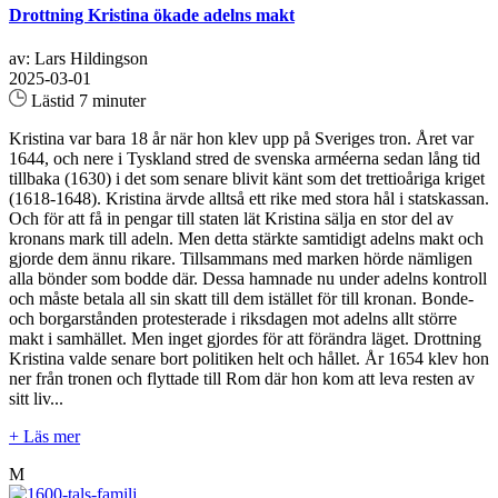
Drottning Kristina ökade adelns makt
av: Lars Hildingson
2025-03-01
Lästid 7 minuter
Kristina var bara 18 år när hon klev upp på Sveriges tron. Året var
1644, och nere i Tyskland stred de svenska arméerna sedan lång tid
tillbaka (1630) i det som senare blivit känt som det trettioåriga kriget
(1618-1648). Kristina ärvde alltså ett rike med stora hål i statskassan.
Och för att få in pengar till staten lät Kristina sälja en stor del av
kronans mark till adeln. Men detta stärkte samtidigt adelns makt och
gjorde dem ännu rikare. Tillsammans med marken hörde nämligen
alla bönder som bodde där. Dessa hamnade nu under adelns kontroll
och måste betala all sin skatt till dem istället för till kronan. Bonde-
och borgarstånden protesterade i riksdagen mot adelns allt större
makt i samhället. Men inget gjordes för att förändra läget. Drottning
Kristina valde senare bort politiken helt och hållet. År 1654 klev hon
ner från tronen och flyttade till Rom där hon kom att leva resten av
sitt liv...
+ Läs mer
M