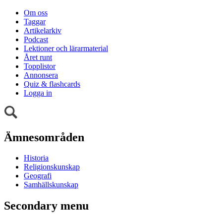
Om oss
Taggar
Artikelarkiv
Podcast
Lektioner och lärarmaterial
Året runt
Topplistor
Annonsera
Quiz & flashcards
Logga in
Ämnesområden
Historia
Religionskunskap
Geografi
Samhällskunskap
Secondary menu