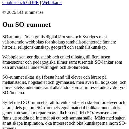
Cookies och GDPR
|
Webbkarta
© 2026 SO-rummet.se
Om SO-rummet
SO-rummet är en gratis digital lärresurs och Sveriges mest
välsorterade webbplats för skolans samhällsorienterade ämnen:
historia, religionskunskap, geografi och samhällskunskap.
Webbplatsen ger dig snabb och enkel tillgång till flera tusen
ämnestexter och pedagogiska filmer samt tusentals SO-länkar som
kan användas i undervisningen och skolarbeten.
SO-rummet riktar sig i första hand till elever och lärare på
mellanstadiet, högstadiet och gymnasiet, men även till högskole- och
universitetsstuderande samt alla andra som är intresserade av de fyra
SO-ämnena.
Syftet med SO-rummet är att förenkla arbetet i skolan för elever och
lärare, dels genom SO-rummets egna material i olika ämnen, dels
genom att samla merparten av alla bra och fria SO-resurser som
finns utspridda på Internet på ett och samma ställe. Målet med sajten
är att skapa inspiration, öka intresset och öka kunskaperna inom SO-
ämnena.