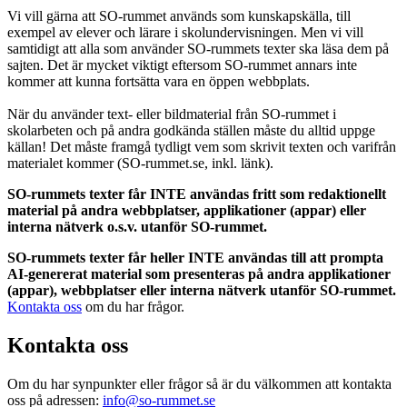
Vi vill gärna att SO-rummet används som kunskapskälla, till
exempel av elever och lärare i skolundervisningen. Men vi vill
samtidigt att alla som använder SO-rummets texter ska läsa dem på
sajten. Det är mycket viktigt eftersom SO-rummet annars inte
kommer att kunna fortsätta vara en öppen webbplats.
När du använder text- eller bildmaterial från SO-rummet i
skolarbeten och på andra godkända ställen måste du alltid uppge
källan! Det måste framgå tydligt vem som skrivit texten och varifrån
materialet kommer (SO-rummet.se, inkl. länk).
SO-rummets texter får INTE användas fritt som redaktionellt
material på andra webbplatser, applikationer (appar) eller
interna nätverk o.s.v. utanför SO-rummet.
SO-rummets texter får heller INTE användas till att prompta
AI-genererat material som presenteras på andra applikationer
(appar), webbplatser eller interna nätverk utanför SO-rummet.
Kontakta oss
om du har frågor.
Kontakta oss
Om du har synpunkter eller frågor så är du välkommen att kontakta
oss på adressen:
info@so-rummet.se