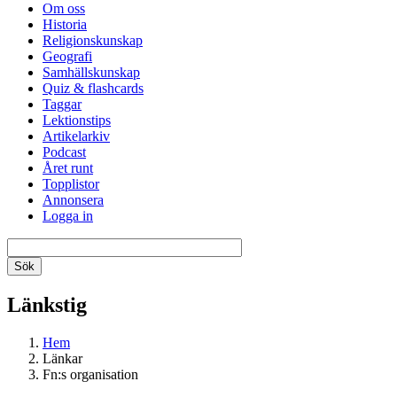
Om oss
Historia
Religionskunskap
Geografi
Samhällskunskap
Quiz & flashcards
Taggar
Lektionstips
Artikelarkiv
Podcast
Året runt
Topplistor
Annonsera
Logga in
Länkstig
Hem
Länkar
Fn:s organisation