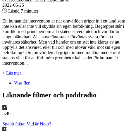
2022-06-25
Lästid 7 minuter
En humanitär intervention är när omvärlden griper in i ett land som
inte kan eller inte vill skydda sin egen befolkning. Begreppet står i
konflikt med principen om alla staters suveränitet och var därför
länge otänkbart. Alla suveräna stater förväntas svara för sina
invånares säkerhet. Men vad händer om en stat inte klarar av att
uppfylla det ansvaret, eller till och med utövar våld mot sin egen
befolkning? Om omvärlden då griper in med militära medel mot
statens vilja för att förhindra grymheter kallas det för humanitär
intervention...
+ Läs mer
Visa fler
Liknande filmer och poddradio
5:46
Snabb fakta: Vad är Nato?