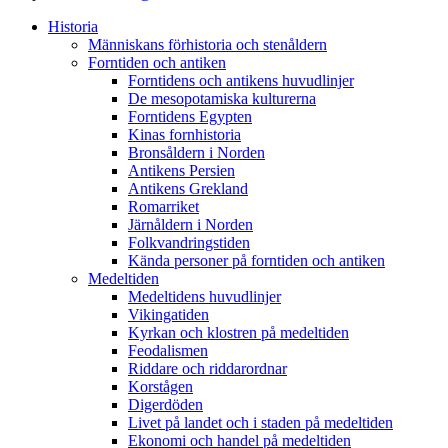
Historia
Människans förhistoria och stenåldern
Forntiden och antiken
Forntidens och antikens huvudlinjer
De mesopotamiska kulturerna
Forntidens Egypten
Kinas fornhistoria
Bronsåldern i Norden
Antikens Persien
Antikens Grekland
Romarriket
Järnåldern i Norden
Folkvandringstiden
Kända personer på forntiden och antiken
Medeltiden
Medeltidens huvudlinjer
Vikingatiden
Kyrkan och klostren på medeltiden
Feodalismen
Riddare och riddarordnar
Korstågen
Digerdöden
Livet på landet och i staden på medeltiden
Ekonomi och handel på medeltiden