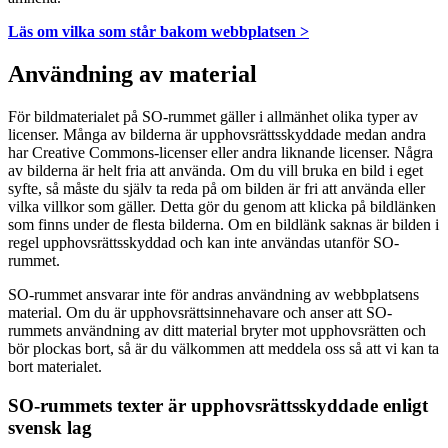
Läs om vilka som står bakom webbplatsen >
Användning av material
För bildmaterialet på SO-rummet gäller i allmänhet olika typer av
licenser. Många av bilderna är upphovsrättsskyddade medan andra
har Creative Commons-licenser eller andra liknande licenser. Några
av bilderna är helt fria att använda. Om du vill bruka en bild i eget
syfte, så måste du själv ta reda på om bilden är fri att använda eller
vilka villkor som gäller. Detta gör du genom att klicka på bildlänken
som finns under de flesta bilderna. Om en bildlänk saknas är bilden i
regel upphovsrättsskyddad och kan inte användas utanför SO-
rummet.
SO-rummet ansvarar inte för andras användning av webbplatsens
material. Om du är upphovsrättsinnehavare och anser att SO-
rummets användning av ditt material bryter mot upphovsrätten och
bör plockas bort, så är du välkommen att meddela oss så att vi kan ta
bort materialet.
SO-rummets texter är upphovsrättsskyddade enligt
svensk lag