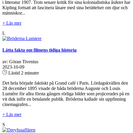
i litteratur 1907. Trots senare kritik för sina kolonialistiska åsikter har
Kipling fortsatt att fascinera läsare med sina berättelser om djur och
människor...
+ Läs mer
L
Lätta fakta om filmens tidiga historia
av: Göran Tivenius
2023-10-09
Lästid 2 minuter
Det hela började faktiskt på Grand café i Paris. Lördagskvällen den
28 december 1895 visade de båda bröderna Auguste och Louis
Lumière för allra första gången rörliga bilder som projicerades på en
vit duk inför en betalande publik. Bröderna kallade sin uppfinning
cinemagrafen...
+ Läs mer
S