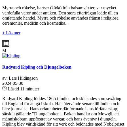
Myrra och rökelse, hartser (kåda) från balsamväxter, var mycket
värdefulla varor under antiken. Den stora efterfrågan ledde till en
omfattande handel. Myrra och rökelse användes främst i religiösa
ceremonier, medicin och kosmetika...
+ Läs mer
M
Rudyard Kipling och Djungelboken
av: Lars Hildingson
2024-05-30
Lästid 11 minuter
Rudyard Kipling föddes 1865 i Indien och skickades som sexåring
till England för att gå i skola. Han återvände senare till Indien och
blev journalist. Hans erfarenheter där formade hans författarskap,
särskilt gällande "Djungelboken". Boken handlar om Mowgli, ett
människobarn uppfostrat av vargar, och hans äventyr i djungeln.
Kipling blev världskänd för sitt verk och belönades med Nobelpriset