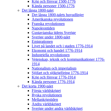
Krig och försvar 1500-1776
Kända personer 1500-1776
Det långa 1800-talet
Det långa 1800-talets huvudlinjer
Amerikanska revolutionen
Franska revolutionen
Napoleontiden
Gustavianska tidens Sverige
Sverige under 1800-talet
Emigrationen
Livet på landet och i staden 1776-1914
Ekonomi och handel 1776-1914
Industriella revolutionen
Vetenskap, teknik och kommunikationer 1776-
1914
Nationalism och imperialism
Sjöfart och sjökrigföring 1776-1914
Krig och försvar 1776-1914
Kända personer 1776-1914
Det korta 1900-talet
Första världskriget
Ryska revolutionen
Mellankrigstiden
Andra världskriget
Sverige under andra världskriget