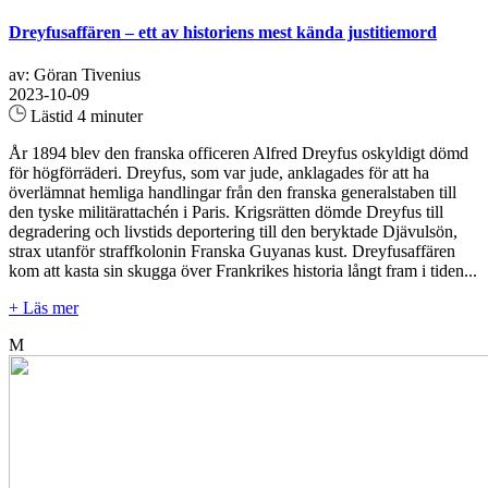
Dreyfusaffären – ett av historiens mest kända justitiemord
av: Göran Tivenius
2023-10-09
Lästid 4 minuter
År 1894 blev den franska officeren Alfred Dreyfus oskyldigt dömd
för högförräderi. Dreyfus, som var jude, anklagades för att ha
överlämnat hemliga handlingar från den franska generalstaben till
den tyske militärattachén i Paris. Krigsrätten dömde Dreyfus till
degradering och livstids deportering till den beryktade Djävulsön,
strax utanför straffkolonin Franska Guyanas kust. Dreyfusaffären
kom att kasta sin skugga över Frankrikes historia långt fram i tiden...
+ Läs mer
M