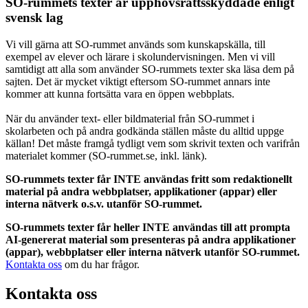
SO-rummets texter är upphovsrättsskyddade enligt
svensk lag
Vi vill gärna att SO-rummet används som kunskapskälla, till
exempel av elever och lärare i skolundervisningen. Men vi vill
samtidigt att alla som använder SO-rummets texter ska läsa dem på
sajten. Det är mycket viktigt eftersom SO-rummet annars inte
kommer att kunna fortsätta vara en öppen webbplats.
När du använder text- eller bildmaterial från SO-rummet i
skolarbeten och på andra godkända ställen måste du alltid uppge
källan! Det måste framgå tydligt vem som skrivit texten och varifrån
materialet kommer (SO-rummet.se, inkl. länk).
SO-rummets texter får INTE användas fritt som redaktionellt
material på andra webbplatser, applikationer (appar) eller
interna nätverk o.s.v. utanför SO-rummet.
SO-rummets texter får heller INTE användas till att prompta
AI-genererat material som presenteras på andra applikationer
(appar), webbplatser eller interna nätverk utanför SO-rummet.
Kontakta oss
om du har frågor.
Kontakta oss