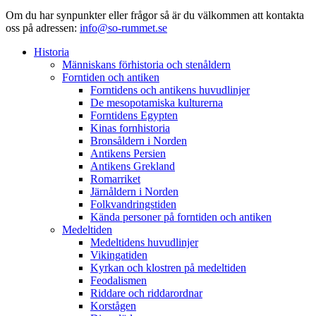
Om du har synpunkter eller frågor så är du välkommen att kontakta
oss på adressen:
info@so-rummet.se
Historia
Människans förhistoria och stenåldern
Forntiden och antiken
Forntidens och antikens huvudlinjer
De mesopotamiska kulturerna
Forntidens Egypten
Kinas fornhistoria
Bronsåldern i Norden
Antikens Persien
Antikens Grekland
Romarriket
Järnåldern i Norden
Folkvandringstiden
Kända personer på forntiden och antiken
Medeltiden
Medeltidens huvudlinjer
Vikingatiden
Kyrkan och klostren på medeltiden
Feodalismen
Riddare och riddarordnar
Korstågen