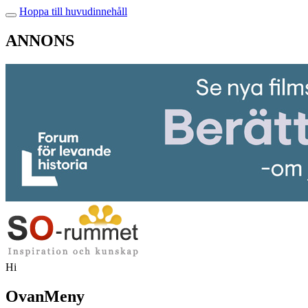
Hoppa till huvudinnehåll
ANNONS
Hi
OvanMeny