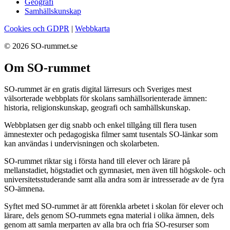
Geografi
Samhällskunskap
Cookies och GDPR
|
Webbkarta
© 2026 SO-rummet.se
Om SO-rummet
SO-rummet är en gratis digital lärresurs och Sveriges mest
välsorterade webbplats för skolans samhällsorienterade ämnen:
historia, religionskunskap, geografi och samhällskunskap.
Webbplatsen ger dig snabb och enkel tillgång till flera tusen
ämnestexter och pedagogiska filmer samt tusentals SO-länkar som
kan användas i undervisningen och skolarbeten.
SO-rummet riktar sig i första hand till elever och lärare på
mellanstadiet, högstadiet och gymnasiet, men även till högskole- och
universitetsstuderande samt alla andra som är intresserade av de fyra
SO-ämnena.
Syftet med SO-rummet är att förenkla arbetet i skolan för elever och
lärare, dels genom SO-rummets egna material i olika ämnen, dels
genom att samla merparten av alla bra och fria SO-resurser som