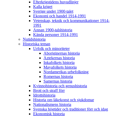
Efterkrigstidens huvudlinjer
Kalla kriget
Sverige under 1900-talet
Ekonomi och handel 1914-1991
Vetenskap, teknik och kommunikationer 1914-
1991
Annan 1900-talshistoria
Kända personer 1914-1991
Nutidshistoria
Historiska teman
Urfolk och minoriteter
Aboriginernas historia
Aztekernas historia
Inkafolkets historia
Mayafolkets historia
Nordamerikas urbefolkning
Romernas historia
Samernas historia
Kvinnohistoria och genushistoria
Brott och straff förr
Idrottshistoria
Historia om läkekonst och sjukdomar
Nationalismens historia
Svenska högtider och traditioner förr och idag
Ekonomisk historia