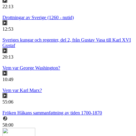
22:13
Drottningar av Sverige (1260 - nutid)
12:53
Sveriges kungar och regenter, del 2, från Gustav Vasa till Karl XVI
Gustaf
20:13
Vem var George Washington?
10:49
Vem var Karl Marx?
55:06
Fröken Håkans sammanfattning av tiden 1700-1870
58:00