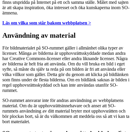
finns utspridda på Internet på ett och samma ställe. Målet med sajten
är att skapa inspiration, öka intresset och öka kunskaperna inom SO-
ämnena.
Läs om vilka som står bakom webbplatsen >
Användning av material
För bildmaterialet på SO-rummet gäller i allmänhet olika typer av
licenser. Många av bilderna är upphovsrättsskyddade medan andra
har Creative Commons-licenser eller andra liknande licenser. Några
av bilderna är helt fria att använda. Om du vill bruka en bild i eget
syfte, så måste du själv ta reda på om bilden är fri att använda eller
vilka villkor som gäller. Detta gör du genom att klicka på bildlänken
som finns under de flesta bilderna. Om en bildlänk saknas är bilden i
regel upphovsrättsskyddad och kan inte användas utanför SO-
rummet.
SO-rummet ansvarar inte för andras användning av webbplatsens
material. Om du är upphovsrättsinnehavare och anser att SO-
rummets användning av ditt material bryter mot upphovsrätten och
bör plockas bort, så är du välkommen att meddela oss så att vi kan ta
bort materialet.