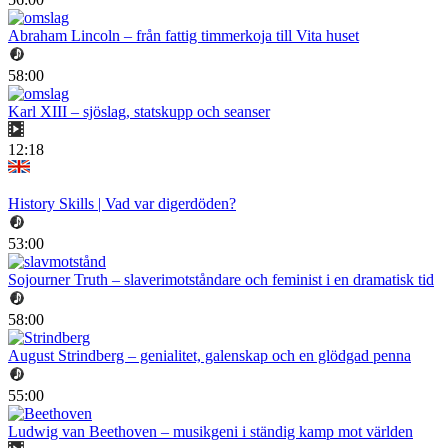
Abraham Lincoln – från fattig timmerkoja till Vita huset
58:00
Karl XIII – sjöslag, statskupp och seanser
12:18
History Skills | Vad var digerdöden?
53:00
Sojourner Truth – slaverimotståndare och feminist i en dramatisk tid
58:00
August Strindberg – genialitet, galenskap och en glödgad penna
55:00
Ludwig van Beethoven – musikgeni i ständig kamp mot världen