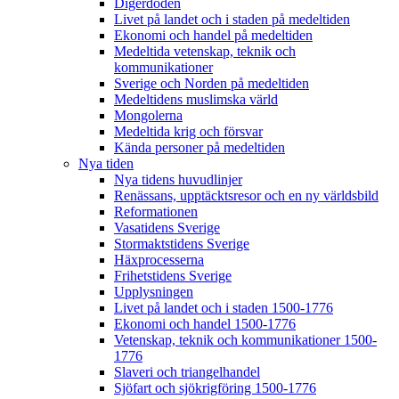
Digerdöden
Livet på landet och i staden på medeltiden
Ekonomi och handel på medeltiden
Medeltida vetenskap, teknik och
kommunikationer
Sverige och Norden på medeltiden
Medeltidens muslimska värld
Mongolerna
Medeltida krig och försvar
Kända personer på medeltiden
Nya tiden
Nya tidens huvudlinjer
Renässans, upptäcktsresor och en ny världsbild
Reformationen
Vasatidens Sverige
Stormaktstidens Sverige
Häxprocesserna
Frihetstidens Sverige
Upplysningen
Livet på landet och i staden 1500-1776
Ekonomi och handel 1500-1776
Vetenskap, teknik och kommunikationer 1500-
1776
Slaveri och triangelhandel
Sjöfart och sjökrigföring 1500-1776