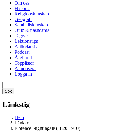
Om oss
Historia
Religionskunskap
Geografi
Samhällskunskap
Quiz & flashcards
Taggar
Lektionstips
Artikelarkiv
Podcast
Året runt
Topplistor
Annonsera
Logga in
Länkstig
Hem
Länkar
Florence Nightingale (1820-1910)