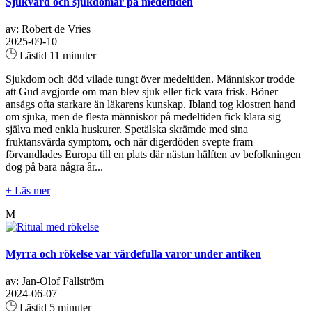
Sjukvård och sjukdomar på medeltiden
av: Robert de Vries
2025-09-10
Lästid 11 minuter
Sjukdom och död vilade tungt över medeltiden. Människor trodde
att Gud avgjorde om man blev sjuk eller fick vara frisk. Böner
ansågs ofta starkare än läkarens kunskap. Ibland tog klostren hand
om sjuka, men de flesta människor på medeltiden fick klara sig
själva med enkla huskurer. Spetälska skrämde med sina
fruktansvärda symptom, och när digerdöden svepte fram
förvandlades Europa till en plats där nästan hälften av befolkningen
dog på bara några år...
+ Läs mer
M
Myrra och rökelse var värdefulla varor under antiken
av: Jan-Olof Fallström
2024-06-07
Lästid 5 minuter