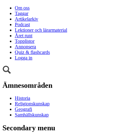
Om oss
Taggar
Artikelarkiv
Podcast
Lektioner och lärarmaterial
Året runt
Topplistor
Annonsera
Quiz & flashcards
Logga in
Ämnesområden
Historia
Religionskunskap
Geografi
Samhällskunskap
Secondary menu